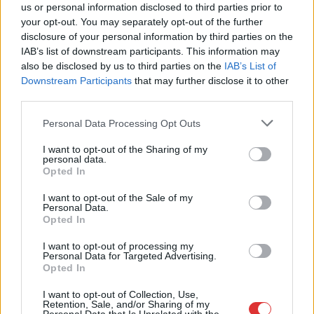
us or personal information disclosed to third parties prior to
your opt-out. You may separately opt-out of the further
disclosure of your personal information by third parties on the
IAB’s list of downstream participants. This information may
also be disclosed by us to third parties on the
IAB’s List of
Downstream Participants
that may further disclose it to other
Hírlevél feliratkozás
third parties.
Please note that this website/app uses one or more Google
Personal Data Processing Opt Outs
Adja meg keresztnevét:
Adja
services and may gather and store information including but
meg e-mail címét:
not limited to your visit or usage behaviour. You may click to
I want to opt-out of the Sharing of my
personal data.
Megismertem és elfogadom a
GDPR-szabályzat
ot
grant or deny consent to Google and its third-party tags to
Opted In
use your data for below specified purposes in below Google
consent section.
I want to opt-out of the Sale of my
Personal Data.
Nem szeretne lemaradni semmiről? Csak egy kattintás, és hírlevelünk a
Opted In
legfrissebb információkkal és exkluzív tartalmakkal hétről hétre
I want to opt-out of processing my
postaládájába érkezik!
Personal Data for Targeted Advertising.
Opted In
I want to opt-out of Collection, Use,
A SZOL24 legfrissebb 24 cikke
Retention, Sale, and/or Sharing of my