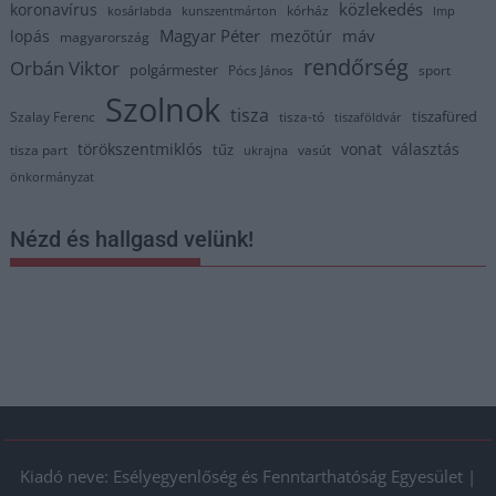
közlekedés
koronavírus
kórház
kosárlabda
kunszentmárton
lmp
Magyar Péter
máv
lopás
mezőtúr
magyarország
rendőrség
Orbán Viktor
polgármester
Pócs János
sport
Szolnok
tisza
tiszafüred
Szalay Ferenc
tisza-tó
tiszaföldvár
törökszentmiklós
vonat
választás
tűz
tisza part
vasút
ukrajna
önkormányzat
Nézd és hallgasd velünk!
Kiadó neve: Esélyegyenlőség és Fenntarthatóság Egyesület |