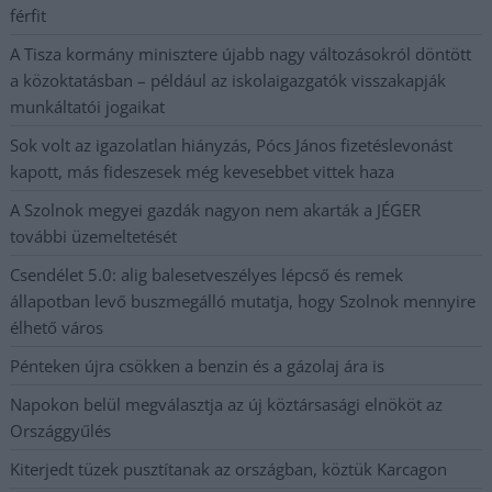
férfit
A Tisza kormány minisztere újabb nagy változásokról döntött
a közoktatásban – például az iskolaigazgatók visszakapják
munkáltatói jogaikat
Sok volt az igazolatlan hiányzás, Pócs János fizetéslevonást
kapott, más fideszesek még kevesebbet vittek haza
A Szolnok megyei gazdák nagyon nem akarták a JÉGER
további üzemeltetését
Csendélet 5.0: alig balesetveszélyes lépcső és remek
állapotban levő buszmegálló mutatja, hogy Szolnok mennyire
élhető város
Pénteken újra csökken a benzin és a gázolaj ára is
Napokon belül megválasztja az új köztársasági elnököt az
Országgyűlés
Kiterjedt tüzek pusztítanak az országban, köztük Karcagon