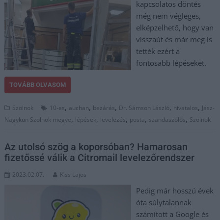
kapcsolatos döntés
még nem végleges,
elképzelhető, hogy van
visszaút és már meg is
tették ezért a
fontosabb lépéseket.
TOVÁBB OLVASOM
,
,
,
,
,
Szolnok
10-es
auchan
bezárás
Dr. Sámson László
hivatalos
Jász-
,
,
,
,
,
Nagykun Szolnok megye
lépések
levelezés
posta
szandaszőlős
Szolnok
Az utolsó szög a koporsóban? Hamarosan
fizetőssé válik a Citromail levelezőrendszer
2023.02.07.
Kiss Lajos
Pedig már hosszú évek
óta súlytalannak
számított a Google és