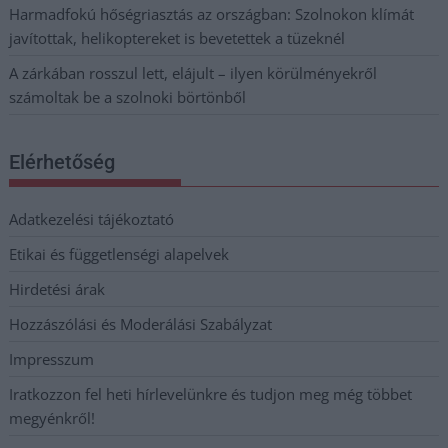
Harmadfokú hőségriasztás az országban: Szolnokon klímát
javítottak, helikoptereket is bevetettek a tüzeknél
A zárkában rosszul lett, elájult – ilyen körülményekről
számoltak be a szolnoki börtönből
Elérhetőség
Adatkezelési tájékoztató
Etikai és függetlenségi alapelvek
Hirdetési árak
Hozzászólási és Moderálási Szabályzat
Impresszum
Iratkozzon fel heti hírlevelünkre és tudjon meg még többet
megyénkről!