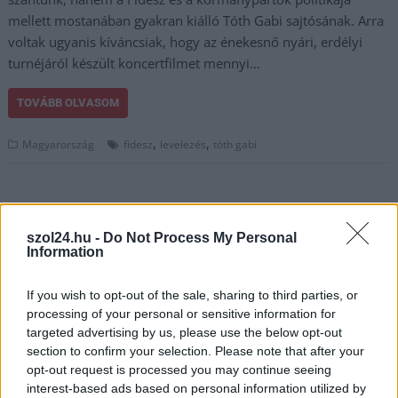
mellett mostanában gyakran kiálló Tóth Gabi sajtósának. Arra
voltak ugyanis kíváncsiak, hogy az énekesnő nyári, erdélyi
turnéjáról készült koncertfilmet mennyi…
TOVÁBB OLVASOM
,
,
Magyarország
fidesz
levelezés
tóth gabi
szol24.hu -
Do Not Process My Personal
Information
If you wish to opt-out of the sale, sharing to third parties, or
processing of your personal or sensitive information for
targeted advertising by us, please use the below opt-out
section to confirm your selection. Please note that after your
opt-out request is processed you may continue seeing
interest-based ads based on personal information utilized by