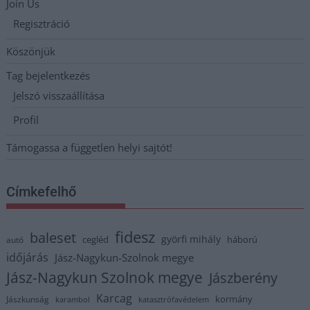
Join Us
Regisztráció
Köszönjük
Tag bejelentkezés
Jelszó visszaállítása
Profil
Támogassa a független helyi sajtót!
Címkefelhő
fidesz
baleset
györfi mihály
cegléd
háború
autó
időjárás
Jász-Nagykun-Szolnok megye
Jász-Nagykun Szolnok megye
Jászberény
Karcag
kormány
Jászkunság
karambol
katasztrófavédelem