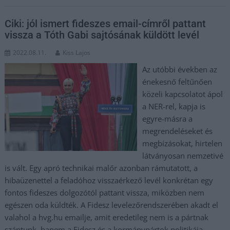
Ciki: jól ismert fideszes email-címről pattant
vissza a Tóth Gabi sajtósának küldött levél
2022.08.11.
Kiss Lajos
Az utóbbi években az
énekesnő feltűnően
közeli kapcsolatot ápol
a NER-rel, kapja is
egyre-másra a
megrendeléseket és
megbízásokat, hirtelen
látványosan nemzetivé
is vált. Egy apró technikai malőr azonban rámutatott, a
hibaüzenettel a feladóhoz visszaérkező levél konkrétan egy
fontos fideszes dolgozótól pattant vissza, miközben nem
egészen oda küldték. A Fidesz levelezőrendszerében akadt el
valahol a hvg.hu emailje, amit eredetileg nem is a pártnak
szántunk, hanem a Fidesz és a kormánypártok politikája