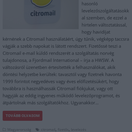
hasonló
levelezőszolgáltatásokk
al szemben, de ezzel a
hirtelen változtatással,
hogy havidíjat
kérnének a Citromail használatáért, úgy tűnik, végképp taccsra
vágják a szebb napokat is látott rendszert. Fizetőssé teszi a
Citromail e-mail küldő rendszerét a szolgáltatás norvég
tulajdonosa, a Fjordmail International – írja a HWSW. A
változásról üzenetben értesítették a felhasználókat, akik
döntési helyzetbe kerültek: tavasztól vagy fizetnek havonta
1999 forintot negyedéves vagy éves előfizetésükért, hogy
továbbra is használhassák Citromail fiókjukat, vagy ott
hagyják az eddig ingyenes működő levelezőprogramot, és
átpártolnak más szolgáltatókhoz. Ugyanakkor…
TOVÁBB OLVASOM
,
,
Magyarország
citromail
fizetős
levelezés