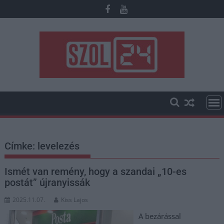
Skip
to
content
Címke:
levelezés
Ismét van remény, hogy a szandai „10-es
postát” újranyissák
2025.11.07.
Kiss Lajos
A bezárással