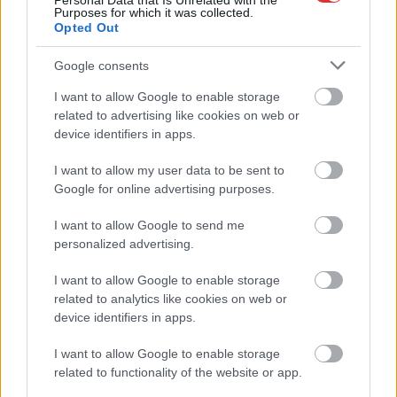
Personal Data that Is Unrelated with the
Purposes for which it was collected.
Opted Out
A Tisza Párt Dr. Baka Andrást jelöli köztársasági elnöknek
Óriási, több mint két méteres harcsát fogott a Tiszán a 13 éves
Google consents
fiú (VIDEÓVAL)
I want to allow Google to enable storage
Hétfőn kezdik, csütörtökön végeznek – lezárás miatt
related to advertising like cookies on web or
device identifiers in apps.
fennakadásokra és pótlóbuszos közlekedésre számítsunk az
egyik Jász-Nagykun-Szolnok megyei vasútvonalon
I want to allow my user data to be sent to
Visszaszámlálás indul: -1, 0, Sziget!
Google for online advertising purposes.
Magyarország jobban látszik közelről – heti médiaszemle a
I want to allow Google to send me
független helyi sajtóból
personalized advertising.
Már magasabb szinten is nyomoznak Szijjártó
I want to allow Google to enable storage
büntetőügyében, vesztegetés miatt 3 év letöltendőt kaphat és
related to analytics like cookies on web or
ez csak az egyik botrány
device identifiers in apps.
Problémák egész Jász-Nagykun-Szolnok megyében: egyre
I want to allow Google to enable storage
több otthoni kútból fogy ki a víz
related to functionality of the website or app.