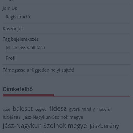
Join Us
Regisztráció
Köszönjük
Tag bejelentkezés
Jelszó visszaállítása
Profil
Támogassa a független helyi sajtót!
Címkefelhő
fidesz
baleset
györfi mihály
cegléd
háború
autó
időjárás
Jász-Nagykun-Szolnok megye
Jász-Nagykun Szolnok megye
Jászberény