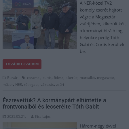
A NER-közel TV2
komoly cserét hajtott
végre a Megasztár
zsűrijében, kikerült két,
a kormányt bíráló tag,
helyükre pedig Tóth
Gabi és Curtis kerültek
be.
TOVÁBB OLVASOM
,
,
,
,
,
,
Bulvár
caramel
curtis
fidesz
kikerült
marsalkó
megasztár
,
,
,
,
műsor
NER
tóth gabi
változás
zsűri
Észrevettük? A kormánypárt eltüntette a
frontvonalból és lecserélte Tóth Gabit
2025.05.21.
Kiss Lajos
Három-négy évvel