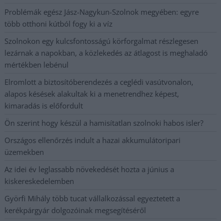
Problémák egész Jász-Nagykun-Szolnok megyében: egyre
több otthoni kútból fogy ki a víz
Szolnokon egy kulcsfontosságú körforgalmat részlegesen
lezárnak a napokban, a közlekedés az átlagost is meghaladó
mértékben lebénul
Elromlott a biztosítóberendezés a ceglédi vasútvonalon,
alapos késések alakultak ki a menetrendhez képest,
kimaradás is előfordult
Ön szerint hogy készül a hamisítatlan szolnoki habos isler?
Országos ellenőrzés indult a hazai akkumulátoripari
üzemekben
Az idei év leglassabb növekedését hozta a június a
kiskereskedelemben
Györfi Mihály több tucat vállalkozással egyeztetett a
kerékpárgyár dolgozóinak megsegítéséről