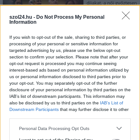
díjakat, a női győztesen
annyira nem
szol24.hu -
Do Not Process My Personal
lepődhettünk meg,
Information
ismerve Tóth Gabi
egyre látványosabb
If you wish to opt-out of the sale, sharing to third parties, or
kormányközeli
processing of your personal or sensitive information for
kötődését.
targeted advertising by us, please use the below opt-out
section to confirm your selection. Please note that after your
TOVÁBB OLVASOM
opt-out request is processed you may continue seeing
interest-based ads based on personal information utilized by
,
,
,
Magyarország
díjazott
év előadója
fidesz
tóth gabi
us or personal information disclosed to third parties prior to
your opt-out. You may separately opt-out of the further
disclosure of your personal information by third parties on the
Tóth Gabi visszaszólt: „Lehet, hogy hétfőre
IAB’s list of downstream participants. This information may
kitalálják, hogy a tűzijáték is miattam volt”
also be disclosed by us to third parties on the
IAB’s List of
Downstream Participants
that may further disclose it to other
2022.08.19.
Nagy László
third parties.
Kritikák tömkelegét
Please note that this website/app uses one or more Google
váltotta ki hétmilliós
Personal Data Processing Opt Outs
services and may gather and store information including but
karórájával a celeb, aki