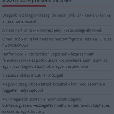
A SZOL24 legfrissebb 24 cikke
Drágább lett Magyarország, de vajon jobb is? – kemény kritika
a hazai turizmusról
A Tisza Párt Dr. Baka Andrást jelöli köztársasági elnöknek
Óriási, több mint két méteres harcsát fogott a Tiszán a 13 éves
fiú (VIDEÓVAL)
Hétfőn kezdik, csütörtökön végeznek – lezárás miatt
fennakadásokra és pótlóbuszos közlekedésre számítsunk az
egyik Jász-Nagykun-Szolnok megyei vasútvonalon
Visszaszámlálás indul: -1, 0, Sziget!
Magyarország jobban látszik közelről – heti médiaszemle a
független helyi sajtóból
Már magasabb szinten is nyomoznak Szijjártó
büntetőügyében, vesztegetés miatt 3 év letöltendőt kaphat és
ez csak az egyik botrány