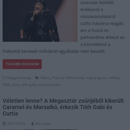
szorosan kötődő
énekesnő a
visszavonulásáról
szóló írásokra reagált,
ám a hozzá és
partneréhez érkező és
a közvetlenül a
Fidesztől keresett milliókról egyáltalán nem beszélt.
TOVÁBB OLVASOM
,
,
,
,
,
Magyarország
fidesz
frakció
kétharmad
megnyugvás
milliók
,
,
,
NER
pénz
tóth gabi
visszavonulás
Véletlen lenne? A Megasztár zsűrijéből kikerült
Caramel és Marsalkó, érkezik Tóth Gabi és
Curtis
2025.06.03.
Kiss Lajos