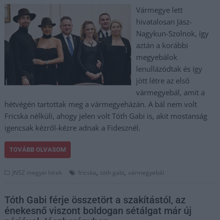
Vármegye lett
hivatalosan Jász-
Nagykun-Szolnok, így
aztán a korábbi
megyebálok
lenullázódtak és így
jött létre az első
vármegyebál, amit a
hétvégén tartottak meg a vármegyeházán. A bál nem volt
Fricska nélküli, ahogy jelen volt Tóth Gabi is, akit mostanság
igencsak kézről-kézre adnak a Fidesznél.
TOVÁBB OLVASOM
,
,
JNSZ megyei hírek
fricska
tóth gabi
vármegyebál
Tóth Gabi férje összetört a szakítástól, az
énekesnő viszont boldogan sétálgat már új