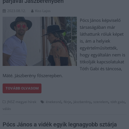
párjával Jászberényben
2023.08.12.
Kiss Lajos
Pócs János képviselő
társaságában már
láthattunk róluk képet
is, ám a helyiek
egyértelműsítették,
hogy egyáltalán nem is
titkolják kapcsolatukat
Tóth Gabi és táncosa,
Máté. Jászberény főszerepben.
TOVÁBB OLVASOM
,
,
,
,
,
JNSZ megyei hírek
énekesnő
férje
Jászberény
szerelem
tóth gabi
válás
Pócs János a vidék egyik legnagyobb sztárja