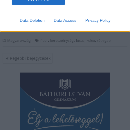
pálfordulás feltűnhetett Fluornak, vagyis Karácson
Tamásnak…
Data Deletion
Data Access
Privacy Policy
TOVÁBB OLVASOM
,
,
,
,
Magyarország
fluor
kereszténység
luxus
rolex
tóth gabi
Bejegyzés
Régebbi bejegyzések
navigáció