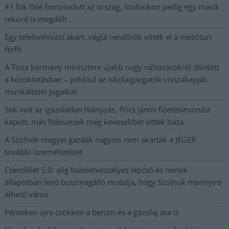
41 fok fölé forrósodott az ország, Szolnokon pedig egy másik
rekord is megdőlt
Egy telefonhívást akart, végül rendőrök vitték el a mezőtúri
férfit
A Tisza kormány minisztere újabb nagy változásokról döntött
a közoktatásban – például az iskolaigazgatók visszakapják
munkáltatói jogaikat
Sok volt az igazolatlan hiányzás, Pócs János fizetéslevonást
kapott, más fideszesek még kevesebbet vittek haza
A Szolnok megyei gazdák nagyon nem akarták a JÉGER
további üzemeltetését
Csendélet 5.0: alig balesetveszélyes lépcső és remek
állapotban levő buszmegálló mutatja, hogy Szolnok mennyire
élhető város
Pénteken újra csökken a benzin és a gázolaj ára is