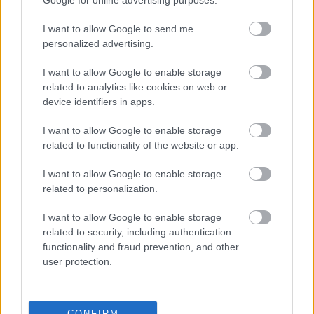
Google for online advertising purposes.
hétmilliós karórát villantott
I want to allow Google to send me
2022.08.18.
Czapkó Dorottya
personalized advertising.
Nagy sikere van a
I want to allow Google to enable storage
TikTok-on Lakatos
related to analytics like cookies on web or
Zsolt óraszakértőnek,
device identifiers in apps.
aki a Beszéljünk
Órákról nevű
I want to allow Google to enable storage
csatornáján a nézők
related to functionality of the website or app.
kérésére próbálja fotók
I want to allow Google to enable storage
és videók alapján
related to personalization.
megállapítani, hogy milyen karórát hordanak a magyar és
nemzetközi hírességek. A szakember horogjára ezúttal Tóth
I want to allow Google to enable storage
Gabi akadt. A Pénzcentrum is felkapta a témát és megosztotta
related to security, including authentication
az óraszakértő megállapításait: az énekesnő mostanában
functionality and fraud prevention, and other
user protection.
előszeretettel visel egy hétmilliós Rolexet. A Megasztár egykori
versenyzőjének eddigi karrierjére inkább a cici villantás volt
jellemző, de mióta ország-világ előtt felvállalja keresztény
hitét, a pink miniruhát felváltották a luxus kiegészítők. A
CONFIRM