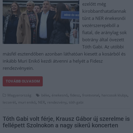
ezelőtt még
kirobbanthatatlannak
tűnt a NER énekesnői
vezérszerepéből a
fiatal, de aránylag sok
botrány által övezett
Tóth Gabi. Az utóbbi
másfél esztendőben azonban láthatóan kiesett a kosárból és
inkább Muri Enikő kezdi átvenni a helyét a Fidesz
rendezvényein.
TOVÁBB OLVASOM
,
,
,
,
,
Magyarország
béke
énekesnő
fidesz
frontvonal
harcosok klubja
,
,
,
,
lecserél
muri enikő
NER
rendezvény
tóth gabi
Tóth Gabi volt férje, Krausz Gábor új szerelme is
fellépett Szolnokon a nagy sikerű koncerten