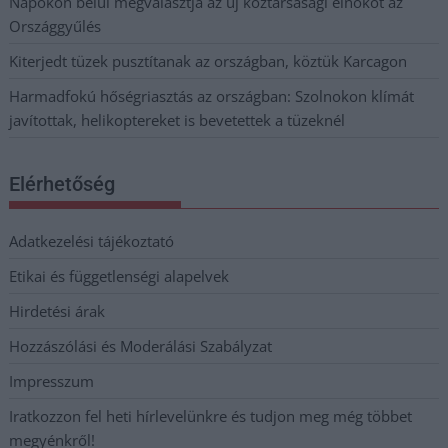
Napokon belül megválasztja az új köztársasági elnököt az
Országgyűlés
Kiterjedt tüzek pusztítanak az országban, köztük Karcagon
Harmadfokú hőségriasztás az országban: Szolnokon klímát
javítottak, helikoptereket is bevetettek a tüzeknél
Elérhetőség
Adatkezelési tájékoztató
Etikai és függetlenségi alapelvek
Hirdetési árak
Hozzászólási és Moderálási Szabályzat
Impresszum
Iratkozzon fel heti hírlevelünkre és tudjon meg még többet
megyénkről!