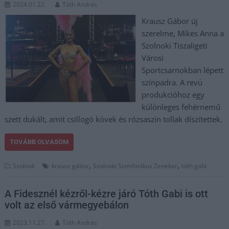
2024.01.22.
Tóth András
Krausz Gábor új
szerelme, Mikes Anna a
Szolnoki Tiszaligeti
Városi
Sportcsarnokban lépett
színpadra. A revü
produkcióhoz egy
különleges fehérnemű
szett dukált, amit csillogó kövek és rózsaszín tollak díszítettek.
TOVÁBB OLVASOM
,
,
Szolnok
krausz gábor
Szolnoki Szimfonikus Zenekar
tóth gabi
A Fidesznél kézről-kézre járó Tóth Gabi is ott
volt az első vármegyebálon
2023.11.27.
Tóth András