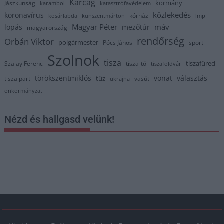
Karcag
kormány
Jászkunság
karambol
katasztrófavédelem
közlekedés
koronavírus
kórház
kosárlabda
kunszentmárton
lmp
Magyar Péter
máv
lopás
mezőtúr
magyarország
rendőrség
Orbán Viktor
polgármester
Pócs János
sport
Szolnok
tisza
tiszafüred
Szalay Ferenc
tisza-tó
tiszaföldvár
törökszentmiklós
vonat
választás
tűz
tisza part
vasút
ukrajna
önkormányzat
Nézd és hallgasd velünk!