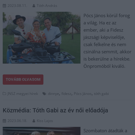
2023.08.11.
Tóth András
Pócs János körül forog
a világ. Ha ez az
ember, aki a Fidesz
jászsági képviselője,
csak felkelne és nem
csinálna semmit, akkor
is bekerülne a hírekbe.
Önpromóból kiváló.
TOVÁBB OLVASOM
,
,
,
JNSZ megyei hírek
dinnye
fidesz
Pócs János
tóth gabi
Közmédia: Tóth Gabi az év női előadója
2023.06.18.
Kiss Lajos
Szombaton átadták a