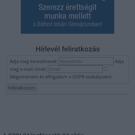
Hírlevél feliratkozás
Adja meg keresztnevét:
Adja
meg e-mail címét:
Megismertem és elfogadom a
GDPR-szabályzat
ot
Nem szeretne lemaradni semmiről? Csak egy kattintás, és hírlevelünk a
legfrissebb információkkal és exkluzív tartalmakkal hétről hétre
postaládájába érkezik!