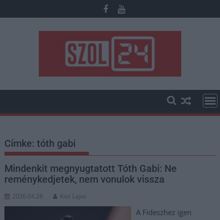
Skip
to
content
Címke:
tóth gabi
Mindenkit megnyugtatott Tóth Gabi: Ne
reménykedjetek, nem vonulok vissza
2026.04.28.
Kiss Lajos
A Fideszhez igen