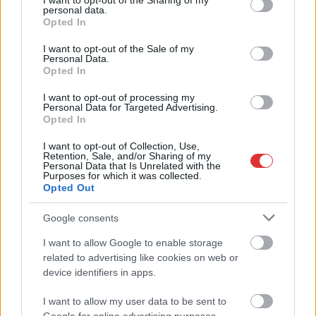
not limited to your visit or usage behaviour. You may click to
I want to opt-out of the Sharing of my
most Instagramon
personal data.
grant or deny consent to Google and its third-party tags to
Opted In
szólt vissza. Tóth Gabi
use your data for below specified purposes in below Google
luxusóráját,
consent section.
I want to opt-out of the Sale of my
amelyről mi is írtunk a
Personal Data.
Opted In
minap, Kajdi Csaba
vette észre, aki szerint nem hiteles az énekesnő álszentsége a
I want to opt-out of processing my
Personal Data for Targeted Advertising.
kereszténységgel kapcsolatban. Rámutatott, hogy a Rolex-
Opted In
karóra sem illik a szerény keresztény imázsba – írja a HVG.
Fluor Tomi is megszólalt a téma kapcsán, szarkasztikusan
I want to opt-out of Collection, Use,
Retention, Sale, and/or Sharing of my
kijelentva: ha tudta volna, hogy a kereszténység ilyen órával
Personal Data that Is Unrelated with the
Purposes for which it was collected.
jár, kicsit jobban hitt volna Istenben. Most az énekesnő is
Opted Out
elmondta a véleményét egy Instagram-történetében: „Na! Van
remény! Ma már csak az órámmal tudtak hergelni… a jövő…
Google consents
I want to allow Google to enable storage
TOVÁBB OLVASOM
related to advertising like cookies on web or
device identifiers in apps.
Bulvár
tóth gabi
I want to allow my user data to be sent to
Tóth Gabinak is bejött a kereszténység –