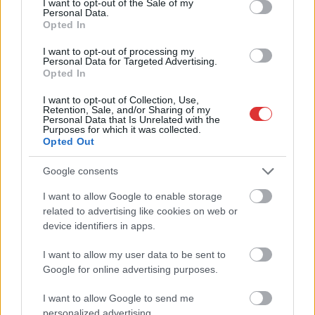
I want to opt-out of the Sale of my
Personal Data.
Opted In
I want to opt-out of processing my
Personal Data for Targeted Advertising.
Ha szeretne tájékozott és jól értesült lenni, de messzire
Opted In
elkerülné a propagandát,
iratkozzon fel hírlevelünkre
!
I want to opt-out of Collection, Use,
Amennyiben szívesen lenne a támogatónk,
kattintson
Retention, Sale, and/or Sharing of my
Personal Data that Is Unrelated with the
ide
és csatlakozzon adománygyűjtésünkhöz!
Purposes for which it was collected.
Opted Out
,
,
JNSZ megyei hírek
lapszemle
media
sajto
Google consents
Bejegyzés
Így választja ki a Tisza Párt
I want to allow Google to enable storage
A Tisza Párt kongresszusán
navigáció
related to advertising like cookies on web or
a Szolnok megyei képviselőit
Magyar Péter több konkrét
device identifiers in apps.
ígéretet is tett
elszámoltatásra és rengeteg
I want to allow my user data to be sent to
fejlesztésre
Google for online advertising purposes.
I want to allow Google to send me
Kapcsolódó cikkek
personalized advertising.