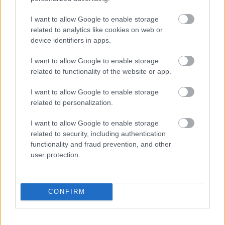
I want to allow Google to enable storage
related to analytics like cookies on web or
device identifiers in apps.
I want to allow Google to enable storage
related to functionality of the website or app.
I want to allow Google to enable storage
related to personalization.
I want to allow Google to enable storage
related to security, including authentication
functionality and fraud prevention, and other
user protection.
2026.08.07.
Kiss Lajos
Elromlott a biztosítóberendezés a ceglédi
vasútvonalon, alapos késések alakultak ki a
CONFIRM
menetrendhez képest, kimaradás is előfordult
Napok óta tart a rendkívüli kánikula, a biztosítóberendezés