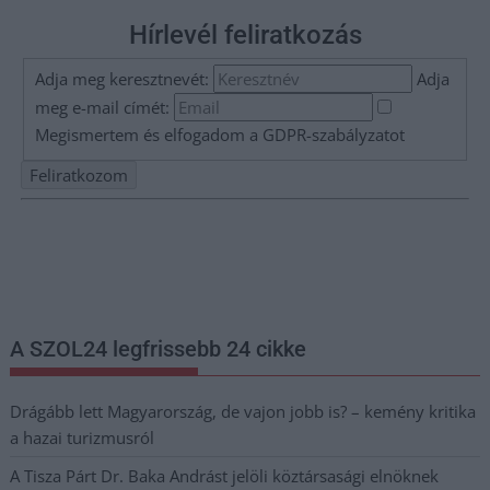
Hírlevél feliratkozás
Adja meg keresztnevét:
Adja
meg e-mail címét:
Megismertem és elfogadom a
GDPR-szabályzat
ot
Nem szeretne lemaradni semmiről? Csak egy kattintás, és hírlevelünk a
legfrissebb információkkal és exkluzív tartalmakkal hétről hétre
postaládájába érkezik!
A SZOL24 legfrissebb 24 cikke
Drágább lett Magyarország, de vajon jobb is? – kemény kritika
a hazai turizmusról
A Tisza Párt Dr. Baka Andrást jelöli köztársasági elnöknek