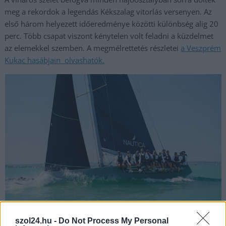
meg a rekordok a legendás Kékszalag vitorlás versenyen. Az
első három helyezett időeredménye közötti különbség alig 20
perc. Több csapat viszont kénytelen volt feladni a küzdelmet
az elemekkel szemben. A megmélrettetés részletei
a Veszprém
Kukac hasábjain olvashatók.
szol24.hu -
Do Not Process My Personal