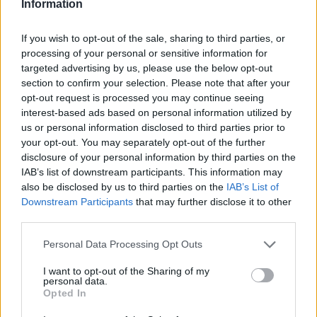
Information
Szol24: Japán és koreai kultúra költözött Szolnok városába
Szolnokon idén is megrendezték a SzolnoCont, a régió egyik
If you wish to opt-out of the sale, sharing to third parties, or
legnépszerűbb japán és koreai kultúrával foglalkozó
processing of your personal or sensitive information for
targeted advertising by us, please use the below opt-out
fesztiválját. A 2025-ös esemény július 5-én zajlott a Verseghy
section to confirm your selection. Please note that after your
Ferenc Könyvtárban és a Kossuth téren. A programok között
opt-out request is processed you may continue seeing
cosplay-verseny, japán tánctanítás, origami workshop,
interest-based ads based on personal information utilized by
harcművészeti bemutatók és K-pop cover táncverseny
us or personal information disclosed to third parties prior to
szerepelt –
írja a Szol24.
your opt-out. You may separately opt-out of the further
disclosure of your personal information by third parties on the
IAB’s list of downstream participants. This information may
also be disclosed by us to third parties on the
IAB’s List of
Downstream Participants
that may further disclose it to other
third parties.
Please note that this website/app uses one or more Google
Personal Data Processing Opt Outs
services and may gather and store information including but
not limited to your visit or usage behaviour. You may click to
I want to opt-out of the Sharing of my
personal data.
grant or deny consent to Google and its third-party tags to
Opted In
use your data for below specified purposes in below Google
consent section.