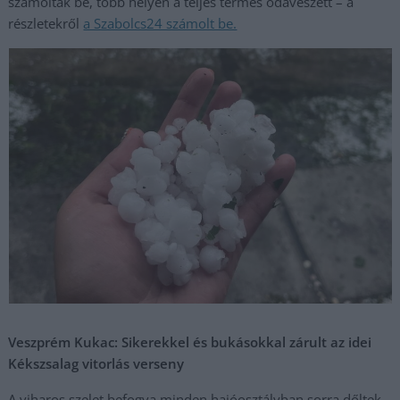
számoltak be, több helyen a teljes termés odaveszett – a
részletekről
a Szabolcs24 számolt be.
Veszprém Kukac: Sikerekkel és bukásokkal zárult az idei
Kékszsalag vitorlás verseny
A viharos szelet befogva minden hajóosztályban sorra dőltek