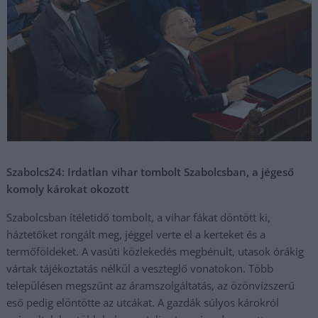
Szabolcs24: Irdatlan vihar tombolt Szabolcsban, a jégeső
komoly károkat okozott
Szabolcsban ítéletidő tombolt, a vihar fákat döntött ki,
háztetőket rongált meg, jéggel verte el a kerteket és a
termőföldeket. A vasúti közlekedés megbénult, utasok órákig
vártak tájékoztatás nélkül a veszteglő vonatokon. Több
településen megszűnt az áramszolgáltatás, az özönvízszerű
eső pedig elöntötte az utcákat. A gazdák súlyos károkról