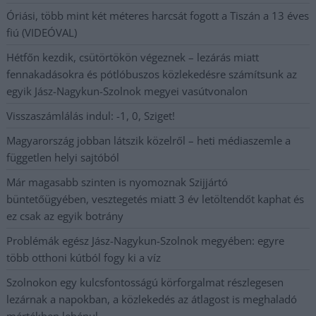
Óriási, több mint két méteres harcsát fogott a Tiszán a 13 éves
fiú (VIDEÓVAL)
Hétfőn kezdik, csütörtökön végeznek – lezárás miatt
fennakadásokra és pótlóbuszos közlekedésre számítsunk az
egyik Jász-Nagykun-Szolnok megyei vasútvonalon
Visszaszámlálás indul: -1, 0, Sziget!
Magyarország jobban látszik közelről – heti médiaszemle a
független helyi sajtóból
Már magasabb szinten is nyomoznak Szijjártó
büntetőügyében, vesztegetés miatt 3 év letöltendőt kaphat és
ez csak az egyik botrány
Problémák egész Jász-Nagykun-Szolnok megyében: egyre
több otthoni kútból fogy ki a víz
Szolnokon egy kulcsfontosságú körforgalmat részlegesen
lezárnak a napokban, a közlekedés az átlagost is meghaladó
mértékben lebénul