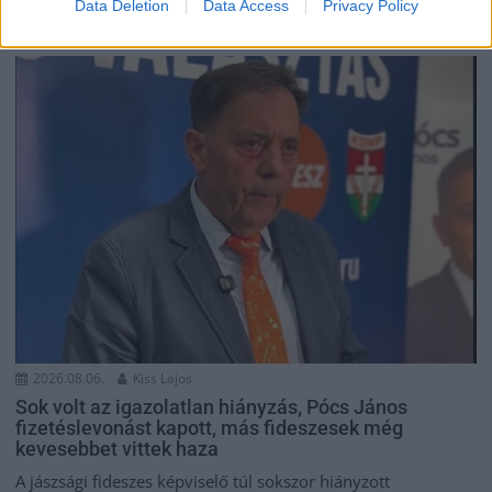
pedig újra megadta magát a ceglédi vonalon, így...
Data Deletion
Data Access
Privacy Policy
JNSZ megyei hírek
2026.08.06.
Kiss Lajos
Sok volt az igazolatlan hiányzás, Pócs János
fizetéslevonást kapott, más fideszesek még
kevesebbet vittek haza
A jászsági fideszes képviselő túl sokszor hiányzott