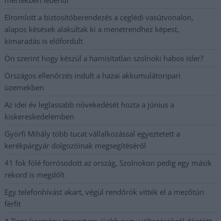
Elromlott a biztosítóberendezés a ceglédi vasútvonalon,
alapos késések alakultak ki a menetrendhez képest,
kimaradás is előfordult
Ön szerint hogy készül a hamisítatlan szolnoki habos isler?
Országos ellenőrzés indult a hazai akkumulátoripari
üzemekben
Az idei év leglassabb növekedését hozta a június a
kiskereskedelemben
Györfi Mihály több tucat vállalkozással egyeztetett a
kerékpárgyár dolgozóinak megsegítéséről
41 fok fölé forrósodott az ország, Szolnokon pedig egy másik
rekord is megdőlt
Egy telefonhívást akart, végül rendőrök vitték el a mezőtúri
férfit
A Tisza kormány minisztere újabb nagy változásokról döntött