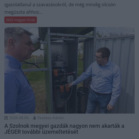
igazolatlanul a szavazásokról, de még mindig olcsón
megúszta ahhoz...
JNSZ megyei hírek
2026.08.06.
Fazekas Adrián
A Szolnok megyei gazdák nagyon nem akarták a
JÉGER további üzemeltetését