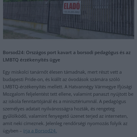
Borsod24: Országos port kavart a borsodi pedagógus és az
LMBTQ érzékenyítés ügye
Egy miskolci tanárnőt élesen támadnak, mert részt vett a
budapesti Pride-on, és kiállt az óvodások számára szóló
LMBTQ-érzékenyítés mellett. A Hatvannégy Vármegye Ifjúsági
Mozgalom feljelentést tett ellene, valamint panaszt nyújtott be
az iskola fenntartójánál és a minisztériumnál. A pedagógus
személyes adatait nyilvánosságra hozták, és rengeteg
gyűlölködő, valamint fenyegető üzenet terjed az interneten,
amit neki címeznek. Jelenleg rendőrségi nyomozás folyik az
ügyben –
írja a Borsod24.