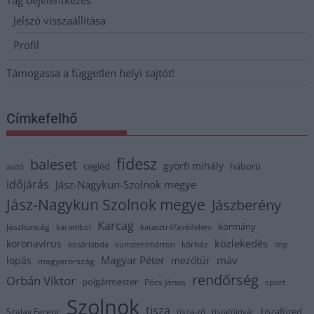
Tag bejelentkezés
Jelszó visszaállítása
Profil
Támogassa a független helyi sajtót!
Címkefelhő
fidesz
baleset
györfi mihály
cegléd
háború
autó
időjárás
Jász-Nagykun-Szolnok megye
Jász-Nagykun Szolnok megye
Jászberény
Karcag
kormány
Jászkunság
karambol
katasztrófavédelem
közlekedés
koronavírus
kórház
kosárlabda
kunszentmárton
lmp
Magyar Péter
máv
lopás
mezőtúr
magyarország
rendőrség
Orbán Viktor
polgármester
Pócs János
sport
Szolnok
tisza
tiszafüred
Szalay Ferenc
tisza-tó
tiszaföldvár