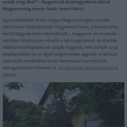
veszik meg őket” – Nagyvárad alvónegyedévé válnak
Magyarország román határ menti falvai
Egyre idősebbek Bihar megye Magyarországon maradt
határmenti településeinek tősgyökeres lakói, a Romániához
került Nagyváradról oda költözők – magyarok és románok –
azonban látványosan növelik a lakosságszámot. Az itteniek
többnyire befogadóknak tartják magukat, nem bánják az új
betelepülőket, de az egyik polgármester aggódik: a lakosok
számának növekedése miatt hamarosan kormányzati
támogatásoktól eshetnek el.
A Debreciner videós riportja itt
látható.