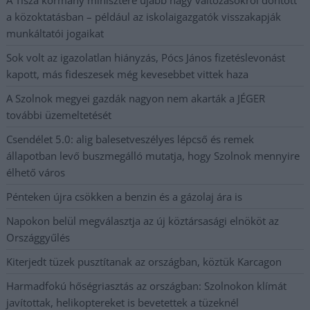
a közoktatásban – például az iskolaigazgatók visszakapják
munkáltatói jogaikat
Sok volt az igazolatlan hiányzás, Pócs János fizetéslevonást
kapott, más fideszesek még kevesebbet vittek haza
A Szolnok megyei gazdák nagyon nem akarták a JÉGER
további üzemeltetését
Csendélet 5.0: alig balesetveszélyes lépcső és remek
állapotban levő buszmegálló mutatja, hogy Szolnok mennyire
élhető város
Pénteken újra csökken a benzin és a gázolaj ára is
Napokon belül megválasztja az új köztársasági elnököt az
Országgyűlés
Kiterjedt tüzek pusztítanak az országban, köztük Karcagon
Harmadfokú hőségriasztás az országban: Szolnokon klímát
javítottak, helikoptereket is bevetettek a tüzeknél