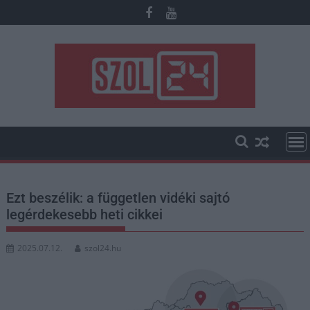
Skip
to
content
Ezt beszélik: a független vidéki sajtó
legérdekesebb heti cikkei
2025.07.12.
szol24.hu