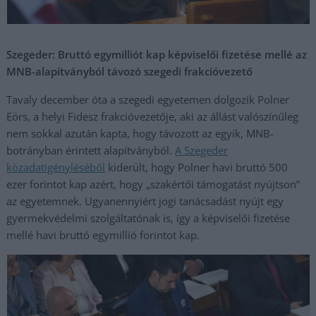
Szegeder: Bruttó egymilliót kap képviselői fizetése mellé az
MNB-alapítványból távozó szegedi frakcióvezető
Tavaly december óta a szegedi egyetemen dolgozik Polner
Eörs, a helyi Fidesz frakcióvezetője, aki az állást valószínűleg
nem sokkal azután kapta, hogy távozott az egyik, MNB-
botrányban érintett alapítványból.
A Szegeder
közadatigényléséből
kiderült, hogy Polner havi bruttó 500
ezer forintot kap azért, hogy „szakértői támogatást nyújtson”
az egyetemnek. Ugyanennyiért jogi tanácsadást nyújt egy
gyermekvédelmi szolgáltatónak is, így a képviselői fizetése
mellé havi bruttó egymillió forintot kap.