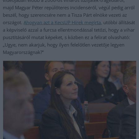
videójában előbb a 2006-os viharos tűzijáték-tragédiáról,
majd Magyar Péter repülőteres incidenséről, végül pedig arról
beszél, hogy szerencsére nem a Tisza Párt elnöke vezeti az
országot.
Ahogyan azt a KecsUP Hírek megírta,
utóbbi állítását
a képviselő azzal a furcsa ellentmondással tetőzi, hogy a vihar
pusztításáról mutat képeket, s közben ez a felirat olvasható:
„Ugye, nem akarjuk, hogy ilyen felelőtlen vezetője legyen
Magyarországnak?”