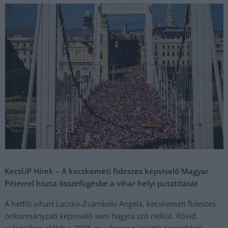
KecsUP Hírek – A kecskeméti fideszes képviselő Magyar
Péterrel hozta összefügésbe a vihar helyi pusztítását
A hétfői vihart Laczkó-Zsámboki Angéla, kecskeméti fideszes
önkormányzati képviselő sem hagyta szó nélkül. Rövid