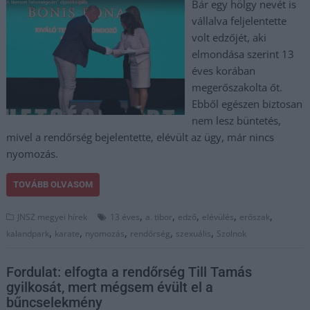
Bár egy hölgy nevét is
vállalva feljelentette
volt edzőjét, aki
elmondása szerint 13
éves korában
megerőszakolta őt.
Ebből egészen biztosan
nem lesz büntetés,
mivel a rendőrség bejelentette, elévült az ügy, már nincs
nyomozás.
TOVÁBB OLVASOM
,
,
,
,
,
JNSZ megyei hírek
13 éves
a. tibor
edző
elévülés
erőszak
,
,
,
,
,
kalandpark
karate
nyomozás
rendőrség
szexuális
Szolnok
Fordulat: elfogta a rendőrség Till Tamás
gyilkosát, mert mégsem évült el a
bűncselekmény