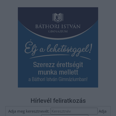
Hírlevél feliratkozás
Adja meg keresztnevét:
Adja