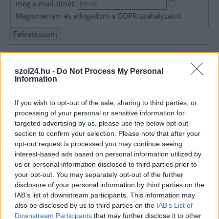
meg e-mail címét:
Megismertem és elfogadom a
GDPR-szabályzat
ot
Nem szeretne lemaradni semmiről? Csak egy kattintás, és hírlevelünk a
legfrissebb információkkal és exkluzív tartalmakkal hétről hétre
szol24.hu -
Do Not Process My Personal
postaládájába érkezik!
Information
If you wish to opt-out of the sale, sharing to third parties, or
A SZOL24 legfrissebb 24 cikke
processing of your personal or sensitive information for
targeted advertising by us, please use the below opt-out
section to confirm your selection. Please note that after your
A Tisza kormány minisztere újabb nagy változásokról döntött
opt-out request is processed you may continue seeing
a közoktatásban – például az iskolaigazgatók visszakapják
interest-based ads based on personal information utilized by
munkáltatói jogaikat
us or personal information disclosed to third parties prior to
your opt-out. You may separately opt-out of the further
Sok volt az igazolatlan hiányzás, Pócs János fizetéslevonást
disclosure of your personal information by third parties on the
kapott, más fideszesek még kevesebbet vittek haza
IAB’s list of downstream participants. This information may
also be disclosed by us to third parties on the
IAB’s List of
A Szolnok megyei gazdák nagyon nem akarták a JÉGER
Downstream Participants
that may further disclose it to other