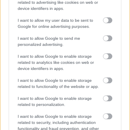
elbocsátott dolgozón segítene
related to advertising like cookies on web or
device identifiers in apps.
Csődbe ment a tószegi Accell Hunland, a hazai
kerékpárgyártás meghatározó szereplője
I want to allow my user data to be sent to
Google for online advertising purposes.
Egyszer fent, egyszer lent, így festett a Duna a két évvel
ezelőtti árvíz idején és így most – fotógyűjtemény
I want to allow Google to send me
ugyanazokból a szögekből
personalized advertising.
Ilyenek eddig a tapasztalatok a vendégektől – a hőhullám
I want to allow Google to enable storage
miatt ingyenes a strandolás Szolnokon
related to analytics like cookies on web or
device identifiers in apps.
Nem biztató: a hétvégi kisebb felfrissülés után jövő héten
megint visszatér a forróság, újra rekkenő hőség jön, akár 38
I want to allow Google to enable storage
fokokkal
related to functionality of the website or app.
Közzétették a szakértői állásfoglalást, a Fiumei úti fák
I want to allow Google to enable storage
többsége szakszerűen már nem ápolható
related to personalization.
A MÚOSZ sajtódíjának második helyét nyerte el a Borsod24 és
I want to allow Google to enable storage
a Paraméter közös riportfilmje a Sajó szennyezéséről
related to security, including authentication
Tánccal, zeneszóval és vásárral telik meg Jászberény, indul a
functionality and fraud prevention, and other