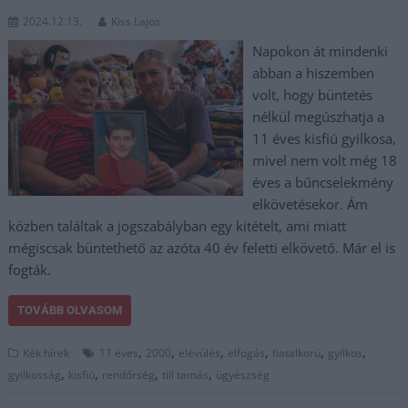
2024.12.13.
Kiss Lajos
Napokon át mindenki
abban a hiszemben
volt, hogy büntetés
nélkül megúszhatja a
11 éves kisfiú gyilkosa,
mivel nem volt még 18
éves a bűncselekmény
elkövetésekor. Ám
közben találtak a jogszabályban egy kitételt, ami miatt
mégiscsak büntethető az azóta 40 év feletti elkövető. Már el is
fogták.
TOVÁBB OLVASOM
,
,
,
,
,
,
Kék hírek
11 éves
2000
elévülés
elfogás
fiatalkorú
gyilkos
,
,
,
,
gyilkosság
kisfiú
rendőrség
till tamás
ügyészség