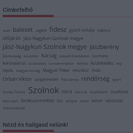
Címkefelhő
fidesz
baleset
györfi mihály
cegléd
háború
autó
időjárás
Jász-Nagykun-Szolnok megye
Jász-Nagykun Szolnok megye
Jászberény
Karcag
kormány
Jászkunság
karambol
katasztrófavédelem
közlekedés
koronavírus
kórház
kosárlabda
kunszentmárton
lmp
Magyar Péter
máv
lopás
mezőtúr
magyarország
rendőrség
Orbán Viktor
polgármester
Pócs János
sport
Szolnok
tisza
tiszafüred
Szalay Ferenc
tisza-tó
tiszaföldvár
törökszentmiklós
vonat
választás
tűz
tisza part
vasút
ukrajna
önkormányzat
Nézd és hallgasd velünk!