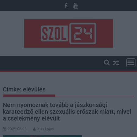
Skip
to
content
Címke:
elévülés
Nem nyomoznak tovább a jászkunsági
karateedző ellen szexuális erőszak miatt, mivel
a cselekmény elévült
2025.06.03.
Kiss Lajos