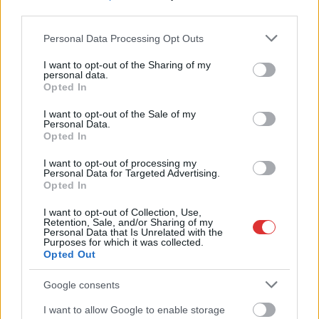
további üzemeltetését
third parties.
Csendélet 5.0: alig balesetveszélyes lépcső és remek
Please note that this website/app uses one or more Google
Personal Data Processing Opt Outs
állapotban levő buszmegálló mutatja, hogy Szolnok mennyire
services and may gather and store information including but
élhető város
not limited to your visit or usage behaviour. You may click to
I want to opt-out of the Sharing of my
personal data.
grant or deny consent to Google and its third-party tags to
Pénteken újra csökken a benzin és a gázolaj ára is
Opted In
use your data for below specified purposes in below Google
Napokon belül megválasztja az új köztársasági elnököt az
consent section.
I want to opt-out of the Sale of my
Personal Data.
Országgyűlés
Opted In
Kiterjedt tüzek pusztítanak az országban, köztük Karcagon
I want to opt-out of processing my
Personal Data for Targeted Advertising.
Harmadfokú hőségriasztás az országban: Szolnokon klímát
Opted In
javítottak, helikoptereket is bevetettek a tüzeknél
I want to opt-out of Collection, Use,
A zárkában rosszul lett, elájult – ilyen körülményekről
Retention, Sale, and/or Sharing of my
Personal Data that Is Unrelated with the
számoltak be a szolnoki börtönből
Purposes for which it was collected.
Opted Out
Váratlan fennakadás borította fel a Szolnok–Kecskemét
vasútvonal közlekedését
Google consents
A polgármester a szolnoki cégekhez fordult: több száz
I want to allow Google to enable storage