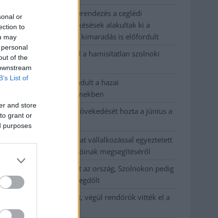
Elromlott a biztosítóberendezés a ceglédi
sonal or
vasútvonalon, alapos késések alakultak ki a
ection to
menetrendhez képest, kimaradás is előfordult
ou may
 personal
Ön szerint hogy készül a hamisítatlan szolnoki
out of the
habos isler?
 downstream
B’s List of
Országos ellenőrzés indult a hazai
akkumulátoripari üzemekben
er and store
Az idei év leglassabb növekedését hozta a június a
to grant or
kiskereskedelemben
ed purposes
Györfi Mihály több tucat vállalkozással egyeztetett
a kerékpárgyár dolgozóinak megsegítéséről
41 fok fölé forrósodott az ország, Szolnokon pedig
egy másik rekord is megdőlt
Egy telefonhívást akart, végül rendőrök vitték el a
mezőtúri férfit