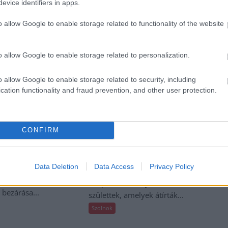
evice identifiers in apps.
o allow Google to enable storage related to functionality of the website
o allow Google to enable storage related to personalization.
o allow Google to enable storage related to security, including
cation functionality and fraud prevention, and other user protection.
Horváth Zsolt
2026.08.07.
Horváth Zsolt
ly több tucat
41 fok fölé forrósodott az
sal egyeztetett a
ország, Szolnokon pedig egy
ár dolgozóinak
másik rekord is megdőlt
CONFIRM
éről
Nem mindennapi adatokat
tt számos vállalkozás
rögzítettek a meteorológiai
Data Deletion
Data Access
Privacy Policy
 segítene azoknak a
állomások csütörtökön: több
knak, akik a tószegi
településen is olyan értékek
 bezárása...
születtek, amelyek átírták...
Szolnok