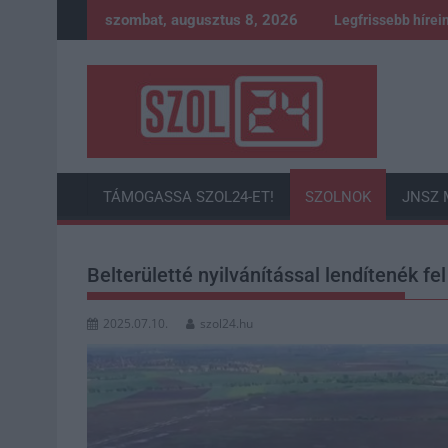
Skip
szombat, augusztus 8, 2026
Legfrissebb hírei
to
content
TÁMOGASSA SZOL24-ET!
SZOLNOK
JNSZ 
Belterületté nyilvánítással lendítenék fel
2025.07.10.
szol24.hu