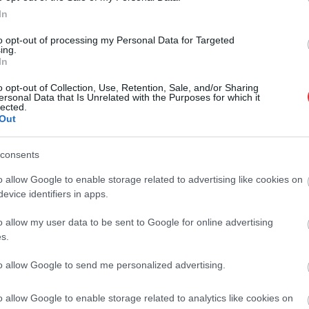
In
, ami annál sikeresebb, minél többen mondanak rá igent.” –
to opt-out of processing my Personal Data for Targeted
ing.
In
o opt-out of Collection, Use, Retention, Sale, and/or Sharing
ersonal Data that Is Unrelated with the Purposes for which it
lected.
Out
messzire elkerülné a propagandát,
iratkozzon fel hírlevelünkre
!
tson ide
és csatlakozzon adománygyűjtésünkhöz!
consents
,
,
,
,
,
ziget
belterület
egyesület
kezdeményezés
sámson lászló
Szolnok
o allow Google to enable storage related to advertising like cookies on
evice identifiers in apps.
Dupla siker: a Tisza-tó és a Tisza folyó is rekordot döntött
o allow my user data to be sent to Google for online advertising
2024-ben
s.
to allow Google to send me personalized advertising.
o allow Google to enable storage related to analytics like cookies on