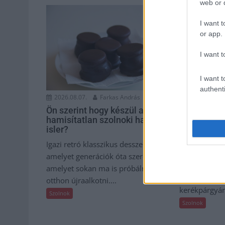
web or d
I want t
or app.
I want t
I want t
authenti
2026.08.07.
Farkas András
2026.08.07.
Ön szerint hogy készül a
Györfi Mihá
hamisítatlan szolnoki habos
vállalkozás
isler?
kerékpárgy
megsegítés
Igazi retró klasszikus desszert,
Rövid idő ala
amelyet generációk óta szeretnek, és
jelezte, hogy
amelyet sokan ma is próbálnak
munkavállaló
otthon újraalkotni....
kerékpárgyár
Szolnok
Szolnok