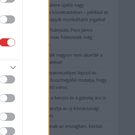
A Tisza kormány minisztere újabb nagy
változásokról döntött a közoktatásban – például az
iskolaigazgatók visszakapják munkáltatói jogaikat
Sok volt az igazolatlan hiányzás, Pócs János
fizetéslevonást kapott, más fideszesek még
kevesebbet vittek haza
A Szolnok megyei gazdák nagyon nem akarták a
JÉGER további üzemeltetését
Csendélet 5.0: alig balesetveszélyes lépcső és
remek állapotban levő buszmegálló mutatja, hogy
Szolnok mennyire élhető város
Pénteken újra csökken a benzin és a gázolaj ára is
Napokon belül megválasztja az új köztársasági
elnököt az Országgyűlés
Kiterjedt tüzek pusztítanak az országban, köztük
Karcagon