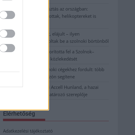
Harmadfokú hőségriasztás az országban:
Szolnokon klímát javítottak, helikoptereket is
bevetettek a tüzeknél
A zárkában rosszul lett, elájult – ilyen
körülményekről számoltak be a szolnoki börtönből
Váratlan fennakadás borította fel a Szolnok–
Kecskemét vasútvonal közlekedését
A polgármester a szolnoki cégekhez fordult: több
száz elbocsátott dolgozón segítene
Csődbe ment a tószegi Accell Hunland, a hazai
kerékpárgyártás meghatározó szereplője
Elérhetőség
Adatkezelési tájékoztató