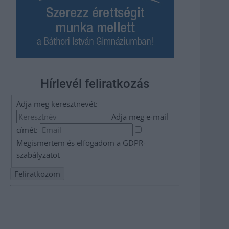
Hírlevél feliratkozás
Adja meg keresztnevét:
Adja meg e-mail
címét:
Megismertem és elfogadom a
GDPR-
szabályzat
ot
Nem szeretne lemaradni semmiről? Csak egy kattintás, és
hírlevelünk a legfrissebb információkkal és exkluzív
tartalmakkal hétről hétre postaládájába érkezik!