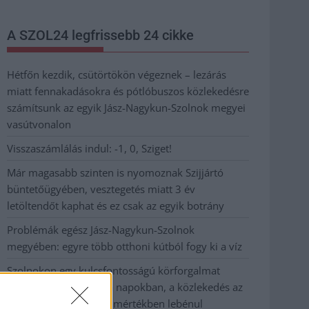
A SZOL24 legfrissebb 24 cikke
Hétfőn kezdik, csütörtökön végeznek – lezárás
miatt fennakadásokra és pótlóbuszos közlekedésre
számítsunk az egyik Jász-Nagykun-Szolnok megyei
vasútvonalon
Visszaszámlálás indul: -1, 0, Sziget!
Már magasabb szinten is nyomoznak Szijjártó
büntetőügyében, vesztegetés miatt 3 év
letöltendőt kaphat és ez csak az egyik botrány
Problémák egész Jász-Nagykun-Szolnok
megyében: egyre több otthoni kútból fogy ki a víz
Szolnokon egy kulcsfontosságú körforgalmat
részlegesen lezárnak a napokban, a közlekedés az
átlagost is meghaladó mértékben lebénul