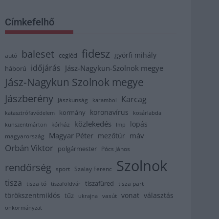
Címkefelhő
fidesz
baleset
györfi mihály
cegléd
autó
időjárás
Jász-Nagykun-Szolnok megye
háború
Jász-Nagykun Szolnok megye
Jászberény
Karcag
Jászkunság
karambol
koronavírus
kormány
katasztrófavédelem
kosárlabda
közlekedés
lopás
kórház
kunszentmárton
lmp
Magyar Péter
máv
mezőtúr
magyarország
Orbán Viktor
polgármester
Pócs János
Szolnok
rendőrség
sport
Szalay Ferenc
tisza
tiszafüred
tisza part
tisza-tó
tiszaföldvár
törökszentmiklós
vonat
választás
tűz
vasút
ukrajna
önkormányzat