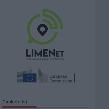
Címkefelhő