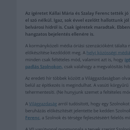
Az ígéretet Kállai Mária és Szalay Ferenc tették 
el szó nélkül. Igaz, sok évvel ezelőtt hallottunk jó
belvárosi hídról is. Csak ígéretek maradtak. Ebbe
hangzatos bejelentés ellenére is.
A kormányközeli média óriási szenzációként tálalta m
előkészítése kezdődött meg. A
helyi közösségi médi
minden csak feltételes mód, valamint azt is, hogy
íg
padlás Szolnokon,
csak valahogy a megvalósítás hib
Az eredeti hír többek között a Világgazdaságban olva
belül az építkezés is megindulhat. A vasúti körgyűr
tehermentesíti. (Ne hunyjunk szemet a feltételes mód 
A
Világgazdaság
arról tudósított, hogy egy Szolnoko
beruházás előkészítését jelentette be kedden Szolno
Ferenc,
a Szolnok és térsége fejlesztéséért felelős mi
A V0 vasútvonal nyomvonala a tervek szerint Szolnokr