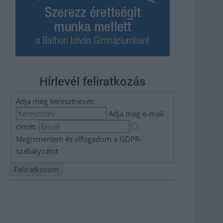
Hírlevél feliratkozás
Adja meg keresztnevét:
Adja meg e-mail
címét:
Megismertem és elfogadom a
GDPR-
szabályzat
ot
Nem szeretne lemaradni semmiről? Csak egy kattintás, és
hírlevelünk a legfrissebb információkkal és exkluzív
tartalmakkal hétről hétre postaládájába érkezik!