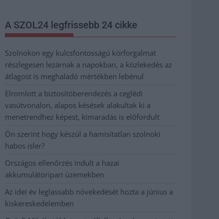
A SZOL24 legfrissebb 24 cikke
Szolnokon egy kulcsfontosságú körforgalmat
részlegesen lezárnak a napokban, a közlekedés az
átlagost is meghaladó mértékben lebénul
Elromlott a biztosítóberendezés a ceglédi
vasútvonalon, alapos késések alakultak ki a
menetrendhez képest, kimaradás is előfordult
Ön szerint hogy készül a hamisítatlan szolnoki
habos isler?
Országos ellenőrzés indult a hazai
akkumulátoripari üzemekben
Az idei év leglassabb növekedését hozta a június a
kiskereskedelemben