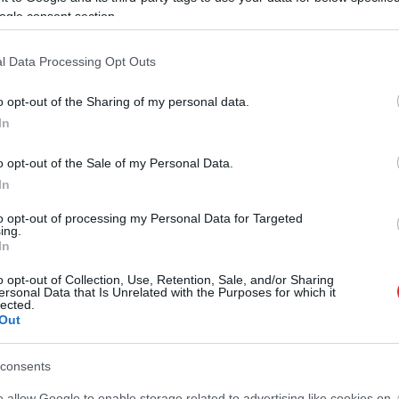
ogle consent section.
,
,
,
,
körgyűrű
milliárdos
Szalay Ferenc
Szolnok
vasúti
l Data Processing Opt Outs
Ne feledjük: este remeknek ígérkező koncert a
o opt-out of the Sharing of my personal data.
Jászságban
In
o opt-out of the Sale of my Personal Data.
In
to opt-out of processing my Personal Data for Targeted
ing.
In
o opt-out of Collection, Use, Retention, Sale, and/or Sharing
ersonal Data that Is Unrelated with the Purposes for which it
lected.
Out
consents
2026.08.06.
Kiss Lajos
Horváth Zsolt
o allow Google to enable storage related to advertising like cookies on