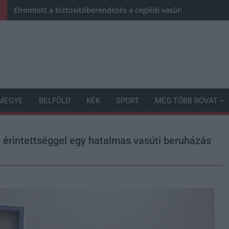
Elromlott a biztosítóberendezés a ceglédi vasútvonalon, alap
MEGYE
BELFÖLD
KÉK
SPORT
MÉG TÖBB ROVAT
ki érintettséggel egy hatalmas vasúti beruházás