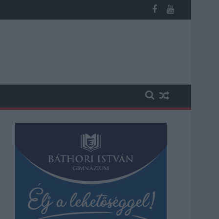
os késések alakultak ki a menetrendhez képest, kimaradás is előf