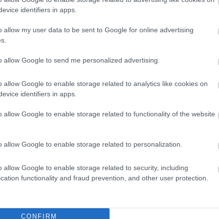
Csendélet 5.0: alig
 forrósodott az
evice identifiers in apps.
balesetveszélyes lépcső és
olnokon pedig egy
remek állapotban levő
rd is megdőlt
buszmegálló mutatja, hogy
o allow my user data to be sent to Google for online advertising
api adatokat
Szolnok mennyire élhető város
s.
 meteorológiai
Ha csak ezeket a képeket látnánk, azt
ütörtökön: több
to allow Google to send me personalized advertising.
gondolnánk, hogy az egyik
s olyan értékek
leglepusztultabb balkáni vidéken
lyek átírták...
o allow Google to enable storage related to analytics like cookies on
járunk, de...
evice identifiers in apps.
Szolnok
o allow Google to enable storage related to functionality of the website
o allow Google to enable storage related to personalization.
o allow Google to enable storage related to security, including
cation functionality and fraud prevention, and other user protection.
CONFIRM