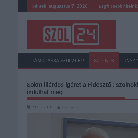
Skip
péntek, augusztus 7, 2026
Legfrissebb híreink
to
content
TÁMOGASSA SZOL24-ET!
SZOLNOK
JNSZ 
Sokmilliárdos ígéret a Fidesztől: szolno
indulhat meg
2025.07.13.
Kiss Lajos