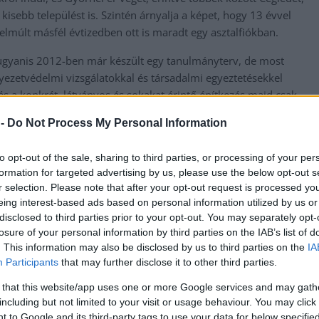
isebb települést is. Szintén árnyalja a képet, hogy 13 évvel
 elmúlt másfél évtizedben ott is maradt egy asztalfiókban.
, ugyanis 2012-ben már készült egy tanulmányterv, de most
rnyezetvédelmi vizsgálatokkal és társadalmi egyeztetésekkel
 és a konkrét, látványos és sokakat érintő építkezés majd csak
ismerte, hogy legkorábban két év múlva
kezdődHET el az
 -
Do Not Process My Personal Information
próság hazánkban.
többsége erősen megkérdőjelezi, hogy ebből bármi is
to opt-out of the sale, sharing to third parties, or processing of your per
formation for targeted advertising by us, please use the below opt-out s
nzhiányra hivatkozva karbantartani, akkor miből akarják
r selection. Please note that after your opt-out request is processed y
 a választás? Butítani kell az embereket! Mi van a Csáklya úti
eing interest-based ads based on personal information utilized by us or
disclosed to third parties prior to your opt-out. You may separately opt-
losure of your personal information by third parties on the IAB’s list of
and, azután elkezdik a Csáklya úti hidat, és ha az is kész, indul az
. This information may also be disclosed by us to third parties on the
IA
ígéretből már nagyon sokat kapott Szolnok, ami csak ígéret
Participants
that may further disclose it to other third parties.
 that this website/app uses one or more Google services and may gath
messzire elkerülné a propagandát,
iratkozzon fel hírlevelünkre
!
including but not limited to your visit or usage behaviour. You may click 
tson ide
és csatlakozzon adománygyűjtésünkhöz!
 to Google and its third-party tags to use your data for below specifi