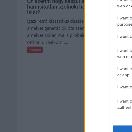
Ön szerint hogy készül a
41 fok fölé
web or d
hamisítatlan szolnoki habos
ország, Sz
isler?
másik reko
I want t
Igazi retró klasszikus desszert,
Nem mindenn
purpose
amelyet generációk óta szeretnek, és
rögzítettek a
amelyet sokan ma is próbálnak
állomások cs
I want 
otthon újraalkotni....
településen i
születtek, ame
Szolnok
I want t
web or d
Szolnok
I want t
or app.
I want t
I want t
authenti