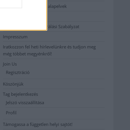
Etikai és függetlenségi alapelvek
Hirdetési árak
Hozzászólási és Moderálási Szabályzat
Impresszum
Iratkozzon fel heti hírlevelünkre és tudjon meg
még többet megyénkről!
Join Us
Regisztráció
Köszönjük
Tag bejelentkezés
Jelszó visszaállítása
Profil
Támogassa a független helyi sajtót!