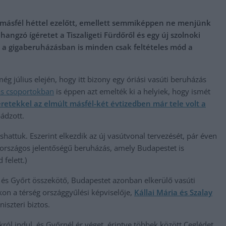
jó másfél héttel ezelőtt, emellett semmiképpen ne menjünk
l hangzó ígéretet a Tiszaligeti Fürdőről és egy új szolnoki
n a gigaberuházásban is minden csak feltételes mód a
ég július elején, hogy itt bizony egy óriási vasúti beruházás
ás csoportokban
is éppen azt emelték ki a helyiek, hogy ismét
éretekkel az elmúlt másfél-két évtizedben már tele volt a
ádzott.
shattuk. Eszerint elkezdik az új vasútvonal tervezését, pár éven
ű országos jelentőségű beruházás, amely Budapestet is
felett.)
t és Győrt összekötő, Budapestet azonban elkerülő vasúti
kon a térség országgyűlési képviselője,
Kállai Mária és Szalay
niszteri biztos.
ól indul, és Győrnél ér véget, érintve többek között Ceglédet,