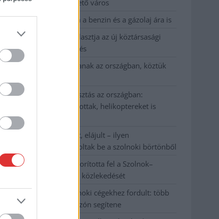
Szolnok mennyire élhető város
Pénteken újra csökken a benzin és a gázolaj ára is
Napokon belül megválasztja az új köztársasági
elnököt az Országgyűlés
Kiterjedt tüzek pusztítanak az országban, köztük
Karcagon
Harmadfokú hőségriasztás az országban:
Szolnokon klímát javítottak, helikoptereket is
bevetettek a tüzeknél
A zárkában rosszul lett, elájult – ilyen
körülményekről számoltak be a szolnoki börtönből
Váratlan fennakadás borította fel a Szolnok–
Kecskemét vasútvonal közlekedését
A polgármester a szolnoki cégekhez fordult: több
száz elbocsátott dolgozón segítene