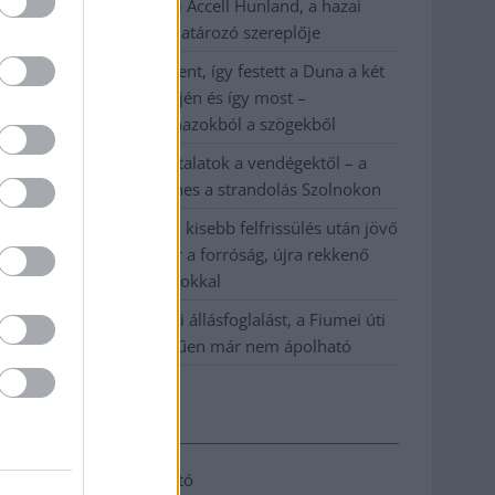
Csődbe ment a tószegi Accell Hunland, a hazai
kerékpárgyártás meghatározó szereplője
Egyszer fent, egyszer lent, így festett a Duna a két
évvel ezelőtti árvíz idején és így most –
fotógyűjtemény ugyanazokból a szögekből
Ilyenek eddig a tapasztalatok a vendégektől – a
hőhullám miatt ingyenes a strandolás Szolnokon
Nem biztató: a hétvégi kisebb felfrissülés után jövő
héten megint visszatér a forróság, újra rekkenő
hőség jön, akár 38 fokokkal
Közzétették a szakértői állásfoglalást, a Fiumei úti
fák többsége szakszerűen már nem ápolható
Elérhetőség
Adatkezelési tájékoztató