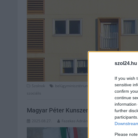
szol24.hu
If you wish 
sensitive in
,
,
,
Szolnok
belügyminisztérium
bérlakás
gyermekotthon
confirm you
szociális
continue se
information 
Magyar Péter Kunszentmártonban tisztáz
further disc
participants
2025.08.27.
Fazekas Adrián
Downstream 
Please note