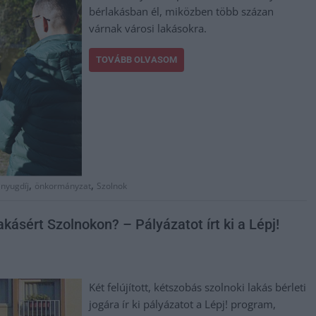
bérlakásban él, miközben több százan
várnak városi lakásokra.
TOVÁBB OLVASOM
,
,
,
nyugdíj
önkormányzat
Szolnok
 lakásért Szolnokon? – Pályázatot írt ki a Lépj!
Két felújított, kétszobás szolnoki lakás bérleti
jogára ír ki pályázatot a Lépj! program,