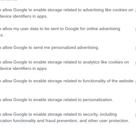
nyilvános vécének, illetve kocsmának
o allow Google to enable storage related to advertising like cookies on
tekintik a háztömb bizonyos helyiségeit. Ez
evice identifiers in apps.
pedig természetesen a biztonságérzetet is
nagymértékben csökkenti, ha ilyen simán
o allow my user data to be sent to Google for online advertising
bejutnak olyan emberek, akiknek ott semmi
s.
keresnivalójuk.
to allow Google to send me personalized advertising.
TOVÁBB OLVASOM
o allow Google to enable storage related to analytics like cookies on
evice identifiers in apps.
o allow Google to enable storage related to functionality of the website
,
,
,
,
,
,
yilvános vécé
probléma
sarló utca
szollak
társasház
vendégek
zárható
o allow Google to enable storage related to personalization.
tcára Kunszentmártonban
o allow Google to enable storage related to security, including
cation functionality and fraud prevention, and other user protection.
Kiss Petra és családja szeptember 30-ig
kapott határidőt arra, hogy elköltözzenek a