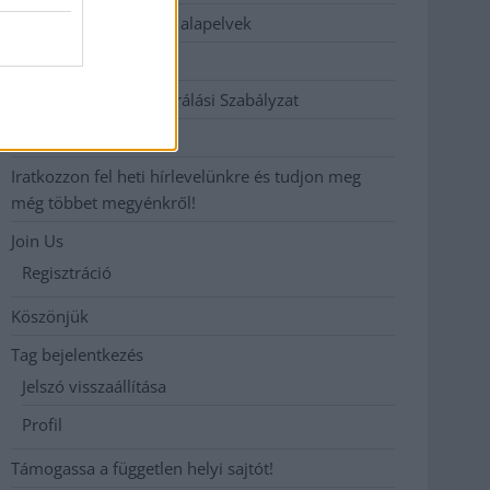
Etikai és függetlenségi alapelvek
Hirdetési árak
Hozzászólási és Moderálási Szabályzat
Impresszum
Iratkozzon fel heti hírlevelünkre és tudjon meg
még többet megyénkről!
Join Us
Regisztráció
Köszönjük
Tag bejelentkezés
Jelszó visszaállítása
Profil
Támogassa a független helyi sajtót!