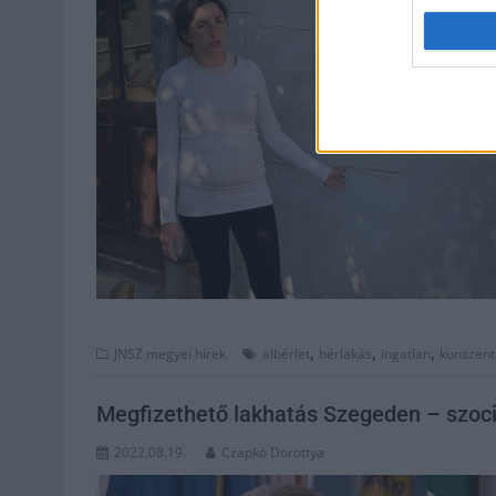
,
,
,
JNSZ megyei hírek
albérlet
bérlakás
ingatlan
kunszen
Megfizethető lakhatás Szegeden – szoci
2022.08.19.
Czapkó Dorottya