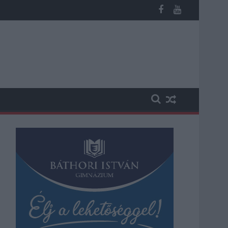
b otthoni kútból fogy ki a víz