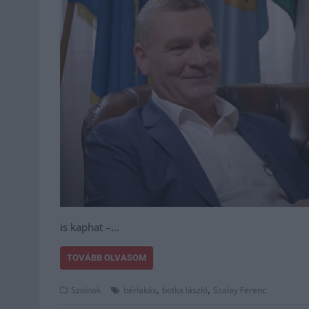
is kaphat –…
TOVÁBB OLVASOM
,
,
Szolnok
bérlakás
botka lászló
Szalay Ferenc