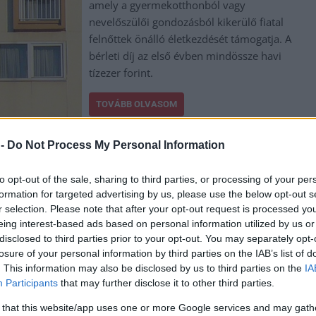
amely a gyermekotthonból vagy
nevelőszülői gondozásból kikerülő fiatal
felnőttek önálló életkezdését támogatja. A
bérleti díj az első évben mindössze havi
tízezer forint.
TOVÁBB OLVASOM
 -
Do Not Process My Personal Information
to opt-out of the sale, sharing to third parties, or processing of your per
formation for targeted advertising by us, please use the below opt-out s
,
,
,
,
,
lakhatás
lépj! program
MR Közösségi Lakásalap
nevelőszülő
pályázat
r selection. Please note that after your opt-out request is processed y
eing interest-based ads based on personal information utilized by us or
disclosed to third parties prior to your opt-out. You may separately opt-
ta, hogy nem tervezik az szja növelését
losure of your personal information by third parties on the IAB’s list of
. This information may also be disclosed by us to third parties on the
IA
Participants
that may further disclose it to other third parties.
Ellenben több tízezer bérlakás építésébe
 that this website/app uses one or more Google services and may gath