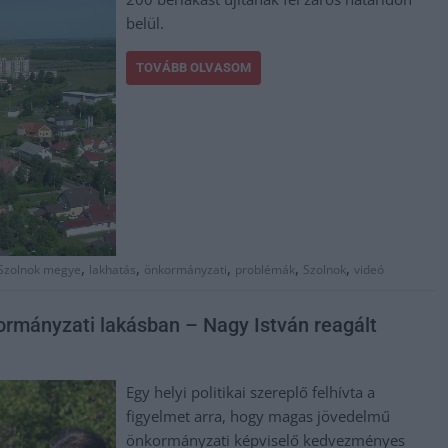
belül.
TOVÁBB OLVASOM
,
,
,
,
,
Szolnok megye
lakhatás
önkormányzati
problémák
Szolnok
videó
rmányzati lakásban – Nagy István reagált
Egy helyi politikai szereplő felhívta a
figyelmet arra, hogy magas jövedelmű
önkormányzati képviselő kedvezményes