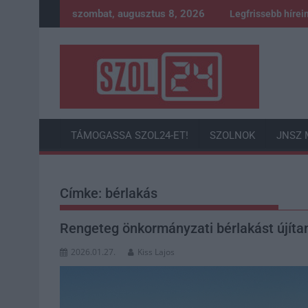
Skip
szombat, augusztus 8, 2026
Legfrissebb hírei
to
content
TÁMOGASSA SZOL24-ET!
SZOLNOK
JNSZ 
Címke:
bérlakás
Rengeteg önkormányzati bérlakást újítan
2026.01.27.
Kiss Lajos