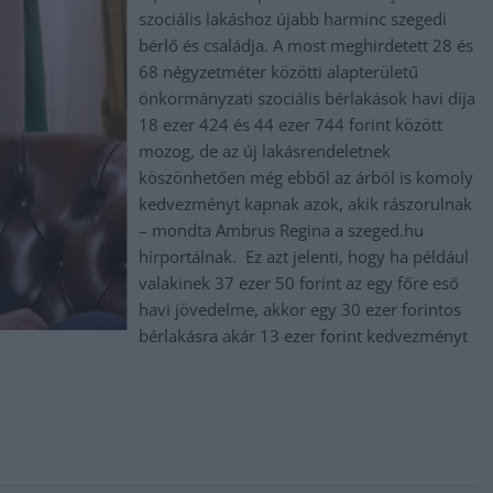
szociális lakáshoz újabb harminc szegedi
bérlő és családja. A most meghirdetett 28 és
68 négyzetméter közötti alapterületű
önkormányzati szociális bérlakások havi díja
18 ezer 424 és 44 ezer 744 forint között
mozog, de az új lakásrendeletnek
köszönhetően még ebből az árból is komoly
kedvezményt kapnak azok, akik rászorulnak
– mondta Ambrus Regina a szeged.hu
hírportálnak. Ez azt jelenti, hogy ha például
valakinek 37 ezer 50 forint az egy főre eső
havi jövedelme, akkor egy 30 ezer forintos
bérlakásra akár 13 ezer forint kedvezményt