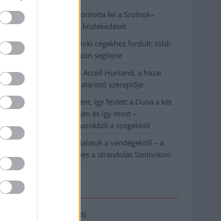
Váratlan fennakadás borította fel a Szolnok–
Kecskemét vasútvonal közlekedését
A polgármester a szolnoki cégekhez fordult: több
száz elbocsátott dolgozón segítene
Csődbe ment a tószegi Accell Hunland, a hazai
kerékpárgyártás meghatározó szereplője
Egyszer fent, egyszer lent, így festett a Duna a két
évvel ezelőtti árvíz idején és így most –
fotógyűjtemény ugyanazokból a szögekből
Ilyenek eddig a tapasztalatok a vendégektől – a
hőhullám miatt ingyenes a strandolás Szolnokon
Elérhetőség
Adatkezelési tájékoztató