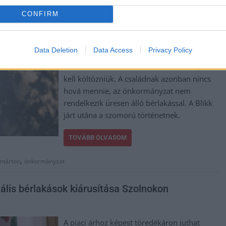
kunszentmártoni önkormányzat
CONFIRM
tulajdonában levő ingatlanból, miután a
Városgondnokság egyik embere egy
szolnoki mérnökkel kijött hozzájuk és
Data Deletion
Data Access
Privacy Policy
megállapította, hogy a szomszéd falának
növekvő rései miatt nem maradhatnak, el
kell költözniük. A családnak azonban nincs
hová mennie, az önkormányzat nem
rendelkezik üresen álló bérlakással. A Blikk
járt utána a szomorú történetnek.
TOVÁBB OLVASOM
,
tmárton
önkormányzat
ális bérlakások kiárusítása Szolnokon
A piaci árhoz képest töredékáron juthat