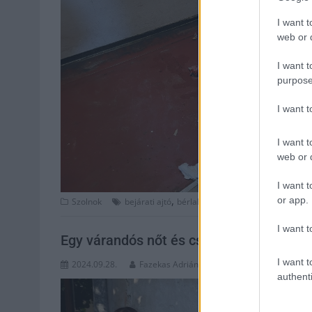
I want t
web or d
I want t
purpose
I want 
I want t
web or d
I want t
,
,
,
,
,
or app.
Szolnok
bejárati ajtó
bérlakás
bérlők
kocsma
lakók
n
I want t
Egy várandós nőt és családját tennék u
I want t
2024.09.28.
Fazekas Adrián
authenti