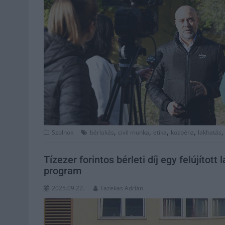
,
,
,
,
Szolnok
bérlakás
civil munka
etika
közpénz
lakhatás
Tízezer forintos bérleti díj egy felújított
program
2025.09.22.
Fazekas Adrián