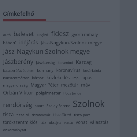
Címkefelhő
fidesz
baleset
györfi mihály
cegléd
autó
időjárás
Jász-Nagykun-Szolnok megye
háború
Jász-Nagykun Szolnok megye
Jászberény
Karcag
Jászkunság
karambol
koronavírus
kormány
katasztrófavédelem
kosárlabda
közlekedés
lopás
kórház
kunszentmárton
lmp
Magyar Péter
máv
mezőtúr
magyarország
Orbán Viktor
polgármester
Pócs János
Szolnok
rendőrség
sport
Szalay Ferenc
tisza
tiszafüred
tisza part
tisza-tó
tiszaföldvár
törökszentmiklós
vonat
választás
tűz
vasút
ukrajna
önkormányzat