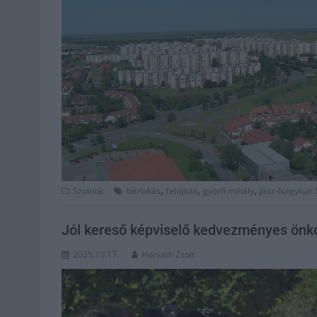
,
,
,
Szolnok
bérlakás
felújítás
györfi mihály
Jász-Nagykun 
Jól kereső képviselő kedvezményes önko
2025.10.17.
Horváth Zsolt