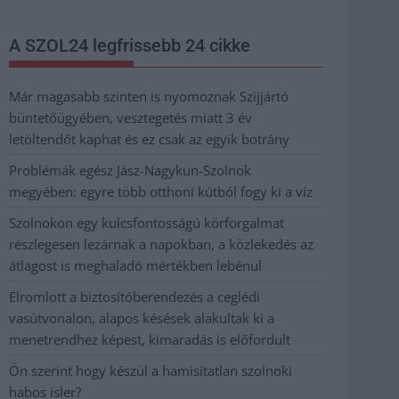
A SZOL24 legfrissebb 24 cikke
Már magasabb szinten is nyomoznak Szijjártó
büntetőügyében, vesztegetés miatt 3 év
letöltendőt kaphat és ez csak az egyik botrány
Problémák egész Jász-Nagykun-Szolnok
megyében: egyre több otthoni kútból fogy ki a víz
Szolnokon egy kulcsfontosságú körforgalmat
részlegesen lezárnak a napokban, a közlekedés az
átlagost is meghaladó mértékben lebénul
Elromlott a biztosítóberendezés a ceglédi
vasútvonalon, alapos késések alakultak ki a
menetrendhez képest, kimaradás is előfordult
Ön szerint hogy készül a hamisítatlan szolnoki
habos isler?