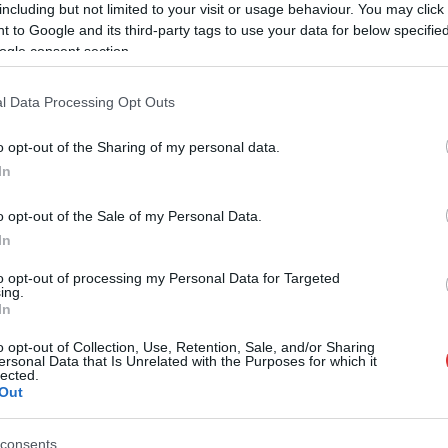
kezdenének bele, ha kormányra kerül a
including but not limited to your visit or usage behaviour. You may click 
Tisza Párt – jelentette be Magyar Péter az
 to Google and its third-party tags to use your data for below specifi
országjárásának egyik Szolnok megyei
ogle consent section.
állomásán, Kunszentmártonban. A pártelnök
szerint a fiatalok egyik legnagyobb
l Data Processing Opt Outs
problémája a lakhatási válság, ezért
indítanák el a „Működő Magyarország”
o opt-out of the Sharing of my personal data.
programot, amelybe az önkormányzatokat
In
is bevonnák.
o opt-out of the Sale of my Personal Data.
TOVÁBB OLVASOM
In
to opt-out of processing my Personal Data for Targeted
ing.
,
,
,
,
on
lakásépítés
lakhatás
Magyar Péter
szja
In
o opt-out of Collection, Use, Retention, Sale, and/or Sharing
ersonal Data that Is Unrelated with the Purposes for which it
lected.
Out
Ahol nem zárható a főbejárat lent, ott
rendszeresen bejárnak teljesen idegenek és
consents