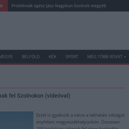
Problémák egész Jász-Nagykun-Szolnok megyében: egyre töb
nk
MEGYE
BELFÖLD
KÉK
SPORT
MÉG TÖBB ROVAT
ak fel Szolnokon (videóval)
Ezzel is igyekszik a város a lakhatási válságot
enyhíteni megyeszékhelyünkön. Összesen
200 bérlakást újítanak fel záros határidőn