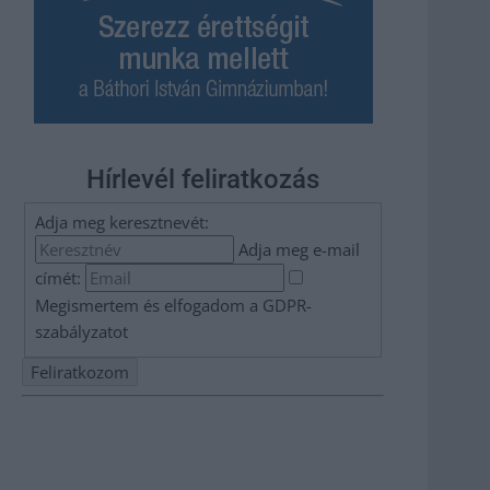
Hírlevél feliratkozás
Adja meg keresztnevét:
Adja meg e-mail
címét:
Megismertem és elfogadom a
GDPR-
szabályzat
ot
Nem szeretne lemaradni semmiről? Csak egy kattintás, és
hírlevelünk a legfrissebb információkkal és exkluzív
tartalmakkal hétről hétre postaládájába érkezik!