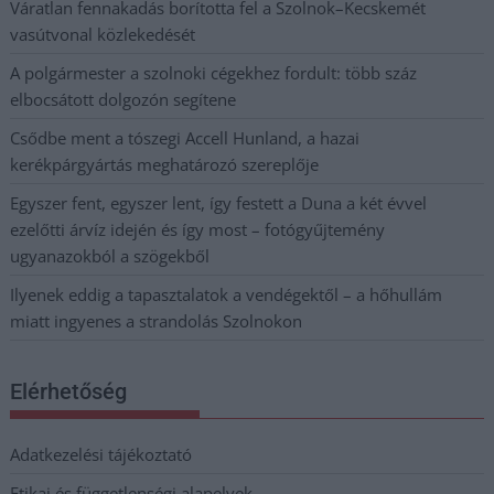
Váratlan fennakadás borította fel a Szolnok–Kecskemét
vasútvonal közlekedését
A polgármester a szolnoki cégekhez fordult: több száz
elbocsátott dolgozón segítene
Csődbe ment a tószegi Accell Hunland, a hazai
kerékpárgyártás meghatározó szereplője
Egyszer fent, egyszer lent, így festett a Duna a két évvel
ezelőtti árvíz idején és így most – fotógyűjtemény
ugyanazokból a szögekből
Ilyenek eddig a tapasztalatok a vendégektől – a hőhullám
miatt ingyenes a strandolás Szolnokon
Elérhetőség
Adatkezelési tájékoztató
Etikai és függetlenségi alapelvek