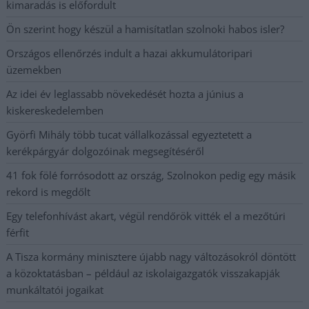
kimaradás is előfordult
Ön szerint hogy készül a hamisítatlan szolnoki habos isler?
Országos ellenőrzés indult a hazai akkumulátoripari
üzemekben
Az idei év leglassabb növekedését hozta a június a
kiskereskedelemben
Györfi Mihály több tucat vállalkozással egyeztetett a
kerékpárgyár dolgozóinak megsegítéséről
41 fok fölé forrósodott az ország, Szolnokon pedig egy másik
rekord is megdőlt
Egy telefonhívást akart, végül rendőrök vitték el a mezőtúri
férfit
A Tisza kormány minisztere újabb nagy változásokról döntött
a közoktatásban – például az iskolaigazgatók visszakapják
munkáltatói jogaikat