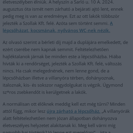
életveszélyben élniük. A helyszín a Sarló u. 10 A. 2024.
augusztus óta ismét nem zárható a bejárati ajtó lent, ennek
pedig meg is van az eredménye. Ezt az ott lakók többször
jelezték a Szollak Kft. felé. Azóta sem történt semmi.
A
lépcsőházat, kocsmának, nyilvános WC-nek nézik.
Az olvasó szerint a bérleti díj majd a duplájára emelkedett, de
ezért cserébe nem kapnak semmit. Feltételezhetően
hajléktalanok járnak be minden este a lépcsőházba. Hiába
hívták ki a rendőrséget, jelezték a Szollak Kft. felé, változás
nincs. Ha csak melegednének, nem lenne gond, de a
lépcsőházban illetve a villanyóra térben, dohányoznak,
italoznak, kis- és sokszor nagydolgukat is végzik. Úgymond
sz*ros zsebkendőt is kerülgetnek a lakók.
A normálisan ott élőknek meddig kell ezt még tűrni? Minden
attól függ, mikor lesz
újra zárható a lépcsőház.
„A villanyórák
alatt feltételezhetően nem józan állapotban dohányozva
életveszélyes helyzetet alakítanak ki. Meg kell várni míg
nagyobb baj történik? Jó lenne ezt megelőzni” – írta a