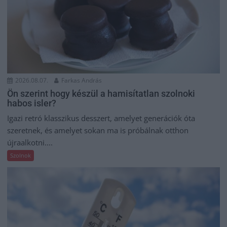
2026.08.07.
Farkas András
Ön szerint hogy készül a hamisítatlan szolnoki
habos isler?
Igazi retró klasszikus desszert, amelyet generációk óta
szeretnek, és amelyet sokan ma is próbálnak otthon
újraalkotni....
Szolnok