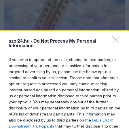
szol24.hu -
Do Not Process My Personal
Information
2026.08.07.
Horváth Zsolt
41 fok fölé forrósodott az ország, Szolnokon pedig
If you wish to opt-out of the sale, sharing to third parties, or
egy másik rekord is megdőlt
processing of your personal or sensitive information for
Nem mindennapi adatokat rögzítettek a meteorológiai
targeted advertising by us, please use the below opt-out
section to confirm your selection. Please note that after your
állomások csütörtökön: több településen is olyan értékek
opt-out request is processed you may continue seeing
születtek, amelyek átírták...
interest-based ads based on personal information utilized by
Szolnok
us or personal information disclosed to third parties prior to
your opt-out. You may separately opt-out of the further
disclosure of your personal information by third parties on the
IAB’s list of downstream participants. This information may
also be disclosed by us to third parties on the
IAB’s List of
Downstream Participants
that may further disclose it to other