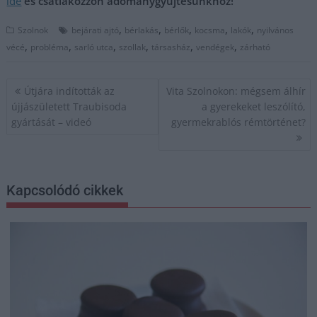
ide
és csatlakozzon adománygyűjtésünkhöz!
,
,
,
,
,
Szolnok
bejárati ajtó
bérlakás
bérlők
kocsma
lakók
nyilvános
,
,
,
,
,
,
vécé
probléma
sarló utca
szollak
társasház
vendégek
zárható
Bejegyzés
Útjára indították az
Vita Szolnokon: mégsem álhír
navigáció
újjászületett Traubisoda
a gyerekeket leszólító,
gyártását – videó
gyermekrablós rémtörténet?
Kapcsolódó cikkek