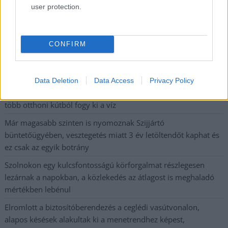
Nem szeretne lemaradni semmiről? Csak egy kattintás, és hírlevelünk a
user protection.
legfrissebb információkkal és exkluzív tartalmakkal hétről hétre
postaládájába érkezik!
CONFIRM
A SZOL24 legfrissebb 24 cikke
Data Deletion
Data Access
Privacy Policy
Problémák egész Jász-Nagykun-Szolnok megyében: egyre
több otthoni kútból fogy ki a víz
Már magasabb szinten is nyomoznak Szijjártó
büntetőügyében, vesztegetés miatt 3 év letöltendőt kaphat és
ez csak az egyik botrány
Szolnokon egy kulcsfontosságú körforgalmat részlegesen
lezárnak a napokban, a közlekedés az átlagost is meghaladó
mértékben lebénul
Elromlott a biztosítóberendezés a ceglédi vasútvonalon,
alapos késések alakultak ki a menetrendhez képest,