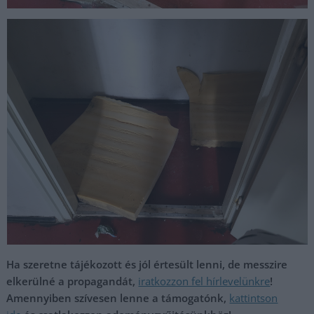
Ha szeretne tájékozott és jól értesült lenni, de messzire
elkerülné a propagandát,
iratkozzon fel hírlevelünkre
!
Amennyiben szívesen lenne a támogatónk,
kattintson