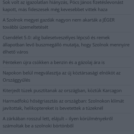
Sok volt az igazolatlan hiányzás, Pócs János fizetéslevonást
kapott, más fideszesek még kevesebbet vittek haza
A Szolnok megyei gazdák nagyon nem akarták a JÉGER
további üzemeltetését
Csendélet 5.0: alig balesetveszélyes lépcső és remek
állapotban levő buszmegálló mutatja, hogy Szolnok mennyire
élhető város
Pénteken újra csökken a benzin és a gázolaj ára is
Napokon belül megválasztja az új köztársasági elnököt az
Országgyűlés
Kiterjedt tüzek pusztítanak az országban, köztük Karcagon
Harmadfokú hőségriasztás az országban: Szolnokon klímát
javítottak, helikoptereket is bevetettek a tüzeknél
A zárkában rosszul lett, elájult – ilyen körülményekről
számoltak be a szolnoki börtönből