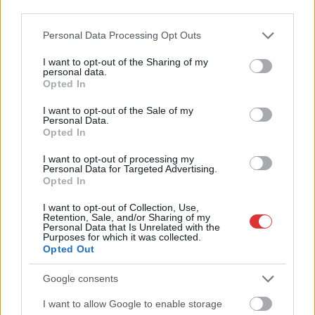
third parties.
Please note that this website/app uses one or more Google
Personal Data Processing Opt Outs
services and may gather and store information including but
not limited to your visit or usage behaviour. You may click to
I want to opt-out of the Sharing of my
personal data.
grant or deny consent to Google and its third-party tags to
Opted In
use your data for below specified purposes in below Google
consent section.
I want to opt-out of the Sale of my
Personal Data.
Opted In
2026.08.06.
Kiss Lajos
Csendélet 5.0: alig balesetveszélyes lépcső és
I want to opt-out of processing my
remek állapotban levő buszmegálló mutatja, hogy
Personal Data for Targeted Advertising.
Szolnok mennyire élhető város
Opted In
Ha csak ezeket a képeket látnánk, azt gondolnánk, hogy az
I want to opt-out of Collection, Use,
egyik leglepusztultabb balkáni vidéken járunk, de...
Retention, Sale, and/or Sharing of my
Personal Data that Is Unrelated with the
Szolnok
Purposes for which it was collected.
Opted Out
Google consents
I want to allow Google to enable storage