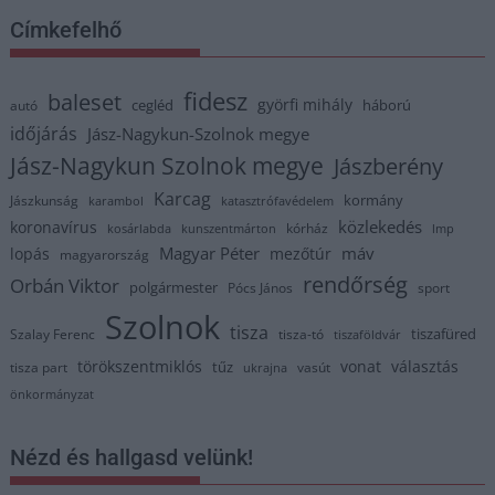
Címkefelhő
fidesz
baleset
györfi mihály
cegléd
háború
autó
időjárás
Jász-Nagykun-Szolnok megye
Jász-Nagykun Szolnok megye
Jászberény
Karcag
kormány
Jászkunság
karambol
katasztrófavédelem
közlekedés
koronavírus
kórház
kosárlabda
kunszentmárton
lmp
Magyar Péter
máv
lopás
mezőtúr
magyarország
rendőrség
Orbán Viktor
polgármester
Pócs János
sport
Szolnok
tisza
tiszafüred
Szalay Ferenc
tisza-tó
tiszaföldvár
törökszentmiklós
vonat
választás
tűz
tisza part
vasút
ukrajna
önkormányzat
Nézd és hallgasd velünk!