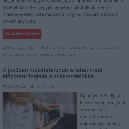
elégedettek a magyar egészségügy állapotával, mondjanak le
a VIP-ellátásról és vegyék igénybe a lakóhelyük szerinti
intézményeket. Tette mindezt a nagy port kavart mezőtúri
orvoshiány után.
TOVÁBB OLVASOM
,
,
,
,
JNSZ megyei hírek
dk
komáromi zoltán
kórház
mezőtúr
pintér
,
,
,
sándor
rétvári bence
szülészet
takács péter
A jövőben mobiltelefonon is lehet majd
időpontot foglalni a szakrendelőkbe
2023.06.23.
Tóth András
Újabb jelentős digitális
fejlesztés fogja segíteni
a betegeket, a
minisztérium már
dolgozik a járóbeteg-