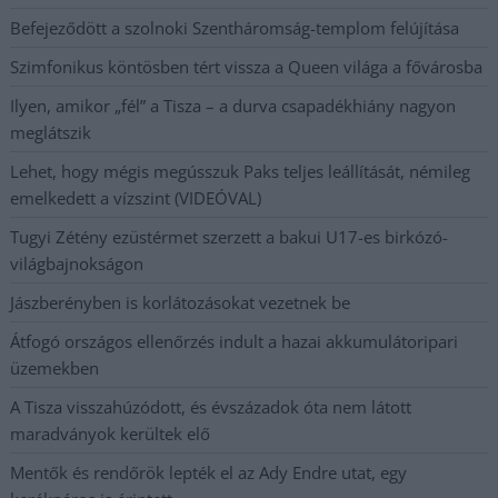
Befejeződött a szolnoki Szentháromság-templom felújítása
Szimfonikus köntösben tért vissza a Queen világa a fővárosba
Ilyen, amikor „fél” a Tisza – a durva csapadékhiány nagyon
meglátszik
Lehet, hogy mégis megússzuk Paks teljes leállítását, némileg
emelkedett a vízszint (VIDEÓVAL)
Tugyi Zétény ezüstérmet szerzett a bakui U17-es birkózó-
világbajnokságon
Jászberényben is korlátozásokat vezetnek be
Átfogó országos ellenőrzés indult a hazai akkumulátoripari
üzemekben
A Tisza visszahúzódott, és évszázadok óta nem látott
maradványok kerültek elő
Mentők és rendőrök lepték el az Ady Endre utat, egy