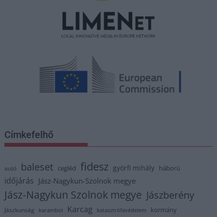
Címkefelhő
fidesz
baleset
györfi mihály
cegléd
háború
autó
időjárás
Jász-Nagykun-Szolnok megye
Jász-Nagykun Szolnok megye
Jászberény
Karcag
kormány
Jászkunság
karambol
katasztrófavédelem