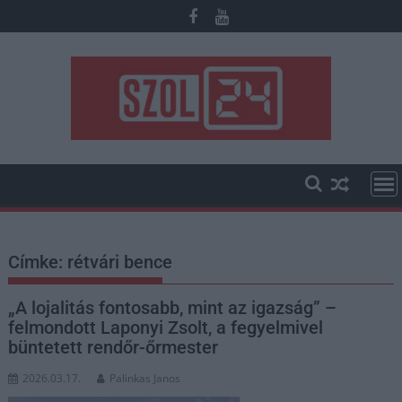
Skip
to
content
Címke:
rétvári bence
„A lojalitás fontosabb, mint az igazság” –
felmondott Laponyi Zsolt, a fegyelmivel
büntetett rendőr-őrmester
2026.03.17.
Palinkas Janos