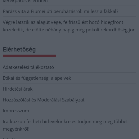
kerékpáros is érintett
Parázs vita a Fiumei úti beruházásról: mi lesz a fákkal?
Végre látszik az alagút vége, felfrissülést hozó hidegfront
közeledik, de előtte néhány napig még pokoli rekordhőség jön
Elérhetőség
Adatkezelési tájékoztató
Etikai és függetlenségi alapelvek
Hirdetési árak
Hozzászólási és Moderálási Szabályzat
Impresszum
Iratkozzon fel heti hírlevelünkre és tudjon meg még többet
megyénkről!