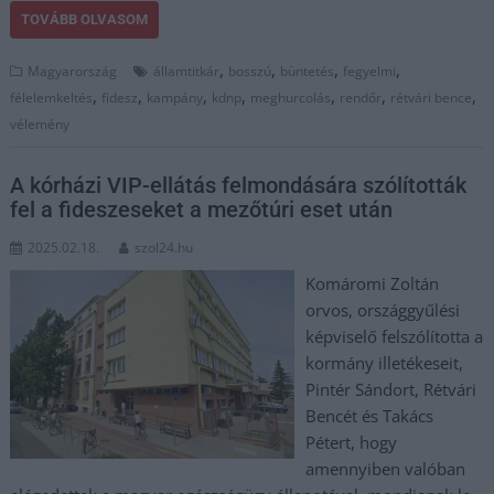
TOVÁBB OLVASOM
,
,
,
,
Magyarország
államtitkár
bosszú
büntetés
fegyelmi
,
,
,
,
,
,
,
félelemkeltés
fidesz
kampány
kdnp
meghurcolás
rendőr
rétvári bence
vélemény
A kórházi VIP-ellátás felmondására szólították
fel a fideszeseket a mezőtúri eset után
2025.02.18.
szol24.hu
Komáromi Zoltán
orvos, országgyűlési
képviselő felszólította a
kormány illetékeseit,
Pintér Sándort, Rétvári
Bencét és Takács
Pétert, hogy
amennyiben valóban