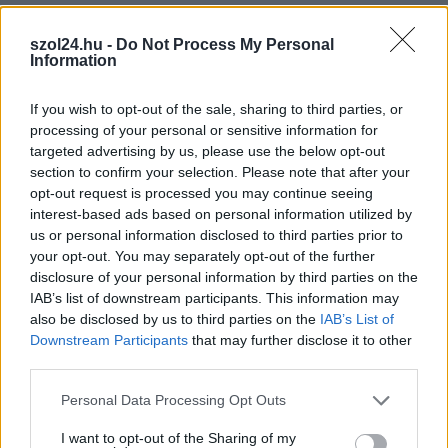
Államtitkár: A pedagógusok már nem tudnak
szol24.hu -
Do Not Process My Personal
Information
anyagilag rosszul járni
2023.02.05.
Nagy László
If you wish to opt-out of the sale, sharing to third parties, or
processing of your personal or sensitive information for
Maximum időt
targeted advertising by us, please use the below opt-out
veszítenek, de pénz
section to confirm your selection. Please note that after your
nem, állítja Rétvári
opt-out request is processed you may continue seeing
Bence. Ha megjön a
interest-based ads based on personal information utilized by
pénz, visszamenőleg is
us or personal information disclosed to third parties prior to
kifizetik a tanároknak
your opt-out. You may separately opt-out of the further
az elmaradt 11
disclosure of your personal information by third parties on the
IAB’s list of downstream participants. This information may
százalékos béremelést
also be disclosed by us to third parties on the
IAB’s List of
– mondta a belügyminisztérium parlamenti államtitkára a
Downstream Participants
that may further disclose it to other
HírTV péntek esti műsorában. Rétvári Bence kijelentette:„A
third parties.
pedagógusok rosszul már nem tudnak anyagilag járni.
Annyival tudnak rosszul járni, hogy a pénzt nem veszítik el, de
Please note that this website/app uses one or more Google
Personal Data Processing Opt Outs
services and may gather and store information including but
időt veszítenek el. Mert lehet, hogy csak márciusban, vagy
not limited to your visit or usage behaviour. You may click to
I want to opt-out of the Sharing of my
ősszel jön meg.” Rétvári a beszélgetés végén arról beszélt,