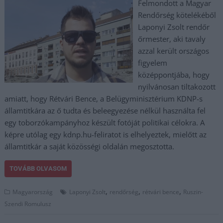
Felmondott a Magyar
Rendőrség kötelékéből
Laponyi Zsolt rendőr
őrmester, aki tavaly
azzal került országos
figyelem
középpontjába, hogy
nyilvánosan tiltakozott
amiatt, hogy Rétvári Bence, a Belügyminisztérium KDNP-s
államtitkára az ő tudta és beleegyezése nélkül használta fel
egy toborzókampányhoz készült fotóját politikai célokra. A
képre utólag egy kdnp.hu-feliratot is elhelyeztek, mielőtt az
államtitkár a saját közösségi oldalán megosztotta.
TOVÁBB OLVASOM
,
,
,
Magyarország
Laponyi Zsolt
rendőrség
rétvári bence
Ruszin-
Szendi Romulusz