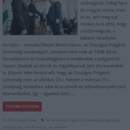
szükségünk: hideg fejre
és magyar szívre, mert
ez az, ami meg tud
minket óvni attól, hogy
a biztonságunk, a
békénk veszélybe
kerüljön – mondta Rétvári Bence Vácon, az Országos Polgárőr
Szövetség ünnepségén, amelyen nem csak az 1848-49-es
forradalomra és szabadságharcra emlékeztek a polgárőrök,
hanem átadták az elmúlt év legjobbjainak járó elismeréseket
is. Először idén fordult elő, hogy az Országos Polgárőr
szövetség nem az október 23-i, hanem a március 15-i
ünnepség keretében adta át az elmúlt év teljesítményéért járó
elismeréseket, így – egyebek közt –…
TOVÁBB OLVASOM
,
,
,
JNSZ megyei hírek
kecse lászló
polgárőr szövetség
polgárőrök
,
,
polgárőrség
rétvári bence
tiszaföldvár