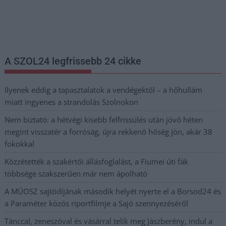
Nem szeretne lemaradni semmiről? Csak egy kattintás, és hírlevelünk a
legfrissebb információkkal és exkluzív tartalmakkal hétről hétre
postaládájába érkezik!
A SZOL24 legfrissebb 24 cikke
Ilyenek eddig a tapasztalatok a vendégektől – a hőhullám
miatt ingyenes a strandolás Szolnokon
Nem biztató: a hétvégi kisebb felfrissülés után jövő héten
megint visszatér a forróság, újra rekkenő hőség jön, akár 38
fokokkal
Közzétették a szakértői állásfoglalást, a Fiumei úti fák
többsége szakszerűen már nem ápolható
A MÚOSZ sajtódíjának második helyét nyerte el a Borsod24 és
a Paraméter közös riportfilmje a Sajó szennyezéséről
Tánccal, zeneszóval és vásárral telik meg Jászberény, indul a