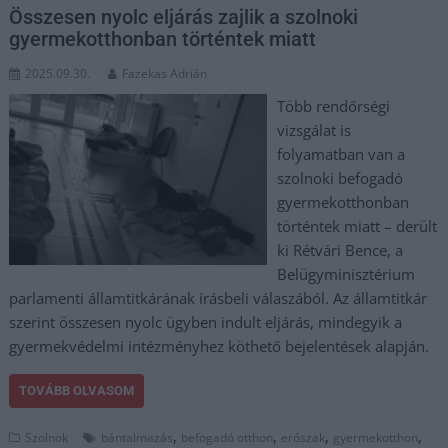
Összesen nyolc eljárás zajlik a szolnoki
gyermekotthonban történtek miatt
2025.09.30.
Fazekas Adrián
Több rendőrségi
vizsgálat is
folyamatban van a
szolnoki befogadó
gyermekotthonban
történtek miatt – derült
ki Rétvári Bence, a
Belügyminisztérium
parlamenti államtitkárának írásbeli válaszából. Az államtitkár
szerint összesen nyolc ügyben indult eljárás, mindegyik a
gyermekvédelmi intézményhez köthető bejelentések alapján.
TOVÁBB OLVASOM
,
,
,
,
Szolnok
bántalmazás
befogadó otthon
erőszak
gyermekotthon