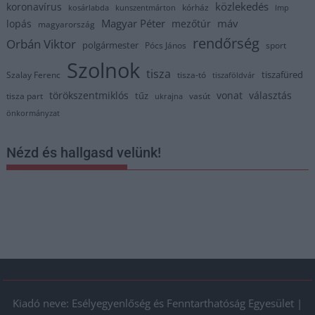
közlekedés
koronavírus
kórház
kosárlabda
kunszentmárton
lmp
Magyar Péter
máv
lopás
mezőtúr
magyarország
rendőrség
Orbán Viktor
polgármester
Pócs János
sport
Szolnok
tisza
tiszafüred
Szalay Ferenc
tisza-tó
tiszaföldvár
törökszentmiklós
vonat
választás
tűz
tisza part
vasút
ukrajna
önkormányzat
Nézd és hallgasd velünk!
Kiadó neve: Esélyegyenlőség és Fenntarthatóság Egyesület |