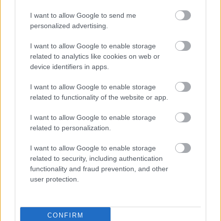
eredményeit, melyeket
I want to allow Google to send me
a nehézségek ellenére
personalized advertising.
sikerült elérni. Nem is idéznénk, ha nem tűnt volna fel benne
egy szórakoztató részlet. A belügyminiszter helyettesét
I want to allow Google to enable storage
related to analytics like cookies on web or
egyebek mellett a rendvédelemben, az egészségügyben, az
device identifiers in apps.
oktatásban és a szociális szférában dolgozók fizetéséről
kérdezték. Orvosok Pedagógusok Szociális szféra
I want to allow Google to enable storage
Rendvédelem Forrás: 444.hu
related to functionality of the website or app.
TOVÁBB OLVASOM
I want to allow Google to enable storage
related to personalization.
,
,
,
,
Magyarország
béremelés
egészségügy
oktatás
rétvári bence
I want to allow Google to enable storage
szankciók
related to security, including authentication
functionality and fraud prevention, and other
user protection.
CONFIRM