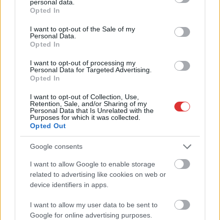
personal data.
grant or deny consent to Google and its third-party tags to
hogy „az egész a gyerekek körül forog. Hogy a gyerekeknek
Opted In
use your data for below specified purposes in below Google
minél jobban megfizetett, minél jobban megbecsült és…
consent section.
I want to opt-out of the Sale of my
Personal Data.
Opted In
TOVÁBB OLVASOM
I want to opt-out of processing my
,
Magyarország
rétvári bence
tanárok
Personal Data for Targeted Advertising.
Opted In
Rétvári: A rendvédelmi dolgozók béremelésére
I want to opt-out of Collection, Use,
szükség volt, a tanárok, orvosok és a szociális
Retention, Sale, and/or Sharing of my
Personal Data that Is Unrelated with the
szféra fizetésemelését a szankciók, a baloldal
Purposes for which it was collected.
és az energiaválság akadályozta
Opted Out
2022.12.30.
Hanyecz Máté
Google consents
Évértékelő
I want to allow Google to enable storage
interjút adott a Magyar
related to advertising like cookies on web or
Nemzetnek Rétvári
device identifiers in apps.
Bence, és a tőle
I want to allow my user data to be sent to
várható vehemenciával
Google for online advertising purposes.
dicséri a kormány