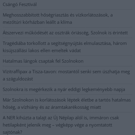
Csángó Fesztivál
Meghosszabbított hőségriasztás és vízkorlátozások, a
mezőtúri kórházban leállt a klíma
Átszervezi működését az osztrák óriáscég, Szolnok is érintett
Tragédiába torkollott a segítségnyújtás elmulasztása, három
kisújszállási lakos ellen emeltek vádat
Hatalmas lángok csaptak fel Szolnokon
Vízitraffipax a Tisza-tavon: mostantól senki sem úszhatja meg
a száguldozást
Szolnokra is megérkezik a nyár eddigi legkeményebb napja
Már Szolnokon is korlátozások léptek életbe a tartós hatalmas
hőség, a vízhiány és az áramtakarékosság miatt
A NER kihúzta a talajt az Új Néplap alól is, immáron csak
hetilapként jelenik meg – végképp vége a nyomtatott
sajtónak?