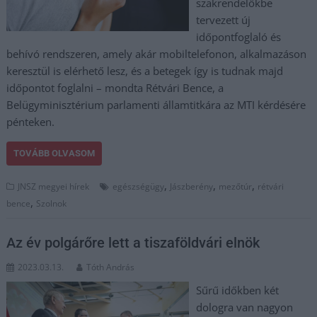
szakrendelőkbe
tervezett új
időpontfoglaló és
behívó rendszeren, amely akár mobiltelefonon, alkalmazáson
keresztül is elérhető lesz, és a betegek így is tudnak majd
időpontot foglalni – mondta Rétvári Bence, a
Belügyminisztérium parlamenti államtitkára az MTI kérdésére
pénteken.
TOVÁBB OLVASOM
,
,
,
JNSZ megyei hírek
egészségügy
Jászberény
mezőtúr
rétvári
,
bence
Szolnok
Az év polgárőre lett a tiszaföldvári elnök
2023.03.13.
Tóth András
Sűrű időkben két
dologra van nagyon