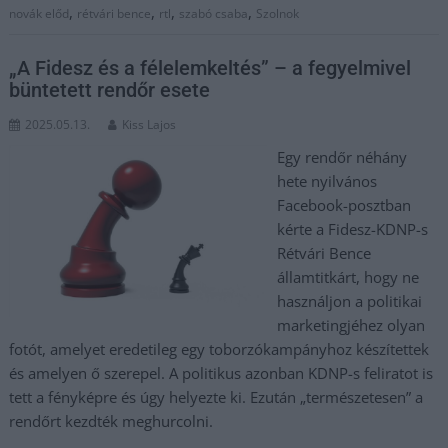
,
,
,
,
novák előd
rétvári bence
rtl
szabó csaba
Szolnok
„A Fidesz és a félelemkeltés” – a fegyelmivel
büntetett rendőr esete
2025.05.13.
Kiss Lajos
Egy rendőr néhány
hete nyilvános
Facebook-posztban
kérte a Fidesz-KDNP-s
Rétvári Bence
államtitkárt, hogy ne
használjon a politikai
marketingjéhez olyan
fotót, amelyet eredetileg egy toborzókampányhoz készítettek
és amelyen ő szerepel. A politikus azonban KDNP-s feliratot is
tett a fényképre és úgy helyezte ki. Ezután „természetesen” a
rendőrt kezdték meghurcolni.