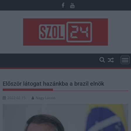
Skip
to
content
Először látogat hazánkba a brazil elnök
2022.02.15.
Nagy László