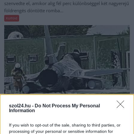
szenvedte el, amikor alig fél perc különbséggel két nagyerejű
földrengés döntötte romba...
Külföld
szol24.hu -
Do Not Process My Personal
Information
2026.04.22.
Kiss Lajos
Döbbenet: azért ütközött össze két vadászrepülő,
If you wish to opt-out of the sale, sharing to third parties, or
mert a pilóták mobillal fotóztak és videóztak
processing of your personal or sensitive information for