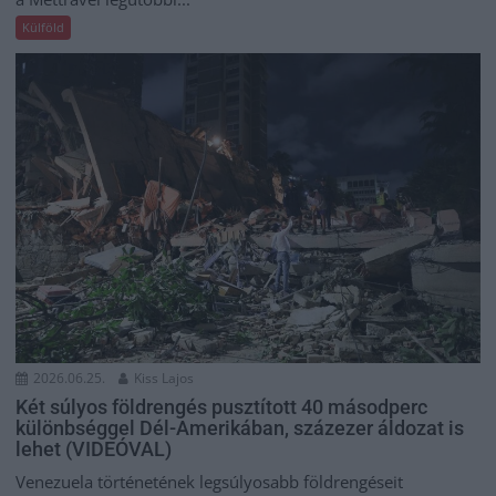
Külföld
2026.06.25.
Kiss Lajos
Két súlyos földrengés pusztított 40 másodperc
különbséggel Dél-Amerikában, százezer áldozat is
lehet (VIDEÓVAL)
Venezuela történetének legsúlyosabb földrengéseit