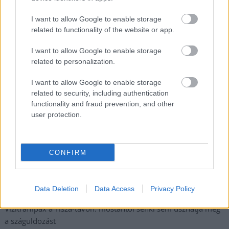
fokokkal
I want to allow Google to enable storage
Közzétették a szakértői állásfoglalást, a Fiumei úti fák
related to functionality of the website or app.
többsége szakszerűen már nem ápolható
I want to allow Google to enable storage
A MÚOSZ sajtódíjának második helyét nyerte el a Borsod24 és
related to personalization.
a Paraméter közös riportfilmje a Sajó szennyezéséről
Tánccal, zeneszóval és vásárral telik meg Jászberény, indul a
I want to allow Google to enable storage
related to security, including authentication
Csángó Fesztivál
functionality and fraud prevention, and other
Meghosszabbított hőségriasztás és vízkorlátozások, a
user protection.
mezőtúri kórházban leállt a klíma
Átszervezi működését az osztrák óriáscég, Szolnok is érintett
CONFIRM
Tragédiába torkollott a segítségnyújtás elmulasztása, három
kisújszállási lakos ellen emeltek vádat
Data Deletion
Data Access
Privacy Policy
Hatalmas lángok csaptak fel Szolnokon
Vízitraffipax a Tisza-tavon: mostantól senki sem úszhatja meg
a száguldozást