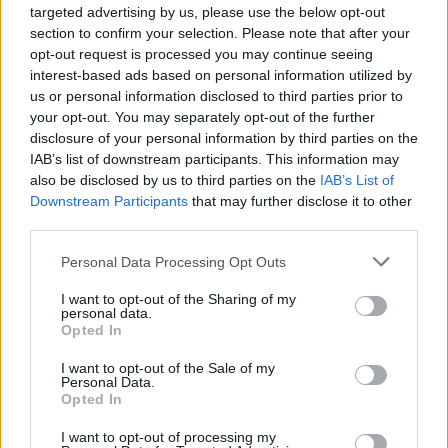
Egyikük előre be is jelentette, hogy a mobilját repülés
targeted advertising by us, please use the below opt-out
közben nyomkodni fogja, hogy minél jobb felvételeket...
section to confirm your selection. Please note that after your
Külföld
opt-out request is processed you may continue seeing
interest-based ads based on personal information utilized by
us or personal information disclosed to third parties prior to
your opt-out. You may separately opt-out of the further
disclosure of your personal information by third parties on the
IAB’s list of downstream participants. This information may
also be disclosed by us to third parties on the
IAB’s List of
Downstream Participants
that may further disclose it to other
third parties.
Please note that this website/app uses one or more Google
Personal Data Processing Opt Outs
services and may gather and store information including but
not limited to your visit or usage behaviour. You may click to
I want to opt-out of the Sharing of my
personal data.
grant or deny consent to Google and its third-party tags to
Opted In
use your data for below specified purposes in below Google
consent section.
I want to opt-out of the Sale of my
Personal Data.
Opted In
I want to opt-out of processing my