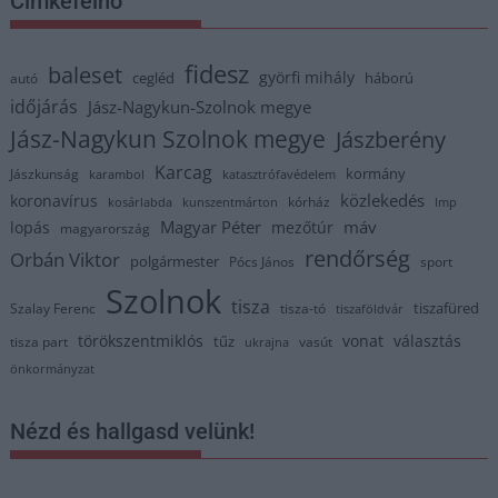
Címkefelhő
fidesz
baleset
györfi mihály
cegléd
háború
autó
időjárás
Jász-Nagykun-Szolnok megye
Jász-Nagykun Szolnok megye
Jászberény
Karcag
kormány
Jászkunság
karambol
katasztrófavédelem
közlekedés
koronavírus
kórház
kosárlabda
kunszentmárton
lmp
Magyar Péter
máv
lopás
mezőtúr
magyarország
rendőrség
Orbán Viktor
polgármester
Pócs János
sport
Szolnok
tisza
tiszafüred
Szalay Ferenc
tisza-tó
tiszaföldvár
törökszentmiklós
vonat
választás
tűz
tisza part
vasút
ukrajna
önkormányzat
Nézd és hallgasd velünk!