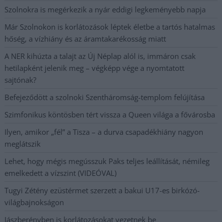
Szolnokra is megérkezik a nyár eddigi legkeményebb napja
Már Szolnokon is korlátozások léptek életbe a tartós hatalmas
hőség, a vízhiány és az áramtakarékosság miatt
A NER kihúzta a talajt az Új Néplap alól is, immáron csak
hetilapként jelenik meg – végképp vége a nyomtatott
sajtónak?
Befejeződött a szolnoki Szentháromság-templom felújítása
Szimfonikus köntösben tért vissza a Queen világa a fővárosba
Ilyen, amikor „fél” a Tisza – a durva csapadékhiány nagyon
meglátszik
Lehet, hogy mégis megússzuk Paks teljes leállítását, némileg
emelkedett a vízszint (VIDEÓVAL)
Tugyi Zétény ezüstérmet szerzett a bakui U17-es birkózó-
világbajnokságon
Jászberényben is korlátozásokat vezetnek be