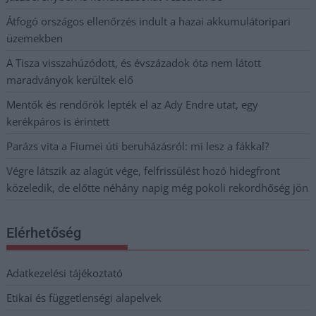
Átfogó országos ellenőrzés indult a hazai akkumulátoripari
üzemekben
A Tisza visszahúzódott, és évszázadok óta nem látott
maradványok kerültek elő
Mentők és rendőrök lepték el az Ady Endre utat, egy
kerékpáros is érintett
Parázs vita a Fiumei úti beruházásról: mi lesz a fákkal?
Végre látszik az alagút vége, felfrissülést hozó hidegfront
közeledik, de előtte néhány napig még pokoli rekordhőség jön
Elérhetőség
Adatkezelési tájékoztató
Etikai és függetlenségi alapelvek