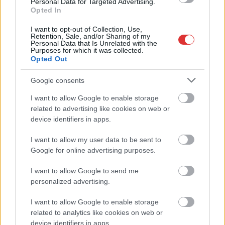
Hírlevél feliratkozás
Personal Data for Targeted Advertising.
Opted In
Adja meg keresztnevét:
Adja
I want to opt-out of Collection, Use,
meg e-mail címét:
Retention, Sale, and/or Sharing of my
Personal Data that Is Unrelated with the
Megismertem és elfogadom a
GDPR-szabályzat
ot
Purposes for which it was collected.
Opted Out
Google consents
Nem szeretne lemaradni semmiről? Csak egy kattintás, és hírlevelünk a
I want to allow Google to enable storage
legfrissebb információkkal és exkluzív tartalmakkal hétről hétre
related to advertising like cookies on web or
postaládájába érkezik!
device identifiers in apps.
I want to allow my user data to be sent to
A SZOL24 legfrissebb 24 cikke
Google for online advertising purposes.
I want to allow Google to send me
Ilyenek eddig a tapasztalatok a vendégektől – a hőhullám
personalized advertising.
miatt ingyenes a strandolás Szolnokon
I want to allow Google to enable storage
Nem biztató: a hétvégi kisebb felfrissülés után jövő héten
related to analytics like cookies on web or
megint visszatér a forróság, újra rekkenő hőség jön, akár 38
device identifiers in apps.