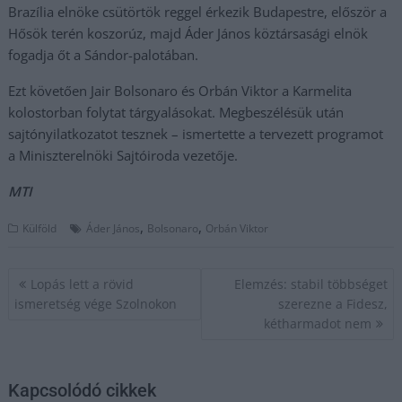
Brazília elnöke csütörtök reggel érkezik Budapestre, először a
Hősök terén koszorúz, majd Áder János köztársasági elnök
fogadja őt a Sándor-palotában.
Ezt követően Jair Bolsonaro és Orbán Viktor a Karmelita
kolostorban folytat tárgyalásokat. Megbeszélésük után
sajtónyilatkozatot tesznek – ismertette a tervezett programot
a Miniszterelnöki Sajtóiroda vezetője.
MTI
,
,
Külföld
Áder János
Bolsonaro
Orbán Viktor
Bejegyzés
Lopás lett a rövid
Elemzés: stabil többséget
navigáció
ismeretség vége Szolnokon
szerezne a Fidesz,
kétharmadot nem
Kapcsolódó cikkek