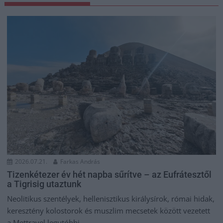
2026.07.21.
Farkas András
Tizenkétezer év hét napba sűrítve – az Eufrátesztől
a Tigrisig utaztunk
Neolitikus szentélyek, hellenisztikus királysírok, római hidak,
keresztény kolostorok és muszlim mecsetek között vezetett
a Mettravel legutóbbi...