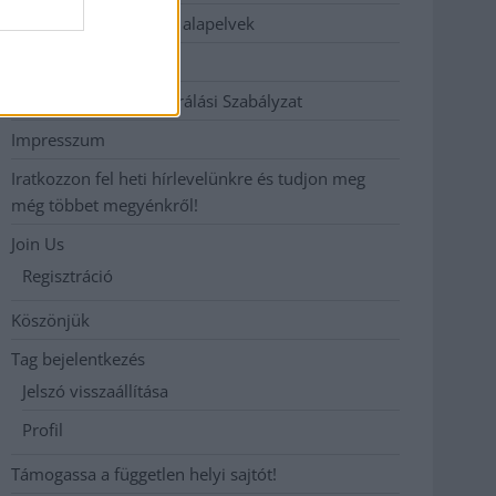
Etikai és függetlenségi alapelvek
Hirdetési árak
Hozzászólási és Moderálási Szabályzat
Impresszum
Iratkozzon fel heti hírlevelünkre és tudjon meg
még többet megyénkről!
Join Us
Regisztráció
Köszönjük
Tag bejelentkezés
Jelszó visszaállítása
Profil
Támogassa a független helyi sajtót!