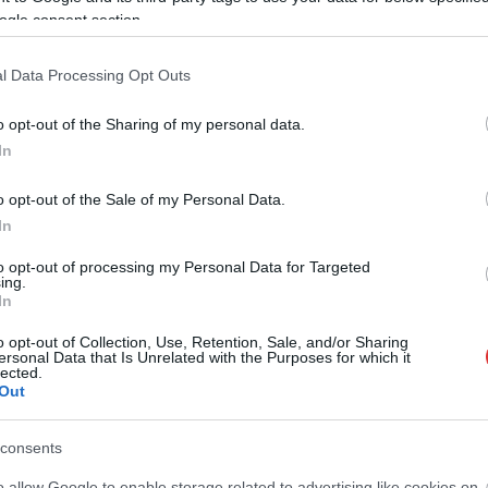
ogle consent section.
l Data Processing Opt Outs
o opt-out of the Sharing of my personal data.
üldöttek tisztelegtek a múlt nagyjai előtt, majd a résztvevők a
In
lékparkba vonultak át, ahol koszorúzással adóztak a
o opt-out of the Sale of my Personal Data.
In
el a munka legnehezebb része most kezdődik, hiszen a jövőben
to opt-out of processing my Personal Data for Targeted
ntact szövetségi kapcsolatok erősítésére és a magyar
ing.
 is nagy figyelmet szeretnének fordítani.
In
ég
o opt-out of Collection, Use, Retention, Sale, and/or Sharing
ersonal Data that Is Unrelated with the Purposes for which it
lected.
messzire elkerülné a propagandát,
iratkozzon fel hírlevelünkre
!
Out
tson ide
és csatlakozzon adománygyűjtésünkhöz!
consents
,
,
,
,
 karate
Shihan Furkó Kálmán
sport
szentes
Szolnok
o allow Google to enable storage related to advertising like cookies on