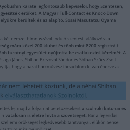
 Kyokushin karate legfontosabb képviselői, hogy Szentesen,
egyesítsék erőiket. A Magyar Full-Contact és Knock-Down
elyükre kerültek és az alapító, Sosai Masutatsu Oyama
 két nemzet himnuszával induló szentesi találkozóra a
tség mára közel 200 klubot és több mint 8200 regisztrált
bb tucatnyi egyesület nyújtotta be csatlakozási kérelmét
. A
Zsuga János, Shihan Brezovai Sándor és Shihan Szűcs Zsolt
nyítja, hogy a hazai harcművész társadalom ki van éhezve az
 már nem lehetett köztünk, de a néhai Shihan
ek
elválaszthatatlanok Szolnoktól
.
ették le, majd a folyamat betetőzéseként
a szolnoki katonai és
hivatalosan is életre hívta a szövetséget
. Bár a legendás
 szellemi örökségét legkedvesebb tanítványai, élükön Sensei
 kitartó munka gyümölcsét.