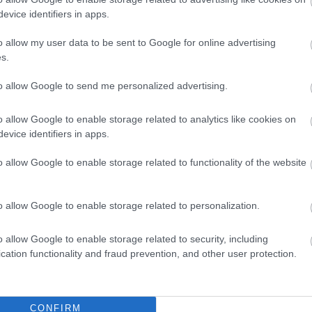
evice identifiers in apps.
zló
Még ezt is? A fideszesek által osztogatott játékmotorokat
háromszoros áron vették Balásy cégeitől
o allow my user data to be sent to Google for online advertising
s.
to allow Google to send me personalized advertising.
o allow Google to enable storage related to analytics like cookies on
evice identifiers in apps.
o allow Google to enable storage related to functionality of the website
o allow Google to enable storage related to personalization.
o allow Google to enable storage related to security, including
Horváth Zsolt
2026.08.05.
Kiss Lajos
cation functionality and fraud prevention, and other user protection.
osszul lett, elájult
Ilyenek eddig a tapasztalatok a
rülményekről
vendégektől – a hőhullám
be a szolnoki
miatt ingyenes a strandolás
Szolnokon
CONFIRM