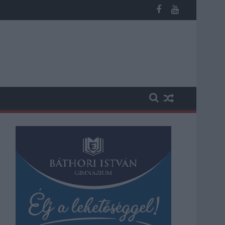
potban levő buszmegálló mutatja, hogy Szolnok mennyire élhető v