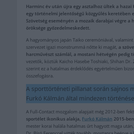
Harminc év után újra egy asztalhoz ültek a hazai
egy történelmi jelentőségű közgyűlés keretében 
Szövetség eseményén a mozaik darabjai végre a h
öröksége győzedelmeskedett.
A hagyományos japán Taiko ceremóniával, valamint a
szervezet igazi monstrummá nőtte ki magát,
a szöve
harcművészt számlál, a mostani hétvégén pedig tö
vezetők, köztük Kaicho Hasebe Toshiaki, Shihan Dr. 
szerint ez a hatalmas érdeklődés egyértelműen bizo
összefogásra.
A sporttörténeti pillanat során sajnos
Furkó Kálmán által mindezen történés
A Full-Contact mozgalom alapjait még 2012-ben fekt
sportélet ikonikus alakja,
Furkó Kálmán
2015-ben 
mester korai halála hatalmas űrt hagyott maga után,
Dr. Bíró Ferenccel vitték tovább, mostanra beérve a