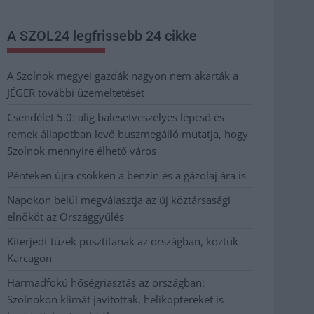
A SZOL24 legfrissebb 24 cikke
A Szolnok megyei gazdák nagyon nem akarták a
JÉGER további üzemeltetését
Csendélet 5.0: alig balesetveszélyes lépcső és
remek állapotban levő buszmegálló mutatja, hogy
Szolnok mennyire élhető város
Pénteken újra csökken a benzin és a gázolaj ára is
Napokon belül megválasztja az új köztársasági
elnököt az Országgyűlés
Kiterjedt tüzek pusztítanak az országban, köztük
Karcagon
Harmadfokú hőségriasztás az országban:
Szolnokon klímát javítottak, helikoptereket is