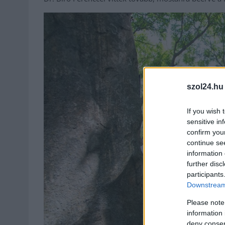
szol24.hu
If you wish 
sensitive in
confirm you
continue se
information 
further disc
participants
Downstream 
Please note
information 
deny consent