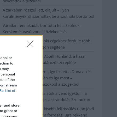
bevetettek a tüzeknél
A zárkában rosszul lett, elájult – ilyen
körülményekről számoltak be a szolnoki börtönből
Váratlan fennakadás borította fel a Szolnok–
Kecskemét vasútvonal közlekedését
A polgármester a szolnoki cégekhez fordult: több
száz elbocsátott dolgozón segítene
Csődbe ment a tószegi Accell Hunland, a hazai
sonal or
kerékpárgyártás meghatározó szereplője
ection to
ou may
Egyszer fent, egyszer lent, így festett a Duna a két
 personal
évvel ezelőtti árvíz idején és így most –
out of the
fotógyűjtemény ugyanazokból a szögekből
 downstream
B’s List of
Ilyenek eddig a tapasztalatok a vendégektől – a
hőhullám miatt ingyenes a strandolás Szolnokon
er and store
Nem biztató: a hétvégi kisebb felfrissülés után jövő
to grant or
héten megint visszatér a forróság, újra rekkenő
ed purposes