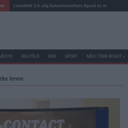
Csendélet 5.0: alig balesetveszélyes lépcső és remek álla
ink
MEGYE
BELFÖLD
KÉK
SPORT
MÉG TÖBB ROVAT
zke lenne