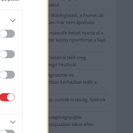
hőség jön, akár 38 fokokkal
Közzétették a szakértői állásfoglalást, a Fiumei úti
fák többsége szakszerűen már nem ápolható
A MÚOSZ sajtódíjának második helyét nyerte el a
Borsod24 és a Paraméter közös riportfilmje a Sajó
szennyezéséről
Tánccal, zeneszóval és vásárral telik meg
Jászberény, indul a Csángó Fesztivál
Meghosszabbított hőségriasztás és
vízkorlátozások, a mezőtúri kórházban leállt a
klíma
Átszervezi működését az osztrák óriáscég, Szolnok
is érintett
Tragédiába torkollott a segítségnyújtás
elmulasztása, három kisújszállási lakos ellen
emeltek vádat