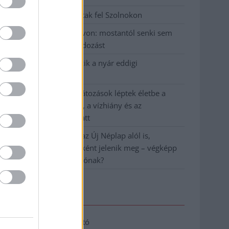
Hatalmas lángok csaptak fel Szolnokon
Vízitraffipax a Tisza-tavon: mostantól senki sem
úszhatja meg a száguldozást
Szolnokra is megérkezik a nyár eddigi
legkeményebb napja
Már Szolnokon is korlátozások léptek életbe a
tartós hatalmas hőség, a vízhiány és az
áramtakarékosság miatt
A NER kihúzta a talajt az Új Néplap alól is,
immáron csak hetilapként jelenik meg – végképp
vége a nyomtatott sajtónak?
Elérhetőség
Adatkezelési tájékoztató