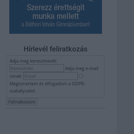
Hírlevél feliratkozás
Adja meg keresztnevét:
Adja meg e-mail
címét:
Megismertem és elfogadom a
GDPR-
szabályzat
ot
Nem szeretne lemaradni semmiről? Csak egy kattintás, és
hírlevelünk a legfrissebb információkkal és exkluzív
tartalmakkal hétről hétre postaládájába érkezik!