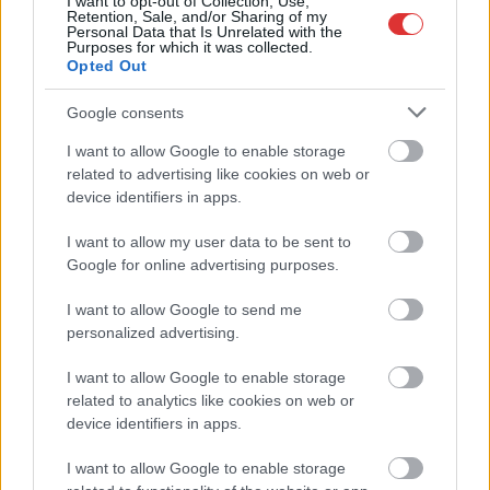
I want to opt-out of Collection, Use,
Retention, Sale, and/or Sharing of my
hetilapként jelenik meg – végképp vége a nyomtatott
Personal Data that Is Unrelated with the
Purposes for which it was collected.
sajtónak?
Opted Out
Befejeződött a szolnoki Szentháromság-templom felújítása
Google consents
Szimfonikus köntösben tért vissza a Queen világa a fővárosba
I want to allow Google to enable storage
Ilyen, amikor „fél” a Tisza – a durva csapadékhiány nagyon
related to advertising like cookies on web or
meglátszik
device identifiers in apps.
Lehet, hogy mégis megússzuk Paks teljes leállítását, némileg
I want to allow my user data to be sent to
emelkedett a vízszint (VIDEÓVAL)
Google for online advertising purposes.
Tugyi Zétény ezüstérmet szerzett a bakui U17-es birkózó-
I want to allow Google to send me
világbajnokságon
personalized advertising.
Jászberényben is korlátozásokat vezetnek be
I want to allow Google to enable storage
Átfogó országos ellenőrzés indult a hazai akkumulátoripari
related to analytics like cookies on web or
üzemekben
device identifiers in apps.
A Tisza visszahúzódott, és évszázadok óta nem látott
I want to allow Google to enable storage
maradványok kerültek elő