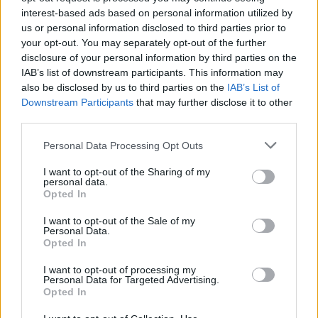
a Paraméter közös riportfilmje a Sajó szennyezéséről
interest-based ads based on personal information utilized by
us or personal information disclosed to third parties prior to
Tánccal, zeneszóval és vásárral telik meg Jászberény, indul a
your opt-out. You may separately opt-out of the further
Csángó Fesztivál
disclosure of your personal information by third parties on the
IAB’s list of downstream participants. This information may
Meghosszabbított hőségriasztás és vízkorlátozások, a
also be disclosed by us to third parties on the
IAB’s List of
mezőtúri kórházban leállt a klíma
Downstream Participants
that may further disclose it to other
Átszervezi működését az osztrák óriáscég, Szolnok is érintett
third parties.
Tragédiába torkollott a segítségnyújtás elmulasztása, három
Please note that this website/app uses one or more Google
Personal Data Processing Opt Outs
services and may gather and store information including but
kisújszállási lakos ellen emeltek vádat
not limited to your visit or usage behaviour. You may click to
I want to opt-out of the Sharing of my
personal data.
Hatalmas lángok csaptak fel Szolnokon
grant or deny consent to Google and its third-party tags to
Opted In
use your data for below specified purposes in below Google
Vízitraffipax a Tisza-tavon: mostantól senki sem úszhatja meg
consent section.
I want to opt-out of the Sale of my
a száguldozást
Personal Data.
Opted In
Szolnokra is megérkezik a nyár eddigi legkeményebb napja
I want to opt-out of processing my
Már Szolnokon is korlátozások léptek életbe a tartós hatalmas
Personal Data for Targeted Advertising.
hőség, a vízhiány és az áramtakarékosság miatt
Opted In
A NER kihúzta a talajt az Új Néplap alól is, immáron csak