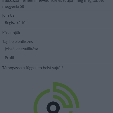
Iratkozzon fel heti hírlevelünkre és tudjon meg még többet
megyénkről!
Join Us
Regisztráció
Köszönjük
Tag bejelentkezés
Jelszó visszaállítása
Profil
Támogassa a független helyi sajtót!