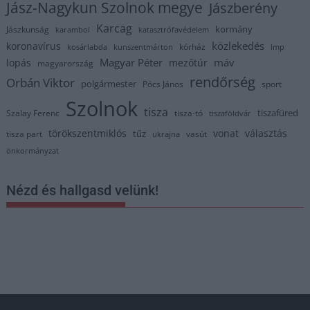
Jász-Nagykun Szolnok megye
Jászberény
Karcag
kormány
Jászkunság
karambol
katasztrófavédelem
közlekedés
koronavírus
kórház
kosárlabda
kunszentmárton
lmp
Magyar Péter
máv
lopás
mezőtúr
magyarország
rendőrség
Orbán Viktor
polgármester
Pócs János
sport
Szolnok
tisza
tiszafüred
Szalay Ferenc
tisza-tó
tiszaföldvár
törökszentmiklós
vonat
választás
tűz
tisza part
vasút
ukrajna
önkormányzat
Nézd és hallgasd velünk!