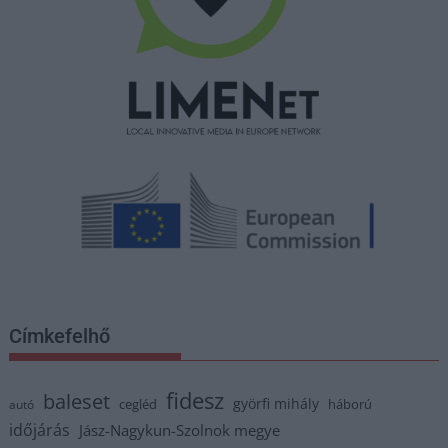
Címkefelhő
fidesz
baleset
györfi mihály
cegléd
háború
autó
időjárás
Jász-Nagykun-Szolnok megye