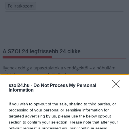
Nem szeretne lemaradni semmiről? Csak egy kattintás, és hírlevelünk a
legfrissebb információkkal és exkluzív tartalmakkal hétről hétre
postaládájába érkezik!
A SZOL24 legfrissebb 24 cikke
Ilyenek eddig a tapasztalatok a vendégektől – a hőhullám
miatt ingyenes a strandolás Szolnokon
Nem biztató: a hétvégi kisebb felfrissülés után jövő héten
szol24.hu -
Do Not Process My Personal
Information
megint visszatér a forróság, újra rekkenő hőség jön, akár 38
fokokkal
If you wish to opt-out of the sale, sharing to third parties, or
Közzétették a szakértői állásfoglalást, a Fiumei úti fák
processing of your personal or sensitive information for
többsége szakszerűen már nem ápolható
targeted advertising by us, please use the below opt-out
section to confirm your selection. Please note that after your
A MÚOSZ sajtódíjának második helyét nyerte el a Borsod24 és
opt-out request is processed you may continue seeing