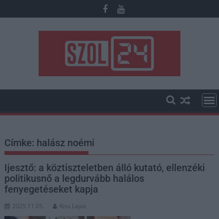
Skip
to
content
Címke:
halász noémi
Ijesztő: a köztiszteletben álló kutató, ellenzéki
politikusnő a legdurvább halálos
fenyegetéseket kapja
2025.11.05.
Kiss Lajos