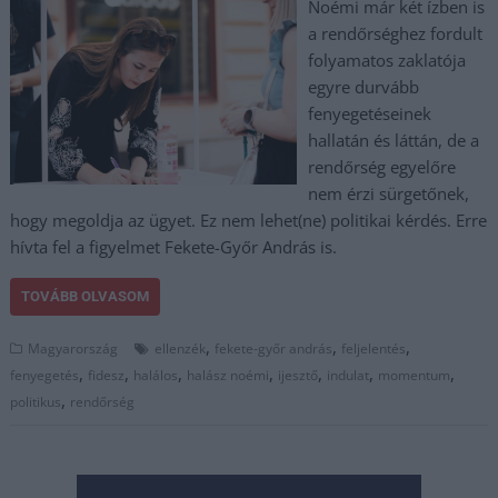
Noémi már két ízben is
a rendőrséghez fordult
folyamatos zaklatója
egyre durvább
fenyegetéseinek
hallatán és láttán, de a
rendőrség egyelőre
nem érzi sürgetőnek,
hogy megoldja az ügyet. Ez nem lehet(ne) politikai kérdés. Erre
hívta fel a figyelmet Fekete-Győr András is.
TOVÁBB OLVASOM
,
,
,
Magyarország
ellenzék
fekete-győr andrás
feljelentés
,
,
,
,
,
,
,
fenyegetés
fidesz
halálos
halász noémi
ijesztő
indulat
momentum
,
politikus
rendőrség