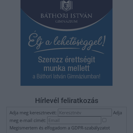
Hírlevél feliratkozás
Adja meg keresztnevét:
Adja
meg e-mail címét:
Megismertem és elfogadom a
GDPR-szabályzat
ot