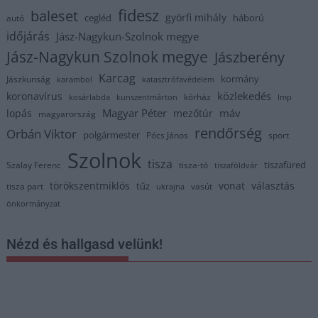
fidesz
baleset
györfi mihály
cegléd
háború
autó
időjárás
Jász-Nagykun-Szolnok megye
Jász-Nagykun Szolnok megye
Jászberény
Karcag
kormány
Jászkunság
karambol
katasztrófavédelem
közlekedés
koronavírus
kórház
kosárlabda
kunszentmárton
lmp
Magyar Péter
máv
lopás
mezőtúr
magyarország
rendőrség
Orbán Viktor
polgármester
Pócs János
sport
Szolnok
tisza
tiszafüred
Szalay Ferenc
tisza-tó
tiszaföldvár
törökszentmiklós
vonat
választás
tűz
tisza part
vasút
ukrajna
önkormányzat
Nézd és hallgasd velünk!