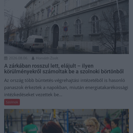
2026.08.06.
Horváth Zsolt
A zárkában rosszul lett, elájult – ilyen
körülményekről számoltak be a szolnoki börtönből
Az ország több büntetés-végrehajtási intézetéből is hasonló
panaszok érkeztek a napokban, miután energiatakarékossági
intézkedéseket vezettek be...
Szolnok