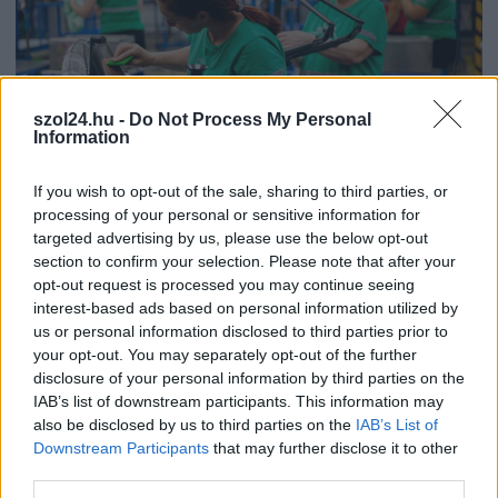
szol24.hu -
Do Not Process My Personal
Information
If you wish to opt-out of the sale, sharing to third parties, or
processing of your personal or sensitive information for
2026.08.06.
Horváth Zsolt
targeted advertising by us, please use the below opt-out
section to confirm your selection. Please note that after your
A polgármester a szolnoki cégekhez fordult: több
száz elbocsátott dolgozón segítene
opt-out request is processed you may continue seeing
interest-based ads based on personal information utilized by
Munkalehetőséget kér a térség vállalkozásaitól Szolnok
us or personal information disclosed to third parties prior to
polgármestere. A tószegi kerékpárgyár bezárása után
your opt-out. You may separately opt-out of the further
közzétett felhívásának célja, hogy...
disclosure of your personal information by third parties on the
Szolnok
IAB’s list of downstream participants. This information may
also be disclosed by us to third parties on the
IAB’s List of
Downstream Participants
that may further disclose it to other
third parties.