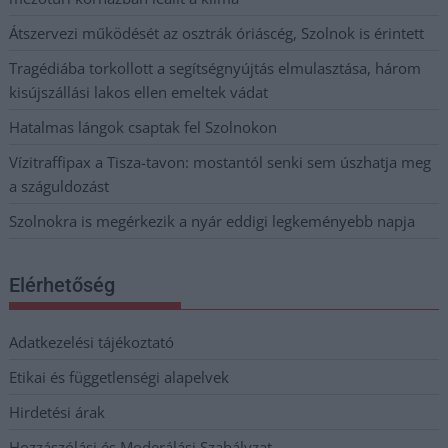
Átszervezi működését az osztrák óriáscég, Szolnok is érintett
Tragédiába torkollott a segítségnyújtás elmulasztása, három
kisújszállási lakos ellen emeltek vádat
Hatalmas lángok csaptak fel Szolnokon
Vízitraffipax a Tisza-tavon: mostantól senki sem úszhatja meg
a száguldozást
Szolnokra is megérkezik a nyár eddigi legkeményebb napja
Elérhetőség
Adatkezelési tájékoztató
Etikai és függetlenségi alapelvek
Hirdetési árak
Hozzászólási és Moderálási Szabályzat