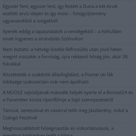
Egyszer fent, egyszer lent, így festett a Duna a két évvel
ezelőtti árvíz idején és így most – fotógyűjtemény
ugyanazokból a szögekből
Ilyenek eddig a tapasztalatok a vendégektől – a hőhullám
miatt ingyenes a strandolás Szolnokon
Nem biztató: a hétvégi kisebb felfrissülés után jövő héten
megint visszatér a forróság, újra rekkenő hőség jön, akár 38
fokokkal
Közzétették a szakértői állásfoglalást, a Fiumei úti fák
többsége szakszerűen már nem ápolható
A MÚOSZ sajtódíjának második helyét nyerte el a Borsod24 és
a Paraméter közös riportfilmje a Sajó szennyezéséről
Tánccal, zeneszóval és vásárral telik meg Jászberény, indul a
Csángó Fesztivál
Meghosszabbított hőségriasztás és vízkorlátozások, a
mezőtúri kórházban leállt a klíma