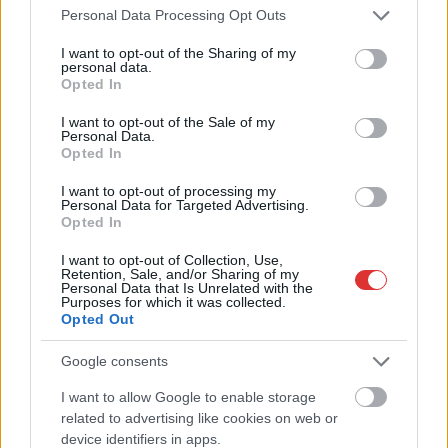
Please note that this website/app uses one or more Google
Personal Data Processing Opt Outs
services and may gather and store information including but
not limited to your visit or usage behaviour. You may click to
I want to opt-out of the Sharing of my
personal data.
grant or deny consent to Google and its third-party tags to
Opted In
use your data for below specified purposes in below Google
consent section.
I want to opt-out of the Sale of my
Personal Data.
Opted In
I want to opt-out of processing my
Personal Data for Targeted Advertising.
Opted In
I want to opt-out of Collection, Use,
Retention, Sale, and/or Sharing of my
Personal Data that Is Unrelated with the
Purposes for which it was collected.
Hírlevél feliratkozás
Opted Out
Adja meg keresztnevét:
Adja
Google consents
meg e-mail címét:
I want to allow Google to enable storage
Megismertem és elfogadom a
GDPR-szabályzat
ot
related to advertising like cookies on web or
device identifiers in apps.