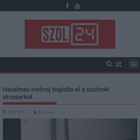
Skip
to
content
Hatalmas méhraj foglalta el a szolnoki
utcasarkot
2025.06.01.
Kiss Lajos