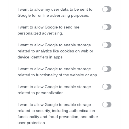
I want to allow my user data to be sent to
Nem szeretne lemaradni semmiről? Csak egy kattintás, és hírlevelünk a
Google for online advertising purposes.
legfrissebb információkkal és exkluzív tartalmakkal hétről hétre
postaládájába érkezik!
I want to allow Google to send me
personalized advertising.
A SZOL24 legfrissebb 24 cikke
I want to allow Google to enable storage
related to analytics like cookies on web or
device identifiers in apps.
A Tisza kormány minisztere újabb nagy változásokról döntött
a közoktatásban – például az iskolaigazgatók visszakapják
I want to allow Google to enable storage
munkáltatói jogaikat
related to functionality of the website or app.
Sok volt az igazolatlan hiányzás, Pócs János fizetéslevonást
I want to allow Google to enable storage
kapott, más fideszesek még kevesebbet vittek haza
related to personalization.
A Szolnok megyei gazdák nagyon nem akarták a JÉGER
I want to allow Google to enable storage
további üzemeltetését
related to security, including authentication
functionality and fraud prevention, and other
Csendélet 5.0: alig balesetveszélyes lépcső és remek
user protection.
állapotban levő buszmegálló mutatja, hogy Szolnok mennyire