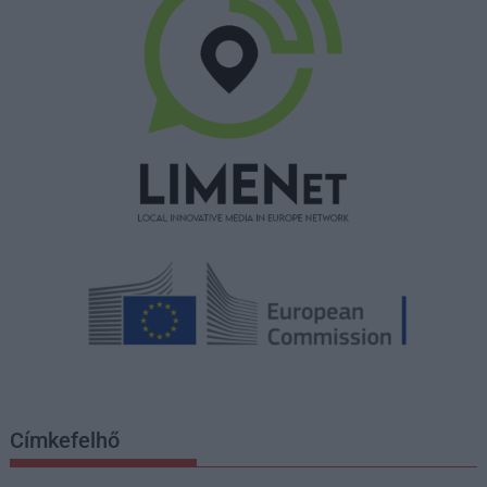
Címkefelhő