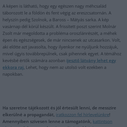
A képen is látható, hogy egy egészen nagy méhcsalád
táborozott le a földön és fent végig az ereszcsatornán. A
helyszín pedig Szolnok, a Baross – Mátyás sarka. A kép
vasárnap dél körül készült. A frissített poszt szerint Molnár
Zsolt már megoldotta a probléma oroszlánrészét, a méhek
épen és egészségesek, de már nincsenek az utcasarkon. Volt,
aki előtte azt javasolta, hogy ilyenkor ne nyúljunk hozzájuk,
mivel úgyis továbbrepülnek, csak pihennek egyet. A témához
kevésbé értők számára azonban
ijesztő látvány lehet egy
ekkora raj.
Lehet, hogy nem az utolsó volt ezekben a
napokban.
Ha szeretne tájékozott és jól értesült lenni, de messzire
elkerülné a propagandát,
iratkozzon fel hírlevelünkre
!
Amennyiben szívesen lenne a támogatónk,
kattintson