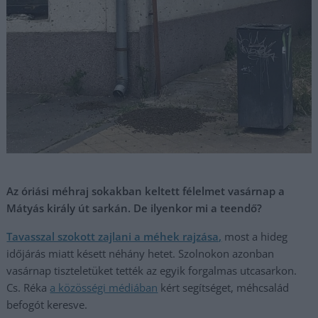
Az óriási méhraj sokakban keltett félelmet vasárnap a
Mátyás király út sarkán. De ilyenkor mi a teendő?
Tavasszal szokott zajlani a méhek rajzása,
most a hideg
időjárás miatt késett néhány hetet. Szolnokon azonban
vasárnap tiszteletüket tették az egyik forgalmas utcasarkon.
Cs. Réka
a közösségi médiában
kért segítséget, méhcsalád
befogót keresve.