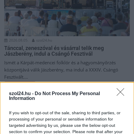
2026.08.05.
szol24.hu
Tánccal, zeneszóval és vásárral telik meg
Jászberény, indul a Csángó Fesztivál
Ismét a Kárpát-medencei folklór és a hagyományőrzés
központjává válik Jászberény, ma indul a XXXIV. Csángó
Fesztivált....
JNSZ megyei hírek
szol24.hu -
Do Not Process My Personal
Information
If you wish to opt-out of the sale, sharing to third parties, or
processing of your personal or sensitive information for
targeted advertising by us, please use the below opt-out
section to confirm your selection. Please note that after your