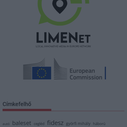
Címkefelhő
fidesz
baleset
györfi mihály
cegléd
háború
autó