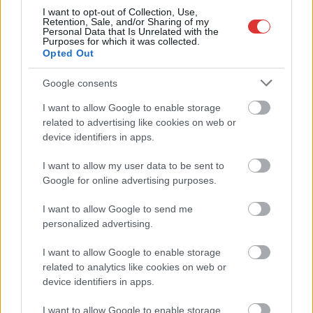
I want to opt-out of Collection, Use,
Retention, Sale, and/or Sharing of my
Personal Data that Is Unrelated with the
Purposes for which it was collected.
Opted Out
Google consents
I want to allow Google to enable storage
related to advertising like cookies on web or
device identifiers in apps.
I want to allow my user data to be sent to
Hírlevél feliratkozás
Google for online advertising purposes.
Adja meg keresztnevét:
Adja
I want to allow Google to send me
meg e-mail címét:
personalized advertising.
Megismertem és elfogadom a
GDPR-szabályzat
ot
I want to allow Google to enable storage
related to analytics like cookies on web or
device identifiers in apps.
Nem szeretne lemaradni semmiről? Csak egy kattintás, és hírlevelünk a
I want to allow Google to enable storage
legfrissebb információkkal és exkluzív tartalmakkal hétről hétre