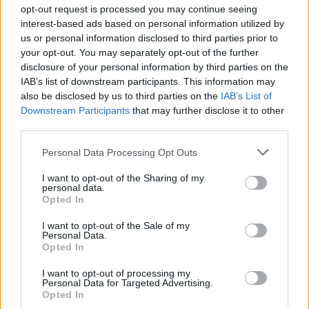
opt-out request is processed you may continue seeing
interest-based ads based on personal information utilized by
us or personal information disclosed to third parties prior to
your opt-out. You may separately opt-out of the further
disclosure of your personal information by third parties on the
IAB’s list of downstream participants. This information may
also be disclosed by us to third parties on the
IAB’s List of
2026.08.05.
szol24.hu
Downstream Participants
that may further disclose it to other
Meghosszabbított hőségriasztás és
third parties.
vízkorlátozások, a mezőtúri kórházban leállt a klíma
Please note that this website/app uses one or more Google
Personal Data Processing Opt Outs
Meghosszabbította az ország egész területére érvényes,
services and may gather and store information including but
harmadfokú hőségriasztást az Országos Tisztifőorvos
not limited to your visit or usage behaviour. You may click to
I want to opt-out of the Sharing of my
augusztus 7-én éjfélig, miközben a...
personal data.
grant or deny consent to Google and its third-party tags to
Opted In
JNSZ megyei hírek
use your data for below specified purposes in below Google
consent section.
I want to opt-out of the Sale of my
Personal Data.
Opted In
I want to opt-out of processing my
Personal Data for Targeted Advertising.
Opted In