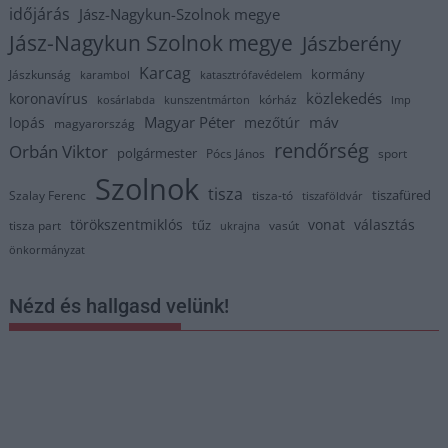
időjárás
Jász-Nagykun-Szolnok megye
Jász-Nagykun Szolnok megye
Jászberény
Karcag
kormány
Jászkunság
karambol
katasztrófavédelem
közlekedés
koronavírus
kórház
kosárlabda
kunszentmárton
lmp
Magyar Péter
máv
lopás
mezőtúr
magyarország
rendőrség
Orbán Viktor
polgármester
Pócs János
sport
Szolnok
tisza
tiszafüred
Szalay Ferenc
tisza-tó
tiszaföldvár
törökszentmiklós
vonat
választás
tűz
tisza part
vasút
ukrajna
önkormányzat
Nézd és hallgasd velünk!