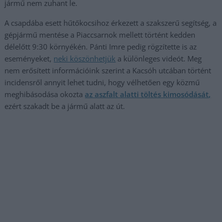
jármű nem zuhant le.
A csapdába esett hűtőkocsihoz érkezett a szakszerű segítség, a
gépjármű mentése a Piaccsarnok mellett történt kedden
délelőtt 9:30 környékén. Pánti Imre pedig rögzítette is az
eseményeket,
neki köszönhetjük
a különleges videót. Meg
nem erősített információink szerint a Kacsóh utcában történt
incidensről annyit lehet tudni, hogy vélhetően egy közmű
meghibásodása okozta
az aszfalt alatti töltés kimosódását,
ezért szakadt be a jármű alatt az út.