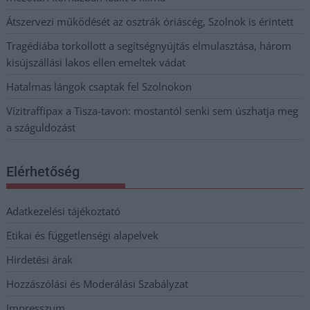
Átszervezi működését az osztrák óriáscég, Szolnok is érintett
Tragédiába torkollott a segítségnyújtás elmulasztása, három
kisújszállási lakos ellen emeltek vádat
Hatalmas lángok csaptak fel Szolnokon
Vízitraffipax a Tisza-tavon: mostantól senki sem úszhatja meg
a száguldozást
Elérhetőség
Adatkezelési tájékoztató
Etikai és függetlenségi alapelvek
Hirdetési árak
Hozzászólási és Moderálási Szabályzat
Impresszum