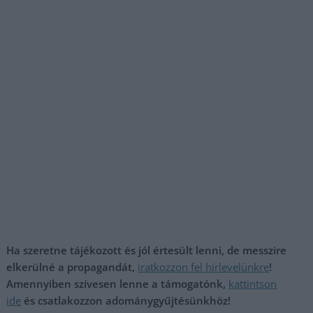
Ha szeretne tájékozott és jól értesült lenni, de messzire
elkerülné a propagandát,
iratkozzon fel hírlevelünkre
!
Amennyiben szívesen lenne a támogatónk,
kattintson
ide
és csatlakozzon adománygyűjtésünkhöz!