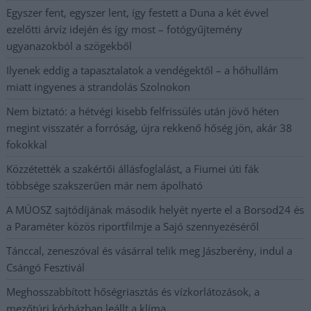
Egyszer fent, egyszer lent, így festett a Duna a két évvel
ezelőtti árvíz idején és így most – fotógyűjtemény
ugyanazokból a szögekből
Ilyenek eddig a tapasztalatok a vendégektől – a hőhullám
miatt ingyenes a strandolás Szolnokon
Nem biztató: a hétvégi kisebb felfrissülés után jövő héten
megint visszatér a forróság, újra rekkenő hőség jön, akár 38
fokokkal
Közzétették a szakértői állásfoglalást, a Fiumei úti fák
többsége szakszerűen már nem ápolható
A MÚOSZ sajtódíjának második helyét nyerte el a Borsod24 és
a Paraméter közös riportfilmje a Sajó szennyezéséről
Tánccal, zeneszóval és vásárral telik meg Jászberény, indul a
Csángó Fesztivál
Meghosszabbított hőségriasztás és vízkorlátozások, a
mezőtúri kórházban leállt a klíma