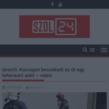
Skip
to
content
Ijesztő: Karcagon beszakadt az út egy
teherautó alatt – videó
2025.08.26.
Kiss Lajos