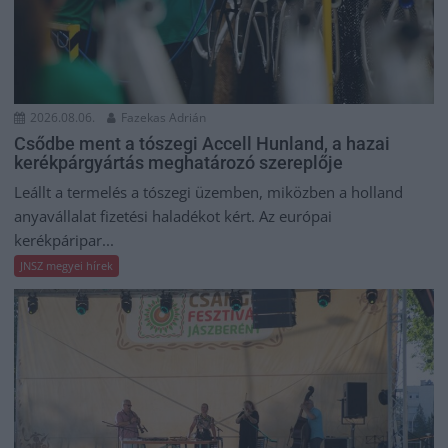
2026.08.06.
Fazekas Adrián
Csődbe ment a tószegi Accell Hunland, a hazai
kerékpárgyártás meghatározó szereplője
Leállt a termelés a tószegi üzemben, miközben a holland
anyavállalat fizetési haladékot kért. Az európai
kerékpáripar...
JNSZ megyei hírek