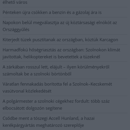
élhető város
Pénteken újra csökken a benzin és a gázolaj ára is
Napokon belül megválasztja az új köztársasági elnököt az
Országgyűlés
Kiterjedt tüzek pusztítanak az országban, köztük Karcagon
Harmadfokú hőségriasztás az országban: Szolnokon klímát
javítottak, helikoptereket is bevetettek a tüzeknél
A zárkában rosszul lett, elájult – ilyen körülményekről
számoltak be a szolnoki börtönből
Váratlan fennakadás borította fel a Szolnok–Kecskemét
vasútvonal közlekedését
A polgármester a szolnoki cégekhez fordult: több száz
elbocsátott dolgozón segítene
Csődbe ment a tószegi Accell Hunland, a hazai
kerékpárgyártás meghatározó szereplője