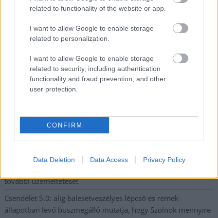
related to functionality of the website or app.
postaládájába érkezik!
I want to allow Google to enable storage
related to personalization.
A SZOL24 legfrissebb 24 cikke
I want to allow Google to enable storage
related to security, including authentication
Egy telefonhívást akart, végül rendőrök vitték el a mezőtúri
functionality and fraud prevention, and other
férfit
user protection.
A Tisza kormány minisztere újabb nagy változásokról döntött
a közoktatásban – például az iskolaigazgatók visszakapják
munkáltatói jogaikat
CONFIRM
Sok volt az igazolatlan hiányzás, Pócs János fizetéslevonást
kapott, más fideszesek még kevesebbet vittek haza
Data Deletion
Data Access
Privacy Policy
A Szolnok megyei gazdák nagyon nem akarták a JÉGER
további üzemeltetését
Csendélet 5.0: alig balesetveszélyes lépcső és remek
állapotban levő buszmegálló mutatja, hogy Szolnok mennyire