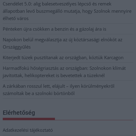
Csendélet 5.0: alig balesetveszélyes lépcső és remek
állapotban levő buszmegálló mutatja, hogy Szolnok mennyire
élhető város
Pénteken újra csökken a benzin és a gázolaj ára is
Napokon belül megválasztja az új köztársasági elnököt az
Országgyűlés
Kiterjedt tüzek pusztítanak az országban, köztük Karcagon
Harmadfokú hőségriasztás az országban: Szolnokon klímát
javítottak, helikoptereket is bevetettek a tüzeknél
A zárkában rosszul lett, elájult – ilyen körülményekről
számoltak be a szolnoki börtönből
Elérhetőség
Adatkezelési tájékoztató