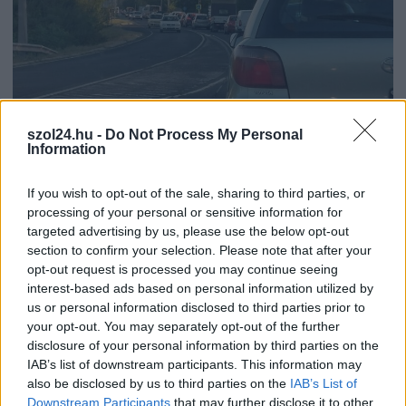
szol24.hu -
Do Not Process My Personal
Information
2026.08.07.
Kiss Lajos
If you wish to opt-out of the sale, sharing to third parties, or
Szolnokon egy kulcsfontosságú körforgalmat
processing of your personal or sensitive information for
részlegesen lezárnak a napokban, a közlekedés az
targeted advertising by us, please use the below opt-out
átlagost is meghaladó mértékben lebénul
section to confirm your selection. Please note that after your
Az aszfalt olyan nagymértékben károsodott, hogy már
opt-out request is processed you may continue seeing
nemigen lehet tovább húzni a javítási munkálatokat, ezzel
interest-based ads based on personal information utilized by
viszont...
us or personal information disclosed to third parties prior to
your opt-out. You may separately opt-out of the further
Szolnok
disclosure of your personal information by third parties on the
IAB’s list of downstream participants. This information may
also be disclosed by us to third parties on the
IAB’s List of
Downstream Participants
that may further disclose it to other