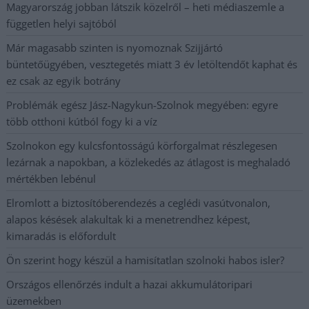
Magyarország jobban látszik közelről – heti médiaszemle a
független helyi sajtóból
Már magasabb szinten is nyomoznak Szijjártó
büntetőügyében, vesztegetés miatt 3 év letöltendőt kaphat és
ez csak az egyik botrány
Problémák egész Jász-Nagykun-Szolnok megyében: egyre
több otthoni kútból fogy ki a víz
Szolnokon egy kulcsfontosságú körforgalmat részlegesen
lezárnak a napokban, a közlekedés az átlagost is meghaladó
mértékben lebénul
Elromlott a biztosítóberendezés a ceglédi vasútvonalon,
alapos késések alakultak ki a menetrendhez képest,
kimaradás is előfordult
Ön szerint hogy készül a hamisítatlan szolnoki habos isler?
Országos ellenőrzés indult a hazai akkumulátoripari
üzemekben