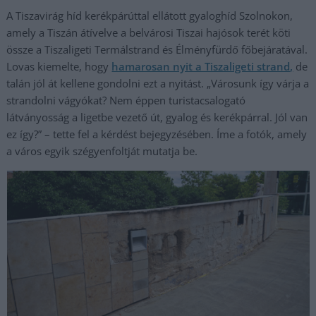
A Tiszavirág híd kerékpárúttal ellátott gyaloghíd Szolnokon,
amely a Tiszán átívelve a belvárosi Tiszai hajósok terét köti
össze a Tiszaligeti Termálstrand és Élményfürdő főbejáratával.
Lovas kiemelte, hogy
hamarosan nyit a Tiszaligeti strand,
de
talán jól át kellene gondolni ezt a nyitást. „Városunk így várja a
strandolni vágyókat? Nem éppen turistacsalogató
látványosság a ligetbe vezető út, gyalog és kerékpárral. Jól van
ez így?” – tette fel a kérdést bejegyzésében. Íme a fotók, amely
a város egyik szégyenfoltját mutatja be.