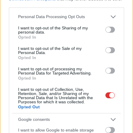
third parties.
Please note that this website/app uses one or more Google
Personal Data Processing Opt Outs
services and may gather and store information including but
not limited to your visit or usage behaviour. You may click to
I want to opt-out of the Sharing of my
personal data.
grant or deny consent to Google and its third-party tags to
Opted In
use your data for below specified purposes in below Google
consent section.
I want to opt-out of the Sale of my
Personal Data.
Opted In
I want to opt-out of processing my
2026.08.07.
Farkas András
Personal Data for Targeted Advertising.
Ön szerint hogy készül a hamisítatlan szolnoki
Opted In
habos isler?
I want to opt-out of Collection, Use,
Igazi retró klasszikus desszert, amelyet generációk óta
Retention, Sale, and/or Sharing of my
Personal Data that Is Unrelated with the
szeretnek, és amelyet sokan ma is próbálnak otthon
Purposes for which it was collected.
újraalkotni....
Opted Out
Szolnok
Google consents
I want to allow Google to enable storage