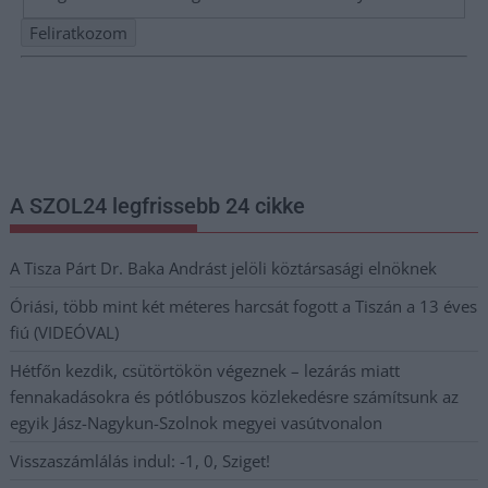
Nem szeretne lemaradni semmiről? Csak egy kattintás, és hírlevelünk a
legfrissebb információkkal és exkluzív tartalmakkal hétről hétre
postaládájába érkezik!
A SZOL24 legfrissebb 24 cikke
A Tisza Párt Dr. Baka Andrást jelöli köztársasági elnöknek
Óriási, több mint két méteres harcsát fogott a Tiszán a 13 éves
fiú (VIDEÓVAL)
Hétfőn kezdik, csütörtökön végeznek – lezárás miatt
fennakadásokra és pótlóbuszos közlekedésre számítsunk az
egyik Jász-Nagykun-Szolnok megyei vasútvonalon
Visszaszámlálás indul: -1, 0, Sziget!