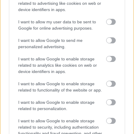
related to advertising like cookies on web or
device identifiers in apps.
I want to allow my user data to be sent to
Google for online advertising purposes.
I want to allow Google to send me
personalized advertising.
I want to allow Google to enable storage
related to analytics like cookies on web or
device identifiers in apps.
2026.08.07.
Horváth Zsolt
Györfi Mihály több tucat vállalkozással egyeztetett
I want to allow Google to enable storage
a kerékpárgyár dolgozóinak megsegítéséről
related to functionality of the website or app.
Rövid idő alatt számos vállalkozás jelezte, hogy segítene
I want to allow Google to enable storage
azoknak a munkavállalóknak, akik a tószegi kerékpárgyár
related to personalization.
bezárása...
Szolnok
I want to allow Google to enable storage
related to security, including authentication
functionality and fraud prevention, and other