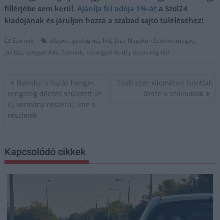
fillérjébe sem kerül.
Ajánlja fel adója 1%-át
a Szol24
kiadójának és járuljon hozzá a szabad sajtó túléléséhez!
,
,
,
,
Szolnok
állapot
gyaloghíd
híd
Jász-Nagykun Szolnok megye
,
,
,
,
javítás
szégyenfolt
Szolnok
tiszaligeti fürdő
tiszavirág híd
Bejegyzés
Beindul a tiszás henger,
Több ezer kilométert futottak
navigáció
rengeteg döntés született az
össze a szolnokiak
új kormány részéről, íme a
részletek
Kapcsolódó cikkek