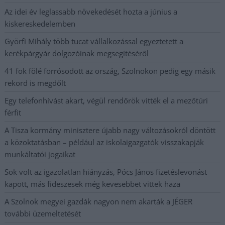
Az idei év leglassabb növekedését hozta a június a
kiskereskedelemben
Györfi Mihály több tucat vállalkozással egyeztetett a
kerékpárgyár dolgozóinak megsegítéséről
41 fok fölé forrósodott az ország, Szolnokon pedig egy másik
rekord is megdőlt
Egy telefonhívást akart, végül rendőrök vitték el a mezőtúri
férfit
A Tisza kormány minisztere újabb nagy változásokról döntött
a közoktatásban – például az iskolaigazgatók visszakapják
munkáltatói jogaikat
Sok volt az igazolatlan hiányzás, Pócs János fizetéslevonást
kapott, más fideszesek még kevesebbet vittek haza
A Szolnok megyei gazdák nagyon nem akarták a JÉGER
további üzemeltetését