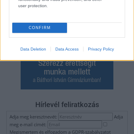
user protection.
CONFIRM
Data Deletion
Data Access
Privacy Policy
Hírlevél feliratkozás
Adja meg keresztnevét:
Adja
meg e-mail címét:
Megismertem és elfogadom a
GDPR-szabályzat
ot