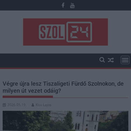
Skip
to
content
Végre újra lesz Tiszaligeti Fürdő Szolnokon, de
milyen út vezet odáig?
2026.05.19.
Kiss Lajos