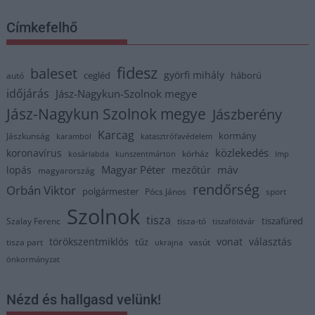
Címkefelhő
fidesz
baleset
györfi mihály
cegléd
háború
autó
időjárás
Jász-Nagykun-Szolnok megye
Jász-Nagykun Szolnok megye
Jászberény
Karcag
kormány
Jászkunság
karambol
katasztrófavédelem
közlekedés
koronavírus
kórház
kosárlabda
kunszentmárton
lmp
Magyar Péter
máv
lopás
mezőtúr
magyarország
rendőrség
Orbán Viktor
polgármester
Pócs János
sport
Szolnok
tisza
tiszafüred
Szalay Ferenc
tisza-tó
tiszaföldvár
törökszentmiklós
vonat
választás
tűz
tisza part
vasút
ukrajna
önkormányzat
Nézd és hallgasd velünk!