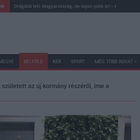
Drágább lett Magyarország, de vajon jobb is? – kemény krit
ink
MEGYE
BELFÖLD
KÉK
SPORT
MÉG TÖBB ROVAT
 született az új kormány részéről, íme a