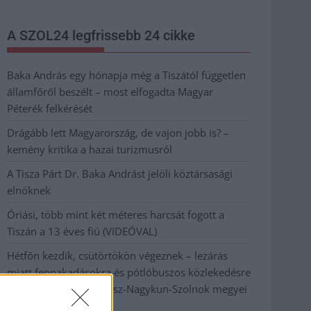
A SZOL24 legfrissebb 24 cikke
Baka András egy hónapja még a Tiszától független
államfőről beszélt – most elfogadta Magyar
Péterék felkérését
Drágább lett Magyarország, de vajon jobb is? –
kemény kritika a hazai turizmusról
A Tisza Párt Dr. Baka Andrást jelöli köztársasági
elnöknek
Óriási, több mint két méteres harcsát fogott a
Tiszán a 13 éves fiú (VIDEÓVAL)
Hétfőn kezdik, csütörtökön végeznek – lezárás
miatt fennakadásokra és pótlóbuszos közlekedésre
számítsunk az egyik Jász-Nagykun-Szolnok megyei
vasútvonalon