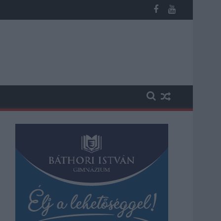
ika a hazai turizmusról