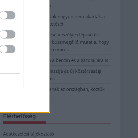
kevesebbet vittek haza
A Szolnok megyei gazdák nagyon nem akarták a
JÉGER további üzemeltetését
Csendélet 5.0: alig balesetveszélyes lépcső és
remek állapotban levő buszmegálló mutatja, hogy
Szolnok mennyire élhető város
Pénteken újra csökken a benzin és a gázolaj ára is
Napokon belül megválasztja az új köztársasági
elnököt az Országgyűlés
Kiterjedt tüzek pusztítanak az országban, köztük
Karcagon
Elérhetőség
Adatkezelési tájékoztató