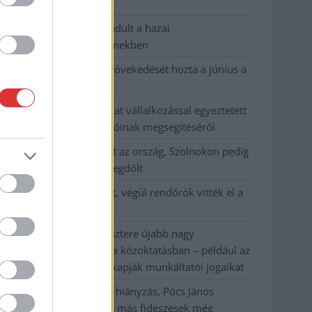
habos isler?
Országos ellenőrzés indult a hazai
akkumulátoripari üzemekben
Az idei év leglassabb növekedését hozta a június a
kiskereskedelemben
Györfi Mihály több tucat vállalkozással egyeztetett
a kerékpárgyár dolgozóinak megsegítéséről
41 fok fölé forrósodott az ország, Szolnokon pedig
egy másik rekord is megdőlt
Egy telefonhívást akart, végül rendőrök vitték el a
mezőtúri férfit
A Tisza kormány minisztere újabb nagy
változásokról döntött a közoktatásban – például az
iskolaigazgatók visszakapják munkáltatói jogaikat
Sok volt az igazolatlan hiányzás, Pócs János
fizetéslevonást kapott, más fideszesek még