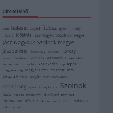
Címkefelhő
fidesz
baleset
györfi mihály
cegléd
autó
időjárás
Jász-Nagykun-Szolnok megye
háború
Jász-Nagykun Szolnok megye
Jászberény
Karcag
Jászkunság
karambol
koronavírus
kormány
katasztrófavédelem
kosárlabda
közlekedés
lopás
kórház
kunszentmárton
lmp
Magyar Péter
máv
mezőtúr
magyarország
Orbán Viktor
polgármester
Pócs János
Szolnok
rendőrség
sport
Szalay Ferenc
tisza
tiszafüred
tisza part
tisza-tó
tiszaföldvár
törökszentmiklós
vonat
választás
tűz
vasút
ukrajna
önkormányzat