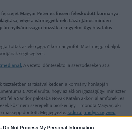
fejszéjét Magyar Péter és frissen felesküdött kormánya.
világítása, vége a vármegyéknek, Lázár János minden
ján nyilvánosságra hozzák a kegyelmi ügy hivatalos
gtartották az első „igazi” kormányinfót. Most megpróbáljuk
portjának segítségével.
özmédiánál.
A vezetői döntésektől a szerződéseken át a
ok tiszteletben tartásával kedden a kormány honlapján
mentumait. Azt elárulta, hogy az akkori igazságügyi miniszter
tett fel a Sándor-palotába Novák Katalin akkori államfőnek, és
zek közt nem szerepelt a bicskei ügy – mondta Magyar, aki
mfő másképp döntött. Megjegyezte:
kiderül, melyik ügyvéd
 -
Do Not Process My Personal Information
erint a stratégiai készlet felszabadítása bevett gyakorlat, és