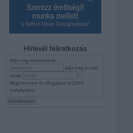
Hírlevél feliratkozás
Adja meg keresztnevét:
Adja meg e-mail
címét:
Megismertem és elfogadom a
GDPR-
szabályzat
ot
Nem szeretne lemaradni semmiről? Csak egy kattintás, és
hírlevelünk a legfrissebb információkkal és exkluzív
tartalmakkal hétről hétre postaládájába érkezik!