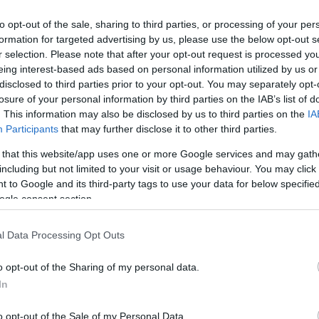
yi tűrőképessége indokolja – a későbbiekben majd apránként,
to opt-out of the sale, sharing to third parties, or processing of your per
formation for targeted advertising by us, please use the below opt-out s
r selection. Please note that after your opt-out request is processed y
 volt az Orbán-kormánynak, közülük több is hivatalban fog
eing interest-based ads based on personal information utilized by us or
a a Lázár János vezette minisztérium pincéjében talált
disclosed to third parties prior to your opt-out. You may separately opt-
 kampányba bevonódásáról érdeklődött, mire Magyar azt
losure of your personal information by third parties on the IAB’s list of
vezetten követtek el, vagyis ez egy szervezett bűnözői csoport,
. This information may also be disclosed by us to third parties on the
IA
szírozással. A kegyelmi ügyre vonatkozó kérdésre Magyar
Participants
that may further disclose it to other third parties.
ei ügyét hozzák kedden nyilvánosságra, a többi nem
 that this website/app uses one or more Google services and may gath
including but not limited to your visit or usage behaviour. You may click 
 to Google and its third-party tags to use your data for below specifi
bejelentette, hogy
megszűnnek Magyarországon a
ogle consent section.
dszert, természetesen nem lesznek a régi feudális rendszerre
l Data Processing Opt Outs
nnek egy fillérjébe sem kerül.
Ajánlja fel adója 1%-át
a
o opt-out of the Sharing of my personal data.
ó túléléséhez!
In
,
,
,
,
,
,
határozat
kegyelmi ügy
kormány
Kormányinfó
közmédia
lázár jános
o opt-out of the Sale of my Personal Data.
megye