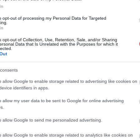
In
to opt-out of processing my Personal Data for Targeted
a
Végre újra lesz Tiszaligeti Fürdő Szolnokon, de milyen út
ing.
vezet odáig?
In
o opt-out of Collection, Use, Retention, Sale, and/or Sharing
ersonal Data that Is Unrelated with the Purposes for which it
lected.
Out
consents
o allow Google to enable storage related to advertising like cookies on
evice identifiers in apps.
o allow my user data to be sent to Google for online advertising
s.
to allow Google to send me personalized advertising.
Kiss Lajos
2026.08.08.
Kiss Lajos
ág jobban látszik
Már magasabb szinten is
 heti médiaszemle a
nyomoznak Szijjártó
o allow Google to enable storage related to analytics like cookies on