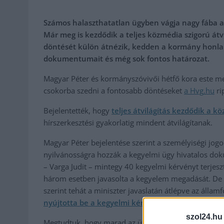
Számos halaszthatatlan ügyben vágja nagy fába a 
Már meg is kezdődik a teljes közmédia szigorú át
döntését külön átnézik, kedden a kormány honlap
dokumentumait és még sok fontos határozat.
Magyar Péter és kormányszóvivői hétfő kora este me
csokorba szedni a fontosabb döntéseket
a Hvg
.hu
ri
Bejelentették, hogy
teljes átvilágítás kezdődik a k
hírszerkesztési gyakorlatig mindent átvilágítanak.
Magyar Péter bejelentése szerint a személyiségi jog
nyilvánosságra hozzák a kegyelmi ügy hivatalos doku
– Varga Judit – mintegy 40 kegyelmi kérvényt terjesz
három esetben javasolta a kegyelem megadását. De e
szerint tehát a miniszter javaslatán átlépve az álla
nyújtotta be a kegyelmi kérvényt.
szol24.hu
Megtudtuk, hogy marad az üzemanyagárstop. Magyar sz