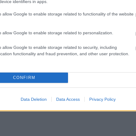
elyi sajtóból
büntetőügyében, vesztegetés
evice identifiers in apps.
miatt 3 év letöltendőt kaphat és
ik a tb-s bőrgyógyászat,
ez csak az egyik botrány
o allow Google to enable storage related to functionality of the website
kül nyitott meg az
Már nincs mentelmi joga, mivel
rásgyűjtés az ipari park
kiugrott a Fidesz-frakcióból és
o allow Google to enable storage related to personalization.
visszaadta mandátumát is, hogy
cserébe az általa...
o allow Google to enable storage related to security, including
Magyarország
cation functionality and fraud prevention, and other user protection.
CONFIRM
Data Deletion
Data Access
Privacy Policy