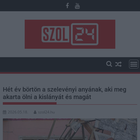
Skip
to
content
Hét év börtön a szelevényi anyának, aki meg
akarta ölni a kislányát és magát
2026.05.18.
szol24.hu