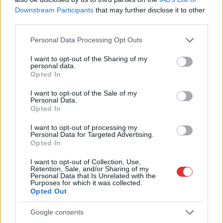
Downstream Participants
that may further disclose it to other
Kék hírek
third parties.
Please note that this website/app uses one or more Google
Personal Data Processing Opt Outs
services and may gather and store information including but
not limited to your visit or usage behaviour. You may click to
I want to opt-out of the Sharing of my
personal data.
grant or deny consent to Google and its third-party tags to
Opted In
use your data for below specified purposes in below Google
consent section.
I want to opt-out of the Sale of my
Personal Data.
Opted In
I want to opt-out of processing my
Personal Data for Targeted Advertising.
Opted In
I want to opt-out of Collection, Use,
Retention, Sale, and/or Sharing of my
2026.08.05.
Horváth Zsolt
Personal Data that Is Unrelated with the
Hatalmas lángok csaptak fel Szolnokon
Purposes for which it was collected.
Opted Out
Nem indult nyugodtan a szerda reggel Szolnokon, ugyanis
egy nagy kiterjedésű tűzeset miatt több egységnek is...
Google consents
Kék hírek