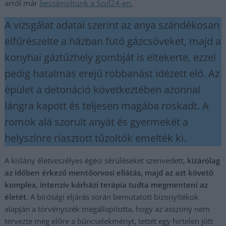
arról már
beszámoltunk a Szol24-en.
A vizsgálat adatai szerint az anya szándékosan
elfűrészelte a házban futó gázcsöveket, majd a
konyhai gáztűzhely gombját is eltekerte, ezzel
pedig hatalmas erejű robbanást idézett elő. Az
épület a detonáció következtében azonnal
lángra kapott és teljesen magába roskadt. A
romok alá szorult anyát és gyermekét a
helyszínre riasztott tűzoltók emelték ki.
A kislány életveszélyes égési sérüléseket szenvedett,
kizárólag
az időben érkező mentőorvosi ellátás, majd az azt követő
komplex, intenzív kórházi terápia tudta megmenteni az
életét
. A bírósági eljárás során bemutatott bizonyítékok
alapján a törvényszék megállapította, hogy az asszony nem
tervezte meg előre a bűncselekményt, tettét egy hirtelen jött