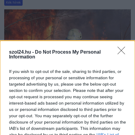
Kék hírek
szol24.hu -
Do Not Process My Personal
Information
If you wish to opt-out of the sale, sharing to third parties, or
processing of your personal or sensitive information for
targeted advertising by us, please use the below opt-out
section to confirm your selection. Please note that after your
opt-out request is processed you may continue seeing
2026.08.06.
szol24.hu
interest-based ads based on personal information utilized by
Kiterjedt tüzek pusztítanak az országban, köztük
us or personal information disclosed to third parties prior to
Karcagon
your opt-out. You may separately opt-out of the further
A rendkívüli hőség és az elhúzódó szárazság miatt
disclosure of your personal information by third parties on the
országszerte tarló-, erdő- és bozóttüzekhez riasztják a
IAB’s list of downstream participants. This information may
tűzoltókat....
also be disclosed by us to third parties on the
IAB’s List of