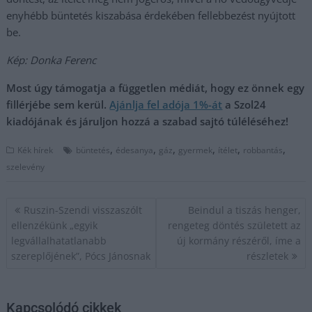
enyhébb büntetés kiszabása érdekében fellebbezést nyújtott
be.
Kép: Donka Ferenc
Most úgy támogatja a független médiát, hogy ez önnek egy
fillérjébe sem kerül.
Ajánlja fel adója 1%-át
a Szol24
kiadójának és járuljon hozzá a szabad sajtó túléléséhez!
,
,
,
,
,
,
Kék hírek
büntetés
édesanya
gáz
gyermek
ítélet
robbantás
szelevény
Bejegyzés
Ruszin-Szendi visszaszólt
Beindul a tiszás henger,
navigáció
ellenzékünk „egyik
rengeteg döntés született az
legvállalhatatlanabb
új kormány részéről, íme a
szereplőjének”, Pócs Jánosnak
részletek
Kapcsolódó cikkek