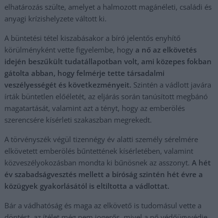
elhatározás szülte, amelyet a halmozott magánéleti, családi és
anyagi krízishelyzete váltott ki.
A büntetési tétel kiszabásakor a bíró jelentős enyhítő
körülményként vette figyelembe, hogy
a nő az elkövetés
idején beszűkült tudatállapotban volt, ami közepes fokban
gátolta abban, hogy felmérje tette társadalmi
veszélyességét és következményeit.
Szintén a vádlott javára
írták büntetlen előéletét, az eljárás során tanúsított megbánó
magatartását, valamint azt a tényt, hogy az emberölés
szerencsére kísérleti szakaszban megrekedt.
A törvényszék végül tizennégy év alatti személy sérelmére
elkövetett emberölés bűntettének kísérletében, valamint
közveszélyokozásban mondta ki bűnösnek az asszonyt.
A hét
év szabadságvesztés mellett a bíróság szintén hét évre a
közügyek gyakorlásától is eltiltotta a vádlottat.
Bár a vádhatóság és maga az elkövető is tudomásul vette a
döntést, az ítélet még nem jogerős, mivel a nő védőügyvédje