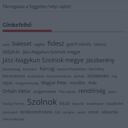
Támogassa a független helyi sajtót!
Címkefelhő
fidesz
baleset
györfi mihály
cegléd
háború
autó
időjárás
Jász-Nagykun-Szolnok megye
Jász-Nagykun Szolnok megye
Jászberény
Karcag
kormány
Jászkunság
karambol
katasztrófavédelem
közlekedés
koronavírus
kórház
kosárlabda
kunszentmárton
lmp
Magyar Péter
máv
lopás
mezőtúr
magyarország
rendőrség
Orbán Viktor
polgármester
Pócs János
sport
Szolnok
tisza
tiszafüred
Szalay Ferenc
tisza-tó
tiszaföldvár
törökszentmiklós
vonat
választás
tűz
tisza part
vasút
ukrajna
önkormányzat