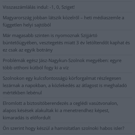
Visszaszámlálás indul: -1, 0, Sziget!
Magyarország jobban látszik közelről – heti médiaszemle a
független helyi sajtóból
Már magasabb szinten is nyomoznak Szijjártó
büntetőügyében, vesztegetés miatt 3 év letöltendőt kaphat és
ez csak az egyik botrány
Problémák egész Jász-Nagykun-Szolnok megyében: egyre
több otthoni kútból fogy ki a víz
Szolnokon egy kulcsfontosságú körforgalmat részlegesen
lezárnak a napokban, a közlekedés az átlagost is meghaladó
mértékben lebénul
Elromlott a biztosítóberendezés a ceglédi vasútvonalon,
alapos késések alakultak ki a menetrendhez képest,
kimaradás is előfordult
Ön szerint hogy készül a hamisítatlan szolnoki habos isler?