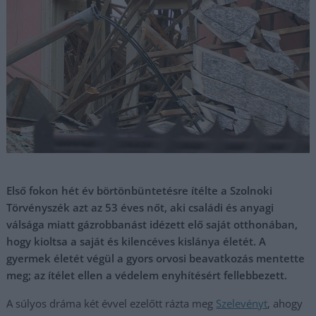
Első fokon hét év börtönbüntetésre ítélte a Szolnoki
Törvényszék azt az 53 éves nőt, aki családi és anyagi
válsága miatt gázrobbanást idézett elő saját otthonában,
hogy kioltsa a saját és kilencéves kislánya életét. A
gyermek életét végül a gyors orvosi beavatkozás mentette
meg; az ítélet ellen a védelem enyhítésért fellebbezett.
A súlyos dráma két évvel ezelőtt rázta meg
Szelevényt
, ahogy