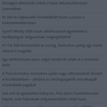
Országos ellenőrzés indult a hazai akkumulátoripari
üzemekben
Az idei év leglassabb növekedését hozta a június a
kiskereskedelemben
Györfi Mihály több tucat vállalkozással egyeztetett a
kerékpárgyár dolgozóinak megsegítéséről
41 fok fölé forrósodott az ország, Szolnokon pedig egy másik
rekord is megdőlt
Egy telefonhívást akart, végül rendőrök vitték el a mezőtúri
férfit
A Tisza kormány minisztere újabb nagy változásokról döntött
a közoktatásban – például az iskolaigazgatók visszakapják
munkáltatói jogaikat
Sok volt az igazolatlan hiányzás, Pócs János fizetéslevonást
kapott, más fideszesek még kevesebbet vittek haza