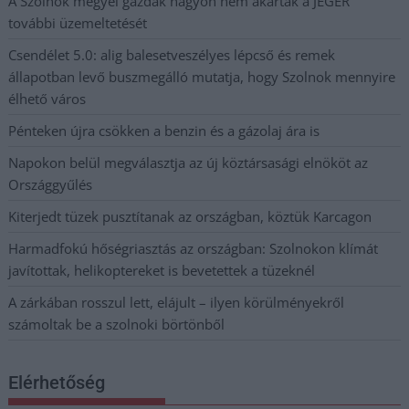
A Szolnok megyei gazdák nagyon nem akarták a JÉGER
további üzemeltetését
Csendélet 5.0: alig balesetveszélyes lépcső és remek
állapotban levő buszmegálló mutatja, hogy Szolnok mennyire
élhető város
Pénteken újra csökken a benzin és a gázolaj ára is
Napokon belül megválasztja az új köztársasági elnököt az
Országgyűlés
Kiterjedt tüzek pusztítanak az országban, köztük Karcagon
Harmadfokú hőségriasztás az országban: Szolnokon klímát
javítottak, helikoptereket is bevetettek a tüzeknél
A zárkában rosszul lett, elájult – ilyen körülményekről
számoltak be a szolnoki börtönből
Elérhetőség