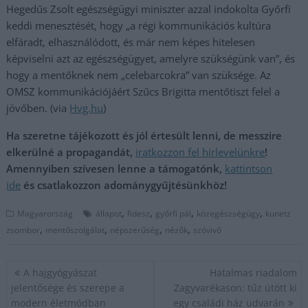
Hegedűs Zsolt egészségügyi miniszter azzal indokolta Győrfi
keddi menesztését, hogy „a régi kommunikációs kultúra
elfáradt, elhasználódott, és már nem képes hitelesen
képviselni azt az egészségügyet, amelyre szükségünk van”, és
hogy a mentőknek nem „celebarcokra” van szüksége. Az
OMSZ kommunikációjáért Szűcs Brigitta mentőtiszt felel a
jövőben. (via
Hvg.
hu
)
Ha szeretne tájékozott és jól értesült lenni, de messzire
elkerülné a propagandát,
iratkozzon fel hírlevelünkre
!
Amennyiben szívesen lenne a támogatónk,
kattintson
ide
és csatlakozzon adománygyűjtésünkhöz!
,
,
,
,
Magyarország
állapot
fidesz
győrfi pál
közegészségügy
kunetz
,
,
,
,
zsombor
mentőszolgálat
népszerűség
nézők
szóvivő
Bejegyzés
A hajgyógyászat
Hatalmas riadalom
navigáció
jelentősége és szerepe a
Zagyvarékason: tűz ütött ki
modern életmódban
egy családi ház udvarán