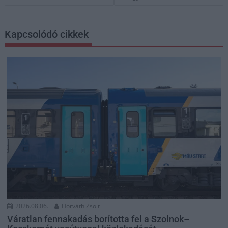
Kapcsolódó cikkek
2026.08.06.
Horváth Zsolt
Váratlan fennakadás borította fel a Szolnok–