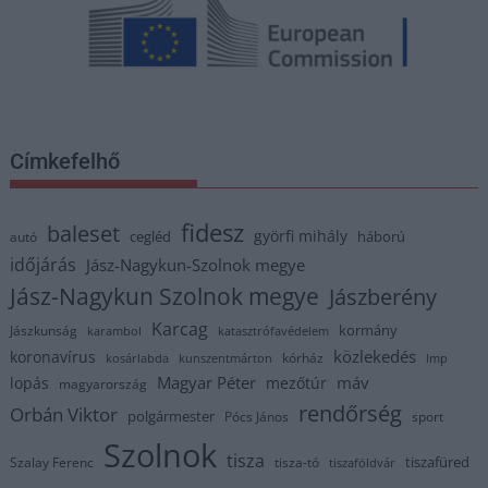
Címkefelhő
fidesz
baleset
györfi mihály
cegléd
háború
autó
időjárás
Jász-Nagykun-Szolnok megye
Jász-Nagykun Szolnok megye
Jászberény
Karcag
kormány
Jászkunság
karambol
katasztrófavédelem
közlekedés
koronavírus
kórház
kosárlabda
kunszentmárton
lmp
Magyar Péter
máv
lopás
mezőtúr
magyarország
rendőrség
Orbán Viktor
polgármester
Pócs János
sport
Szolnok
tisza
tiszafüred
Szalay Ferenc
tisza-tó
tiszaföldvár