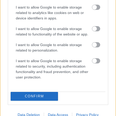
I want to allow Google to enable storage
related to analytics like cookies on web or
device identifiers in apps.
Hírlevél feliratkozás
I want to allow Google to enable storage
related to functionality of the website or app.
Adja meg keresztnevét:
Adja
meg e-mail címét:
I want to allow Google to enable storage
Megismertem és elfogadom a
GDPR-szabályzat
ot
related to personalization.
I want to allow Google to enable storage
related to security, including authentication
Nem szeretne lemaradni semmiről? Csak egy kattintás, és hírlevelünk a
functionality and fraud prevention, and other
user protection.
legfrissebb információkkal és exkluzív tartalmakkal hétről hétre
postaládájába érkezik!
CONFIRM
A SZOL24 legfrissebb 24 cikke
Data Deletion
Data Access
Privacy Policy
A zárkában rosszul lett, elájult – ilyen körülményekről