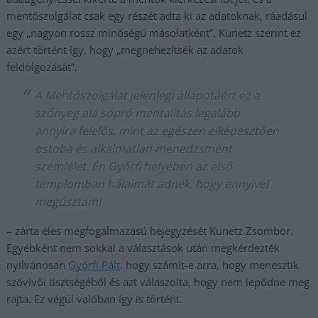
mentőszolgálat csak egy részét adta ki az adatoknak, ráadásul
egy „nagyon rossz minőségű másolatként”. Kunetz szerint ez
azért történt így, hogy „megnehezítsék az adatok
feldolgozását”.
A Mentőszolgálat jelenlegi állapotáért ez a
szőnyeg alá söprő mentalitás legalább
annyira felelős, mint az egészen elképesztően
ostoba és alkalmatlan menedzsment
szemlélet. Én Győrfi helyében az első
templomban hálaimát adnék, hogy ennyivel
megúsztam!
– zárta éles megfogalmazású bejegyzését Kunetz Zsombor.
Egyébként nem sokkal a választások után megkérdezték
nyilvánosan
Győrfi Pált,
hogy számít-e arra, hogy menesztik
szóvivői tisztségéből és azt válaszolta, hogy nem lepődne meg
rajta. Ez végül valóban így is történt.