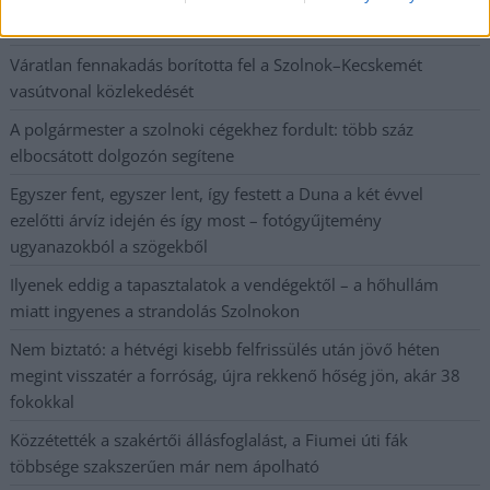
számoltak be a szolnoki börtönből
Váratlan fennakadás borította fel a Szolnok–Kecskemét
vasútvonal közlekedését
A polgármester a szolnoki cégekhez fordult: több száz
elbocsátott dolgozón segítene
Egyszer fent, egyszer lent, így festett a Duna a két évvel
ezelőtti árvíz idején és így most – fotógyűjtemény
ugyanazokból a szögekből
Ilyenek eddig a tapasztalatok a vendégektől – a hőhullám
miatt ingyenes a strandolás Szolnokon
Nem biztató: a hétvégi kisebb felfrissülés után jövő héten
megint visszatér a forróság, újra rekkenő hőség jön, akár 38
fokokkal
Közzétették a szakértői állásfoglalást, a Fiumei úti fák
többsége szakszerűen már nem ápolható