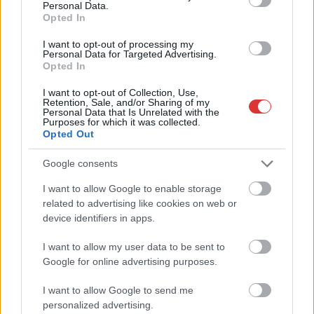
Personal Data.
2026.08.04.
Kiss Lajos
Opted In
Lehet, hogy mégis megússzuk Paks teljes
leállítását, némileg emelkedett a vízszint
I want to opt-out of processing my
(VIDEÓVAL)
Personal Data for Targeted Advertising.
Opted In
Az éjszaka folyamán már hajszálnyira voltak attól, hogy az
utolsó blokkot is teljesen le kelljen állítani,...
I want to opt-out of Collection, Use,
Retention, Sale, and/or Sharing of my
Magyarország
Personal Data that Is Unrelated with the
Purposes for which it was collected.
Opted Out
Google consents
I want to allow Google to enable storage
related to advertising like cookies on web or
device identifiers in apps.
I want to allow my user data to be sent to
Google for online advertising purposes.
I want to allow Google to send me
personalized advertising.