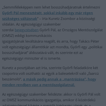
„Semmiféleképpen nem lehet bosszúhadjáratnak értelmezni
Győrfi Pál menesztését, sokkal inkább egy már régen
szükséges váltásnak
” – írta Kunetz Zsombor a közösségi
oldalán. Az egészségügyi szakember
szerdai
bejegyzésében
Győrfi Pál, az Országos Mentőszolgálat
(OMSZ) eddigi kommunikációs
igazgatójának leváltására reagált, és arra, hogy Takács Péter
volt egészségügyi államtitkár azt mondta, Győrfi egy „politikai
bosszúhadjárat” áldozatává vált, és szerinte ezt az
egészségügyi miniszter el is ismerte.
Kunetz a posztjában azt írta, szerinte Győrfi feladatköre két
csoportra volt osztható: az egyik a balesetekről való „faarcú
beszámoló”,
a másik pedig annak a „mantrázása”, hogy
minden rendben van a mentőszolgálatnál.
Az egészségügyi szakember felidézte: akkor is Győrfi Pál volt
az OMSZ kommunikációs igazgatója, amikor ő közérdekű
adatigényléssel kikérte a mentők kiérkezési idejét, és a