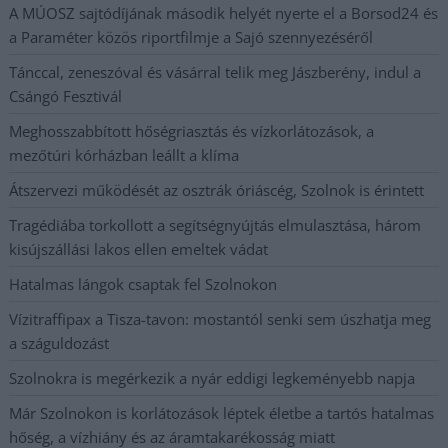
A MÚOSZ sajtódíjának második helyét nyerte el a Borsod24 és
a Paraméter közös riportfilmje a Sajó szennyezéséről
Tánccal, zeneszóval és vásárral telik meg Jászberény, indul a
Csángó Fesztivál
Meghosszabbított hőségriasztás és vízkorlátozások, a
mezőtúri kórházban leállt a klíma
Átszervezi működését az osztrák óriáscég, Szolnok is érintett
Tragédiába torkollott a segítségnyújtás elmulasztása, három
kisújszállási lakos ellen emeltek vádat
Hatalmas lángok csaptak fel Szolnokon
Vízitraffipax a Tisza-tavon: mostantól senki sem úszhatja meg
a száguldozást
Szolnokra is megérkezik a nyár eddigi legkeményebb napja
Már Szolnokon is korlátozások léptek életbe a tartós hatalmas
hőség, a vízhiány és az áramtakarékosság miatt