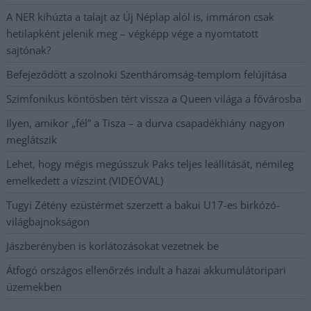
A NER kihúzta a talajt az Új Néplap alól is, immáron csak
hetilapként jelenik meg – végképp vége a nyomtatott
sajtónak?
Befejeződött a szolnoki Szentháromság-templom felújítása
Szimfonikus köntösben tért vissza a Queen világa a fővárosba
Ilyen, amikor „fél” a Tisza – a durva csapadékhiány nagyon
meglátszik
Lehet, hogy mégis megússzuk Paks teljes leállítását, némileg
emelkedett a vízszint (VIDEÓVAL)
Tugyi Zétény ezüstérmet szerzett a bakui U17-es birkózó-
világbajnokságon
Jászberényben is korlátozásokat vezetnek be
Átfogó országos ellenőrzés indult a hazai akkumulátoripari
üzemekben