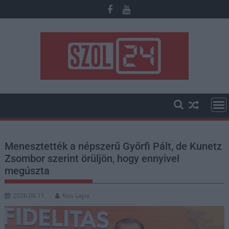
Skip
to
content
Menesztették a népszerű Győrfi Pált, de Kunetz
Zsombor szerint örüljön, hogy ennyivel
megúszta
2026.06.11.
Kiss Lajos