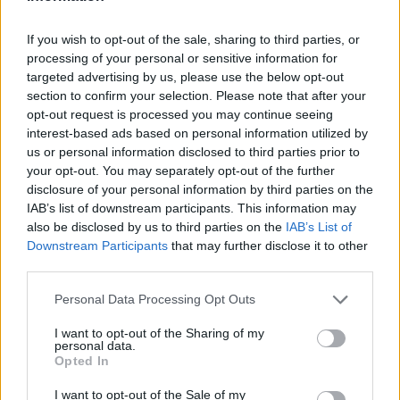
Borsod24 és a Paraméter közös riportfilmje a Sajó
szennyezéséről
If you wish to opt-out of the sale, sharing to third parties, or
processing of your personal or sensitive information for
Szakmai elismerésben részesült a Borsod24. A Magyar
targeted advertising by us, please use the below opt-out
Újságírók Országos Szövetsége (MÚOSZ) júliusi sajtódíjának
section to confirm your selection. Please note that after your
második helyét a Sajó-katasztrófa:...
opt-out request is processed you may continue seeing
Magyarország
interest-based ads based on personal information utilized by
us or personal information disclosed to third parties prior to
your opt-out. You may separately opt-out of the further
disclosure of your personal information by third parties on the
IAB’s list of downstream participants. This information may
also be disclosed by us to third parties on the
IAB’s List of
Downstream Participants
that may further disclose it to other
third parties.
Please note that this website/app uses one or more Google
Personal Data Processing Opt Outs
services and may gather and store information including but
not limited to your visit or usage behaviour. You may click to
I want to opt-out of the Sharing of my
personal data.
grant or deny consent to Google and its third-party tags to
Opted In
use your data for below specified purposes in below Google
consent section.
I want to opt-out of the Sale of my