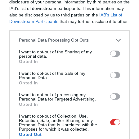
disclosure of your personal information by third parties on the
IAB’s list of downstream participants. This information may
also be disclosed by us to third parties on the
IAB’s List of
Downstream Participants
that may further disclose it to other
third parties.
Please note that this website/app uses one or more Google
Personal Data Processing Opt Outs
services and may gather and store information including but
not limited to your visit or usage behaviour. You may click to
I want to opt-out of the Sharing of my
personal data.
grant or deny consent to Google and its third-party tags to
Opted In
use your data for below specified purposes in below Google
consent section.
I want to opt-out of the Sale of my
Personal Data.
Opted In
I want to opt-out of processing my
Personal Data for Targeted Advertising.
Opted In
I want to opt-out of Collection, Use,
Retention, Sale, and/or Sharing of my
Personal Data that Is Unrelated with the
2026.08.03.
Gáll Tódor
Purposes for which it was collected.
Opted Out
Élj a lehetőséggel, szerezz érettségit munka