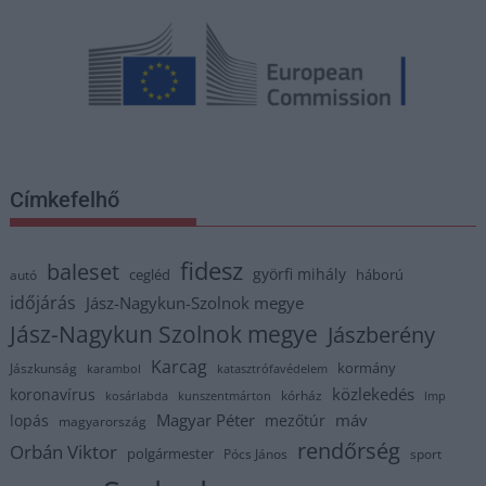
Címkefelhő
fidesz
baleset
györfi mihály
cegléd
háború
autó
időjárás
Jász-Nagykun-Szolnok megye
Jász-Nagykun Szolnok megye
Jászberény
Karcag
kormány
Jászkunság
karambol
katasztrófavédelem
közlekedés
koronavírus
kórház
kosárlabda
kunszentmárton
lmp
Magyar Péter
máv
lopás
mezőtúr
magyarország
rendőrség
Orbán Viktor
polgármester
Pócs János
sport