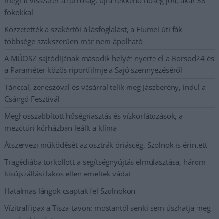
megint visszatér a forróság, újra rekkenő hőség jön, akár 38
fokokkal
Közzétették a szakértői állásfoglalást, a Fiumei úti fák
többsége szakszerűen már nem ápolható
A MÚOSZ sajtódíjának második helyét nyerte el a Borsod24 és
a Paraméter közös riportfilmje a Sajó szennyezéséről
Tánccal, zeneszóval és vásárral telik meg Jászberény, indul a
Csángó Fesztivál
Meghosszabbított hőségriasztás és vízkorlátozások, a
mezőtúri kórházban leállt a klíma
Átszervezi működését az osztrák óriáscég, Szolnok is érintett
Tragédiába torkollott a segítségnyújtás elmulasztása, három
kisújszállási lakos ellen emeltek vádat
Hatalmas lángok csaptak fel Szolnokon
Vízitraffipax a Tisza-tavon: mostantól senki sem úszhatja meg