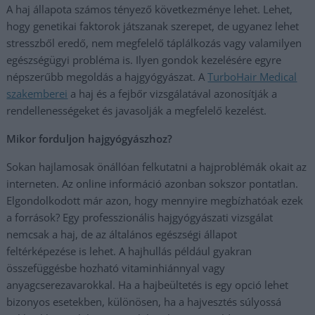
A haj állapota számos tényező következménye lehet. Lehet,
hogy genetikai faktorok játszanak szerepet, de ugyanez lehet
stresszből eredő, nem megfelelő táplálkozás vagy valamilyen
egészségügyi probléma is. Ilyen gondok kezelésére egyre
népszerűbb megoldás a hajgyógyászat. A
TurboHair Medical
szakemberei
a haj és a fejbőr vizsgálatával azonosítják a
rendellenességeket és javasolják a megfelelő kezelést.
Mikor forduljon hajgyógyászhoz?
Sokan hajlamosak önállóan felkutatni a hajproblémák okait az
interneten. Az online információ azonban sokszor pontatlan.
Elgondolkodott már azon, hogy mennyire megbízhatóak ezek
a források? Egy professzionális hajgyógyászati vizsgálat
nemcsak a haj, de az általános egészségi állapot
feltérképezése is lehet. A hajhullás például gyakran
összefüggésbe hozható vitaminhiánnyal vagy
anyagcserezavarokkal. Ha a hajbeültetés is egy opció lehet
bizonyos esetekben, különösen, ha a hajvesztés súlyossá