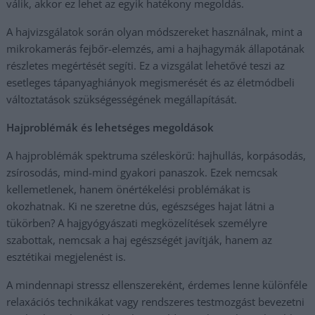
válik, akkor ez lehet az egyik hatékony megoldás.
A hajvizsgálatok során olyan módszereket használnak, mint a
mikrokamerás fejbőr-elemzés, ami a hajhagymák állapotának
részletes megértését segíti. Ez a vizsgálat lehetővé teszi az
esetleges tápanyaghiányok megismerését és az életmódbeli
változtatások szükségességének megállapítását.
Hajproblémák és lehetséges megoldások
A hajproblémák spektruma széleskörű: hajhullás, korpásodás,
zsírosodás, mind-mind gyakori panaszok. Ezek nemcsak
kellemetlenek, hanem önértékelési problémákat is
okozhatnak. Ki ne szeretne dús, egészséges hajat látni a
tükörben? A hajgyógyászati megközelítések személyre
szabottak, nemcsak a haj egészségét javítják, hanem az
esztétikai megjelenést is.
A mindennapi stressz ellenszereként, érdemes lenne különféle
relaxációs technikákat vagy rendszeres testmozgást bevezetni