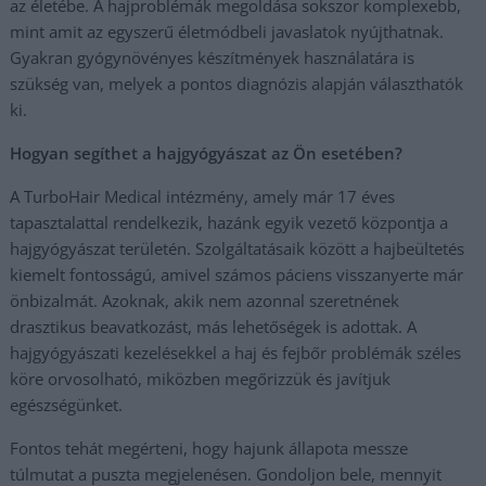
az életébe. A hajproblémák megoldása sokszor komplexebb,
mint amit az egyszerű életmódbeli javaslatok nyújthatnak.
Gyakran gyógynövényes készítmények használatára is
szükség van, melyek a pontos diagnózis alapján választhatók
ki.
Hogyan segíthet a hajgyógyászat az Ön esetében?
A TurboHair Medical intézmény, amely már 17 éves
tapasztalattal rendelkezik, hazánk egyik vezető központja a
hajgyógyászat területén. Szolgáltatásaik között a hajbeültetés
kiemelt fontosságú, amivel számos páciens visszanyerte már
önbizalmát. Azoknak, akik nem azonnal szeretnének
drasztikus beavatkozást, más lehetőségek is adottak. A
hajgyógyászati kezelésekkel a haj és fejbőr problémák széles
köre orvosolható, miközben megőrizzük és javítjuk
egészségünket.
Fontos tehát megérteni, hogy hajunk állapota messze
túlmutat a puszta megjelenésen. Gondoljon bele, mennyit