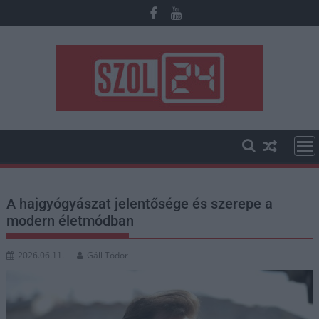
Skip
to
content
A hajgyógyászat jelentősége és szerepe a
modern életmódban
2026.06.11.
Gáll Tódor