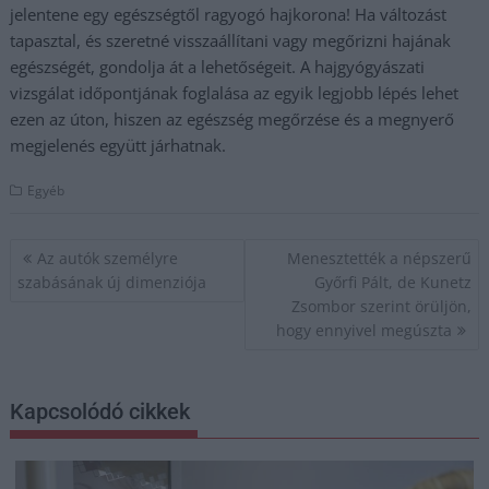
jelentene egy egészségtől ragyogó hajkorona! Ha változást
tapasztal, és szeretné visszaállítani vagy megőrizni hajának
egészségét, gondolja át a lehetőségeit. A hajgyógyászati
vizsgálat időpontjának foglalása az egyik legjobb lépés lehet
ezen az úton, hiszen az egészség megőrzése és a megnyerő
megjelenés együtt járhatnak.
Egyéb
Bejegyzés
Az autók személyre
Menesztették a népszerű
navigáció
szabásának új dimenziója
Győrfi Pált, de Kunetz
Zsombor szerint örüljön,
hogy ennyivel megúszta
Kapcsolódó cikkek