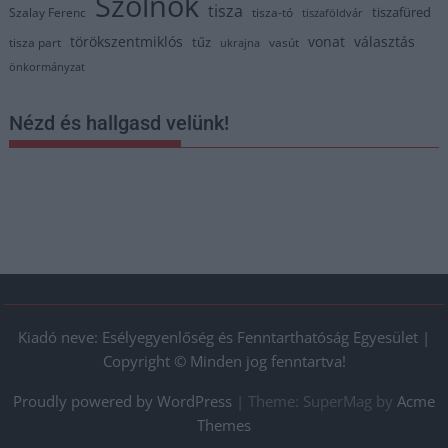
Szolnok
tisza
tiszafüred
Szalay Ferenc
tisza-tó
tiszaföldvár
törökszentmiklós
vonat
választás
tűz
tisza part
vasút
ukrajna
önkormányzat
Nézd és hallgasd velünk!
Kiadó neve: Esélyegyenlőség és Fenntarthatóság Egyesület |
Copyright © Minden jog fenntartva!
Proudly powered by WordPress
|
Theme: SuperMag by
Acme
Themes