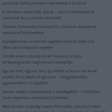
javítottak, helikoptereket is bevetettek a tüzeknél
A zárkában rosszul lett, elájult – ilyen körülményekről
számoltak be a szolnoki börtönből
Váratlan fennakadás borította fel a Szolnok–Kecskemét
vasútvonal közlekedését
A polgármester a szolnoki cégekhez fordult: több száz
elbocsátott dolgozón segítene
Csődbe ment a tószegi Accell Hunland, a hazai
kerékpárgyártás meghatározó szereplője
Egyszer fent, egyszer lent, így festett a Duna a két évvel
ezelőtti árvíz idején és így most – fotógyűjtemény
ugyanazokból a szögekből
Ilyenek eddig a tapasztalatok a vendégektől – a hőhullám
miatt ingyenes a strandolás Szolnokon
Nem biztató: a hétvégi kisebb felfrissülés után jövő héten