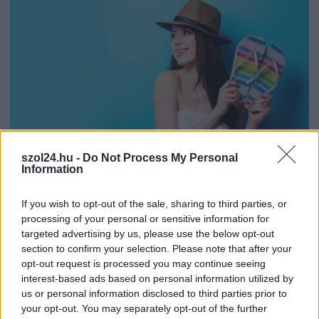
szol24.hu -
Do Not Process My Personal
Information
2026.08.03.
Támogatott Tartalom
If you wish to opt-out of the sale, sharing to third parties, or
processing of your personal or sensitive information for
Nyári papucs – a szabadság és a kényelem érzése a
forró napokon
targeted advertising by us, please use the below opt-out
section to confirm your selection. Please note that after your
Amikor a hőmérő higanyszála egyre feljebb kúszik, a
opt-out request is processed you may continue seeing
lábadnak is szüksége van a jól megérdemelt felfrissülésre...
interest-based ads based on personal information utilized by
Egyéb
us or personal information disclosed to third parties prior to
your opt-out. You may separately opt-out of the further