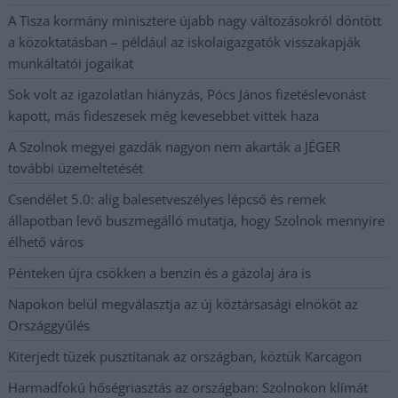
A Tisza kormány minisztere újabb nagy változásokról döntött
a közoktatásban – például az iskolaigazgatók visszakapják
munkáltatói jogaikat
Sok volt az igazolatlan hiányzás, Pócs János fizetéslevonást
kapott, más fideszesek még kevesebbet vittek haza
A Szolnok megyei gazdák nagyon nem akarták a JÉGER
további üzemeltetését
Csendélet 5.0: alig balesetveszélyes lépcső és remek
állapotban levő buszmegálló mutatja, hogy Szolnok mennyire
élhető város
Pénteken újra csökken a benzin és a gázolaj ára is
Napokon belül megválasztja az új köztársasági elnököt az
Országgyűlés
Kiterjedt tüzek pusztítanak az országban, köztük Karcagon
Harmadfokú hőségriasztás az országban: Szolnokon klímát