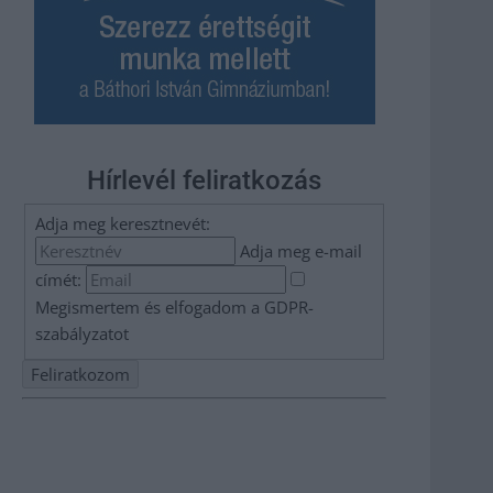
Hírlevél feliratkozás
Adja meg keresztnevét:
Adja meg e-mail
címét:
Megismertem és elfogadom a
GDPR-
szabályzat
ot
Nem szeretne lemaradni semmiről? Csak egy kattintás, és
hírlevelünk a legfrissebb információkkal és exkluzív
tartalmakkal hétről hétre postaládájába érkezik!