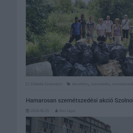
,
,
Zöldebb Szolnokért
decathlon
szemetelés
szemétszed
Hamarosan szemétszedési akció Szolnok
2024.06.25.
Kiss Lajos