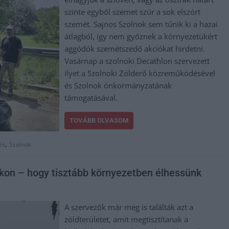
szinte egyből szemet szúr a sok elszórt
szemét. Sajnos Szolnok sem tűnik ki a hazai
átlagból, így nem győznek a környezetükért
aggódók szemétszedő akciókat hirdetni.
Vasárnap a szolnoki Decathlon szervezett
ilyet a Szolnoki Zölderő közreműködésével
és Szolnok önkormányzatának
támogatásával.
TOVÁBB OLVASOM
,
és
Szolnok
on – hogy tisztább környezetben élhessünk
A szervezők már meg is találták azt a
zöldterületet, amit megtisztítanak a