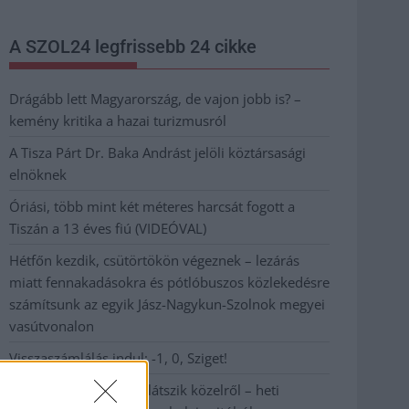
A SZOL24 legfrissebb 24 cikke
Drágább lett Magyarország, de vajon jobb is? –
kemény kritika a hazai turizmusról
A Tisza Párt Dr. Baka Andrást jelöli köztársasági
elnöknek
Óriási, több mint két méteres harcsát fogott a
Tiszán a 13 éves fiú (VIDEÓVAL)
Hétfőn kezdik, csütörtökön végeznek – lezárás
miatt fennakadásokra és pótlóbuszos közlekedésre
számítsunk az egyik Jász-Nagykun-Szolnok megyei
vasútvonalon
Visszaszámlálás indul: -1, 0, Sziget!
Magyarország jobban látszik közelről – heti