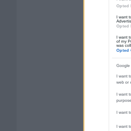
Opted 
I want 
Advertis
Opted 
I want t
of my P
was col
Opted 
Google 
I want t
web or d
I want t
purpose
I want 
I want t