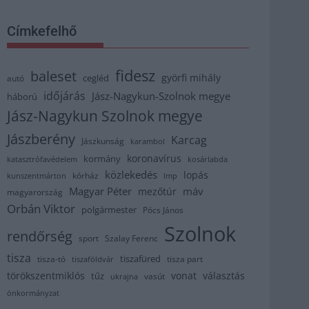
Címkefelhő
fidesz
baleset
györfi mihály
cegléd
autó
időjárás
Jász-Nagykun-Szolnok megye
háború
Jász-Nagykun Szolnok megye
Jászberény
Karcag
Jászkunság
karambol
koronavírus
kormány
katasztrófavédelem
kosárlabda
közlekedés
lopás
kórház
kunszentmárton
lmp
Magyar Péter
máv
mezőtúr
magyarország
Orbán Viktor
polgármester
Pócs János
Szolnok
rendőrség
sport
Szalay Ferenc
tisza
tiszafüred
tisza part
tisza-tó
tiszaföldvár
törökszentmiklós
vonat
választás
tűz
vasút
ukrajna
önkormányzat