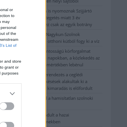
médiaszemle a független helyi sajtóból
sonal or
Már magasabb szinten is nyomoznak Szijjártó
ection to
büntetőügyében, vesztegetés miatt 3 év
ou may
letöltendőt kaphat és ez csak az egyik botrány
 personal
out of the
Problémák egész Jász-Nagykun-Szolnok
 downstream
megyében: egyre több otthoni kútból fogy ki a víz
B’s List of
Szolnokon egy kulcsfontosságú körforgalmat
részlegesen lezárnak a napokban, a közlekedés az
er and store
átlagost is meghaladó mértékben lebénul
to grant or
ed purposes
Elromlott a biztosítóberendezés a ceglédi
vasútvonalon, alapos késések alakultak ki a
menetrendhez képest, kimaradás is előfordult
Ön szerint hogy készül a hamisítatlan szolnoki
habos isler?
Országos ellenőrzés indult a hazai
akkumulátoripari üzemekben