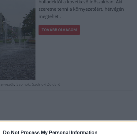
hulladéktól a következő időszakban. Aki
szeretne tenni a környezetéért, hétvégén
megteheti.
TOVÁBB OLVASOM
,
,
zervezők
Szolnok
Szolnoki ZöldErő
 -
Do Not Process My Personal Information