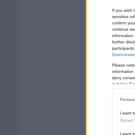
If you wish 
sensitive in
confirm you
continue se
information 
further disc
participants
Downstream 
Please note
information 
deny consent
in below Go
Persona
I want t
Opted 
I want t