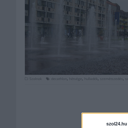
,
,
,
,
Szolnok
decathlon
hétvége
hulladék
szemétszedés
s
szol24.hu