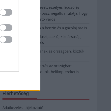
Csendélet 5.0: alig balesetveszélyes lépcső és
remek állapotban levő buszmegálló mutatja, hogy
Szolnok mennyire élhető város
Pénteken újra csökken a benzin és a gázolaj ára is
Napokon belül megválasztja az új köztársasági
elnököt az Országgyűlés
Kiterjedt tüzek pusztítanak az országban, köztük
Karcagon
Harmadfokú hőségriasztás az országban:
Szolnokon klímát javítottak, helikoptereket is
bevetettek a tüzeknél
Elérhetőség
Adatkezelési tájékoztató