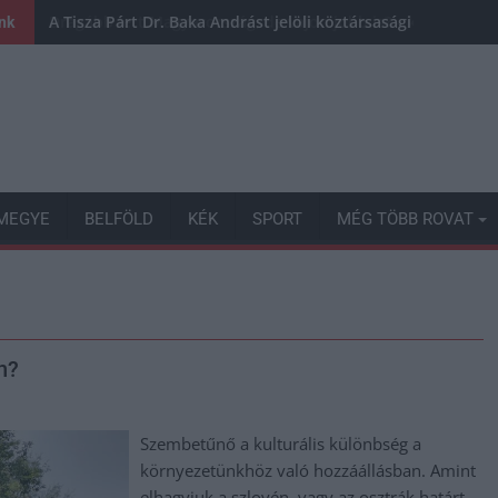
A Tisza Párt Dr. Baka Andrást jelöli köztársasági elnöknek
ink
MEGYE
BELFÖLD
KÉK
SPORT
MÉG TÖBB ROVAT
n?
Szembetűnő a kulturális különbség a
környezetünkhöz való hozzáállásban. Amint
elhagyjuk a szlovén, vagy az osztrák határt