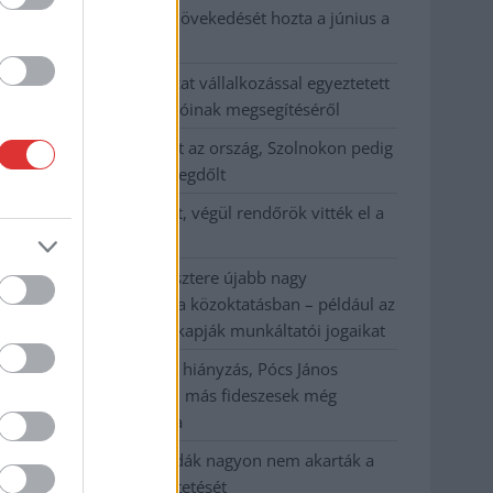
Az idei év leglassabb növekedését hozta a június a
kiskereskedelemben
Györfi Mihály több tucat vállalkozással egyeztetett
a kerékpárgyár dolgozóinak megsegítéséről
41 fok fölé forrósodott az ország, Szolnokon pedig
egy másik rekord is megdőlt
Egy telefonhívást akart, végül rendőrök vitték el a
mezőtúri férfit
A Tisza kormány minisztere újabb nagy
változásokról döntött a közoktatásban – például az
iskolaigazgatók visszakapják munkáltatói jogaikat
Sok volt az igazolatlan hiányzás, Pócs János
fizetéslevonást kapott, más fideszesek még
kevesebbet vittek haza
A Szolnok megyei gazdák nagyon nem akarták a
JÉGER további üzemeltetését