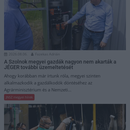
2026.08.06.
Fazekas Adrián
A Szolnok megyei gazdák nagyon nem akarták a
JÉGER további üzemeltetését
Ahogy korábban már írtunk róla, megyei szinten
alkalmazkodik a gazdálkodók döntéséhez az
Agrárminisztérium és a Nemzeti...
JNSZ megyei hírek