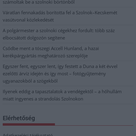
számoltak be a szolnoki börtönből
Váratlan fennakadás borította fel a Szolnok–Kecskemét
vasútvonal közlekedését
A polgármester a szolnoki cégekhez fordult: több száz
elbocsátott dolgozón segítene
Csődbe ment a tószegi Accell Hunland, a hazai
kerékpárgyártás meghatározó szereplője
Egyszer fent, egyszer lent, így festett a Duna a két évvel
ezelőtti árvíz idején és így most – fotógyűjtemény
ugyanazokból a szögekből
Ilyenek eddig a tapasztalatok a vendégektől – a hőhullám
miatt ingyenes a strandolás Szolnokon
Elérhetőség
Adatkezelési tájékoztató