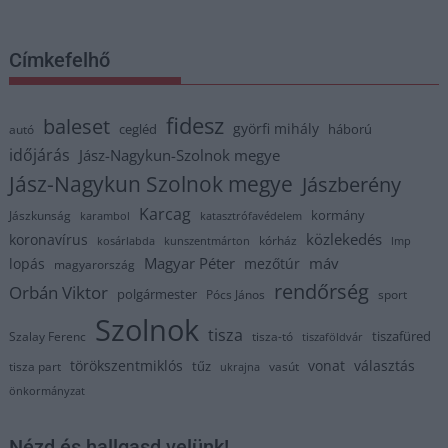
Címkefelhő
fidesz
baleset
györfi mihály
cegléd
háború
autó
időjárás
Jász-Nagykun-Szolnok megye
Jász-Nagykun Szolnok megye
Jászberény
Karcag
kormány
Jászkunság
karambol
katasztrófavédelem
közlekedés
koronavírus
kórház
kosárlabda
kunszentmárton
lmp
Magyar Péter
máv
lopás
mezőtúr
magyarország
rendőrség
Orbán Viktor
polgármester
Pócs János
sport
Szolnok
tisza
tiszafüred
Szalay Ferenc
tisza-tó
tiszaföldvár
törökszentmiklós
vonat
választás
tűz
tisza part
vasút
ukrajna
önkormányzat
Nézd és hallgasd velünk!