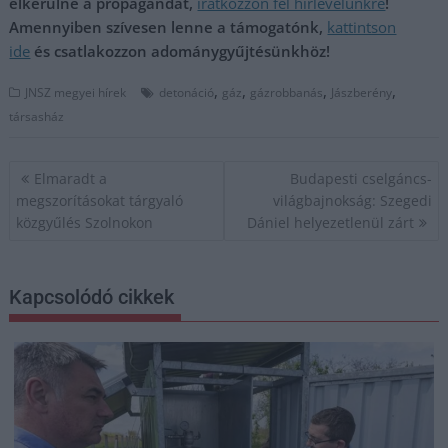
elkerülné a propagandát,
iratkozzon fel hírlevelünkre
!
Amennyiben szívesen lenne a támogatónk,
kattintson
ide
és csatlakozzon adománygyűjtésünkhöz!
,
,
,
,
JNSZ megyei hírek
detonáció
gáz
gázrobbanás
Jászberény
társasház
Bejegyzés
Elmaradt a
Budapesti cselgáncs-
navigáció
megszorításokat tárgyaló
világbajnokság: Szegedi
közgyűlés Szolnokon
Dániel helyezetlenül zárt
Kapcsolódó cikkek