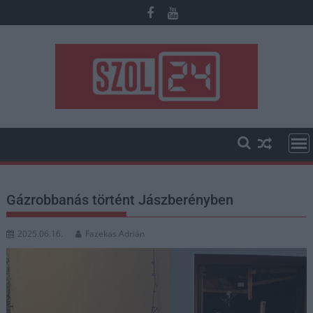
Skip
to
content
Gázrobbanás történt Jászberényben
2025.06.16.
Fazekas Adrián