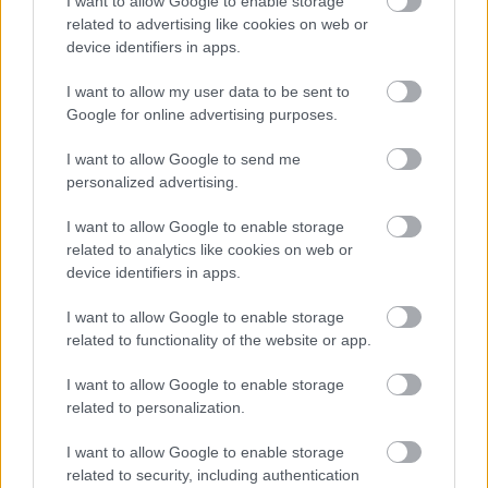
I want to allow Google to enable storage
related to advertising like cookies on web or
device identifiers in apps.
I want to allow my user data to be sent to
Google for online advertising purposes.
I want to allow Google to send me
personalized advertising.
I want to allow Google to enable storage
related to analytics like cookies on web or
device identifiers in apps.
I want to allow Google to enable storage
related to functionality of the website or app.
Hírlevél feliratkozás
I want to allow Google to enable storage
Adja meg keresztnevét:
Adja
related to personalization.
meg e-mail címét:
Megismertem és elfogadom a
GDPR-szabályzat
ot
I want to allow Google to enable storage
related to security, including authentication