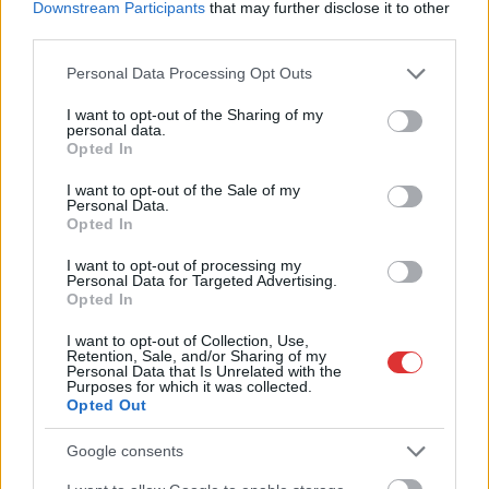
Downstream Participants
that may further disclose it to other
third parties.
Please note that this website/app uses one or more Google
Personal Data Processing Opt Outs
services and may gather and store information including but
not limited to your visit or usage behaviour. You may click to
I want to opt-out of the Sharing of my
personal data.
grant or deny consent to Google and its third-party tags to
Opted In
use your data for below specified purposes in below Google
consent section.
I want to opt-out of the Sale of my
Personal Data.
Opted In
2026.08.05.
szol24.hu
I want to opt-out of processing my
Tánccal, zeneszóval és vásárral telik meg
Personal Data for Targeted Advertising.
Jászberény, indul a Csángó Fesztivál
Opted In
Ismét a Kárpát-medencei folklór és a hagyományőrzés
I want to opt-out of Collection, Use,
központjává válik Jászberény, ma indul a XXXIV. Csángó
Retention, Sale, and/or Sharing of my
Personal Data that Is Unrelated with the
Fesztivált....
Purposes for which it was collected.
JNSZ megyei hírek
Opted Out
Google consents