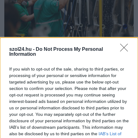
szol24.hu -
Do Not Process My Personal
Information
2026.08.06.
Fazekas Adrián
If you wish to opt-out of the sale, sharing to third parties, or
Csődbe ment a tószegi Accell Hunland, a hazai
processing of your personal or sensitive information for
kerékpárgyártás meghatározó szereplője
targeted advertising by us, please use the below opt-out
Leállt a termelés a tószegi üzemben, miközben a holland
section to confirm your selection. Please note that after your
anyavállalat fizetési haladékot kért. Az európai
opt-out request is processed you may continue seeing
kerékpáripar...
interest-based ads based on personal information utilized by
us or personal information disclosed to third parties prior to
JNSZ megyei hírek
your opt-out. You may separately opt-out of the further
disclosure of your personal information by third parties on the
IAB’s list of downstream participants. This information may
also be disclosed by us to third parties on the
IAB’s List of