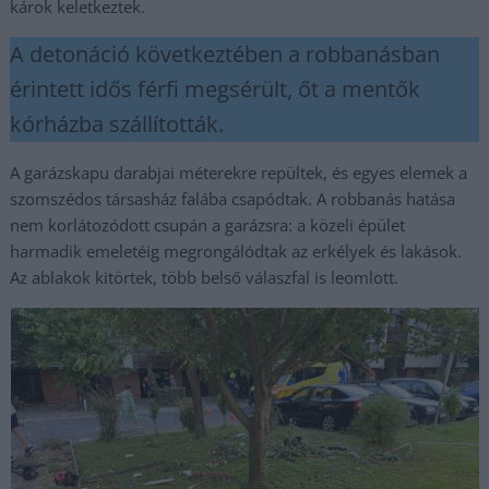
károk keletkeztek.
A detonáció következtében a robbanásban
érintett idős férfi megsérült, őt a mentők
kórházba szállították.
A garázskapu darabjai méterekre repültek, és egyes elemek a
szomszédos társasház falába csapódtak. A robbanás hatása
nem korlátozódott csupán a garázsra: a közeli épület
harmadik emeletéig megrongálódtak az erkélyek és lakások.
Az ablakok kitörtek, több belső válaszfal is leomlott.