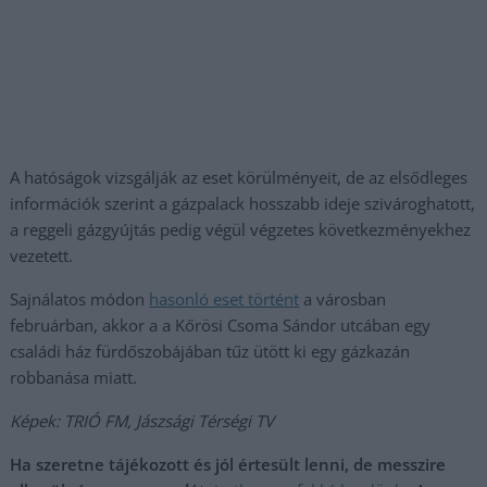
A hatóságok vizsgálják az eset körülményeit, de az elsődleges
információk szerint a gázpalack hosszabb ideje szivároghatott,
a reggeli gázgyújtás pedig végül végzetes következményekhez
vezetett.
Sajnálatos módon
hasonló eset történt
a városban
februárban, akkor a a Kőrösi Csoma Sándor utcában egy
családi ház fürdőszobájában tűz ütött ki egy gázkazán
robbanása miatt.
Képek: TRIÓ FM, Jászsági Térségi TV
Ha szeretne tájékozott és jól értesült lenni, de messzire