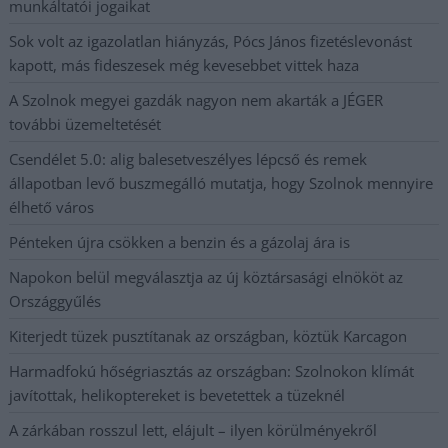
munkáltatói jogaikat
Sok volt az igazolatlan hiányzás, Pócs János fizetéslevonást
kapott, más fideszesek még kevesebbet vittek haza
A Szolnok megyei gazdák nagyon nem akarták a JÉGER
további üzemeltetését
Csendélet 5.0: alig balesetveszélyes lépcső és remek
állapotban levő buszmegálló mutatja, hogy Szolnok mennyire
élhető város
Pénteken újra csökken a benzin és a gázolaj ára is
Napokon belül megválasztja az új köztársasági elnököt az
Országgyűlés
Kiterjedt tüzek pusztítanak az országban, köztük Karcagon
Harmadfokú hőségriasztás az országban: Szolnokon klímát
javítottak, helikoptereket is bevetettek a tüzeknél
A zárkában rosszul lett, elájult – ilyen körülményekről