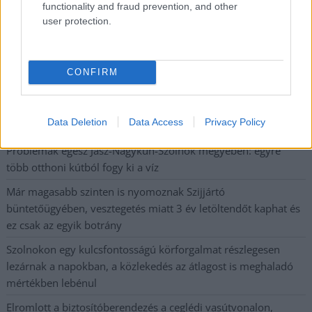
functionality and fraud prevention, and other
user protection.
Nem szeretne lemaradni semmiről? Csak egy kattintás, és hírlevelünk a
legfrissebb információkkal és exkluzív tartalmakkal hétről hétre
postaládájába érkezik!
CONFIRM
A SZOL24 legfrissebb 24 cikke
Data Deletion
Data Access
Privacy Policy
Problémák egész Jász-Nagykun-Szolnok megyében: egyre
több otthoni kútból fogy ki a víz
Már magasabb szinten is nyomoznak Szijjártó
büntetőügyében, vesztegetés miatt 3 év letöltendőt kaphat és
ez csak az egyik botrány
Szolnokon egy kulcsfontosságú körforgalmat részlegesen
lezárnak a napokban, a közlekedés az átlagost is meghaladó
mértékben lebénul
Elromlott a biztosítóberendezés a ceglédi vasútvonalon,