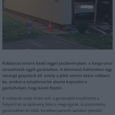
Robbanás történt kedd reggel Jászberényben, a Varga utcai
társasházak egyik garázsában. A detonáció hátterében egy
szivárgó gázpalack áll, amely a jelek szerint akkor robbant
be, amikor a tulajdonos be akarta kapcsolni a
gáztűzhelyet, hogy kávét főzzön.
A robbanás ereje óriási volt: a garázsajtót kiszakította a
helyéről és az építmény falai is megrogytak. A szomszédos
garázsokban és több, közelben parkoló autóban jelentős