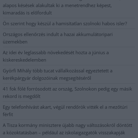
alapos késések alakultak ki a menetrendhez képest,
kimaradás is előfordult
Ön szerint hogy készül a hamisítatlan szolnoki habos isler?
Országos ellenőrzés indult a hazai akkumulátoripari
üzemekben
Az idei év leglassabb növekedését hozta a június a
kiskereskedelemben
Györfi Mihály több tucat vállalkozással egyeztetett a
kerékpárgyár dolgozóinak megsegítéséről
41 fok fölé forrósodott az ország, Szolnokon pedig egy másik
rekord is megdőlt
Egy telefonhívást akart, végül rendőrök vitték el a mezőtúri
férfit
A Tisza kormány minisztere újabb nagy változásokról döntött
a közoktatásban – például az iskolaigazgatók visszakapják