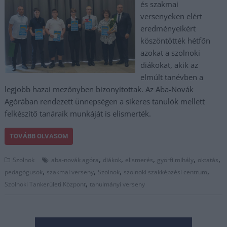
és szakmai
versenyeken elért
eredményeikért
köszöntötték hétfőn
azokat a szolnoki
diákokat, akik az
elmúlt tanévben a
legjobb hazai mezőnyben bizonyítottak. Az Aba-Novák
Agórában rendezett ünnepségen a sikeres tanulók mellett
felkészítő tanáraik munkáját is elismerték.
TOVÁBB OLVASOM
,
,
,
,
,
Szolnok
aba-novák agóra
diákok
elismerés
györfi mihály
oktatás
,
,
,
,
pedagógusok
szakmai verseny
Szolnok
szolnoki szakképzési centrum
,
Szolnoki Tankerületi Központ
tanulmányi verseny