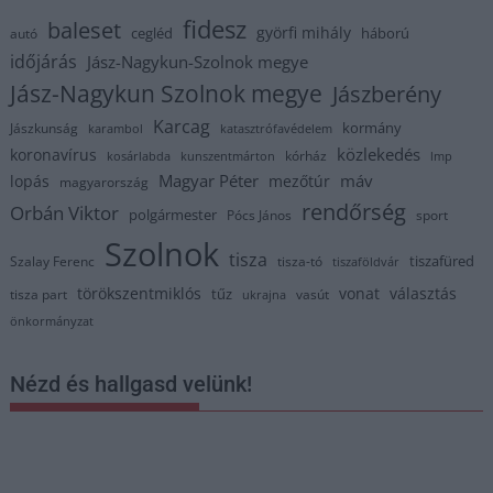
fidesz
baleset
györfi mihály
cegléd
háború
autó
időjárás
Jász-Nagykun-Szolnok megye
Jász-Nagykun Szolnok megye
Jászberény
Karcag
kormány
Jászkunság
karambol
katasztrófavédelem
közlekedés
koronavírus
kórház
kosárlabda
kunszentmárton
lmp
Magyar Péter
máv
lopás
mezőtúr
magyarország
rendőrség
Orbán Viktor
polgármester
Pócs János
sport
Szolnok
tisza
tiszafüred
Szalay Ferenc
tisza-tó
tiszaföldvár
törökszentmiklós
vonat
választás
tűz
tisza part
vasút
ukrajna
önkormányzat
Nézd és hallgasd velünk!