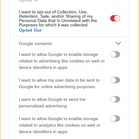
Opted In
ugyanazokból a szögekből
I want to opt-out of Collection, Use,
Ilyenek eddig a tapasztalatok a vendégektől – a hőhullám
Retention, Sale, and/or Sharing of my
Personal Data that Is Unrelated with the
miatt ingyenes a strandolás Szolnokon
Purposes for which it was collected.
Opted Out
Nem biztató: a hétvégi kisebb felfrissülés után jövő héten
megint visszatér a forróság, újra rekkenő hőség jön, akár 38
Google consents
fokokkal
I want to allow Google to enable storage
Közzétették a szakértői állásfoglalást, a Fiumei úti fák
related to advertising like cookies on web or
többsége szakszerűen már nem ápolható
device identifiers in apps.
A MÚOSZ sajtódíjának második helyét nyerte el a Borsod24 és
I want to allow my user data to be sent to
a Paraméter közös riportfilmje a Sajó szennyezéséről
Google for online advertising purposes.
Tánccal, zeneszóval és vásárral telik meg Jászberény, indul a
I want to allow Google to send me
Csángó Fesztivál
personalized advertising.
Meghosszabbított hőségriasztás és vízkorlátozások, a
I want to allow Google to enable storage
mezőtúri kórházban leállt a klíma
related to analytics like cookies on web or
device identifiers in apps.
Átszervezi működését az osztrák óriáscég, Szolnok is érintett