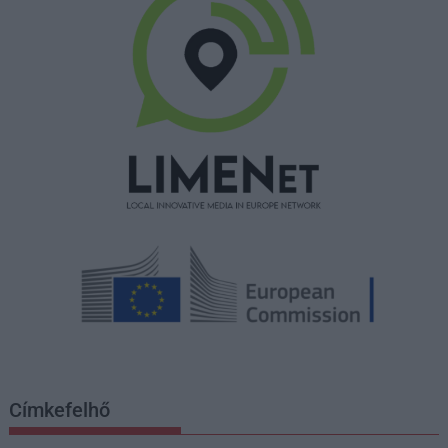
Címkefelhő