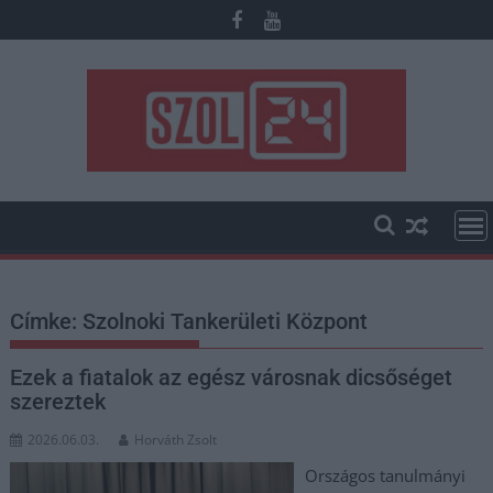
Skip
to
content
Címke:
Szolnoki Tankerületi Központ
Ezek a fiatalok az egész városnak dicsőséget
szereztek
2026.06.03.
Horváth Zsolt
Országos tanulmányi