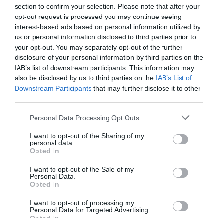
section to confirm your selection. Please note that after your
Napokon belül megválasztja az új köztársasági elnököt az
opt-out request is processed you may continue seeing
Országgyűlés
interest-based ads based on personal information utilized by
us or personal information disclosed to third parties prior to
Kiterjedt tüzek pusztítanak az országban, köztük Karcagon
your opt-out. You may separately opt-out of the further
Harmadfokú hőségriasztás az országban: Szolnokon klímát
disclosure of your personal information by third parties on the
IAB’s list of downstream participants. This information may
javítottak, helikoptereket is bevetettek a tüzeknél
also be disclosed by us to third parties on the
IAB’s List of
A zárkában rosszul lett, elájult – ilyen körülményekről
Downstream Participants
that may further disclose it to other
számoltak be a szolnoki börtönből
third parties.
Váratlan fennakadás borította fel a Szolnok–Kecskemét
Please note that this website/app uses one or more Google
Personal Data Processing Opt Outs
services and may gather and store information including but
vasútvonal közlekedését
not limited to your visit or usage behaviour. You may click to
I want to opt-out of the Sharing of my
personal data.
A polgármester a szolnoki cégekhez fordult: több száz
grant or deny consent to Google and its third-party tags to
Opted In
elbocsátott dolgozón segítene
use your data for below specified purposes in below Google
consent section.
I want to opt-out of the Sale of my
Csődbe ment a tószegi Accell Hunland, a hazai
Personal Data.
kerékpárgyártás meghatározó szereplője
Opted In
Egyszer fent, egyszer lent, így festett a Duna a két évvel
I want to opt-out of processing my
Personal Data for Targeted Advertising.
ezelőtti árvíz idején és így most – fotógyűjtemény