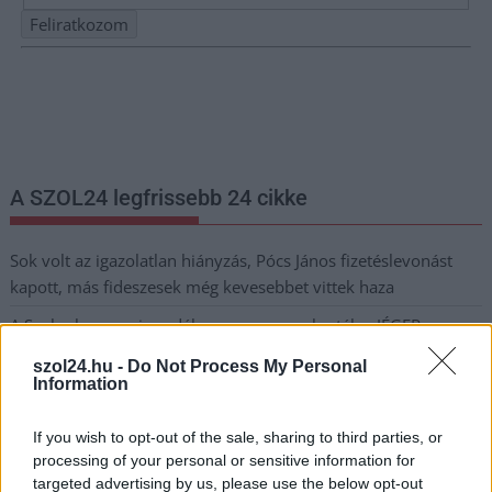
Nem szeretne lemaradni semmiről? Csak egy kattintás, és hírlevelünk a
legfrissebb információkkal és exkluzív tartalmakkal hétről hétre
postaládájába érkezik!
A SZOL24 legfrissebb 24 cikke
Sok volt az igazolatlan hiányzás, Pócs János fizetéslevonást
kapott, más fideszesek még kevesebbet vittek haza
A Szolnok megyei gazdák nagyon nem akarták a JÉGER
további üzemeltetését
szol24.hu -
Do Not Process My Personal
Information
Csendélet 5.0: alig balesetveszélyes lépcső és remek
állapotban levő buszmegálló mutatja, hogy Szolnok mennyire
If you wish to opt-out of the sale, sharing to third parties, or
élhető város
processing of your personal or sensitive information for
Pénteken újra csökken a benzin és a gázolaj ára is
targeted advertising by us, please use the below opt-out