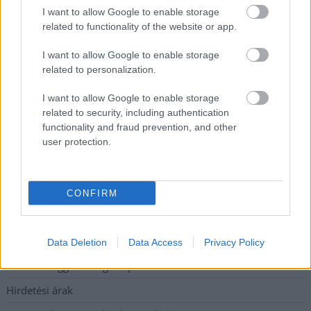
Tragédiába torkollott a segítségnyújtás elmulasztása, három
I want to allow Google to enable storage
kisújszállási lakos ellen emeltek vádat
related to functionality of the website or app.
Hatalmas lángok csaptak fel Szolnokon
I want to allow Google to enable storage
related to personalization.
Vízitraffipax a Tisza-tavon: mostantól senki sem úszhatja meg
a száguldozást
I want to allow Google to enable storage
related to security, including authentication
Szolnokra is megérkezik a nyár eddigi legkeményebb napja
functionality and fraud prevention, and other
Már Szolnokon is korlátozások léptek életbe a tartós hatalmas
user protection.
hőség, a vízhiány és az áramtakarékosság miatt
CONFIRM
Elérhetőség
Adatkezelési tájékoztató
Data Deletion
Data Access
Privacy Policy
Etikai és függetlenségi alapelvek
Hirdetési árak