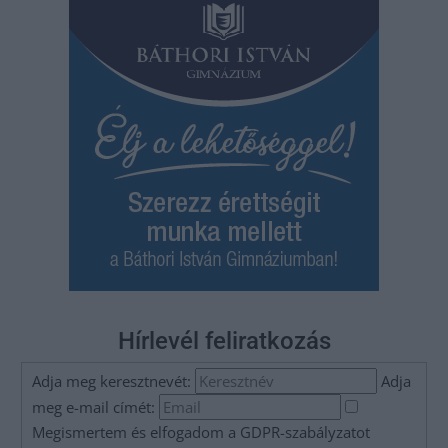
Hírlevél feliratkozás
Adja meg keresztnevét:
Adja
meg e-mail címét:
Megismertem és elfogadom a
GDPR-szabályzat
ot