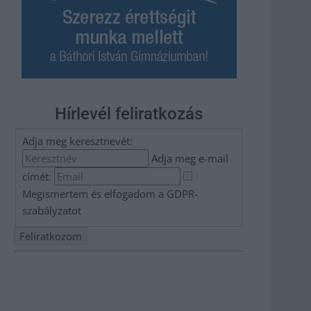
Hírlevél feliratkozás
Adja meg keresztnevét:
Adja meg e-mail
címét:
Megismertem és elfogadom a
GDPR-
szabályzat
ot
Nem szeretne lemaradni semmiről? Csak egy kattintás, és
hírlevelünk a legfrissebb információkkal és exkluzív
tartalmakkal hétről hétre postaládájába érkezik!