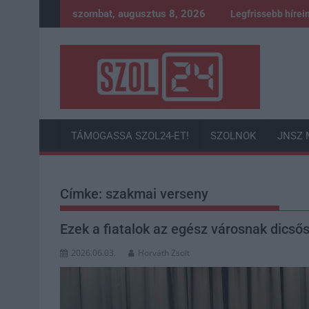
Skip
szombat, augusztus 8, 2026
Legfrissebb hírei
to
content
TÁMOGASSA SZOL24-ET!
SZOLNOK
JNSZ 
Címke:
szakmai verseny
Ezek a fiatalok az egész városnak dicső
2026.06.03.
Horváth Zsolt