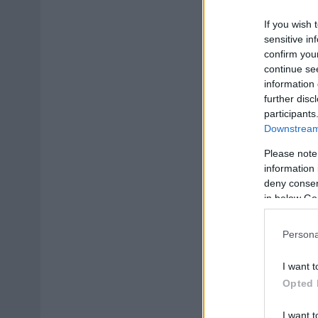
If you wish 
sensitive in
confirm you
continue se
information 
further disc
participants
Downstream 
Please note
information 
deny consent
in below Go
Persona
I want t
Opted 
I want t