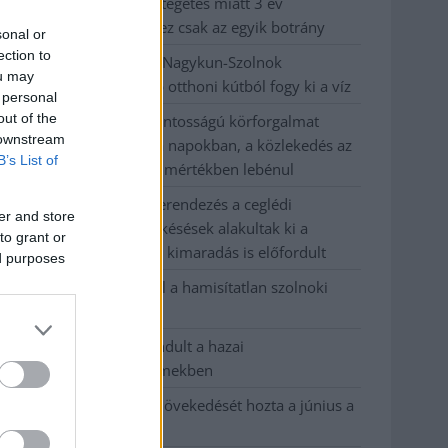
büntetőügyében, vesztegetés miatt 3 év
letöltendőt kaphat és ez csak az egyik botrány
sonal or
ection to
Problémák egész Jász-Nagykun-Szolnok
ou may
megyében: egyre több otthoni kútból fogy ki a víz
 personal
out of the
Szolnokon egy kulcsfontosságú körforgalmat
 downstream
részlegesen lezárnak a napokban, a közlekedés az
B’s List of
átlagost is meghaladó mértékben lebénul
Elromlott a biztosítóberendezés a ceglédi
er and store
vasútvonalon, alapos késések alakultak ki a
to grant or
menetrendhez képest, kimaradás is előfordult
ed purposes
Ön szerint hogy készül a hamisítatlan szolnoki
habos isler?
Országos ellenőrzés indult a hazai
akkumulátoripari üzemekben
Az idei év leglassabb növekedését hozta a június a
kiskereskedelemben