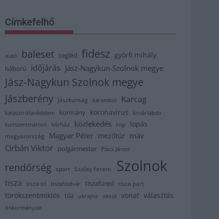
Címkefelhő
fidesz
baleset
györfi mihály
cegléd
autó
időjárás
Jász-Nagykun-Szolnok megye
háború
Jász-Nagykun Szolnok megye
Jászberény
Karcag
Jászkunság
karambol
koronavírus
kormány
katasztrófavédelem
kosárlabda
közlekedés
lopás
kórház
kunszentmárton
lmp
Magyar Péter
máv
mezőtúr
magyarország
Orbán Viktor
polgármester
Pócs János
Szolnok
rendőrség
sport
Szalay Ferenc
tisza
tiszafüred
tisza part
tisza-tó
tiszaföldvár
törökszentmiklós
vonat
választás
tűz
vasút
ukrajna
önkormányzat