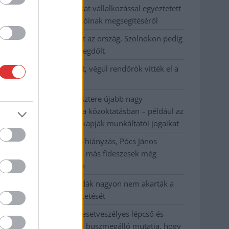
Györfi Mihály több tucat vállalkozással egyeztetett
a kerékpárgyár dolgozóinak megsegítéséről
41 fok fölé forrósodott az ország, Szolnokon pedig
egy másik rekord is megdőlt
Egy telefonhívást akart, végül rendőrök vitték el a
mezőtúri férfit
A Tisza kormány minisztere újabb nagy
változásokról döntött a közoktatásban – például az
iskolaigazgatók visszakapják munkáltatói jogaikat
Sok volt az igazolatlan hiányzás, Pócs János
fizetéslevonást kapott, más fideszesek még
kevesebbet vittek haza
A Szolnok megyei gazdák nagyon nem akarták a
JÉGER további üzemeltetését
Csendélet 5.0: alig balesetveszélyes lépcső és
remek állapotban levő buszmegálló mutatja, hogy