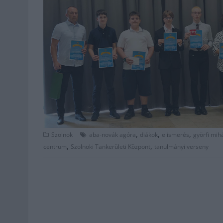
,
,
,
Szolnok
aba-novák agóra
diákok
elismerés
györfi mih
,
,
centrum
Szolnoki Tankerületi Központ
tanulmányi verseny