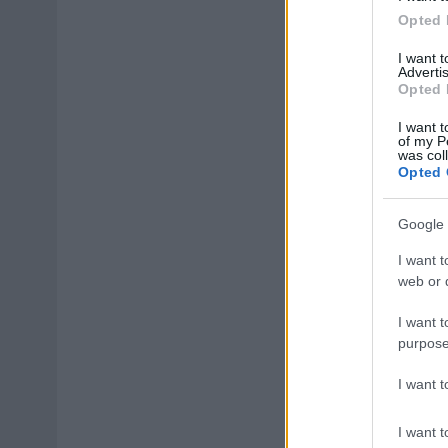
Opted 
I want 
Advertis
Opted 
I want t
of my P
was col
Opted 
Google 
I want t
web or d
I want t
purpose
I want 
I want t