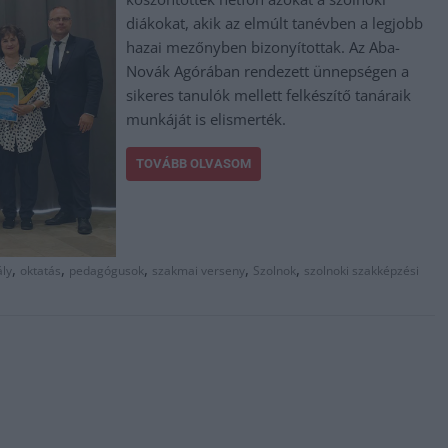
diákokat, akik az elmúlt tanévben a legjobb
hazai mezőnyben bizonyítottak. Az Aba-
Novák Agórában rendezett ünnepségen a
sikeres tanulók mellett felkészítő tanáraik
munkáját is elismerték.
TOVÁBB OLVASOM
,
,
,
,
,
ály
oktatás
pedagógusok
szakmai verseny
Szolnok
szolnoki szakképzési