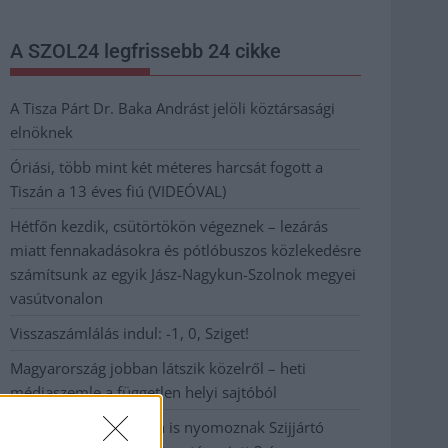
A SZOL24 legfrissebb 24 cikke
A Tisza Párt Dr. Baka Andrást jelöli köztársasági
elnöknek
Óriási, több mint két méteres harcsát fogott a
Tiszán a 13 éves fiú (VIDEÓVAL)
Hétfőn kezdik, csütörtökön végeznek – lezárás
miatt fennakadásokra és pótlóbuszos közlekedésre
számítsunk az egyik Jász-Nagykun-Szolnok megyei
vasútvonalon
Visszaszámlálás indul: -1, 0, Sziget!
Magyarország jobban látszik közelről – heti
médiaszemle a független helyi sajtóból
Már magasabb szinten is nyomoznak Szijjártó