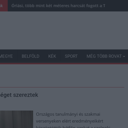
Óriási, több mint két méteres harcsát fogott a Tiszán a 13 
nk
MEGYE
BELFÖLD
KÉK
SPORT
MÉG TÖBB ROVAT
séget szereztek
Országos tanulmányi és szakmai
versenyeken elért eredményeikért
köszöntötték hétfőn azokat a szolnoki