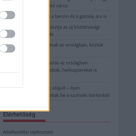
Szolnok mennyire élhető város
Pénteken újra csökken a benzin és a gázolaj ára is
Napokon belül megválasztja az új köztársasági
elnököt az Országgyűlés
Kiterjedt tüzek pusztítanak az országban, köztük
Karcagon
Harmadfokú hőségriasztás az országban:
Szolnokon klímát javítottak, helikoptereket is
bevetettek a tüzeknél
A zárkában rosszul lett, elájult – ilyen
körülményekről számoltak be a szolnoki börtönből
Elérhetőség
Adatkezelési tájékoztató