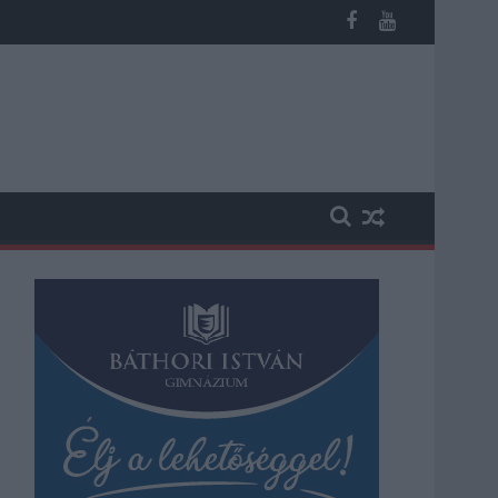
éves fiú (VIDEÓVAL)