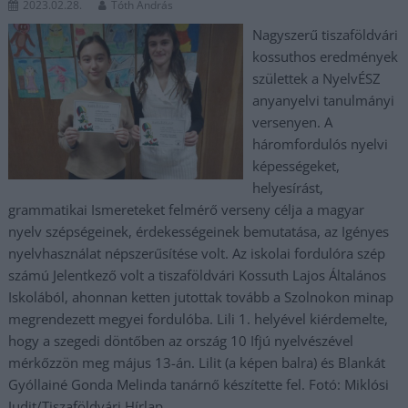
2023.02.28.
Tóth András
Nagyszerű tiszaföldvári
kossuthos eredmények
születtek a NyelvÉSZ
anyanyelvi tanulmányi
versenyen. A
háromfordulós nyelvi
képességeket,
helyesírást,
grammatikai Ismereteket felmérő verseny célja a magyar
nyelv szépségeinek, érdekességeinek bemutatása, az Igényes
nyelvhasználat népszerűsítése volt. Az iskolai fordulóra szép
számú Jelentkező volt a tiszaföldvári Kossuth Lajos Általános
Iskolából, ahonnan ketten jutottak tovább a Szolnokon minap
megrendezett megyei fordulóba. Lili 1. helyével kiérdemelte,
hogy a szegedi döntőben az ország 10 Ifjú nyelvészével
mérkőzzön meg május 13-án. Lilit (a képen balra) és Blankát
Gyóllainé Gonda Melinda tanárnő készítette fel. Fotó: Miklósi
Judit/Tiszaföldvári Hírlap