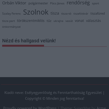
rendőrség
Orbán Viktor
polgármester
Pócs János
sport
Szolnok
tisza
tiszafüred
Szalay Ferenc
tisza-tó
tiszaföldvár
törökszentmiklós
vonat
választás
tűz
tisza part
vasút
ukrajna
önkormányzat
Nézd és hallgasd velünk!
Kiadó neve: Esélyegyenlőség és Fenntarthatóság Egyesület |
Copyright © Minden jog fenntartva!
Proudly powered by WordPress
|
Theme: SuperMag by
Acme