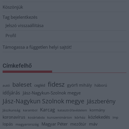
Köszönjük
Tag bejelentkezés
Jelszó visszaállítása
Profil
Támogassa a független helyi sajtót!
Címkefelhő
fidesz
baleset
györfi mihály
cegléd
háború
autó
időjárás
Jász-Nagykun-Szolnok megye
Jász-Nagykun Szolnok megye
Jászberény
Karcag
kormány
Jászkunság
karambol
katasztrófavédelem
közlekedés
koronavírus
kórház
kosárlabda
kunszentmárton
lmp
Magyar Péter
máv
lopás
mezőtúr
magyarország