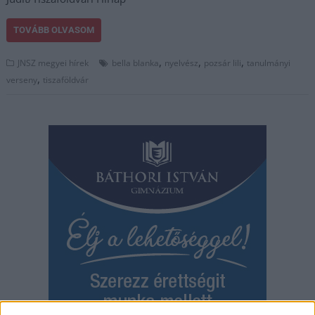
TOVÁBB OLVASOM
,
,
,
JNSZ megyei hírek
bella blanka
nyelvész
pozsár lili
tanulmányi
,
verseny
tiszaföldvár