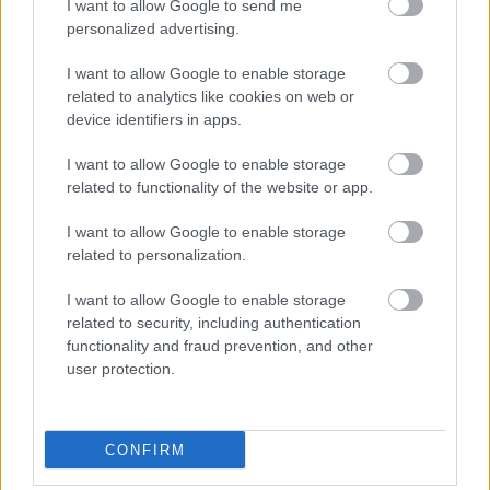
I want to allow Google to send me
personalized advertising.
Elromlott a biztosítóberendezés a ceglédi vasútvonalon,
alapos késések alakultak ki a menetrendhez képest,
I want to allow Google to enable storage
kimaradás is előfordult
related to analytics like cookies on web or
device identifiers in apps.
Ön szerint hogy készül a hamisítatlan szolnoki habos isler?
I want to allow Google to enable storage
Országos ellenőrzés indult a hazai akkumulátoripari
related to functionality of the website or app.
üzemekben
Az idei év leglassabb növekedését hozta a június a
I want to allow Google to enable storage
related to personalization.
kiskereskedelemben
Györfi Mihály több tucat vállalkozással egyeztetett a
I want to allow Google to enable storage
kerékpárgyár dolgozóinak megsegítéséről
related to security, including authentication
functionality and fraud prevention, and other
41 fok fölé forrósodott az ország, Szolnokon pedig egy másik
user protection.
rekord is megdőlt
Egy telefonhívást akart, végül rendőrök vitték el a mezőtúri
férfit
CONFIRM
A Tisza kormány minisztere újabb nagy változásokról döntött