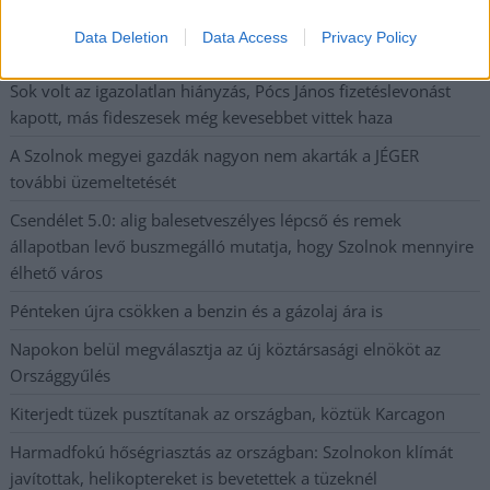
a közoktatásban – például az iskolaigazgatók visszakapják
Data Deletion
Data Access
Privacy Policy
munkáltatói jogaikat
Sok volt az igazolatlan hiányzás, Pócs János fizetéslevonást
kapott, más fideszesek még kevesebbet vittek haza
A Szolnok megyei gazdák nagyon nem akarták a JÉGER
további üzemeltetését
Csendélet 5.0: alig balesetveszélyes lépcső és remek
állapotban levő buszmegálló mutatja, hogy Szolnok mennyire
élhető város
Pénteken újra csökken a benzin és a gázolaj ára is
Napokon belül megválasztja az új köztársasági elnököt az
Országgyűlés
Kiterjedt tüzek pusztítanak az országban, köztük Karcagon
Harmadfokú hőségriasztás az országban: Szolnokon klímát
javítottak, helikoptereket is bevetettek a tüzeknél