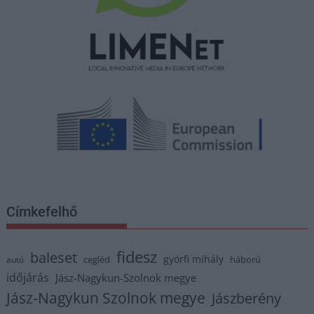
Címkefelhő
fidesz
baleset
györfi mihály
cegléd
háború
autó
időjárás
Jász-Nagykun-Szolnok megye
Jász-Nagykun Szolnok megye
Jászberény