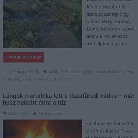
délután tűz ütött ki
Jászfelsőszentgyörgy
külterületén, mintegy
tizenöt hektáron kapott
lángra a nádas és az
erdő aljnövényzete.
TOVÁBB OLVASOM
,
,
,
JNSZ megyei hírek
erdő
jászfelsőszentgyörgy
katasztrófavédelem
,
,
,
,
külterület
lápos
nádas
tűz
tűzoltóság
Lángok martaléka lett a tiszafüredi nádas – már
húsz hektárt érint a tűz
2025.04.26.
Palinkas Janos
Hatalmas terület vált a
tűz áldozatává a Tisza-