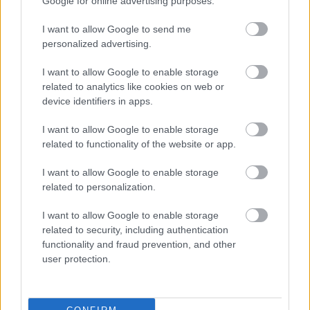
Google for online advertising purposes.
I want to allow Google to send me
personalized advertising.
I want to allow Google to enable storage
Hírlevél feliratkozás
related to analytics like cookies on web or
device identifiers in apps.
Adja meg keresztnevét:
Adja
meg e-mail címét:
I want to allow Google to enable storage
Megismertem és elfogadom a
GDPR-szabályzat
ot
related to functionality of the website or app.
I want to allow Google to enable storage
related to personalization.
Nem szeretne lemaradni semmiről? Csak egy kattintás, és hírlevelünk a
legfrissebb információkkal és exkluzív tartalmakkal hétről hétre
I want to allow Google to enable storage
related to security, including authentication
postaládájába érkezik!
functionality and fraud prevention, and other
user protection.
A SZOL24 legfrissebb 24 cikke