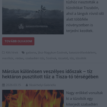
tűzhöz riasztották a
tűzoltókat Tiszabőn,
ahol a lángok rövid idő
alatt többféle
növényzetben is
terjedni kezdtek.
TOVÁBB OLVASOM
,
,
,
Kék hírek
gabona
Jász-Nagykun-Szolnok
katasztrófavédelem
,
,
,
,
,
,
mezőtúr
nádas
szabadtéri tűz
Szolnok
tiszabő
tűz
tűzoltók
Március különösen veszélyes időszak – tíz
hektáron pusztított tűz a Tisza-tó térségében
2026.03.15.
Vásárhelyi Gabriella
Nagy erőkkel vonultak
ki a tűzoltók egy
kiterjedt szabadtéri