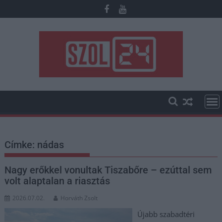
Skip
to
content
Címke:
nádas
Nagy erőkkel vonultak Tiszabőre – ezúttal sem
volt alaptalan a riasztás
2026.07.02.
Horváth Zsolt
Újabb szabadtéri