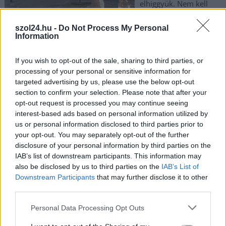
elhiggyük. Nem kell
nekünk semmilyen
mesterséges
szol24.hu -
Do Not Process My Personal
Information
intelligencia Szolnokon
egy ilyen kép elkészítéséhez, csak ki kell nézni az ablakon az
If you wish to opt-out of the sale, sharing to third parties, or
Ady Endre úton.
processing of your personal or sensitive information for
targeted advertising by us, please use the below opt-out
TOVÁBB OLVASOM
section to confirm your selection. Please note that after your
opt-out request is processed you may continue seeing
,
,
,
,
,
Szolnok
ady endre út
épület
kánikula
nádas
Szolnok
szövetség
interest-based ads based on personal information utilized by
,
,
abc
tavacska
tető
us or personal information disclosed to third parties prior to
your opt-out. You may separately opt-out of the further
disclosure of your personal information by third parties on the
Tűz ütött ki Szolnokon, ég a száraz fű és a
IAB’s list of downstream participants. This information may
nádas több helyen is
also be disclosed by us to third parties on the
IAB’s List of
Downstream Participants
that may further disclose it to other
2023.07.18.
Kiss Lajos
third parties.
A Sashalmi úton és
Please note that this website/app uses one or more Google
környékén vannak
Personal Data Processing Opt Outs
services and may gather and store information including but
jócskán bajok.