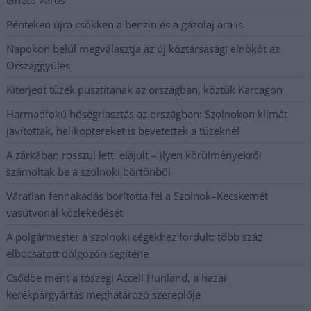
élhető város
Pénteken újra csökken a benzin és a gázolaj ára is
Napokon belül megválasztja az új köztársasági elnököt az
Országgyűlés
Kiterjedt tüzek pusztítanak az országban, köztük Karcagon
Harmadfokú hőségriasztás az országban: Szolnokon klímát
javítottak, helikoptereket is bevetettek a tüzeknél
A zárkában rosszul lett, elájult – ilyen körülményekről
számoltak be a szolnoki börtönből
Váratlan fennakadás borította fel a Szolnok–Kecskemét
vasútvonal közlekedését
A polgármester a szolnoki cégekhez fordult: több száz
elbocsátott dolgozón segítene
Csődbe ment a tószegi Accell Hunland, a hazai
kerékpárgyártás meghatározó szereplője