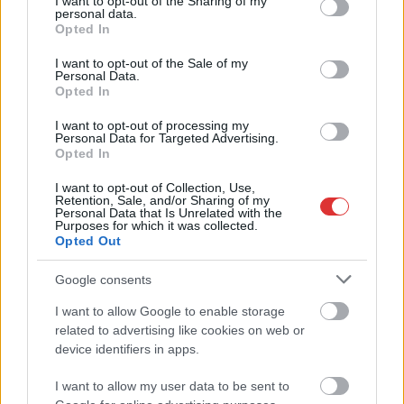
not limited to your visit or usage behaviour. You may click to
I want to opt-out of the Sharing of my
personal data.
grant or deny consent to Google and its third-party tags to
TOVÁBB OLVASOM
Opted In
use your data for below specified purposes in below Google
consent section.
I want to opt-out of the Sale of my
Personal Data.
Opted In
,
,
,
,
Szolnok
katasztrófavédelem
kigyulladt
nádas
sashalmi út
száraz
,
,
fű
Szolnok
tűz
I want to opt-out of processing my
Personal Data for Targeted Advertising.
Opted In
I want to opt-out of Collection, Use,
Retention, Sale, and/or Sharing of my
Personal Data that Is Unrelated with the
Purposes for which it was collected.
Opted Out
Google consents
I want to allow Google to enable storage
related to advertising like cookies on web or
device identifiers in apps.
I want to allow my user data to be sent to