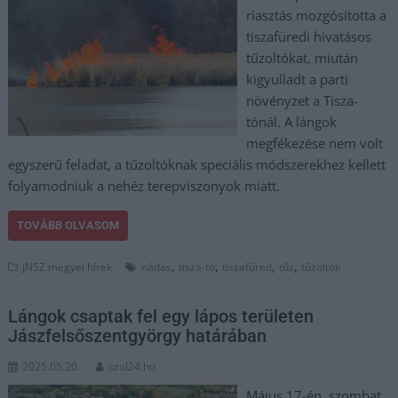
riasztás mozgósította a
tiszafüredi hivatásos
tűzoltókat, miután
kigyulladt a parti
növényzet a Tisza-
tónál. A lángok
megfékezése nem volt
egyszerű feladat, a tűzoltóknak speciális módszerekhez kellett
folyamodniuk a nehéz terepviszonyok miatt.
TOVÁBB OLVASOM
,
,
,
,
JNSZ megyei hírek
nádas
tisza-tó
tiszafüred
tűz
tűzoltók
Lángok csaptak fel egy lápos területen
Jászfelsőszentgyörgy határában
2025.05.20.
szol24.hu
Május 17-én, szombat