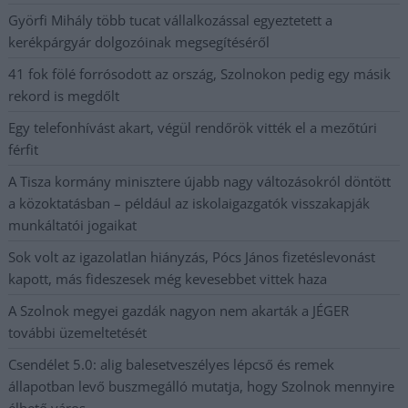
Györfi Mihály több tucat vállalkozással egyeztetett a
kerékpárgyár dolgozóinak megsegítéséről
41 fok fölé forrósodott az ország, Szolnokon pedig egy másik
rekord is megdőlt
Egy telefonhívást akart, végül rendőrök vitték el a mezőtúri
férfit
A Tisza kormány minisztere újabb nagy változásokról döntött
a közoktatásban – például az iskolaigazgatók visszakapják
munkáltatói jogaikat
Sok volt az igazolatlan hiányzás, Pócs János fizetéslevonást
kapott, más fideszesek még kevesebbet vittek haza
A Szolnok megyei gazdák nagyon nem akarták a JÉGER
további üzemeltetését
Csendélet 5.0: alig balesetveszélyes lépcső és remek
állapotban levő buszmegálló mutatja, hogy Szolnok mennyire