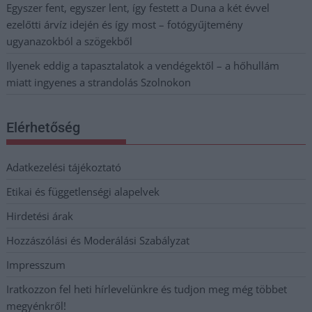
Egyszer fent, egyszer lent, így festett a Duna a két évvel
ezelőtti árvíz idején és így most – fotógyűjtemény
ugyanazokból a szögekből
Ilyenek eddig a tapasztalatok a vendégektől – a hőhullám
miatt ingyenes a strandolás Szolnokon
Elérhetőség
Adatkezelési tájékoztató
Etikai és függetlenségi alapelvek
Hirdetési árak
Hozzászólási és Moderálási Szabályzat
Impresszum
Iratkozzon fel heti hírlevelünkre és tudjon meg még többet
megyénkről!