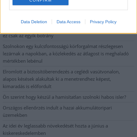
CONFIRM
Problémák egész Jász-Nagykun-Szolnok megyében: egyre
több otthoni kútból fogy ki a víz
Már magasabb szinten is nyomoznak Szijjártó
Data Deletion
Data Access
Privacy Policy
büntetőügyében, vesztegetés miatt 3 év letöltendőt kaphat és
ez csak az egyik botrány
Szolnokon egy kulcsfontosságú körforgalmat részlegesen
lezárnak a napokban, a közlekedés az átlagost is meghaladó
mértékben lebénul
Elromlott a biztosítóberendezés a ceglédi vasútvonalon,
alapos késések alakultak ki a menetrendhez képest,
kimaradás is előfordult
Ön szerint hogy készül a hamisítatlan szolnoki habos isler?
Országos ellenőrzés indult a hazai akkumulátoripari
üzemekben
Az idei év leglassabb növekedését hozta a június a
kiskereskedelemben