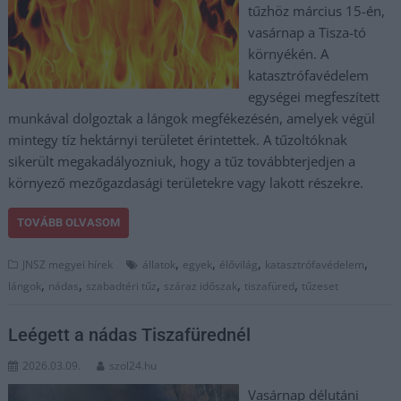
tűzhöz március 15-én,
vasárnap a Tisza-tó
környékén. A
katasztrófavédelem
egységei megfeszített
munkával dolgoztak a lángok megfékezésén, amelyek végül
mintegy tíz hektárnyi területet érintettek. A tűzoltóknak
sikerült megakadályozniuk, hogy a tűz továbbterjedjen a
környező mezőgazdasági területekre vagy lakott részekre.
TOVÁBB OLVASOM
,
,
,
,
JNSZ megyei hírek
állatok
egyek
élővilág
katasztrófavédelem
,
,
,
,
,
lángok
nádas
szabadtéri tűz
száraz időszak
tiszafüred
tűzeset
Leégett a nádas Tiszafürednél
2026.03.09.
szol24.hu
Vasárnap délutáni