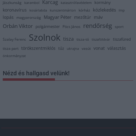
Karcag
kormány
Jászkunság
karambol
katasztrófavédelem
közlekedés
koronavírus
kórház
kosárlabda
kunszentmárton
lmp
Magyar Péter
máv
lopás
mezőtúr
magyarország
rendőrség
Orbán Viktor
polgármester
Pócs János
sport
Szolnok
tisza
tiszafüred
Szalay Ferenc
tisza-tó
tiszaföldvár
törökszentmiklós
vonat
választás
tűz
tisza part
vasút
ukrajna
önkormányzat
Nézd és hallgasd velünk!