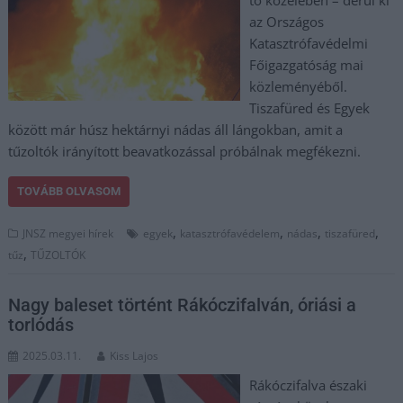
tó közelében – derül ki
az Országos
Katasztrófavédelmi
Főigazgatóság mai
közleményéből.
Tiszafüred és Egyek
között már húsz hektárnyi nádas áll lángokban, amit a
tűzoltók irányított beavatkozással próbálnak megfékezni.
TOVÁBB OLVASOM
,
,
,
,
JNSZ megyei hírek
egyek
katasztrófavédelem
nádas
tiszafüred
,
tűz
TŰZOLTÓK
Nagy baleset történt Rákóczifalván, óriási a
torlódás
2025.03.11.
Kiss Lajos
Rákóczifalva északi