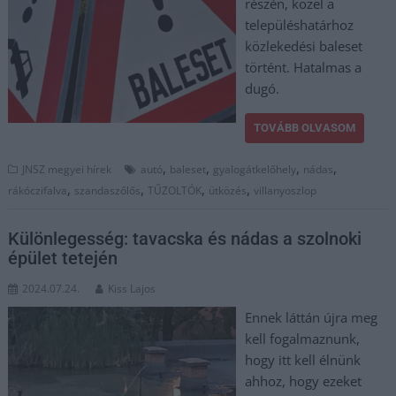
részén, közel a
településhatárhoz
közlekedési baleset
történt. Hatalmas a
dugó.
TOVÁBB OLVASOM
,
,
,
,
JNSZ megyei hírek
autó
baleset
gyalogátkelőhely
nádas
,
,
,
,
rákóczifalva
szandaszőlős
TŰZOLTÓK
ütközés
villanyoszlop
Különlegesség: tavacska és nádas a szolnoki
épület tetején
2024.07.24.
Kiss Lajos
Ennek láttán újra meg
kell fogalmaznunk,
hogy itt kell élnünk
ahhoz, hogy ezeket