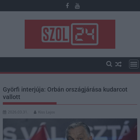
Skip
to
content
Györfi interjúja: Orbán országjárása kudarcot
vallott
2026.03.31.
Kiss Lajos