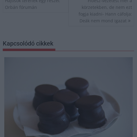
Hajósok terének egy részét
Fidesz-vezetést mér a
Orbán fórumán
körzetekben, de nem ezt
fogja kiadni- Hann cáfolja:
Deák nem mond igazat
Kapcsolódó cikkek