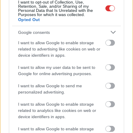
I want to opt-out of Collection, Use,
Retention, Sale, and/or Sharing of my
Personal Data that Is Unrelated with the
Purposes for which it was collected.
Opted Out
Google consents
I want to allow Google to enable storage
Hírlevél feliratkozás
related to advertising like cookies on web or
device identifiers in apps.
Adja meg keresztnevét:
Adja
meg e-mail címét:
I want to allow my user data to be sent to
Google for online advertising purposes.
Megismertem és elfogadom a
GDPR-szabályzat
ot
I want to allow Google to send me
personalized advertising.
Nem szeretne lemaradni semmiről? Csak egy kattintás, és hírlevelünk a
I want to allow Google to enable storage
legfrissebb információkkal és exkluzív tartalmakkal hétről hétre
related to analytics like cookies on web or
postaládájába érkezik!
device identifiers in apps.
I want to allow Google to enable storage
A SZOL24 legfrissebb 24 cikke