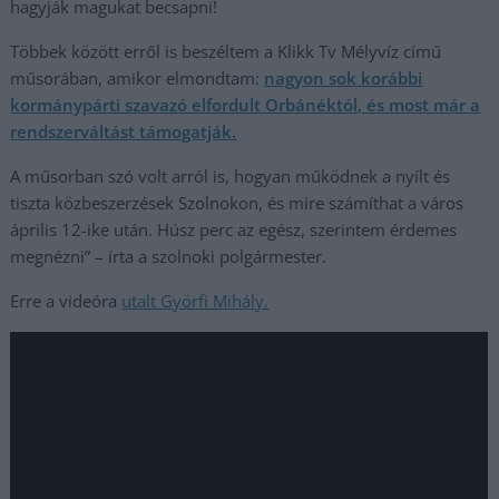
hagyják magukat becsapni!
Többek között erről is beszéltem a Klikk Tv Mélyvíz című
műsorában, amikor elmondtam:
nagyon sok korábbi
kormánypárti szavazó elfordult Orbánéktól, és most már a
rendszerváltást támogatják.
A műsorban szó volt arról is, hogyan működnek a nyílt és
tiszta közbeszerzések Szolnokon, és mire számíthat a város
április 12-ike után. Húsz perc az egész, szerintem érdemes
megnézni” – írta a szolnoki polgármester.
Erre a videóra
utalt Györfi Mihály.