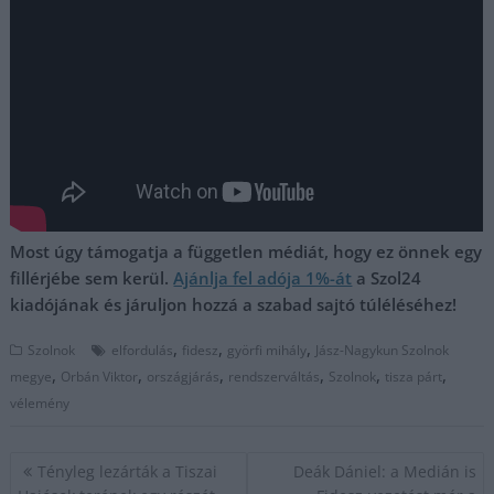
Most úgy támogatja a független médiát, hogy ez önnek egy
fillérjébe sem kerül.
Ajánlja fel adója 1%-át
a Szol24
kiadójának és járuljon hozzá a szabad sajtó túléléséhez!
,
,
,
Szolnok
elfordulás
fidesz
györfi mihály
Jász-Nagykun Szolnok
,
,
,
,
,
,
megye
Orbán Viktor
országjárás
rendszerváltás
Szolnok
tisza párt
vélemény
Bejegyzés
Tényleg lezárták a Tiszai
Deák Dániel: a Medián is
navigáció