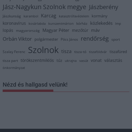
Jász-Nagykun Szolnok megye
Jászberény
Karcag
kormány
Jászkunság
karambol
katasztrófavédelem
közlekedés
koronavírus
kórház
kosárlabda
kunszentmárton
lmp
Magyar Péter
máv
lopás
mezőtúr
magyarország
rendőrség
Orbán Viktor
polgármester
Pócs János
sport
Szolnok
tisza
tiszafüred
Szalay Ferenc
tisza-tó
tiszaföldvár
törökszentmiklós
vonat
választás
tűz
tisza part
vasút
ukrajna
önkormányzat
Nézd és hallgasd velünk!