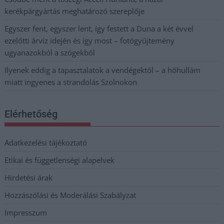
kerékpárgyártás meghatározó szereplője
Egyszer fent, egyszer lent, így festett a Duna a két évvel
ezelőtti árvíz idején és így most – fotógyűjtemény
ugyanazokból a szögekből
Ilyenek eddig a tapasztalatok a vendégektől – a hőhullám
miatt ingyenes a strandolás Szolnokon
Elérhetőség
Adatkezelési tájékoztató
Etikai és függetlenségi alapelvek
Hirdetési árak
Hozzászólási és Moderálási Szabályzat
Impresszum