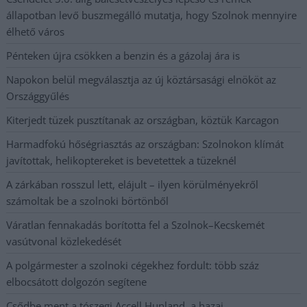
állapotban levő buszmegálló mutatja, hogy Szolnok mennyire
élhető város
Pénteken újra csökken a benzin és a gázolaj ára is
Napokon belül megválasztja az új köztársasági elnököt az
Országgyűlés
Kiterjedt tüzek pusztítanak az országban, köztük Karcagon
Harmadfokú hőségriasztás az országban: Szolnokon klímát
javítottak, helikoptereket is bevetettek a tüzeknél
A zárkában rosszul lett, elájult – ilyen körülményekről
számoltak be a szolnoki börtönből
Váratlan fennakadás borította fel a Szolnok–Kecskemét
vasútvonal közlekedését
A polgármester a szolnoki cégekhez fordult: több száz
elbocsátott dolgozón segítene
Csődbe ment a tószegi Accell Hunland, a hazai