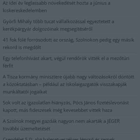
Az idei év leglassabb növekedését hozta a június a
kiskereskedelemben
Györfi Mihály több tucat vállalkozással egyeztetett a
kerékpárgyár dolgozóinak megsegítéséről
41 fok fölé forrósodott az ország, Szolnokon pedig egy másik
rekord is megdőlt
Egy telefonhívást akart, végül rendőrök vitték el a mezőtúri
férfit
A Tisza kormány minisztere újabb nagy változásokról döntött
a közoktatásban – például az iskolaigazgatók visszakapják
munkáltatói jogaikat
Sok volt az igazolatlan hiányzás, Pócs János fizetéslevonást
kapott, más fideszesek még kevesebbet vittek haza
A Szolnok megyei gazdák nagyon nem akarták a JÉGER
további üzemeltetését
Csendélet 5.0: alig balesetveszélyes lépcső és remek