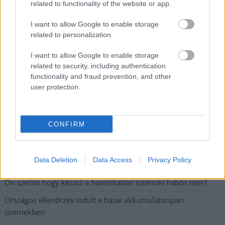
related to functionality of the website or app.
I want to allow Google to enable storage
Problémák egész Jász-Nagykun-Szolnok megyében: egyre
related to personalization.
több otthoni kútból fogy ki a víz
I want to allow Google to enable storage
Már magasabb szinten is nyomoznak Szijjártó
related to security, including authentication
büntetőügyében, vesztegetés miatt 3 év letöltendőt kaphat és
functionality and fraud prevention, and other
ez csak az egyik botrány
user protection.
Szolnokon egy kulcsfontosságú körforgalmat részlegesen
lezárnak a napokban, a közlekedés az átlagost is meghaladó
mértékben lebénul
CONFIRM
Elromlott a biztosítóberendezés a ceglédi vasútvonalon,
alapos késések alakultak ki a menetrendhez képest,
Data Deletion
Data Access
Privacy Policy
kimaradás is előfordult
Ön szerint hogy készül a hamisítatlan szolnoki habos isler?
Országos ellenőrzés indult a hazai akkumulátoripari
üzemekben