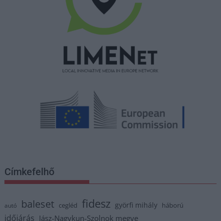
Címkefelhő
fidesz
baleset
györfi mihály
cegléd
háború
autó
időjárás
Jász-Nagykun-Szolnok megye