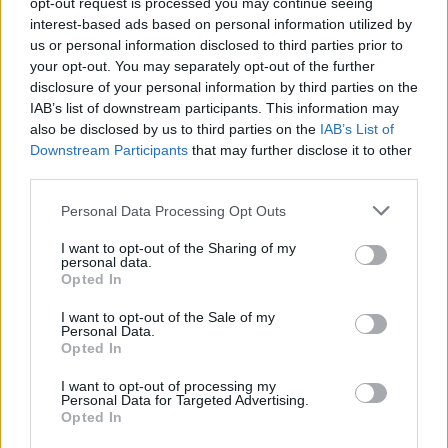
opt-out request is processed you may continue seeing
interest-based ads based on personal information utilized by
us or personal information disclosed to third parties prior to
2026.08.06.
Kiss Lajos
your opt-out. You may separately opt-out of the further
disclosure of your personal information by third parties on the
Csendélet 5.0: alig balesetveszélyes lépcső és
remek állapotban levő buszmegálló mutatja, hogy
IAB’s list of downstream participants. This information may
Szolnok mennyire élhető város
also be disclosed by us to third parties on the
IAB’s List of
Downstream Participants
that may further disclose it to other
Ha csak ezeket a képeket látnánk, azt gondolnánk, hogy az
third parties.
egyik leglepusztultabb balkáni vidéken járunk, de...
Please note that this website/app uses one or more Google
Szolnok
Personal Data Processing Opt Outs
services and may gather and store information including but
not limited to your visit or usage behaviour. You may click to
I want to opt-out of the Sharing of my
personal data.
grant or deny consent to Google and its third-party tags to
Opted In
use your data for below specified purposes in below Google
consent section.
I want to opt-out of the Sale of my
Personal Data.
Opted In
I want to opt-out of processing my
Personal Data for Targeted Advertising.
Opted In