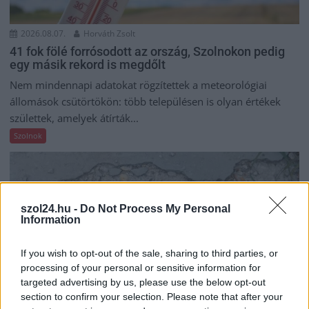
2026.08.07.
Horváth Zsolt
41 fok fölé forrósodott az ország, Szolnokon pedig
egy másik rekord is megdőlt
Nem mindennapi adatokat rögzítettek a meteorológiai
állomások csütörtökön: több településen is olyan értékek
születtek, amelyek átírták...
Szolnok
szol24.hu -
Do Not Process My Personal
Information
If you wish to opt-out of the sale, sharing to third parties, or
processing of your personal or sensitive information for
targeted advertising by us, please use the below opt-out
section to confirm your selection. Please note that after your