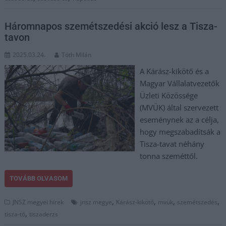
Háromnapos szemétszedési akció lesz a Tisza-
tavon
2025.03.24.
Tóth Milán
A Kárász-kikötő és a
Magyar Vállalatvezetők
Üzleti Közössége
(MVÜK) által szervezett
eseménynek az a célja,
hogy megszabadítsák a
Tisza-tavat néhány
tonna szeméttől.
TOVÁBB OLVASOM
,
,
,
,
JNSZ megyei hírek
jnsz megye
Kárász-kikötő
mvük
szemétszedés
,
tisza-tó
tiszaderzs