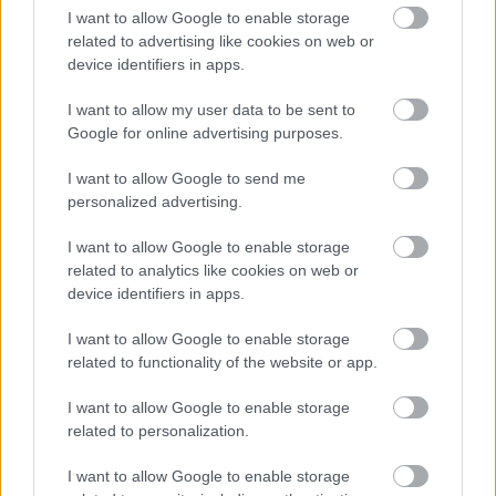
I want to allow Google to enable storage
related to advertising like cookies on web or
,
,
,
Kék hírek
bántalmazás
erőszak
láncfűrész
tiszaderzs
device identifiers in apps.
Közel kétmilliárd forint jut turisztikai
I want to allow my user data to be sent to
fejlesztésekre a Tisza-tónál
Google for online advertising purposes.
2023.10.02.
Tóth András
I want to allow Google to send me
personalized advertising.
Közel kétmilliárd forint
pályázati forrásból
I want to allow Google to enable storage
valósíthat meg
related to analytics like cookies on web or
turisztikai
device identifiers in apps.
fejlesztéseket
tizennégy Tisza- tavi
I want to allow Google to enable storage
related to functionality of the website or app.
település.
I want to allow Google to enable storage
TOVÁBB OLVASOM
related to personalization.
,
,
JNSZ megyei hírek
Karcag
tisza-tó
tiszaderzs
I want to allow Google to enable storage