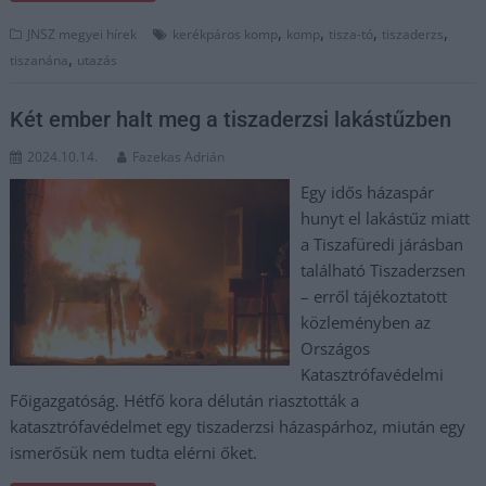
,
,
,
,
JNSZ megyei hírek
kerékpáros komp
komp
tisza-tó
tiszaderzs
,
tiszanána
utazás
Két ember halt meg a tiszaderzsi lakástűzben
2024.10.14.
Fazekas Adrián
Egy idős házaspár
hunyt el lakástűz miatt
a Tiszafüredi járásban
található Tiszaderzsen
– erről tájékoztatott
közleményben az
Országos
Katasztrófavédelmi
Főigazgatóság. Hétfő kora délután riasztották a
katasztrófavédelmet egy tiszaderzsi házaspárhoz, miután egy
ismerősük nem tudta elérni őket.