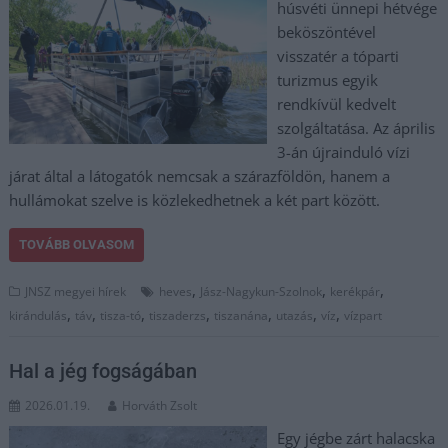
húsvéti ünnepi hétvége
beköszöntével
visszatér a tóparti
turizmus egyik
rendkívül kedvelt
szolgáltatása. Az április
3-án újrainduló vízi
járat által a látogatók nemcsak a szárazföldön, hanem a
hullámokat szelve is közlekedhetnek a két part között.
TOVÁBB OLVASOM
,
,
,
JNSZ megyei hírek
heves
Jász-Nagykun-Szolnok
kerékpár
,
,
,
,
,
,
,
kirándulás
táv
tisza-tó
tiszaderzs
tiszanána
utazás
víz
vízpart
Hal a jég fogságában
2026.01.19.
Horváth Zsolt
Egy jégbe zárt halacska