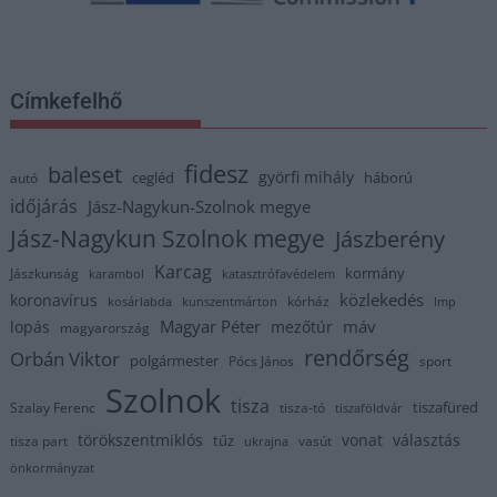
Címkefelhő
fidesz
baleset
györfi mihály
cegléd
háború
autó
időjárás
Jász-Nagykun-Szolnok megye
Jász-Nagykun Szolnok megye
Jászberény
Karcag
kormány
Jászkunság
karambol
katasztrófavédelem
közlekedés
koronavírus
kórház
kosárlabda
kunszentmárton
lmp
Magyar Péter
máv
lopás
mezőtúr
magyarország
rendőrség
Orbán Viktor
polgármester
Pócs János
sport
Szolnok
tisza
tiszafüred
Szalay Ferenc
tisza-tó
tiszaföldvár
törökszentmiklós
vonat
választás
tűz
tisza part
vasút
ukrajna
önkormányzat