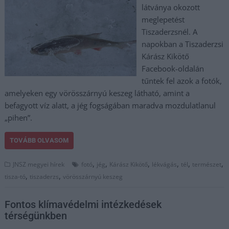
látványa okozott
meglepetést
Tiszaderzsnél. A
napokban a Tiszaderzsi
Kárász Kikötő
Facebook-oldalán
tűntek fel azok a fotók,
amelyeken egy vörösszárnyú keszeg látható, amint a
befagyott víz alatt, a jég fogságában maradva mozdulatlanul
„pihen”.
TOVÁBB OLVASOM
,
,
,
,
,
,
JNSZ megyei hírek
fotó
jég
Kárász Kikötő
lékvágás
tél
természet
,
,
tisza-tó
tiszaderzs
vörösszárnyú keszeg
Fontos klímavédelmi intézkedések
térségünkben