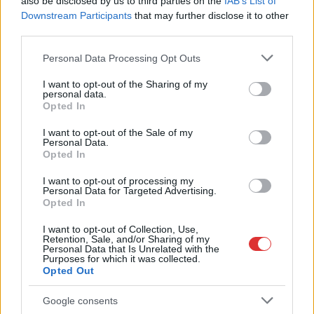
also be disclosed by us to third parties on the
IAB’s List of
is igény lesz és bővülhet a flotta.
Downstream Participants
that may further disclose it to other
third parties.
TOVÁBB OLVASOM
Please note that this website/app uses one or more Google
Personal Data Processing Opt Outs
services and may gather and store information including but
,
,
,
JNSZ megyei hírek
kerékpáros komp
komp
tisza-tó
tiszaderzs
not limited to your visit or usage behaviour. You may click to
I want to opt-out of the Sharing of my
personal data.
grant or deny consent to Google and its third-party tags to
Opted In
use your data for below specified purposes in below Google
Láncfűrésszel vágta meg édesanyja kezét a vita
consent section.
hevében a tiszederzsi férfi
I want to opt-out of the Sale of my
Personal Data.
Opted In
2023.12.01.
Nagy László
Csaknem tragédiába
I want to opt-out of processing my
Personal Data for Targeted Advertising.
torkollott egy családi
Opted In
vita Tiszaderzsen. Egy
férfi láncfűrésszel
I want to opt-out of Collection, Use,
Retention, Sale, and/or Sharing of my
vágta meg édesanyja
Personal Data that Is Unrelated with the
Purposes for which it was collected.
kezét, aki súlyos
Opted Out
sérüléseket szenvedett.
Google consents
TOVÁBB OLVASOM