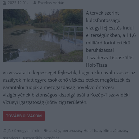
2025.12.01.
Fazekas Adrián
A tervek szerint
kulcsfontosságú
vízügyi fejlesztés indul
el térségünkben, a 11,6
milliárd forint értékű
beruházással
Tiszaderzs-Tiszaszőlős
Holt-Tisza
vízvisszatartó képességét fejlesztik, hogy a klímaváltozás és az
aszályok miatt egyre csökkenő vízkészleteket megőrizzék és
garantálni tudják a mezőgazdaság növekvő öntözési
vízigényének biztonságos kiszolgálását a Közép-Tisza-vidéki
Vízügyi Igazgatóság (Kötivizig) területén.
TOVÁBB OLVASOM
,
,
,
,
JNSZ megyei hírek
aszály
beruházás
Holt-Tisza
klímaváltozás
,
,
tiszaderzs
tiszaszőlős
vízpótlás