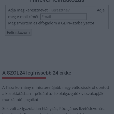
Adja meg keresztnevét:
Adja
meg e-mail címét:
Megismertem és elfogadom a
GDPR-szabályzat
ot
Nem szeretne lemaradni semmiről? Csak egy kattintás, és hírlevelünk a
legfrissebb információkkal és exkluzív tartalmakkal hétről hétre
postaládájába érkezik!
A SZOL24 legfrissebb 24 cikke
A Tisza kormány minisztere újabb nagy változásokról döntött
a közoktatásban – például az iskolaigazgatók visszakapják
munkáltatói jogaikat
Sok volt az igazolatlan hiányzás, Pócs János fizetéslevonást