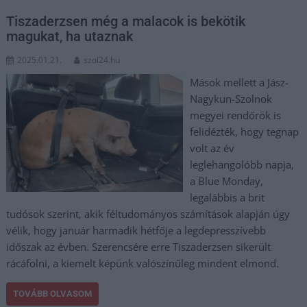
Tiszaderzsen még a malacok is bekötik
magukat, ha utaznak
2025.01.21.
szol24.hu
Mások mellett a Jász-
Nagykun-Szolnok
megyei rendőrök is
felidézték, hogy tegnap
volt az év
leglehangolóbb napja,
a Blue Monday,
legalábbis a brit
tudósok szerint, akik féltudományos számítások alapján úgy
vélik, hogy január harmadik hétfője a legdepresszívebb
időszak az évben. Szerencsére erre Tiszaderzsen sikerült
rácáfolni, a kiemelt képünk valószínűleg mindent elmond.
TOVÁBB OLVASOM