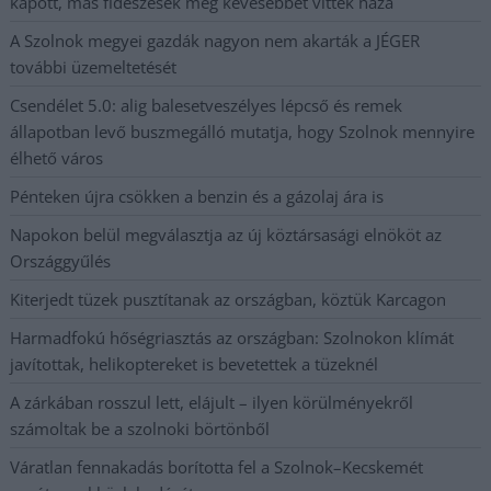
kapott, más fideszesek még kevesebbet vittek haza
A Szolnok megyei gazdák nagyon nem akarták a JÉGER
további üzemeltetését
Csendélet 5.0: alig balesetveszélyes lépcső és remek
állapotban levő buszmegálló mutatja, hogy Szolnok mennyire
élhető város
Pénteken újra csökken a benzin és a gázolaj ára is
Napokon belül megválasztja az új köztársasági elnököt az
Országgyűlés
Kiterjedt tüzek pusztítanak az országban, köztük Karcagon
Harmadfokú hőségriasztás az országban: Szolnokon klímát
javítottak, helikoptereket is bevetettek a tüzeknél
A zárkában rosszul lett, elájult – ilyen körülményekről
számoltak be a szolnoki börtönből
Váratlan fennakadás borította fel a Szolnok–Kecskemét