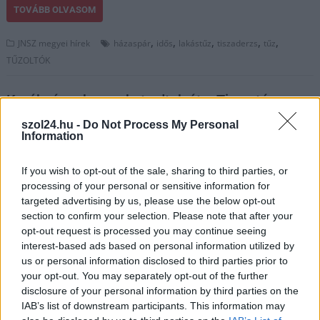
TOVÁBB OLVASOM
,
,
,
,
,
JNSZ megyei hírek
házaspár
idős
lakástűz
tiszaderzs
tűz
TŰZOLTÓK
Kerékpáros kompokat adtak át a Tisza-tó
melletti Tiszaderzsen
szol24.hu -
Do Not Process My Personal
Information
2024.04.23.
Fazekas Adrián
Két kerékpáros kompot
If you wish to opt-out of the sale, sharing to third parties, or
adtak át Magyarország
processing of your personal or sensitive information for
második legnagyobb
targeted advertising by us, please use the below opt-out
tava, a Tisza-tó melletti
section to confirm your selection. Please note that after your
Tiszaderzsen. Petényi
opt-out request is processed you may continue seeing
interest-based ads based on personal information utilized by
Mirkó, az Aktív- és
us or personal information disclosed to third parties prior to
Ökoturisztikai
your opt-out. You may separately opt-out of the further
Fejlesztési Központ
disclosure of your personal information by third parties on the
(AÖFK) ügyvezető igazgatója szerint az első egy-két év igazolni
IAB’s list of downstream participants. This information may
fogja, hogy szükség van a kompokra, sőt nagyobb kapacitásra