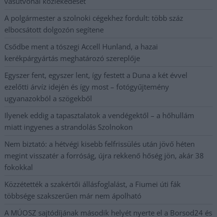
vasútvonal közlekedését
A polgármester a szolnoki cégekhez fordult: több száz
elbocsátott dolgozón segítene
Csődbe ment a tószegi Accell Hunland, a hazai
kerékpárgyártás meghatározó szereplője
Egyszer fent, egyszer lent, így festett a Duna a két évvel
ezelőtti árvíz idején és így most – fotógyűjtemény
ugyanazokból a szögekből
Ilyenek eddig a tapasztalatok a vendégektől – a hőhullám
miatt ingyenes a strandolás Szolnokon
Nem biztató: a hétvégi kisebb felfrissülés után jövő héten
megint visszatér a forróság, újra rekkenő hőség jön, akár 38
fokokkal
Közzétették a szakértői állásfoglalást, a Fiumei úti fák
többsége szakszerűen már nem ápolható
A MÚOSZ sajtódíjának második helyét nyerte el a Borsod24 és