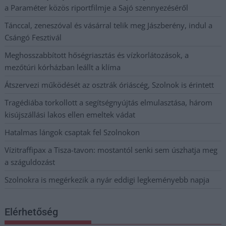
a Paraméter közös riportfilmje a Sajó szennyezéséről
Tánccal, zeneszóval és vásárral telik meg Jászberény, indul a
Csángó Fesztivál
Meghosszabbított hőségriasztás és vízkorlátozások, a
mezőtúri kórházban leállt a klíma
Átszervezi működését az osztrák óriáscég, Szolnok is érintett
Tragédiába torkollott a segítségnyújtás elmulasztása, három
kisújszállási lakos ellen emeltek vádat
Hatalmas lángok csaptak fel Szolnokon
Vízitraffipax a Tisza-tavon: mostantól senki sem úszhatja meg
a száguldozást
Szolnokra is megérkezik a nyár eddigi legkeményebb napja
Elérhetőség