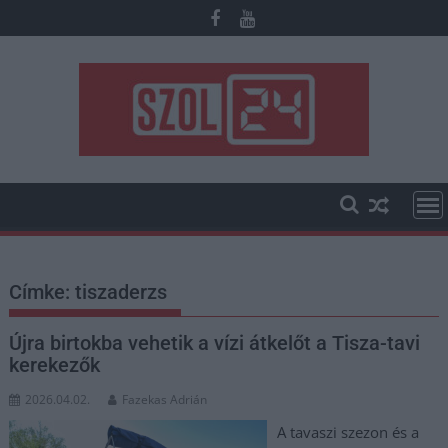
Skip
to
content
Címke:
tiszaderzs
Újra birtokba vehetik a vízi átkelőt a Tisza-tavi
kerekezők
2026.04.02.
Fazekas Adrián
A tavaszi szezon és a