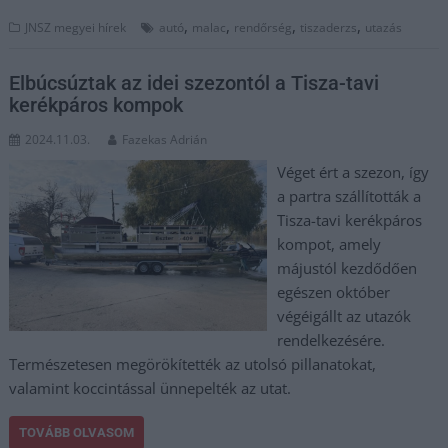
,
,
,
,
JNSZ megyei hírek
autó
malac
rendőrség
tiszaderzs
utazás
Elbúcsúztak az idei szezontól a Tisza-tavi
kerékpáros kompok
2024.11.03.
Fazekas Adrián
Véget ért a szezon, így
a partra szállították a
Tisza-tavi kerékpáros
kompot, amely
májustól kezdődően
egészen október
végéigállt az utazók
rendelkezésére.
Természetesen megörökítették az utolsó pillanatokat,
valamint koccintással ünnepelték az utat.
TOVÁBB OLVASOM