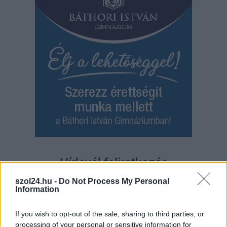
Hírlevél feliratkozás
szol24.hu -
Do Not Process My Personal
Adja meg keresztnevét:
Adja
Information
meg e-mail címét:
Megismertem és elfogadom a
GDPR-szabályzat
ot
If you wish to opt-out of the sale, sharing to third parties, or
processing of your personal or sensitive information for