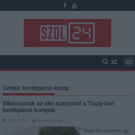
Skip
to
content
Címke:
kerékpáros komp
Elbúcsúztak az idei szezontól a Tisza-tavi
kerékpáros kompok
2024.11.03.
Fazekas Adrián
Véget ért a szezon, így