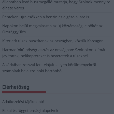
állapotban levő buszmegálló mutatja, hogy Szolnok mennyire
élhető város
Pénteken újra csökken a benzin és a gázolaj ára is
Napokon belül megválasztja az új köztársasági elnököt az
Országgyűlés
Kiterjedt tüzek pusztítanak az országban, köztük Karcagon
Harmadfokú hőségriasztás az országban: Szolnokon klímát
javítottak, helikoptereket is bevetettek a tüzeknél
A zárkában rosszul lett, elájult – ilyen körülményekről
számoltak be a szolnoki börtönből
Elérhetőség
Adatkezelési tájékoztató
Etikai és függetlenségi alapelvek