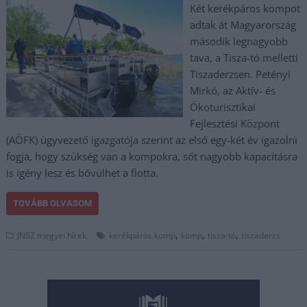
Két kerékpáros kompot
adtak át Magyarország
második legnagyobb
tava, a Tisza-tó melletti
Tiszaderzsen. Petényi
Mirkó, az Aktív- és
Ökoturisztikai
Fejlesztési Központ
(AÖFK) ügyvezető igazgatója szerint az első egy-két év igazolni
fogja, hogy szükség van a kompokra, sőt nagyobb kapacitásra
is igény lesz és bővülhet a flotta.
TOVÁBB OLVASOM
,
,
,
JNSZ megyei hírek
kerékpáros komp
komp
tisza-tó
tiszaderzs