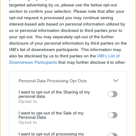
targeted advertising by us, please use the below opt-out
section to confirm your selection. Please note that after your
Nem szeretne lemaradni semmiről? Csak egy kattintás, és hírlevelünk a
opt-out request is processed you may continue seeing
legfrissebb információkkal és exkluzív tartalmakkal hétről hétre
interest-based ads based on personal information utilized by
postaládájába érkezik!
us or personal information disclosed to third parties prior to
your opt-out. You may separately opt-out of the further
disclosure of your personal information by third parties on the
A SZOL24 legfrissebb 24 cikke
IAB’s list of downstream participants. This information may
also be disclosed by us to third parties on the
IAB’s List of
Downstream Participants
that may further disclose it to other
A Tisza Párt Dr. Baka Andrást jelöli köztársasági elnöknek
third parties.
Óriási, több mint két méteres harcsát fogott a Tiszán a 13 éves
Please note that this website/app uses one or more Google
Personal Data Processing Opt Outs
fiú (VIDEÓVAL)
services and may gather and store information including but
not limited to your visit or usage behaviour. You may click to
I want to opt-out of the Sharing of my
Hétfőn kezdik, csütörtökön végeznek – lezárás miatt
personal data.
grant or deny consent to Google and its third-party tags to
fennakadásokra és pótlóbuszos közlekedésre számítsunk az
Opted In
use your data for below specified purposes in below Google
egyik Jász-Nagykun-Szolnok megyei vasútvonalon
consent section.
I want to opt-out of the Sale of my
Personal Data.
Visszaszámlálás indul: -1, 0, Sziget!
Opted In
Magyarország jobban látszik közelről – heti médiaszemle a
I want to opt-out of processing my