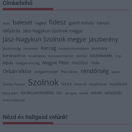
Címkefelhő
fidesz
baleset
györfi mihály
cegléd
háború
autó
időjárás
Jász-Nagykun-Szolnok megye
Jász-Nagykun Szolnok megye
Jászberény
Karcag
kormány
Jászkunság
karambol
katasztrófavédelem
közlekedés
koronavírus
kórház
kosárlabda
kunszentmárton
lmp
Magyar Péter
máv
lopás
mezőtúr
magyarország
rendőrség
Orbán Viktor
polgármester
Pócs János
sport
Szolnok
tisza
tiszafüred
Szalay Ferenc
tisza-tó
tiszaföldvár
törökszentmiklós
vonat
választás
tűz
tisza part
vasút
ukrajna
önkormányzat
Nézd és hallgasd velünk!