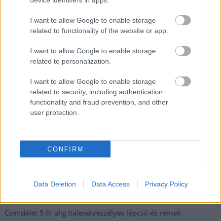
device identifiers in apps.
kiskereskedelemben
I want to allow Google to enable storage
Györfi Mihály több tucat vállalkozással egyeztetett a
related to functionality of the website or app.
kerékpárgyár dolgozóinak megsegítéséről
I want to allow Google to enable storage
41 fok fölé forrósodott az ország, Szolnokon pedig egy másik
related to personalization.
rekord is megdőlt
I want to allow Google to enable storage
Egy telefonhívást akart, végül rendőrök vitték el a mezőtúri
related to security, including authentication
férfit
functionality and fraud prevention, and other
A Tisza kormány minisztere újabb nagy változásokról döntött
user protection.
a közoktatásban – például az iskolaigazgatók visszakapják
munkáltatói jogaikat
CONFIRM
Sok volt az igazolatlan hiányzás, Pócs János fizetéslevonást
kapott, más fideszesek még kevesebbet vittek haza
A Szolnok megyei gazdák nagyon nem akarták a JÉGER
Data Deletion
Data Access
Privacy Policy
további üzemeltetését
Csendélet 5.0: alig balesetveszélyes lépcső és remek