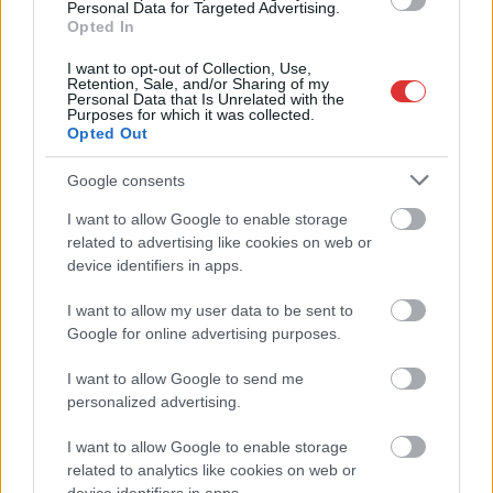
független helyi sajtóból
Personal Data for Targeted Advertising.
Opted In
Már magasabb szinten is nyomoznak Szijjártó
büntetőügyében, vesztegetés miatt 3 év letöltendőt kaphat és
I want to opt-out of Collection, Use,
Retention, Sale, and/or Sharing of my
ez csak az egyik botrány
Personal Data that Is Unrelated with the
Purposes for which it was collected.
Problémák egész Jász-Nagykun-Szolnok megyében: egyre
Opted Out
több otthoni kútból fogy ki a víz
Google consents
Szolnokon egy kulcsfontosságú körforgalmat részlegesen
I want to allow Google to enable storage
lezárnak a napokban, a közlekedés az átlagost is meghaladó
related to advertising like cookies on web or
mértékben lebénul
device identifiers in apps.
Elromlott a biztosítóberendezés a ceglédi vasútvonalon,
I want to allow my user data to be sent to
alapos késések alakultak ki a menetrendhez képest,
Google for online advertising purposes.
kimaradás is előfordult
I want to allow Google to send me
Ön szerint hogy készül a hamisítatlan szolnoki habos isler?
personalized advertising.
Országos ellenőrzés indult a hazai akkumulátoripari
üzemekben
I want to allow Google to enable storage
related to analytics like cookies on web or
Az idei év leglassabb növekedését hozta a június a