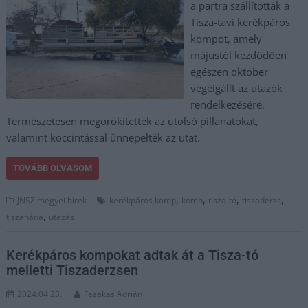
a partra szállították a
Tisza-tavi kerékpáros
kompot, amely
májustól kezdődően
egészen október
végéigállt az utazók
rendelkezésére.
Természetesen megörökítették az utolsó pillanatokat,
valamint koccintással ünnepelték az utat.
TOVÁBB OLVASOM
,
,
,
,
JNSZ megyei hírek
kerékpáros komp
komp
tisza-tó
tiszaderzs
,
tiszanána
utazás
Kerékpáros kompokat adtak át a Tisza-tó
melletti Tiszaderzsen
2024.04.23.
Fazekas Adrián