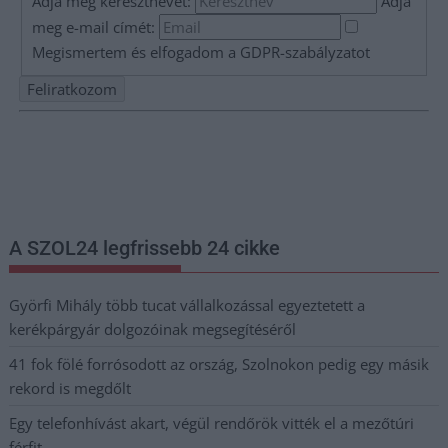
Adja meg keresztnevét:
Adja
meg e-mail címét:
Megismertem és elfogadom a
GDPR-szabályzat
ot
Nem szeretne lemaradni semmiről? Csak egy kattintás, és hírlevelünk a
legfrissebb információkkal és exkluzív tartalmakkal hétről hétre
postaládájába érkezik!
A SZOL24 legfrissebb 24 cikke
Györfi Mihály több tucat vállalkozással egyeztetett a
kerékpárgyár dolgozóinak megsegítéséről
41 fok fölé forrósodott az ország, Szolnokon pedig egy másik
rekord is megdőlt
Egy telefonhívást akart, végül rendőrök vitték el a mezőtúri
férfit