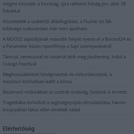
megint visszatér a forróság, újra rekkenő hőség jön, akár 38
fokokkal
Közzétették a szakértői állásfoglalást, a Fiumei úti fák
többsége szakszerűen már nem ápolható
A MÚOSZ sajtódíjának második helyét nyerte el a Borsod24 és
a Paraméter közös riportfilmje a Sajó szennyezéséről
Tánccal, zeneszóval és vásárral telik meg Jászberény, indul a
Csángó Fesztivál
Meghosszabbított hőségriasztás és vízkorlátozások, a
mezőtúri kórházban leállt a klíma
Átszervezi működését az osztrák óriáscég, Szolnok is érintett
Tragédiába torkollott a segítségnyújtás elmulasztása, három
kisújszállási lakos ellen emeltek vádat
Elérhetőség