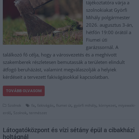
tájékoztatóra várja a
szolnokiakat Györfi
Mihály polgármester
2026. augusztus 3-án,
hétfőn 19:00 órától a
Fiumei úti
garázssornál. A
találkozó fő célja, hogy a városvezetés és a meghívott
szakemberek részletesen bemutassák a területen elindult
átfogó beruházást, valamint megválaszolják a helyiek
kérdéseit a tervezett fakivágásokkal kapcsolatban.
TOVÁBB OLVASOM
,
,
,
,
,
Szolnok
fa
fakivágás
fiumei út
györfi mihály
környezet
miyawaki-
,
,
erdő
Szolnok
természet
Látogatóközpont és vízi sétány épül a cibakházi
holtágnál