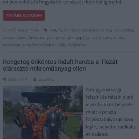
milyen okból, és hogyan fér ez össze a korábbi ígérettel.
TOVÁBB OLVASOM
,
,
,
,
,
JNSZ megyei hírek
civil
fa
fakivágás
kisúj tisza sziget
kisújszállás
,
,
,
,
,
,
kovács hunor
Önkormányzat
pálya
pumpapálya
sz24
szűcs tamás
,
,
,
természet
természetvédelem
zöld
zöldfelület
Rengeteg önkéntes indult harcba a Tiszát
elárasztó mikroműanyag ellen
2026.06.14.
szol24.hu
A magyarországi
felszíni és felszín alatti
vizek kritikus helyzete
miatt a puszta
folyószabályozás kora
lejárt, helyette radikális
és tudatos