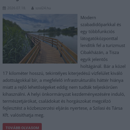
2026.07.18.
szol24.hu
Modern
szabadidőparkkal és
egy többfunkciós
látogatóközponttal
lendítik fel a turizmust
Cibakházán, a Tisza
egyik jelentős
holtágánál. Bár a közel
17 kilométer hosszú, tekintélyes kiterjedésű vízfelület kiváló
adottságokkal bír, a megfelelő infrastrukturális háttér hiánya
miatt a rejlő lehetőségeket eddig nem tudták teljeskörűen
kihasználni. A helyi önkormányzat kezdeményezésére induló,
természetjárókat, családokat és horgászokat megcélzó
fejlesztést a közbeszerzési eljárás nyertese, a Szilasi és Társa
Kft. valósíthatja meg.
TOVÁBB OLVASOM