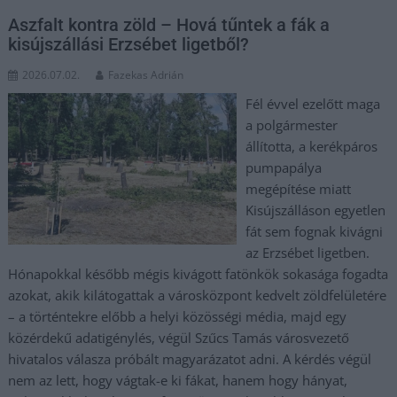
Aszfalt kontra zöld – Hová tűntek a fák a
kisújszállási Erzsébet ligetből?
2026.07.02.
Fazekas Adrián
Fél évvel ezelőtt maga
a polgármester
állította, a kerékpáros
pumpapálya
megépítése miatt
Kisújszálláson egyetlen
fát sem fognak kivágni
az Erzsébet ligetben.
Hónapokkal később mégis kivágott fatönkök sokasága fogadta
azokat, akik kilátogattak a városközpont kedvelt zöldfelületére
– a történtekre előbb a helyi közösségi média, majd egy
közérdekű adatigénylés, végül Szűcs Tamás városvezető
hivatalos válasza próbált magyarázatot adni. A kérdés végül
nem az lett, hogy vágtak-e ki fákat, hanem hogy hányat,