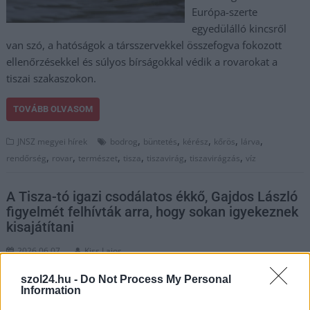
Európa-szerte
egyedülálló kincsről
van szó, a hatóságok a társszervekkel összefogva fokozott
ellenőrzésekkel és súlyos bírságokkal védik a rovarokat a
tiszai szakaszokon.
TOVÁBB OLVASOM
,
,
,
,
,
JNSZ megyei hírek
bodrog
büntetés
kérész
kőrös
lárva
,
,
,
,
,
,
rendőrség
rovar
természet
tisza
tiszavirág
tiszavirágzás
víz
A Tisza-tó igazi csodálatos ékkő, Gajdos László
figyelmét felhívták arra, hogy sokan igyekeznek
kisajátítani
2026.06.07.
Kiss Lajos
Ami 40-50 évvel
szol24.hu -
Do Not Process My Personal
ezelőtt
Information
elképzelhetetlen volt,