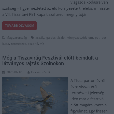
vízgazdálkodásra van
szükség – figyelmeztetett az élő környezetért felelős miniszter
a VII. Tisza-tavi PET Kupa tiszafüredi megnyitóján.
TOVÁBB OLVASOM
,
,
,
,
Magyarország
aszály
gajdos lászló
környezetvédelem
pet
pet
,
,
,
kupa
természet
tisza-tó
víz
Még a Tiszavirág Fesztivál előtt beindult a
látványos rajzás Szolnokon
2026.06.10.
Horváth Zsolt
A Tisza-parton évről
évre visszatérő
természeti jelenség
idén már a fesztivál
előtt magára vonta a
figyelmet. Egy frissen