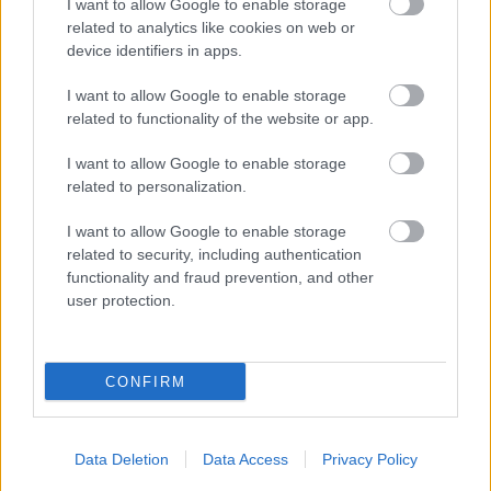
I want to allow Google to enable storage
2026.04.02.
Kiss Lajos
related to analytics like cookies on web or
device identifiers in apps.
A természet ilyenkor
magától is
I want to allow Google to enable storage
gondoskodik arról,
related to functionality of the website or app.
hogy gyönyörű
színekben pompázzon
I want to allow Google to enable storage
related to personalization.
a környezetünk.
Szolnokon azonban
I want to allow Google to enable storage
elkel a segítség, amit
related to security, including authentication
meg is kapnak a növények, ezért néz ki most így a város.
functionality and fraud prevention, and other
Nekünk melyik kép a kedvencünk?
user protection.
TOVÁBB OLVASOM
CONFIRM
,
,
,
Szolnok
Győrfi Mihály
időjárás
Jász-Nagykun Szolnok megye
,
,
,
,
,
növények
polgármester
Szolnok
tavasz
természet
virágzás
Data Deletion
Data Access
Privacy Policy
Bejegyzés
Régebbi bejegyzések