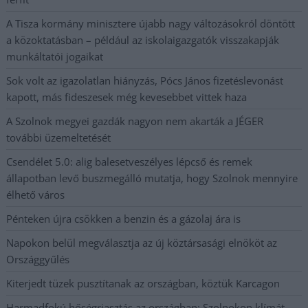
A Tisza kormány minisztere újabb nagy változásokról döntött
a közoktatásban – például az iskolaigazgatók visszakapják
munkáltatói jogaikat
Sok volt az igazolatlan hiányzás, Pócs János fizetéslevonást
kapott, más fideszesek még kevesebbet vittek haza
A Szolnok megyei gazdák nagyon nem akarták a JÉGER
további üzemeltetését
Csendélet 5.0: alig balesetveszélyes lépcső és remek
állapotban levő buszmegálló mutatja, hogy Szolnok mennyire
élhető város
Pénteken újra csökken a benzin és a gázolaj ára is
Napokon belül megválasztja az új köztársasági elnököt az
Országgyűlés
Kiterjedt tüzek pusztítanak az országban, köztük Karcagon
Harmadfokú hőségriasztás az országban: Szolnokon klímát