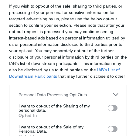
az szinte mindennapos
If you wish to opt-out of the sale, sharing to third parties, or
problémává vált,
processing of your personal or sensitive information for
targeted advertising by us, please use the below opt-out
leginkább nagyobb
section to confirm your selection. Please note that after your
tavainknál. Sokan
opt-out request is processed you may continue seeing
puszta önzésből
interest-based ads based on personal information utilized by
megszereztek területeket, amiket aztán lezárnak, kisajátítanak,
us or personal information disclosed to third parties prior to
ahol még mondjuk 5-8 évvel ezelőtt szabadon fürödhettünk,
your opt-out. You may separately opt-out of the further
mára elkerítették.
disclosure of your personal information by third parties on the
IAB’s list of downstream participants. This information may
also be disclosed by us to third parties on the
IAB’s List of
TOVÁBB OLVASOM
Downstream Participants
that may further disclose it to other
third parties.
,
,
JNSZ megyei hírek
gajdos lászló
Jász-Nagykun Szolnok megye
,
,
,
,
,
,
,
kisajátít
miniszter
ökoturizmus
természet
tisza-tó
tönkretesz
turizmus
Please note that this website/app uses one or more Google
Personal Data Processing Opt Outs
védelem
services and may gather and store information including but
not limited to your visit or usage behaviour. You may click to
I want to opt-out of the Sharing of my
personal data.
grant or deny consent to Google and its third-party tags to
Sötét porfelhő kavargott Tiszafüred határában
Opted In
use your data for below specified purposes in below Google
consent section.
2026.05.11.
szol24.hu
I want to opt-out of the Sale of my
Personal Data.