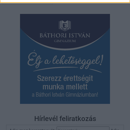
navigáció
Hírlevél feliratkozás