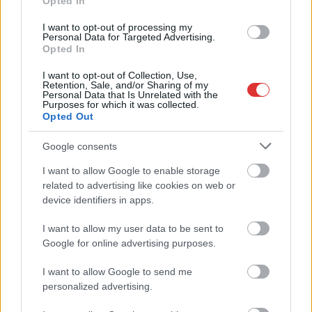
Nem mindennapi
Opted In
látványban volt részük
I want to opt-out of processing my
azoknak, akik
Personal Data for Targeted Advertising.
Opted In
szombaton Tiszafüred-
Kócsújfalu környékén
I want to opt-out of Collection, Use,
közlekedtek: egy több
Retention, Sale, and/or Sharing of my
Personal Data that Is Unrelated with the
méter magas,
Purposes for which it was collected.
szokatlanul sötét színű
Opted Out
forgószél alakult ki a nyílt területen. A látványos természeti
Google consents
jelenségről készült felvételek gyorsan bejárták a közösségi
médiát, bepillantást engedve a pusztai meteorológia
I want to allow Google to enable storage
különlegességeibe.
related to advertising like cookies on web or
device identifiers in apps.
TOVÁBB OLVASOM
I want to allow my user data to be sent to
Google for online advertising purposes.
,
,
,
,
,
JNSZ megyei hírek
aszály
hamu
jelenség
korom
látvány
,
,
,
meteorológia
természet
tiszafüred
tölcsér
I want to allow Google to send me
personalized advertising.
Szolnok tavaszi arca