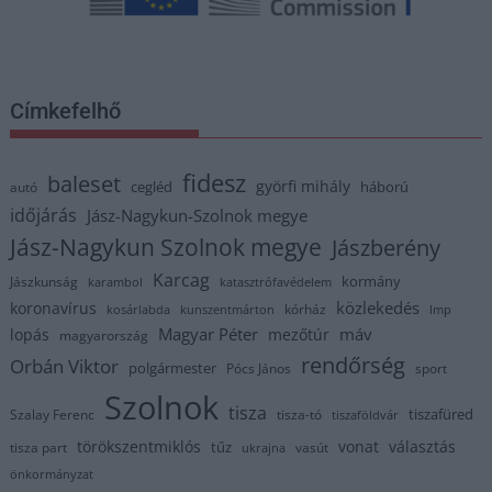
Címkefelhő
fidesz
baleset
györfi mihály
cegléd
háború
autó
időjárás
Jász-Nagykun-Szolnok megye
Jász-Nagykun Szolnok megye
Jászberény
Karcag
kormány
Jászkunság
karambol
katasztrófavédelem
közlekedés
koronavírus
kórház
kosárlabda
kunszentmárton
lmp
Magyar Péter
máv
lopás
mezőtúr
magyarország
rendőrség
Orbán Viktor
polgármester
Pócs János
sport
Szolnok
tisza
tiszafüred
Szalay Ferenc
tisza-tó
tiszaföldvár
törökszentmiklós
vonat
választás
tűz
tisza part
vasút
ukrajna
önkormányzat