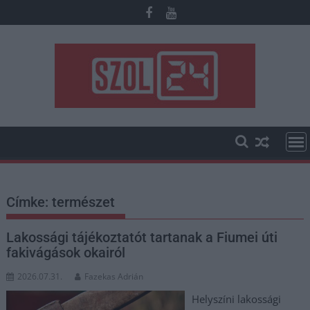
Skip
to
content
Címke:
természet
Lakossági tájékoztatót tartanak a Fiumei úti
fakivágások okairól
2026.07.31.
Fazekas Adrián
Helyszíni lakossági