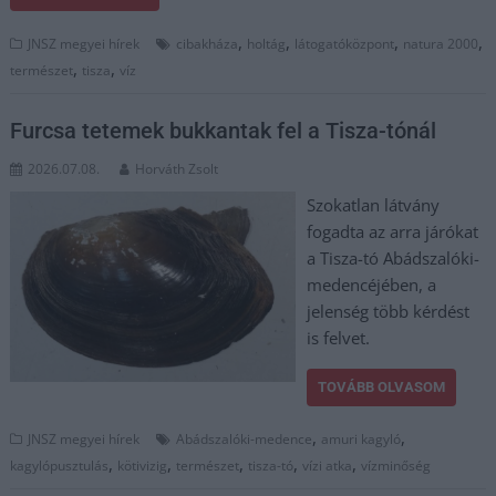
,
,
,
,
JNSZ megyei hírek
cibakháza
holtág
látogatóközpont
natura 2000
,
,
természet
tisza
víz
Furcsa tetemek bukkantak fel a Tisza-tónál
2026.07.08.
Horváth Zsolt
Szokatlan látvány
fogadta az arra járókat
a Tisza-tó Abádszalóki-
medencéjében, a
jelenség több kérdést
is felvet.
TOVÁBB OLVASOM
,
,
JNSZ megyei hírek
Abádszalóki-medence
amuri kagyló
,
,
,
,
,
kagylópusztulás
kötivizig
természet
tisza-tó
vízi atka
vízminőség