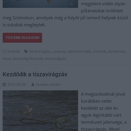
megjelent videó olyan
pillanatokat örökített
meg Szolnokon, amelyek még a folyót jól ismerő helyiek közül
is sokakat megleptek.
TOVÁBB OLVASOM
,
,
,
,
,
Szolnok
kérészrajzás
rovarok
sokszínű vidék
Szolnok
természet
,
,
tisza
tiszavirág fesztivál
tiszavirágzás
Kezdődik a tiszavirágzás
2026.06.09.
Fazekas Adrián
A megszokottnál jóval
korábban vette
kezdetét az idei év
egyik leginkább várt
természeti jelensége, a
tiszavirágzás. Mivel