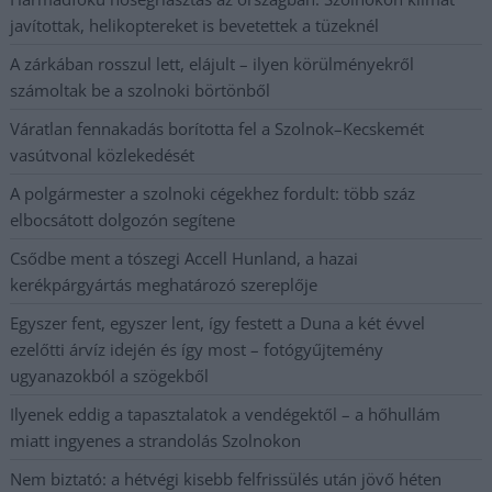
javítottak, helikoptereket is bevetettek a tüzeknél
A zárkában rosszul lett, elájult – ilyen körülményekről
számoltak be a szolnoki börtönből
Váratlan fennakadás borította fel a Szolnok–Kecskemét
vasútvonal közlekedését
A polgármester a szolnoki cégekhez fordult: több száz
elbocsátott dolgozón segítene
Csődbe ment a tószegi Accell Hunland, a hazai
kerékpárgyártás meghatározó szereplője
Egyszer fent, egyszer lent, így festett a Duna a két évvel
ezelőtti árvíz idején és így most – fotógyűjtemény
ugyanazokból a szögekből
Ilyenek eddig a tapasztalatok a vendégektől – a hőhullám
miatt ingyenes a strandolás Szolnokon
Nem biztató: a hétvégi kisebb felfrissülés után jövő héten