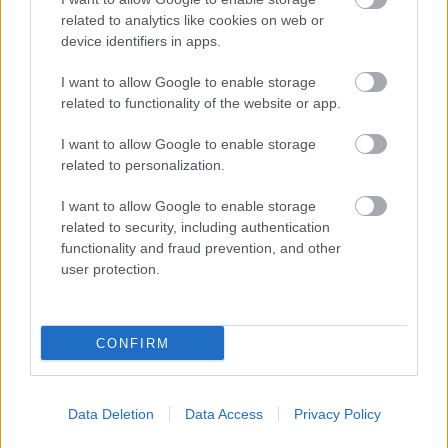
Európában. Ezúttal
related to analytics like cookies on web or
device identifiers in apps.
Spanyolország egyik
régióját kapta el egy
I want to allow Google to enable storage
durva jégeső, sajnos
related to functionality of the website or app.
halálos áldozatot is szedett. Pusztító jégesővel kísért zivatar
csapott le kedden a Spanyolország északkeleti részén fekvő
I want to allow Google to enable storage
Girona-i régióban, ahol mintegy 10 percen át hullottak a
related to personalization.
narancs méretű jégdarabok. A Katalóniai Meteorológiai
I want to allow Google to enable storage
Szolgálat 10 centiméter átmérőjű jégszemről is beszámolt. A
related to security, including authentication
jégeső ablakokat, szélvédőket, tetőket tört be a térségben,
functionality and fraud prevention, and other
ezenfelül pedig rengeteg személyi sérülésről érkezett hír.
user protection.
Nagyjából 50 embernek okoztak sérüléseket a hatalmas
jéglabdák, zúzódástól a csonttörésig terjedően. La Bisbal
d’Empordà városában…
CONFIRM
TOVÁBB OLVASOM
Data Deletion
Data Access
Privacy Policy
,
,
Külföld
jégeső
pusztítás
spanyolország