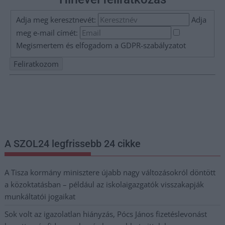
Adja meg keresztnevét:
Adja
meg e-mail címét:
Megismertem és elfogadom a
GDPR-szabályzat
ot
Nem szeretne lemaradni semmiről? Csak egy kattintás, és hírlevelünk a
legfrissebb információkkal és exkluzív tartalmakkal hétről hétre
postaládájába érkezik!
A SZOL24 legfrissebb 24 cikke
A Tisza kormány minisztere újabb nagy változásokról döntött
a közoktatásban – például az iskolaigazgatók visszakapják
munkáltatói jogaikat
Sok volt az igazolatlan hiányzás, Pócs János fizetéslevonást