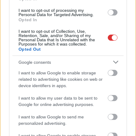
teltek meg vízzel – közölte az Országos Katasztrófavédelmi
I want to opt-out of processing my
Főigazgatóság vasárnap reggel. A Zala megyei Inkén, a 61-es
Personal Data for Targeted Advertising.
főút 169-es kilométerénél fa dőlt az útra, félpályán elzárja a
Opted In
közlekedést. Pécsett, a Magyarürögi út elején, illetve
I want to opt-out of Collection, Use,
Villánykövesden, a Villányi út mentén szintén az útra kidőlt fák
Retention, Sale, and/or Sharing of my
Personal Data that Is Unrelated with the
akadályozzák a továbbhaladást.…
Purposes for which it was collected.
Opted Out
TOVÁBB OLVASOM
Google consents
,
,
Magyarország
károk
pusztítás
viharok
I want to allow Google to enable storage
related to advertising like cookies on web or
Narancs méretű jéggel kísért zivatar pusztított
device identifiers in apps.
– képek
I want to allow my user data to be sent to
2022.08.31.
Kiss Lajos
Google for online advertising purposes.
Egyre inkább el kell
I want to allow Google to send me
fogadnunk az ilyen
personalized advertising.
szélsőséges időjárási
kilengéseket
I want to allow Google to enable storage