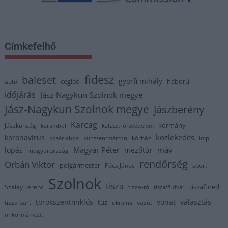
Címkefelhő
fidesz
baleset
györfi mihály
cegléd
háború
autó
időjárás
Jász-Nagykun-Szolnok megye
Jász-Nagykun Szolnok megye
Jászberény
Karcag
kormány
Jászkunság
karambol
katasztrófavédelem
közlekedés
koronavírus
kórház
kosárlabda
kunszentmárton
lmp
Magyar Péter
máv
lopás
mezőtúr
magyarország
rendőrség
Orbán Viktor
polgármester
Pócs János
sport
Szolnok
tisza
tiszafüred
Szalay Ferenc
tisza-tó
tiszaföldvár
törökszentmiklós
vonat
választás
tűz
tisza part
vasút
ukrajna
önkormányzat