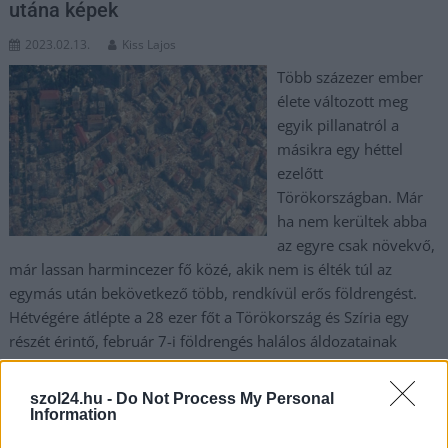
utána képek
2023.02.13.
Kiss Lajos
Több százezer ember
élete változott meg
egyik pillanatról a
másikra egy héttel
ezelőtt
Törökországban. Már
ha nem kerültek abba
az egyre csak növekvő,
már lassan harmincezer fő közé, akik nem is élték túl az
egymás után bekövetkező több, rendkívül erős földrengést.
Hétvégére átlépte a 28 ezer főt a Törökország és Szíria egy
részét érintő, február 7-i földrengés halálos áldozatainak
száma. A helyszínről készült műholdfelvételeken nagyon jól
látszik, mennyire pusztító volt a katasztrófa, különösen a
szol24.hu -
Do Not Process My Personal
korábbi képekkel összehasonlítva: (fotók: AFP) A tragikus
Information
eseményekről a Szol 24 és a Borsod24 is többször…