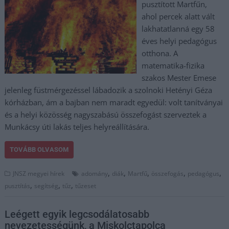
pusztított Martfűn,
ahol percek alatt vált
lakhatatlanná egy 58
éves helyi pedagógus
otthona. A
matematika-fizika
szakos Mester Emese
jelenleg füstmérgezéssel lábadozik a szolnoki Hetényi Géza
kórházban, ám a bajban nem maradt egyedül: volt tanítványai
és a helyi közösség nagyszabású összefogást szerveztek a
Munkácsy úti lakás teljes helyreállítására.
TOVÁBB OLVASOM
,
,
,
,
,
JNSZ megyei hírek
adomány
diák
Martfű
összefogás
pedagógus
,
,
,
pusztítás
segítség
tűz
tűzeset
Leégett egyik legcsodálatosabb
nevezetességünk, a Miskolctapolca