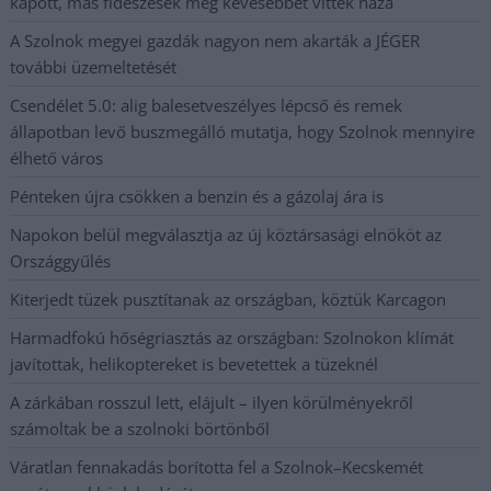
kapott, más fideszesek még kevesebbet vittek haza
A Szolnok megyei gazdák nagyon nem akarták a JÉGER
további üzemeltetését
Csendélet 5.0: alig balesetveszélyes lépcső és remek
állapotban levő buszmegálló mutatja, hogy Szolnok mennyire
élhető város
Pénteken újra csökken a benzin és a gázolaj ára is
Napokon belül megválasztja az új köztársasági elnököt az
Országgyűlés
Kiterjedt tüzek pusztítanak az országban, köztük Karcagon
Harmadfokú hőségriasztás az országban: Szolnokon klímát
javítottak, helikoptereket is bevetettek a tüzeknél
A zárkában rosszul lett, elájult – ilyen körülményekről
számoltak be a szolnoki börtönből
Váratlan fennakadás borította fel a Szolnok–Kecskemét