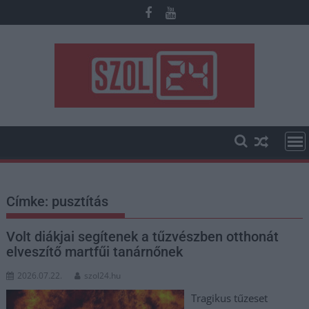
Skip
to
content
Címke:
pusztítás
Volt diákjai segítenek a tűzvészben otthonát
elveszítő martfűi tanárnőnek
2026.07.22.
szol24.hu
Tragikus tűzeset