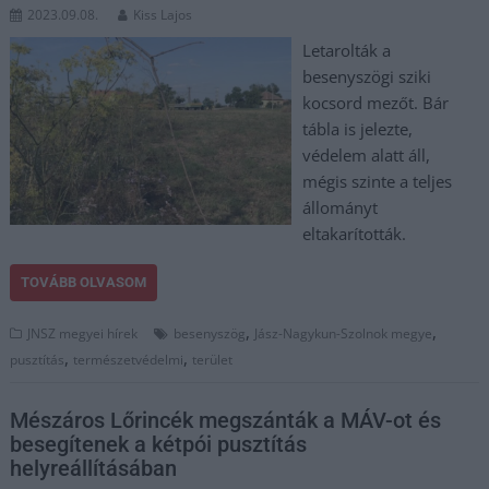
2023.09.08.
Kiss Lajos
Letarolták a
besenyszögi sziki
kocsord mezőt. Bár
tábla is jelezte,
védelem alatt áll,
mégis szinte a teljes
állományt
eltakarították.
TOVÁBB OLVASOM
,
,
JNSZ megyei hírek
besenyszög
Jász-Nagykun-Szolnok megye
,
,
pusztítás
természetvédelmi
terület
Mészáros Lőrincék megszánták a MÁV-ot és
besegítenek a kétpói pusztítás
helyreállításában