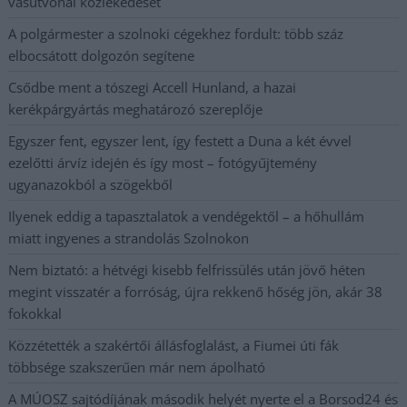
vasútvonal közlekedését
A polgármester a szolnoki cégekhez fordult: több száz
elbocsátott dolgozón segítene
Csődbe ment a tószegi Accell Hunland, a hazai
kerékpárgyártás meghatározó szereplője
Egyszer fent, egyszer lent, így festett a Duna a két évvel
ezelőtti árvíz idején és így most – fotógyűjtemény
ugyanazokból a szögekből
Ilyenek eddig a tapasztalatok a vendégektől – a hőhullám
miatt ingyenes a strandolás Szolnokon
Nem biztató: a hétvégi kisebb felfrissülés után jövő héten
megint visszatér a forróság, újra rekkenő hőség jön, akár 38
fokokkal
Közzétették a szakértői állásfoglalást, a Fiumei úti fák
többsége szakszerűen már nem ápolható
A MÚOSZ sajtódíjának második helyét nyerte el a Borsod24 és