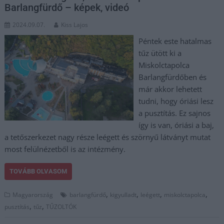
Barlangfürdő – képek, videó
2024.09.07.
Kiss Lajos
Péntek este hatalmas
tűz ütött ki a
Miskolctapolca
Barlangfürdőben és
már akkor lehetett
tudni, hogy óriási lesz
a pusztítás. Ez sajnos
így is van, óriási a baj,
a tetőszerkezet nagy része leégett és szörnyű látványt mutat
most felülnézetből is az intézmény.
TOVÁBB OLVASOM
,
,
,
,
Magyarország
barlangfürdő
kigyulladt
leégett
miskolctapolca
,
,
pusztítás
tűz
TŰZOLTÓK