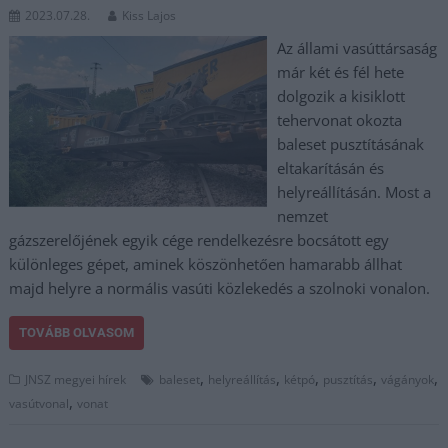
2023.07.28.
Kiss Lajos
Az állami vasúttársaság
már két és fél hete
dolgozik a kisiklott
tehervonat okozta
baleset pusztításának
eltakarításán és
helyreállításán. Most a
nemzet
gázszerelőjének egyik cége rendelkezésre bocsátott egy
különleges gépet, aminek köszönhetően hamarabb állhat
majd helyre a normális vasúti közlekedés a szolnoki vonalon.
TOVÁBB OLVASOM
,
,
,
,
,
JNSZ megyei hírek
baleset
helyreállítás
kétpó
pusztítás
vágányok
,
vasútvonal
vonat