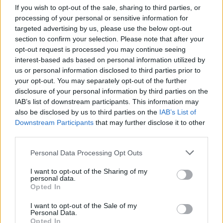
If you wish to opt-out of the sale, sharing to third parties, or
TOVÁBB OLVASOM
processing of your personal or sensitive information for
targeted advertising by us, please use the below opt-out
,
,
,
,
section to confirm your selection. Please note that after your
Külföld
előtte-utána
felvételek
földrengés
műhold
pusztítás
opt-out request is processed you may continue seeing
interest-based ads based on personal information utilized by
Durva viharok pusztítottak tegnap, autóra dőlő
us or personal information disclosed to third parties prior to
fa, közlekedési nehézségek, a vasút is gondban
your opt-out. You may separately opt-out of the further
disclosure of your personal information by third parties on the
2022.12.11.
Kiss Lajos
IAB’s list of downstream participants. This information may
A mediterrán ciklon
also be disclosed by us to third parties on the
IAB’s List of
Downstream Participants
that may further disclose it to other
betörése sok helyen
third parties.
szélviharokkal járt, ezt
pedig egy kelet-
Please note that this website/app uses one or more Google
Personal Data Processing Opt Outs
magyarországi
services and may gather and store information including but
településen sem bírta
not limited to your visit or usage behaviour. You may click to
I want to opt-out of the Sharing of my
personal data.
grant or deny consent to Google and its third-party tags to
ki egy fa és a 37-es
Opted In
use your data for below specified purposes in below Google
főúton egy gépkocsira
consent section.
I want to opt-out of the Sale of my
dőlt. Az erős szél és a sok csapadék miatt a tűzoltók
Personal Data.
segítségére van szükség országszerte, fák dőltek ki, pincék
Opted In