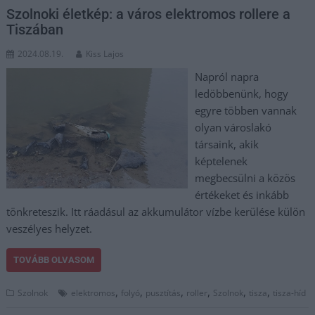
Szolnoki életkép: a város elektromos rollere a
Tiszában
2024.08.19.
Kiss Lajos
Napról napra
ledöbbenünk, hogy
egyre többen vannak
olyan városlakó
társaink, akik
képtelenek
megbecsülni a közös
értékeket és inkább
tönkreteszik. Itt ráadásul az akkumulátor vízbe kerülése külön
veszélyes helyzet.
TOVÁBB OLVASOM
,
,
,
,
,
,
Szolnok
elektromos
folyó
pusztítás
roller
Szolnok
tisza
tisza-híd