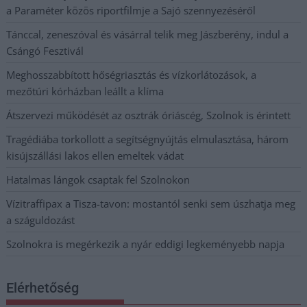
a Paraméter közös riportfilmje a Sajó szennyezéséről
Tánccal, zeneszóval és vásárral telik meg Jászberény, indul a
Csángó Fesztivál
Meghosszabbított hőségriasztás és vízkorlátozások, a
mezőtúri kórházban leállt a klíma
Átszervezi működését az osztrák óriáscég, Szolnok is érintett
Tragédiába torkollott a segítségnyújtás elmulasztása, három
kisújszállási lakos ellen emeltek vádat
Hatalmas lángok csaptak fel Szolnokon
Vízitraffipax a Tisza-tavon: mostantól senki sem úszhatja meg
a száguldozást
Szolnokra is megérkezik a nyár eddigi legkeményebb napja
Elérhetőség