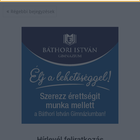
Bejegyzés
Régebbi bejegyzések
navigáció
Hírlevél feliratkozás