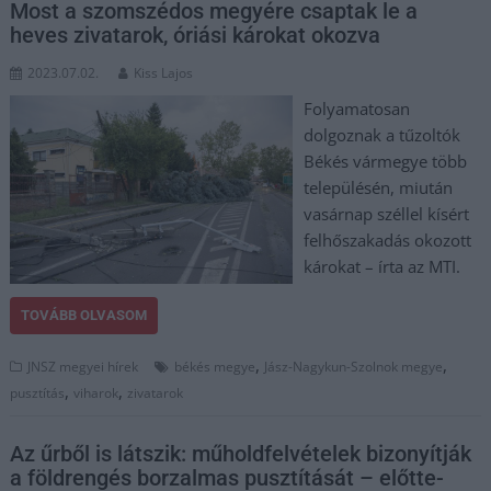
Most a szomszédos megyére csaptak le a
heves zivatarok, óriási károkat okozva
2023.07.02.
Kiss Lajos
Folyamatosan
dolgoznak a tűzoltók
Békés vármegye több
településén, miután
vasárnap széllel kísért
felhőszakadás okozott
károkat – írta az MTI.
TOVÁBB OLVASOM
,
,
JNSZ megyei hírek
békés megye
Jász-Nagykun-Szolnok megye
,
,
pusztítás
viharok
zivatarok
Az űrből is látszik: műholdfelvételek bizonyítják
a földrengés borzalmas pusztítását – előtte-