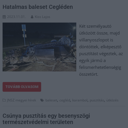
Hatalmas baleset Cegléden
2023.11.01.
Kiss Lajos
Két személyautó
ütközött össze, majd
villanyoszlopot is
döntöttek, elképesztő
pusztítást végeztek, az
egyik jármű a
felismerhetetlenségig
összetört.
TOVÁBB OLVASOM
,
,
,
,
JNSZ megyei hírek
baleset
cegléd
karambol
pusztítás
ütközés
Csúnya pusztítás egy besenyszögi
természetvédelmi területen