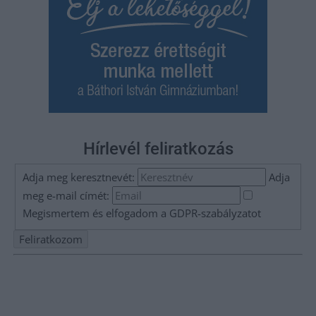
Hírlevél feliratkozás
Adja meg keresztnevét:
Adja
meg e-mail címét:
Megismertem és elfogadom a
GDPR-szabályzat
ot
Nem szeretne lemaradni semmiről? Csak egy kattintás, és hírlevelünk a
legfrissebb információkkal és exkluzív tartalmakkal hétről hétre
postaládájába érkezik!