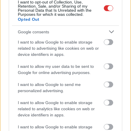
I want to opt-out of Collection, Use,
katasztrófavédelem
Retention, Sale, and/or Sharing of my
Personal Data that Is Unrelated with the
péntek reggel. A 110
Purposes for which it was collected.
négyzetméteres vályogházban a lángok mintegy 60
Opted Out
négyzetméteren pusztítottak, három helyiséget érintve.
Google consents
TOVÁBB OLVASOM
I want to allow Google to enable storage
related to advertising like cookies on web or
,
,
,
,
Kék hírek
elhunyt
katasztrófavédelem
lakástűz
meghalt
mezőtúr
device identifiers in apps.
I want to allow my user data to be sent to
Cigaretta okozhatta az egyedül élő mezőtúri
Google for online advertising purposes.
férfi halálát
I want to allow Google to send me
2025.07.21.
szol24.hu
personalized advertising.
Egy mezőtúri családi
ház szobája gyulladt ki
I want to allow Google to enable storage
related to analytics like cookies on web or
vasárnap hajnalban. A
device identifiers in apps.
tűzeset során a ház
lakója, D. Martin életét
I want to allow Google to enable storage
vesztette. A tűz pontos