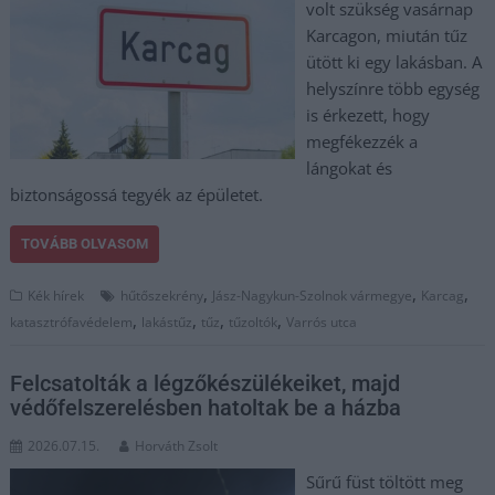
volt szükség vasárnap
Karcagon, miután tűz
ütött ki egy lakásban. A
helyszínre több egység
is érkezett, hogy
megfékezzék a
lángokat és
biztonságossá tegyék az épületet.
TOVÁBB OLVASOM
,
,
,
Kék hírek
hűtőszekrény
Jász-Nagykun-Szolnok vármegye
Karcag
,
,
,
,
katasztrófavédelem
lakástűz
tűz
tűzoltók
Varrós utca
Felcsatolták a légzőkészülékeiket, majd
védőfelszerelésben hatoltak be a házba
2026.07.15.
Horváth Zsolt
Sűrű füst töltött meg