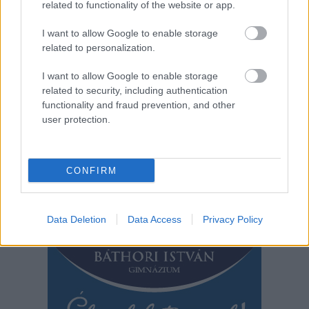
related to functionality of the website or app.
oka még vizsgálat alatt
áll, ám az első
I want to allow Google to enable storage
related to personalization.
információk szerint az ágyban dohányzás állhat a háttérben.
I want to allow Google to enable storage
TOVÁBB OLVASOM
related to security, including authentication
functionality and fraud prevention, and other
,
,
,
,
,
JNSZ megyei hírek
cigaretta
elhunyt
halál
lakástűz
mezőtúr
user protection.
,
tragédia
tűz
Bejegyzés
Régebbi bejegyzések
CONFIRM
navigáció
Data Deletion
Data Access
Privacy Policy