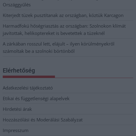
Országgyűlés
Kiterjedt tüzek pusztítanak az országban, köztük Karcagon
Harmadfokú hőségriasztás az országban: Szolnokon klímát
javítottak, helikoptereket is bevetettek a tüzeknél
A zárkában rosszul lett, elájult – ilyen körülményekről
számoltak be a szolnoki börtönből
Elérhetőség
Adatkezelési tájékoztató
Etikai és függetlenségi alapelvek
Hirdetési árak
Hozzászólási és Moderálási Szabályzat
Impresszum