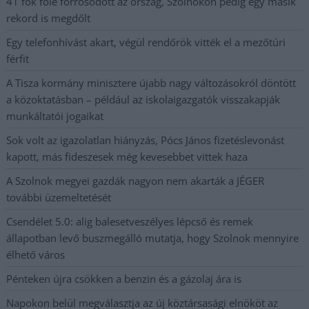
41 fok fölé forrósodott az ország, Szolnokon pedig egy másik
rekord is megdőlt
Egy telefonhívást akart, végül rendőrök vitték el a mezőtúri
férfit
A Tisza kormány minisztere újabb nagy változásokról döntött
a közoktatásban – például az iskolaigazgatók visszakapják
munkáltatói jogaikat
Sok volt az igazolatlan hiányzás, Pócs János fizetéslevonást
kapott, más fideszesek még kevesebbet vittek haza
A Szolnok megyei gazdák nagyon nem akarták a JÉGER
további üzemeltetését
Csendélet 5.0: alig balesetveszélyes lépcső és remek
állapotban levő buszmegálló mutatja, hogy Szolnok mennyire
élhető város
Pénteken újra csökken a benzin és a gázolaj ára is
Napokon belül megválasztja az új köztársasági elnököt az