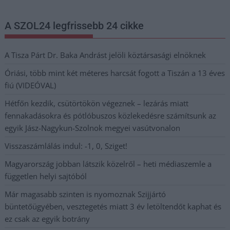
A SZOL24 legfrissebb 24 cikke
A Tisza Párt Dr. Baka Andrást jelöli köztársasági elnöknek
Óriási, több mint két méteres harcsát fogott a Tiszán a 13 éves
fiú (VIDEÓVAL)
Hétfőn kezdik, csütörtökön végeznek – lezárás miatt
fennakadásokra és pótlóbuszos közlekedésre számítsunk az
egyik Jász-Nagykun-Szolnok megyei vasútvonalon
Visszaszámlálás indul: -1, 0, Sziget!
Magyarország jobban látszik közelről – heti médiaszemle a
független helyi sajtóból
Már magasabb szinten is nyomoznak Szijjártó
büntetőügyében, vesztegetés miatt 3 év letöltendőt kaphat és
ez csak az egyik botrány