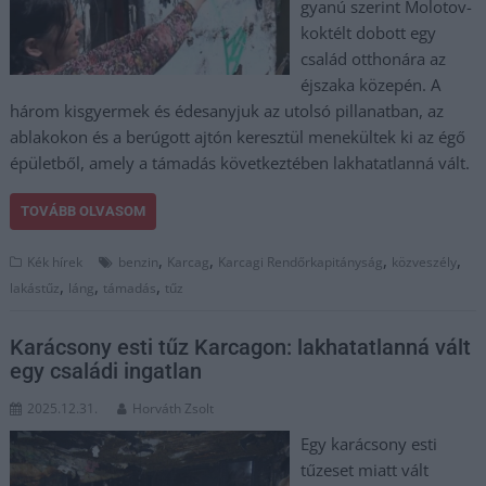
gyanú szerint Molotov-
koktélt dobott egy
család otthonára az
éjszaka közepén. A
három kisgyermek és édesanyjuk az utolsó pillanatban, az
ablakokon és a berúgott ajtón keresztül menekültek ki az égő
épületből, amely a támadás következtében lakhatatlanná vált.
TOVÁBB OLVASOM
,
,
,
,
Kék hírek
benzin
Karcag
Karcagi Rendőrkapitányság
közveszély
,
,
,
lakástűz
láng
támadás
tűz
Karácsony esti tűz Karcagon: lakhatatlanná vált
egy családi ingatlan
2025.12.31.
Horváth Zsolt
Egy karácsony esti
tűzeset miatt vált