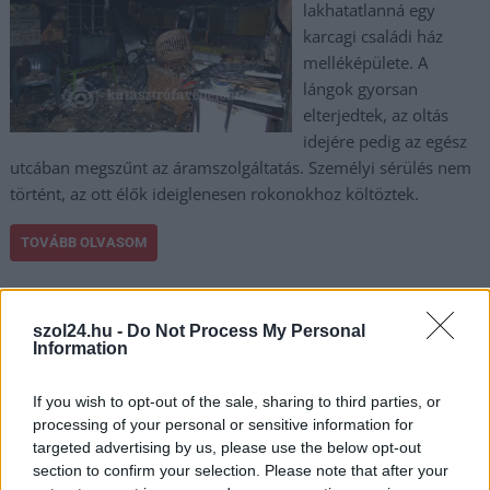
lakhatatlanná egy
karcagi családi ház
melléképülete. A
lángok gyorsan
elterjedtek, az oltás
idejére pedig az egész
utcában megszűnt az áramszolgáltatás. Személyi sérülés nem
történt, az ott élők ideiglenesen rokonokhoz költöztek.
TOVÁBB OLVASOM
,
,
,
,
Kék hírek
Karácsony
Karcag
katasztrófavédelem
lakástűz
tűzeset
szol24.hu -
Do Not Process My Personal
Information
Szolnok: tűz ütött ki a 24 emeletesben
2025.12.23.
Kiss Lajos
If you wish to opt-out of the sale, sharing to third parties, or
processing of your personal or sensitive information for
Egy lakástűz miatt
targeted advertising by us, please use the below opt-out
vonult ki egy komoly
section to confirm your selection. Please note that after your
tűzoltó armada