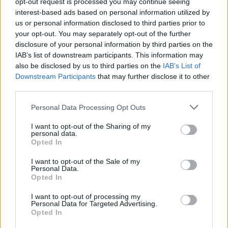
opt-out request is processed you may continue seeing
Szolnokon a
interest-based ads based on personal information utilized by
huszonnégy emeletes
us or personal information disclosed to third parties prior to
épülethez. Nem indult
your opt-out. You may separately opt-out of the further
jól a karácsony.
disclosure of your personal information by third parties on the
IAB’s list of downstream participants. This information may
also be disclosed by us to third parties on the
IAB’s List of
TOVÁBB OLVASOM
Downstream Participants
that may further disclose it to other
third parties.
,
,
,
,
,
,
Szolnok
24 emeletes
Karácsony
kedd
kigyulladt
lakástűz
lámpa
,
,
lángok
Szolnok
TŰZOLTÓK
Please note that this website/app uses one or more Google
Personal Data Processing Opt Outs
services and may gather and store information including but
not limited to your visit or usage behaviour. You may click to
I want to opt-out of the Sharing of my
Lakástűzben halt meg egy idős férfi Mezőtúron
personal data.
grant or deny consent to Google and its third-party tags to
Opted In
use your data for below specified purposes in below Google
2025.11.28.
Fazekas Adrián
consent section.
I want to opt-out of the Sale of my
Egy ember életét
Personal Data.
vesztette, miután tűz
Opted In
ütött ki egy családi
I want to opt-out of processing my
házban a Puskin
Personal Data for Targeted Advertising.
Opted In
utcában csütörtök este
– közölte a