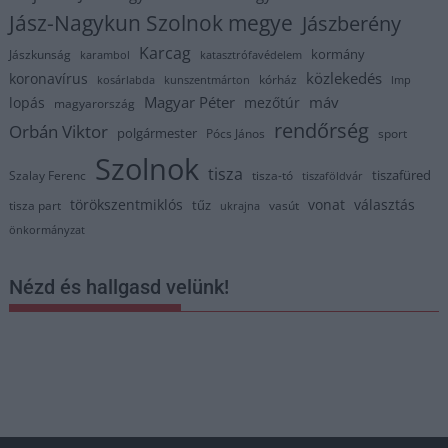
Jász-Nagykun Szolnok megye
Jászberény
Karcag
kormány
Jászkunság
karambol
katasztrófavédelem
közlekedés
koronavírus
kórház
kosárlabda
kunszentmárton
lmp
Magyar Péter
máv
lopás
mezőtúr
magyarország
rendőrség
Orbán Viktor
polgármester
Pócs János
sport
Szolnok
tisza
tiszafüred
Szalay Ferenc
tisza-tó
tiszaföldvár
törökszentmiklós
vonat
választás
tűz
tisza part
vasút
ukrajna
önkormányzat
Nézd és hallgasd velünk!