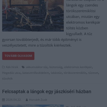
lángok egy csendes
törökszentmiklósi
utcában, miután egy
elektromos kerékpár
töltés közben
kigyulladt. A tűz
gyorsan továbbterjedt, és már több építményt is
veszélyeztetett, mire a tűzoltók kiérkeztek.
TOVÁBB OLVASOM
,
,
,
Kék hírek
akkumulátor tűz
biztonság
elektromos kerékpár
,
,
,
,
,
Hegedűs utca
katasztrófavédelem
lakástűz
törökszentmiklós
tűzeset
tűzoltók
Felcsaptak a lángok egy jászkiséri házban
2026.04.22.
Horváth Zsolt