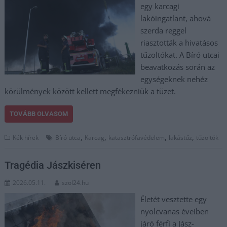
egy karcagi
lakóingatlant, ahová
szerda reggel
riasztották a hivatásos
tűzoltókat. A Bíró utcai
beavatkozás során az
egységeknek nehéz
körülmények között kellett megfékezniük a tüzet.
TOVÁBB OLVASOM
,
,
,
,
Kék hírek
Bíró utca
Karcag
katasztrófavédelem
lakástűz
tűzoltók
Tragédia Jászkiséren
2026.05.11.
szol24.hu
Életét vesztette egy
nyolcvanas éveiben
járó férfi a Jász-