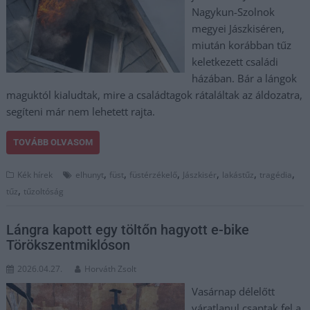
Nagykun-Szolnok
megyei Jászkiséren,
miután korábban tűz
keletkezett családi
házában. Bár a lángok
maguktól kialudtak, mire a családtagok rátaláltak az áldozatra,
segíteni már nem lehetett rajta.
TOVÁBB OLVASOM
,
,
,
,
,
,
Kék hírek
elhunyt
füst
füstérzékelő
Jászkisér
lakástűz
tragédia
,
tűz
tűzoltóság
Lángra kapott egy töltőn hagyott e-bike
Törökszentmiklóson
2026.04.27.
Horváth Zsolt
Vasárnap délelőtt
váratlanul csaptak fel a