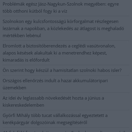
Problémák egész Jász-Nagykun-Szolnok megyében: egyre
több otthoni kútból fogy ki a víz
Szolnokon egy kulcsfontosságú körforgalmat részlegesen
lezárnak a napokban, a közlekedés az átlagost is meghaladó
mértékben lebénul
Elromlott a biztosítóberendezés a ceglédi vasútvonalon,
alapos késések alakultak ki a menetrendhez képest,
kimaradás is előfordult
Ön szerint hogy készül a hamisítatlan szolnoki habos isler?
Országos ellenőrzés indult a hazai akkumulátoripari
üzemekben
Az idei év leglassabb növekedését hozta a június a
kiskereskedelemben
Györfi Mihály több tucat vállalkozással egyeztetett a
kerékpárgyár dolgozóinak megsegítéséről