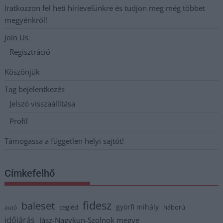
Iratkozzon fel heti hírlevelünkre és tudjon meg még többet
megyénkről!
Join Us
Regisztráció
Köszönjük
Tag bejelentkezés
Jelszó visszaállítása
Profil
Támogassa a független helyi sajtót!
Címkefelhő
fidesz
baleset
györfi mihály
cegléd
háború
autó
időjárás
Jász-Nagykun-Szolnok megye