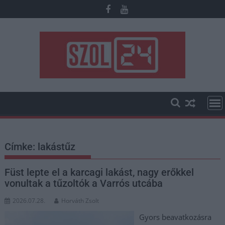
Skip
to
content
Címke:
lakástűz
Füst lepte el a karcagi lakást, nagy erőkkel
vonultak a tűzoltók a Varrós utcába
2026.07.28.
Horváth Zsolt
Gyors beavatkozásra