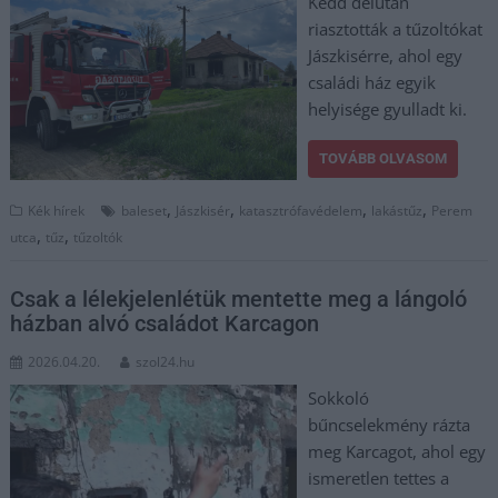
Kedd délután
riasztották a tűzoltókat
Jászkisérre, ahol egy
családi ház egyik
helyisége gyulladt ki.
TOVÁBB OLVASOM
,
,
,
,
Kék hírek
baleset
Jászkisér
katasztrófavédelem
lakástűz
Perem
,
,
utca
tűz
tűzoltók
Csak a lélekjelenlétük mentette meg a lángoló
házban alvó családot Karcagon
2026.04.20.
szol24.hu
Sokkoló
bűncselekmény rázta
meg Karcagot, ahol egy
ismeretlen tettes a