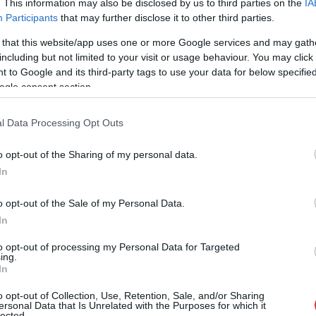
néhány napon belül biztonságossá válhat a
. This information may also be disclosed by us to third parties on the
IA
Participants
that may further disclose it to other third parties.
jég vastagsága.
 that this website/app uses one or more Google services and may gath
TOVÁBB OLVASOM
including but not limited to your visit or usage behaviour. You may click 
 to Google and its third-party tags to use your data for below specifi
ogle consent section.
l Data Processing Opt Outs
o opt-out of the Sharing of my personal data.
In
o opt-out of the Sale of my Personal Data.
 Tisza-tó jegére mennünk
In
to opt-out of processing my Personal Data for Targeted
ing.
Csábítónak tűnik a befagyott tó jegének
In
látványa, hogy máris korcsolyát húzunk a
o opt-out of Collection, Use, Retention, Sale, and/or Sharing
lábunkra és csúszunk a Tisza-tavon. Ne
ersonal Data that Is Unrelated with the Purposes for which it
tegyük, egyelőre életveszélyes vastagságú a
lected.