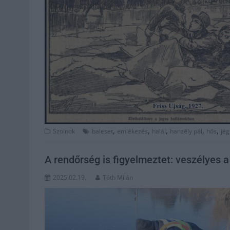
,
,
,
,
,
Szolnok
baleset
emlékezés
halál
hanzély pál
hős
jég
A rendőrség is figyelmeztet: veszélyes a
2025.02.19.
Tóth Milán