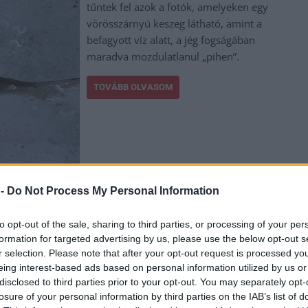
tűntek fel azok a fotók, amelyeken egy
vörösszárnyú keszeg látható, amint a
befagyott víz alatt, a jég fogságában
maradva mozdulatlanul „pihen”.
TOVÁBB OLVASOM
,
,
,
,
természet
tisza-tó
tiszaderzs
vörösszárnyú keszeg
 -
Do Not Process My Personal Information
g nem biztonságos
to opt-out of the sale, sharing to third parties, or processing of your per
formation for targeted advertising by us, please use the below opt-out s
r selection. Please note that after your opt-out request is processed y
Jégmérést végeztek a Tisza tónál a Jász-
eing interest-based ads based on personal information utilized by us or
Nagykun-Szolnok megyei rendőrség
disclosed to third parties prior to your opt-out. You may separately opt-
munkatársai. Az eredmények alapján
losure of your personal information by third parties on the IAB’s list of