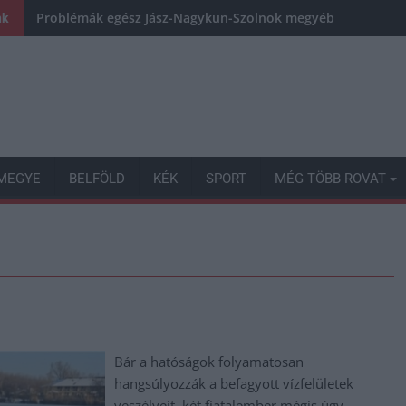
Problémák egész Jász-Nagykun-Szolnok megyében: egyre töb
nk
MEGYE
BELFÖLD
KÉK
SPORT
MÉG TÖBB ROVAT
Bár a hatóságok folyamatosan
hangsúlyozzák a befagyott vízfelületek
veszélyeit, két fiatalember mégis úgy