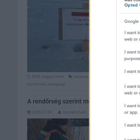
Opted 
Google 
I want t
web or d
I want t
purpose
I want 
,
,
,
JNSZ megyei hírek
balesetveszélyes
befagyott
fagy
id
,
tiszafüred
vastagság
I want t
web or d
A rendőrség szerint most életveszélyes 
I want t
2026.01.09.
Horváth Zsolt
or app.
I want t
I want t