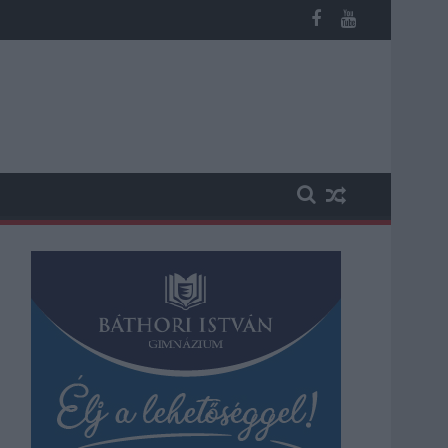
b otthoni kútból fogy ki a víz