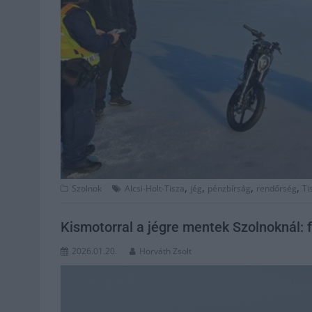
,
,
,
,
Szolnok
Alcsi-Holt-Tisza
jég
pénzbírság
rendőrség
Ti
Kismotorral a jégre mentek Szolnoknál: fe
2026.01.20.
Horváth Zsolt