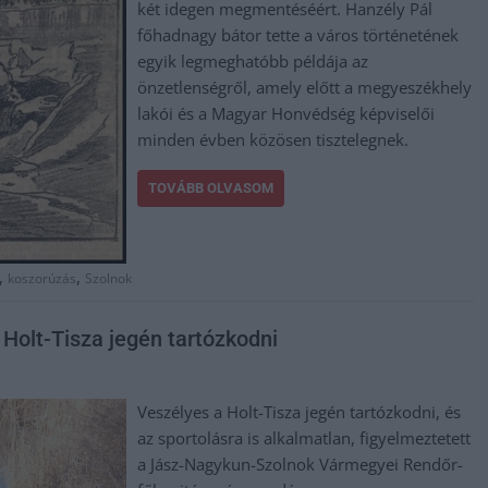
két idegen megmentéséért. Hanzély Pál
főhadnagy bátor tette a város történetének
egyik legmeghatóbb példája az
önzetlenségről, amely előtt a megyeszékhely
lakói és a Magyar Honvédség képviselői
minden évben közösen tisztelegnek.
TOVÁBB OLVASOM
,
,
koszorúzás
Szolnok
 Holt-Tisza jegén tartózkodni
Veszélyes a Holt-Tisza jegén tartózkodni, és
az sportolásra is alkalmatlan, figyelmeztetett
a Jász-Nagykun-Szolnok Vármegyei Rendőr-