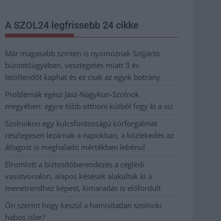
A SZOL24 legfrissebb 24 cikke
Már magasabb szinten is nyomoznak Szijjártó
büntetőügyében, vesztegetés miatt 3 év
letöltendőt kaphat és ez csak az egyik botrány
Problémák egész Jász-Nagykun-Szolnok
megyében: egyre több otthoni kútból fogy ki a víz
Szolnokon egy kulcsfontosságú körforgalmat
részlegesen lezárnak a napokban, a közlekedés az
átlagost is meghaladó mértékben lebénul
Elromlott a biztosítóberendezés a ceglédi
vasútvonalon, alapos késések alakultak ki a
menetrendhez képest, kimaradás is előfordult
Ön szerint hogy készül a hamisítatlan szolnoki
habos isler?