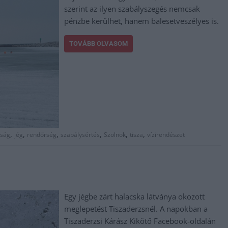
szerint az ilyen szabályszegés nemcsak
pénzbe kerülhet, hanem balesetveszélyes is.
TOVÁBB OLVASOM
,
,
,
,
,
,
rság
jég
rendőrség
szabálysértés
Szolnok
tisza
vízirendészet
Egy jégbe zárt halacska látványa okozott
meglepetést Tiszaderzsnél. A napokban a
Tiszaderzsi Kárász Kikötő Facebook-oldalán