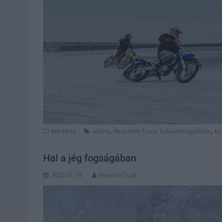
,
,
,
Kék hírek
abony
Alcsi-Holt-Tisza
balesetmegelőzés
bí
Hal a jég fogságában
2026.01.19.
Horváth Zsolt