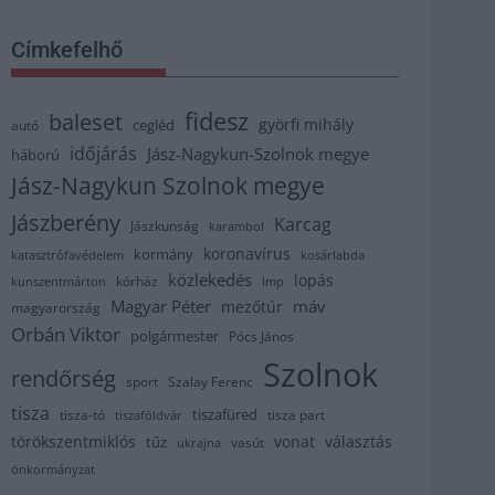
Címkefelhő
fidesz
baleset
györfi mihály
cegléd
autó
időjárás
Jász-Nagykun-Szolnok megye
háború
Jász-Nagykun Szolnok megye
Jászberény
Karcag
Jászkunság
karambol
koronavírus
kormány
katasztrófavédelem
kosárlabda
közlekedés
lopás
kórház
kunszentmárton
lmp
Magyar Péter
máv
mezőtúr
magyarország
Orbán Viktor
polgármester
Pócs János
Szolnok
rendőrség
sport
Szalay Ferenc
tisza
tiszafüred
tisza part
tisza-tó
tiszaföldvár
törökszentmiklós
vonat
választás
tűz
vasút
ukrajna
önkormányzat