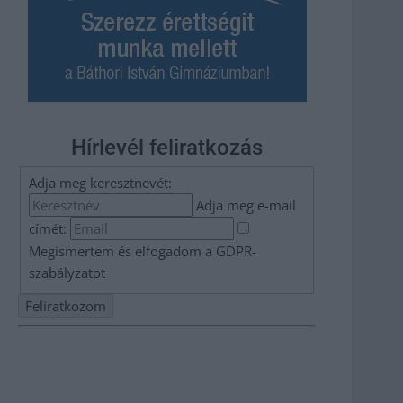
Hírlevél feliratkozás
Adja meg keresztnevét:
Adja meg e-mail
címét:
Megismertem és elfogadom a
GDPR-
szabályzat
ot
Nem szeretne lemaradni semmiről? Csak egy kattintás, és
hírlevelünk a legfrissebb információkkal és exkluzív
tartalmakkal hétről hétre postaládájába érkezik!