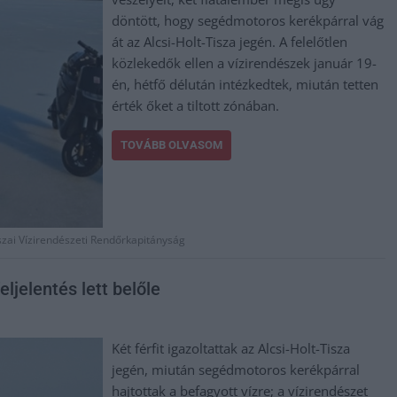
döntött, hogy segédmotoros kerékpárral vág
át az Alcsi-Holt-Tisza jegén. A felelőtlen
közlekedők ellen a vízirendészek január 19-
én, hétfő délután intézkedtek, miután tetten
érték őket a tiltott zónában.
TOVÁBB OLVASOM
szai Vízirendészeti Rendőrkapitányság
ljelentés lett belőle
Két férfit igazoltattak az Alcsi-Holt-Tisza
jegén, miután segédmotoros kerékpárral
hajtottak a befagyott vízre; a vízirendészet