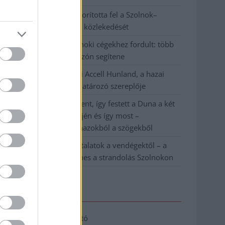
Váratlan fennakadás borította fel a Szolnok–
Kecskemét vasútvonal közlekedését
A polgármester a szolnoki cégekhez fordult: több
száz elbocsátott dolgozón segítene
Csődbe ment a tószegi Accell Hunland, a hazai
kerékpárgyártás meghatározó szereplője
Egyszer fent, egyszer lent, így festett a Duna a két
évvel ezelőtti árvíz idején és így most –
fotógyűjtemény ugyanazokból a szögekből
Ilyenek eddig a tapasztalatok a vendégektől – a
hőhullám miatt ingyenes a strandolás Szolnokon
Elérhetőség
Adatkezelési tájékoztató