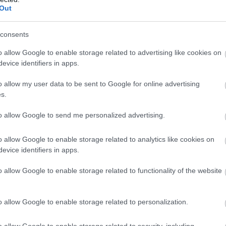
Out
jég, mindenképpen várni kell még pár napot.
Úgy tűnik, marad a kemény fagyos időjárás.
consents
TOVÁBB OLVASOM
o allow Google to enable storage related to advertising like cookies on
evice identifiers in apps.
o allow my user data to be sent to Google for online advertising
s.
to allow Google to send me personalized advertising.
,
,
,
,
,
,
,
őjárás
Jász-Nagykun Szolnok megye
jég
korcsolyázás
mérés
tilos
tisza-tó
o allow Google to enable storage related to analytics like cookies on
evice identifiers in apps.
lehet a Holt-Tiszára menni
o allow Google to enable storage related to functionality of the website
A jég csábító, de jelenleg kiszámíthatatlan és
o allow Google to enable storage related to personalization.
könnyen tragédiához vezethet – erre
figyelmeztet a Tiszai Vízirendészeti
o allow Google to enable storage related to security, including