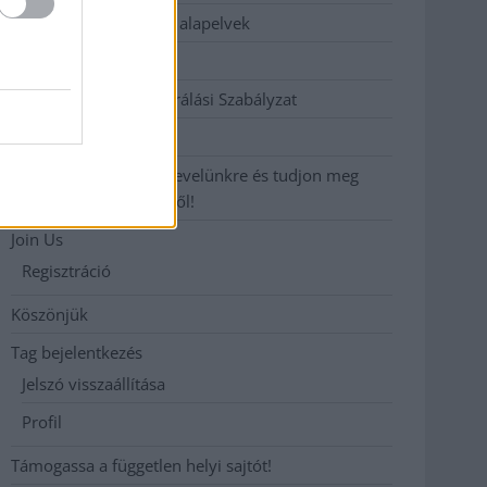
Etikai és függetlenségi alapelvek
Hirdetési árak
Hozzászólási és Moderálási Szabályzat
Impresszum
Iratkozzon fel heti hírlevelünkre és tudjon meg
még többet megyénkről!
Join Us
Regisztráció
Köszönjük
Tag bejelentkezés
Jelszó visszaállítása
Profil
Támogassa a független helyi sajtót!