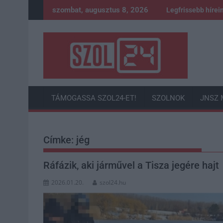
Skip
szombat, augusztus 8, 2026
Legfrissebb hírei
to
content
TÁMOGASSA SZOL24-ET!
SZOLNOK
JNSZ 
Címke:
jég
Ráfázik, aki járművel a Tisza jegére hajt
2026.01.20.
szol24.hu