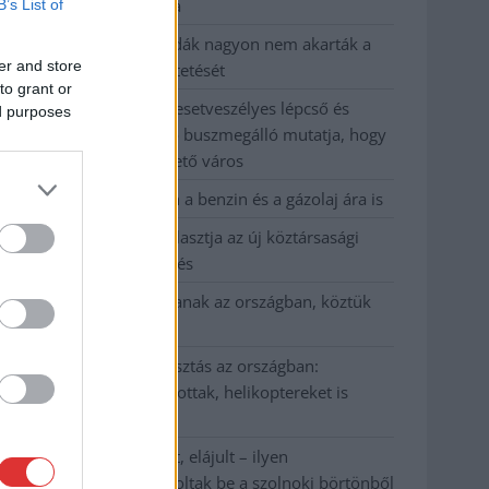
kevesebbet vittek haza
B’s List of
A Szolnok megyei gazdák nagyon nem akarták a
er and store
JÉGER további üzemeltetését
to grant or
Csendélet 5.0: alig balesetveszélyes lépcső és
ed purposes
remek állapotban levő buszmegálló mutatja, hogy
Szolnok mennyire élhető város
Pénteken újra csökken a benzin és a gázolaj ára is
Napokon belül megválasztja az új köztársasági
elnököt az Országgyűlés
Kiterjedt tüzek pusztítanak az országban, köztük
Karcagon
Harmadfokú hőségriasztás az országban:
Szolnokon klímát javítottak, helikoptereket is
bevetettek a tüzeknél
A zárkában rosszul lett, elájult – ilyen
körülményekről számoltak be a szolnoki börtönből