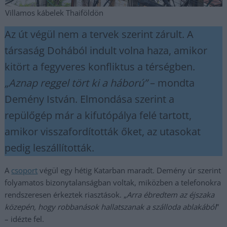
Villamos kábelek Thaiföldön
Az út végül nem a tervek szerint zárult. A
társaság Dohából indult volna haza, amikor
kitört a fegyveres konfliktus a térségben.
„Aznap reggel tört ki a háború”
– mondta
Demény István. Elmondása szerint a
repülőgép már a kifutópálya felé tartott,
amikor visszafordították őket, az utasokat
pedig leszállították.
A
csoport
végül egy hétig Katarban maradt. Demény úr szerint
folyamatos bizonytalanságban voltak, miközben a telefonokra
rendszeresen érkeztek riasztások. „
Arra ébredtem az éjszaka
közepén, hogy robbanások hallatszanak a szálloda ablakából
”
– idézte fel.