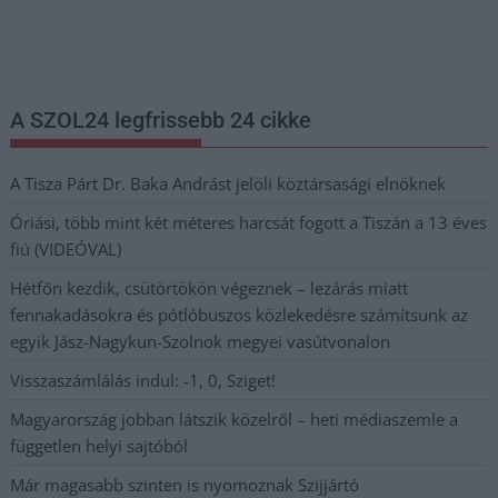
legfrissebb információkkal és exkluzív tartalmakkal hétről hétre
postaládájába érkezik!
A SZOL24 legfrissebb 24 cikke
A Tisza Párt Dr. Baka Andrást jelöli köztársasági elnöknek
Óriási, több mint két méteres harcsát fogott a Tiszán a 13 éves
fiú (VIDEÓVAL)
Hétfőn kezdik, csütörtökön végeznek – lezárás miatt
fennakadásokra és pótlóbuszos közlekedésre számítsunk az
egyik Jász-Nagykun-Szolnok megyei vasútvonalon
Visszaszámlálás indul: -1, 0, Sziget!
Magyarország jobban látszik közelről – heti médiaszemle a
független helyi sajtóból
Már magasabb szinten is nyomoznak Szijjártó