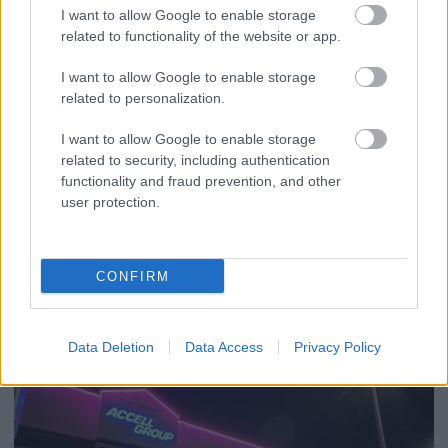
I want to allow Google to enable storage
related to functionality of the website or app.
I want to allow Google to enable storage
related to personalization.
I want to allow Google to enable storage
2026.08.07.
Farkas András
related to security, including authentication
Ön szerint hogy készül a hamisítatlan szolnoki
functionality and fraud prevention, and other
habos isler?
user protection.
Igazi retró klasszikus desszert, amelyet generációk óta
szeretnek, és amelyet sokan ma is próbálnak otthon
újraalkotni....
CONFIRM
Szolnok
Data Deletion
Data Access
Privacy Policy