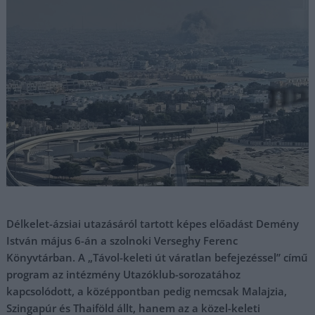
Délkelet-ázsiai utazásáról tartott képes előadást Demény
István május 6-án a szolnoki Verseghy Ferenc
Könyvtárban. A „Távol-keleti út váratlan befejezéssel” című
program az intézmény Utazóklub-sorozatához
kapcsolódott, a középpontban pedig nemcsak Malajzia,
Szingapúr és Thaiföld állt, hanem az a közel-keleti