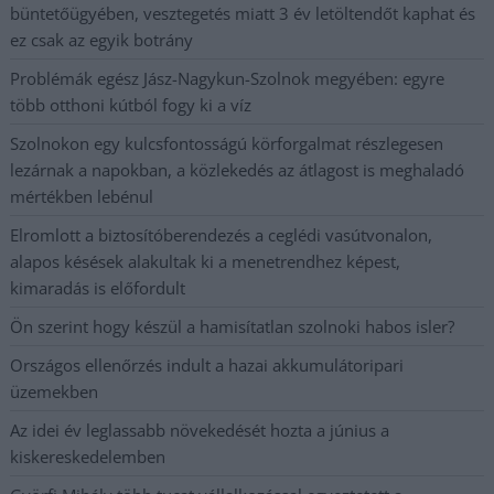
büntetőügyében, vesztegetés miatt 3 év letöltendőt kaphat és
ez csak az egyik botrány
Problémák egész Jász-Nagykun-Szolnok megyében: egyre
több otthoni kútból fogy ki a víz
Szolnokon egy kulcsfontosságú körforgalmat részlegesen
lezárnak a napokban, a közlekedés az átlagost is meghaladó
mértékben lebénul
Elromlott a biztosítóberendezés a ceglédi vasútvonalon,
alapos késések alakultak ki a menetrendhez képest,
kimaradás is előfordult
Ön szerint hogy készül a hamisítatlan szolnoki habos isler?
Országos ellenőrzés indult a hazai akkumulátoripari
üzemekben
Az idei év leglassabb növekedését hozta a június a
kiskereskedelemben