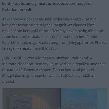
konfliktus is, amely miatt az utazócsoport napokra
Katarban rekedt.
Az
eseményen
főként idősebb érdeklődők vettek részt, a
könyvtár terme szinte teljesen megtelt. Az előadás közel
másfél órán keresztül tartott, Demény István pedig több száz
fotón keresztül mutatta be az út állomásait. A beszámoló
Katarból indult, majd Kuala Lumpuron, Szingapúron és Phuket
térségén keresztül haladt tovább.
„Körülbelül 11 ezer kilométerre utaztam Szolnokról” –
indította előadását Demény úr, miközben a repülési útvonalat
mutatta a térképen. A csoport Dohán keresztül jutott el
Malajziába, majd onnan busszal és hajóval folytatták az
utazást.