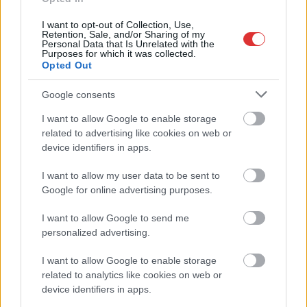
I want to opt-out of Collection, Use,
Retention, Sale, and/or Sharing of my
Personal Data that Is Unrelated with the
Purposes for which it was collected.
Opted Out
2026.08.07.
Kiss Lajos
Google consents
Szolnokon egy kulcsfontosságú körforgalmat
részlegesen lezárnak a napokban, a közlekedés az
I want to allow Google to enable storage
átlagost is meghaladó mértékben lebénul
related to advertising like cookies on web or
Az aszfalt olyan nagymértékben károsodott, hogy már
device identifiers in apps.
nemigen lehet tovább húzni a javítási munkálatokat, ezzel
I want to allow my user data to be sent to
viszont...
Google for online advertising purposes.
Szolnok
I want to allow Google to send me
personalized advertising.
I want to allow Google to enable storage
related to analytics like cookies on web or
device identifiers in apps.