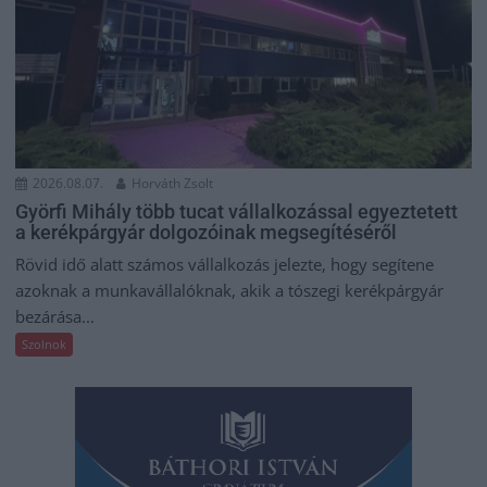
2026.08.07.
Horváth Zsolt
Györfi Mihály több tucat vállalkozással egyeztetett
a kerékpárgyár dolgozóinak megsegítéséről
Rövid idő alatt számos vállalkozás jelezte, hogy segítene
azoknak a munkavállalóknak, akik a tószegi kerékpárgyár
bezárása...
Szolnok