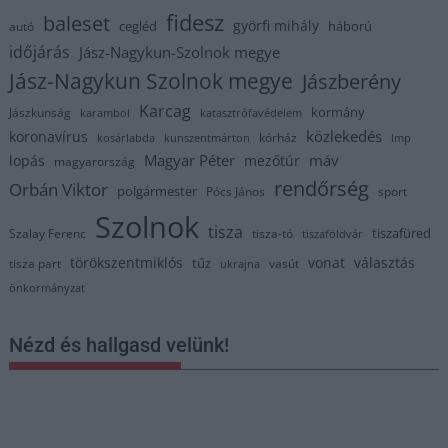
fidesz
baleset
györfi mihály
cegléd
háború
autó
időjárás
Jász-Nagykun-Szolnok megye
Jász-Nagykun Szolnok megye
Jászberény
Karcag
kormány
Jászkunság
karambol
katasztrófavédelem
közlekedés
koronavírus
kórház
kosárlabda
kunszentmárton
lmp
Magyar Péter
máv
lopás
mezőtúr
magyarország
rendőrség
Orbán Viktor
polgármester
Pócs János
sport
Szolnok
tisza
tiszafüred
Szalay Ferenc
tisza-tó
tiszaföldvár
törökszentmiklós
vonat
választás
tűz
tisza part
vasút
ukrajna
önkormányzat
Nézd és hallgasd velünk!