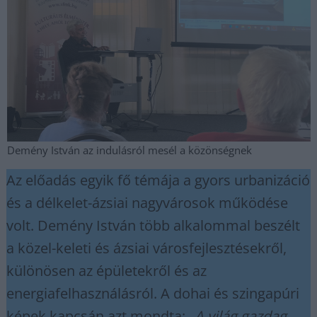
Demény István az indulásról mesél a közönségnek
Az előadás egyik fő témája a gyors urbanizáció
és a délkelet-ázsiai nagyvárosok működése
volt. Demény István több alkalommal beszélt
a közel-keleti és ázsiai városfejlesztésekről,
különösen az épületekről és az
energiafelhasználásról. A dohai és szingapúri
képek kapcsán azt mondta:
„A világ gazdag