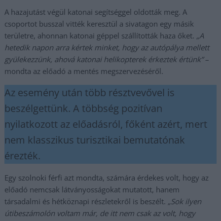
A hazajutást végül katonai segítséggel oldották meg. A
csoportot busszal vitték keresztül a sivatagon egy másik
területre, ahonnan katonai géppel szállították haza őket.
„A
hetedik napon arra kértek minket, hogy az autópálya mellett
gyülekezzünk, ahová katonai helikopterek érkeztek értünk”
–
mondta az előadó a mentés megszervezéséről.
Az esemény után több résztvevővel is
beszélgettünk. A többség pozitívan
nyilatkozott az előadásról, főként azért, mert
nem klasszikus turisztikai bemutatónak
érezték.
Egy szolnoki férfi azt mondta, számára érdekes volt, hogy az
előadó nemcsak látványosságokat mutatott, hanem
társadalmi és hétköznapi részletekről is beszélt.
„Sok ilyen
útibeszámolón voltam már, de itt nem csak az volt, hogy