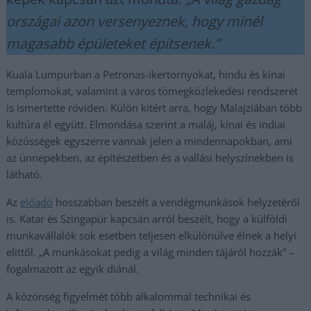
országai azon versenyeznek, hogy minél
magasabb épületeket építsenek.”
Kuala Lumpurban a Petronas-ikertornyokat, hindu és kínai
templomokat, valamint a város tömegközlekedési rendszerét
is ismertette röviden. Külön kitért arra, hogy Malajziában több
kultúra él együtt. Elmondása szerint a maláj, kínai és indiai
közösségek egyszerre vannak jelen a mindennapokban, ami
az ünnepekben, az építészetben és a vallási helyszínekben is
látható.
Az
előadó
hosszabban beszélt a vendégmunkások helyzetéről
is. Katar és Szingapúr kapcsán arról beszélt, hogy a külföldi
munkavállalók sok esetben teljesen elkülönülve élnek a helyi
elittől. „A munkásokat pedig a világ minden tájáról hozzák” –
fogalmazott az egyik diánál.
A közönség figyelmét több alkalommal technikai és