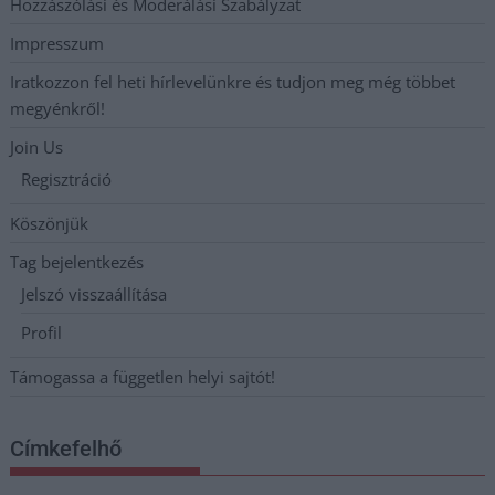
Hozzászólási és Moderálási Szabályzat
Impresszum
Iratkozzon fel heti hírlevelünkre és tudjon meg még többet
megyénkről!
Join Us
Regisztráció
Köszönjük
Tag bejelentkezés
Jelszó visszaállítása
Profil
Támogassa a független helyi sajtót!
Címkefelhő