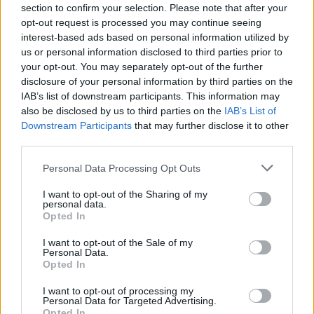
,
,
,
,
,
,
Phuket
sz24
Szingapúr
Szolnok
utazás
Utazóklub
Verseghy Ferenc
section to confirm your selection. Please note that after your
Könyvtár
opt-out request is processed you may continue seeing
interest-based ads based on personal information utilized by
us or personal information disclosed to third parties prior to
Bejegyzés
Frissen szabadult, újra
Szolnoktól a
your opt-out. You may separately opt-out of the further
navigáció
volán mögé ült
kényszermunkatáborokig: :
disclosure of your personal information by third parties on the
eddig rejtett holokausztnapló
IAB’s list of downstream participants. This information may
kerül a nyilvánosság elé
also be disclosed by us to third parties on the
IAB’s List of
Downstream Participants
that may further disclose it to other
third parties.
Kapcsolódó cikkek
Please note that this website/app uses one or more Google
Personal Data Processing Opt Outs
services and may gather and store information including but
not limited to your visit or usage behaviour. You may click to
I want to opt-out of the Sharing of my
personal data.
grant or deny consent to Google and its third-party tags to
Opted In
use your data for below specified purposes in below Google
consent section.
I want to opt-out of the Sale of my
Personal Data.
Opted In
I want to opt-out of processing my
Personal Data for Targeted Advertising.
Opted In