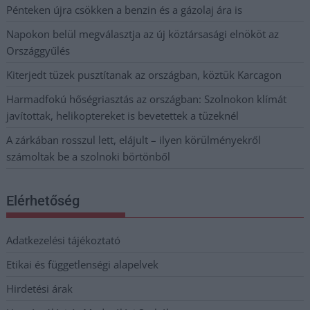
Pénteken újra csökken a benzin és a gázolaj ára is
Napokon belül megválasztja az új köztársasági elnököt az
Országgyűlés
Kiterjedt tüzek pusztítanak az országban, köztük Karcagon
Harmadfokú hőségriasztás az országban: Szolnokon klímát
javítottak, helikoptereket is bevetettek a tüzeknél
A zárkában rosszul lett, elájult – ilyen körülményekről
számoltak be a szolnoki börtönből
Elérhetőség
Adatkezelési tájékoztató
Etikai és függetlenségi alapelvek
Hirdetési árak