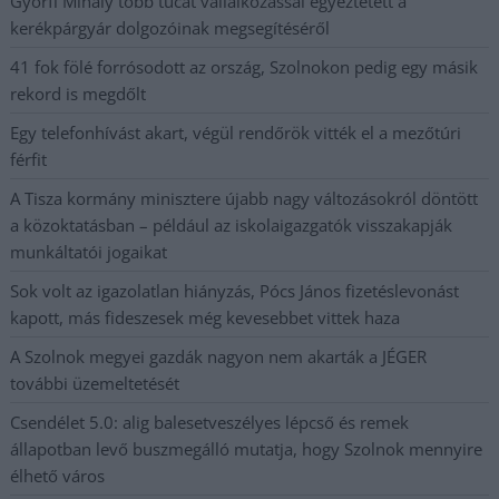
Györfi Mihály több tucat vállalkozással egyeztetett a
kerékpárgyár dolgozóinak megsegítéséről
41 fok fölé forrósodott az ország, Szolnokon pedig egy másik
rekord is megdőlt
Egy telefonhívást akart, végül rendőrök vitték el a mezőtúri
férfit
A Tisza kormány minisztere újabb nagy változásokról döntött
a közoktatásban – például az iskolaigazgatók visszakapják
munkáltatói jogaikat
Sok volt az igazolatlan hiányzás, Pócs János fizetéslevonást
kapott, más fideszesek még kevesebbet vittek haza
A Szolnok megyei gazdák nagyon nem akarták a JÉGER
további üzemeltetését
Csendélet 5.0: alig balesetveszélyes lépcső és remek
állapotban levő buszmegálló mutatja, hogy Szolnok mennyire
élhető város