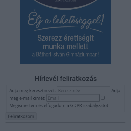
Hírlevél feliratkozás
Adja meg keresztnevét:
Adja
meg e-mail címét:
Megismertem és elfogadom a
GDPR-szabályzat
ot
Nem szeretne lemaradni semmiről? Csak egy kattintás, és hírlevelünk a