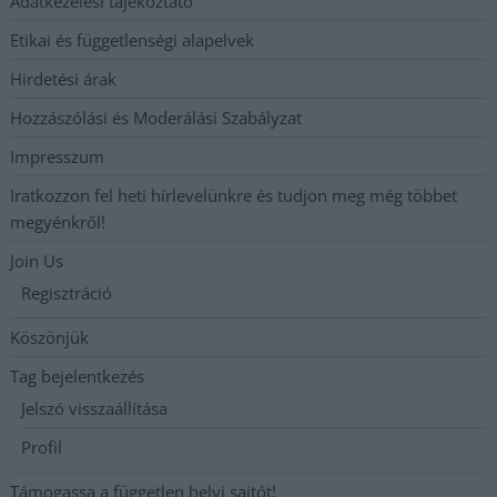
Adatkezelési tájékoztató
Etikai és függetlenségi alapelvek
Hirdetési árak
Hozzászólási és Moderálási Szabályzat
Impresszum
Iratkozzon fel heti hírlevelünkre és tudjon meg még többet
megyénkről!
Join Us
Regisztráció
Köszönjük
Tag bejelentkezés
Jelszó visszaállítása
Profil
Támogassa a független helyi sajtót!