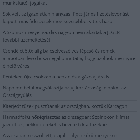
munkáltatói jogaikat
Sok volt az igazolatlan hiányzás, Pócs János fizetéslevonást
kapott, más fideszesek még kevesebbet vittek haza
A Szolnok megyei gazdák nagyon nem akarták a JÉGER
további üzemeltetését
Csendélet 5.0: alig balesetveszélyes lépcső és remek
állapotban levő buszmegálló mutatja, hogy Szolnok mennyire
élhető város
Pénteken újra csökken a benzin és a gázolaj ára is
Napokon belül megválasztja az új köztársasági elnököt az
Országgyűlés
Kiterjedt tüzek pusztítanak az országban, köztük Karcagon
Harmadfokú hőségriasztás az országban: Szolnokon klímát
javítottak, helikoptereket is bevetettek a tüzeknél
A zárkában rosszul lett, elájult – ilyen körülményekről