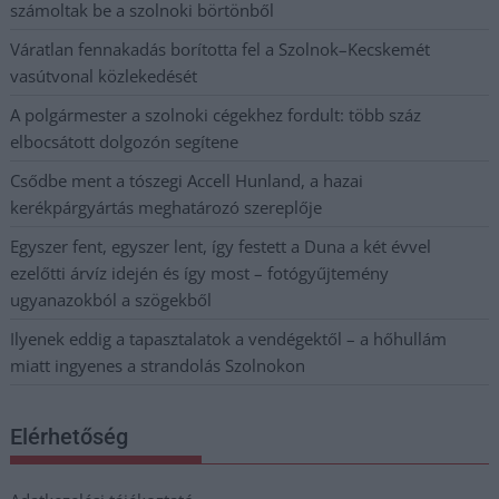
számoltak be a szolnoki börtönből
Váratlan fennakadás borította fel a Szolnok–Kecskemét
vasútvonal közlekedését
A polgármester a szolnoki cégekhez fordult: több száz
elbocsátott dolgozón segítene
Csődbe ment a tószegi Accell Hunland, a hazai
kerékpárgyártás meghatározó szereplője
Egyszer fent, egyszer lent, így festett a Duna a két évvel
ezelőtti árvíz idején és így most – fotógyűjtemény
ugyanazokból a szögekből
Ilyenek eddig a tapasztalatok a vendégektől – a hőhullám
miatt ingyenes a strandolás Szolnokon
Elérhetőség