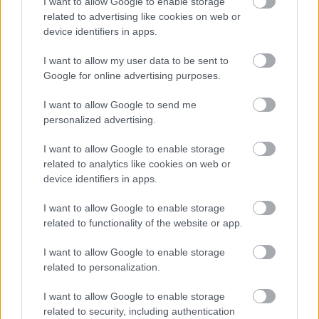
I want to allow Google to enable storage
Katarban
related to advertising like cookies on web or
2022.11.20.
Csele Gizella
device identifiers in apps.
A ma kezdődő katari
I want to allow my user data to be sent to
foci-vb-ről tudósított
Google for online advertising purposes.
Dominique Metzger
újságíró, a TN argentin
I want to allow Google to send me
personalized advertising.
csatorna
műsorvezetője, amikor
I want to allow Google to enable storage
péntek este élő
related to analytics like cookies on web or
adásban ellopták a
device identifiers in apps.
pénztárcáját. A felvételeken az látszik, hogy az érkező
szurkolók sűrű tömegéből jelentkezik be, a Clarin cikke szerint
I want to allow Google to enable storage
related to functionality of the website or app.
azt, hogy kivették a táskájából a pénztárcáját, csak utólag –
amikor egy palack vizet akart venni – vette észre. Egy
I want to allow Google to enable storage
közelben lévő rendőr, akinek szólt, a helyi rendőrőrsre
related to personalization.
irányította, hogy feljelentést tegyen. Be is ment, ahol egy
külön, nők számára fenntartott részre küldték, ahol a
I want to allow Google to enable storage
váróteremben csak nők voltak. Itt azt ígérték neki, mindent…
related to security, including authentication