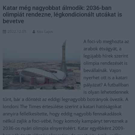
Katar még nagyobbat álmodik: 2036-ban
olimpiát rendezne, légkondicionált utcákat is
bevetve
2022.12.05.
Kiss Lajos
A foci-vb meghozta az
arabok étvágyát, a
legújabb hírek szerint
olimpia rendezését is
bevállalnák. Vajon
nyerhet ott is a katari
pályázat? A futballban
is olyan lehetetlennek
tűnt, bár a döntést az eddigi legnagyobb botrányok övezik. A
londoni The Times értesülése szerint a katari hatóságokat
annyira fellelkesítette, hogy eddig nagyobb fennakadások
nélkül zajlik a foci-vébé, hogy komoly kampányt terveznek a
2036-os nyári olimpia elnyeréséért. Katar egyébként 2009-