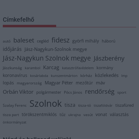
Címkefelhő
fidesz
baleset
györfi mihály
cegléd
háború
autó
időjárás
Jász-Nagykun-Szolnok megye
Jász-Nagykun Szolnok megye
Jászberény
Karcag
kormány
Jászkunság
karambol
katasztrófavédelem
közlekedés
koronavírus
kórház
kosárlabda
kunszentmárton
lmp
Magyar Péter
máv
lopás
mezőtúr
magyarország
rendőrség
Orbán Viktor
polgármester
Pócs János
sport
Szolnok
tisza
tiszafüred
Szalay Ferenc
tisza-tó
tiszaföldvár
törökszentmiklós
vonat
választás
tűz
tisza part
vasút
ukrajna
önkormányzat