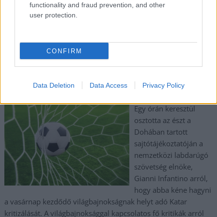
functionality and fraud prevention, and other
user protection.
TOVÁBB OLVASOM
,
Külföld
fifa
katar
CONFIRM
A FIFA elnöke mindenkit kiosztott, aki Katart
támadja
Data Deletion
Data Access
Privacy Policy
2022.11.19.
Kiss Lajos
Egy órán keresztül
osztotta az észt a
Dohában tartott
sajtótájékoztatóján a
nemzetközi labdarúgó
szövetség elnöke,
Gianni Infantino arról,
hogy abba kéne hagyni
a vasárnap kezdődő világbajnokságnak helyt adó Katar
kritizálását. A világbajnoksággal kapcsolatos fő kritikák arról