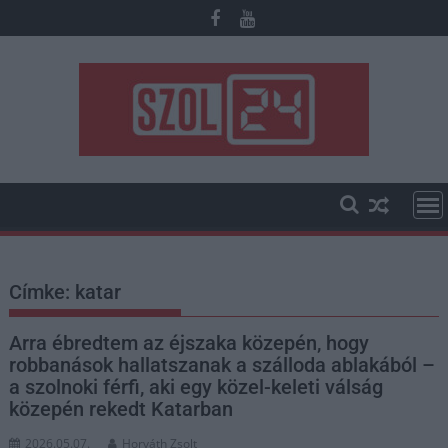
Skip
to
content
Címke:
katar
Arra ébredtem az éjszaka közepén, hogy
robbanások hallatszanak a szálloda ablakából –
a szolnoki férfi, aki egy közel-keleti válság
közepén rekedt Katarban
2026.05.07.
Horváth Zsolt