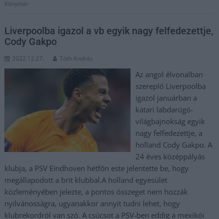
Könyvtár
Liverpoolba igazol a vb egyik nagy felfedezettje,
Cody Gakpo
2022.12.27.
Tóth András
Az angol élvonalban
szereplő Liverpoolba
igazol januárban a
katari labdarúgó-
világbajnokság egyik
nagy felfedezettje, a
holland Cody Gakpo. A
24 éves középpályás
klubja, a PSV Eindhoven hétfőn este jelentette be, hogy
megállapodott a brit klubbal.A holland egyesület
közleményében jelezte, a pontos összeget nem hozzák
nyilvánosságra, ugyanakkor annyit tudni lehet, hogy
klubrekordról van szó. A csúcsot a PSV-ben eddig a mexikói