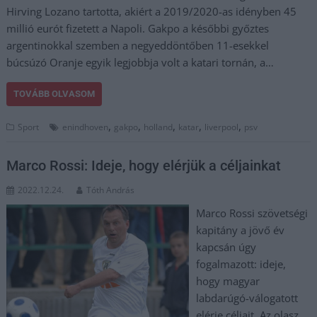
Hirving Lozano tartotta, akiért a 2019/2020-as idényben 45
millió eurót fizetett a Napoli. Gakpo a későbbi győztes
argentinokkal szemben a negyeddöntőben 11-esekkel
búcsúzó Oranje egyik legjobbja volt a katari tornán, a…
TOVÁBB OLVASOM
,
,
,
,
,
Sport
enindhoven
gakpo
holland
katar
liverpool
psv
Marco Rossi: Ideje, hogy elérjük a céljainkat
2022.12.24.
Tóth András
Marco Rossi szövetségi
kapitány a jövő év
kapcsán úgy
fogalmazott: ideje,
hogy magyar
labdarúgó-válogatott
elérje céljait. Az olasz