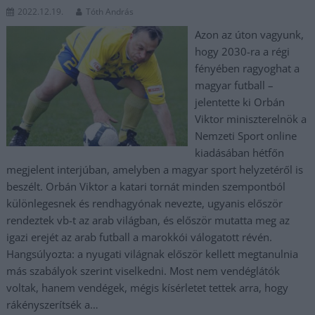
2022.12.19.
Tóth András
Azon az úton vagyunk,
hogy 2030-ra a régi
fényében ragyoghat a
magyar futball –
jelentette ki Orbán
Viktor miniszterelnök a
Nemzeti Sport online
kiadásában hétfőn
megjelent interjúban, amelyben a magyar sport helyzetéről is
beszélt. Orbán Viktor a katari tornát minden szempontból
különlegesnek és rendhagyónak nevezte, ugyanis először
rendeztek vb-t az arab világban, és először mutatta meg az
igazi erejét az arab futball a marokkói válogatott révén.
Hangsúlyozta: a nyugati világnak először kellett megtanulnia
más szabályok szerint viselkedni. Most nem vendéglátók
voltak, hanem vendégek, mégis kísérletet tettek arra, hogy
rákényszerítsék a…