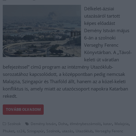
Délkelet-ázsiai
utazásáról tartott
képes előadást
Demény István május
6-án a szolnoki
Verseghy Ferenc
Könyvtárban. A „Távol-
keleti út váratlan
befejezéssel” című program az intézmény Utazóklub-
sorozatához kapcsolódott, a középpontban pedig nemcsak
Malajzia, Szingapúr és Thaiföld állt, hanem az a közel-keleti
konfliktus is, amely miatt az utazócsoport napokra Katarban
rekedt.
TOVÁBB OLVASOM
,
,
,
,
,
Szolnok
Demény István
Doha
élménybeszámoló
katar
Malajzia
,
,
,
,
,
,
Phuket
sz24
Szingapúr
Szolnok
utazás
Utazóklub
Verseghy Ferenc