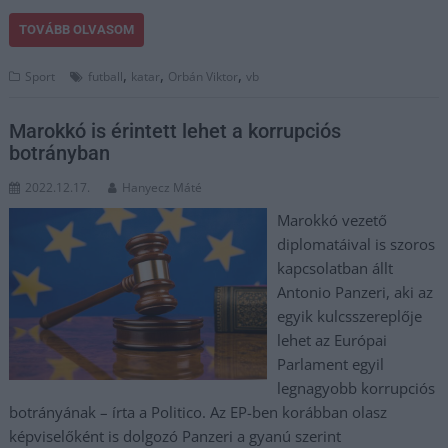
TOVÁBB OLVASOM
,
,
,
Sport
futball
katar
Orbán Viktor
vb
Marokkó is érintett lehet a korrupciós
botrányban
2022.12.17.
Hanyecz Máté
Marokkó vezető
diplomatáival is szoros
kapcsolatban állt
Antonio Panzeri, aki az
egyik kulcsszereplője
lehet az Európai
Parlament egyil
legnagyobb korrupciós
botrányának – írta a Politico. Az EP-ben korábban olasz
képviselőként is dolgozó Panzeri a gyanú szerint