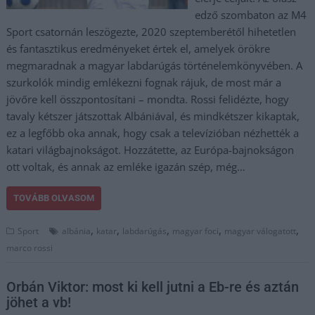
edző szombaton az M4
Sport csatornán leszögezte, 2020 szeptemberétől hihetetlen
és fantasztikus eredményeket értek el, amelyek örökre
megmaradnak a magyar labdarúgás történelemkönyvében. A
szurkolók mindig emlékezni fognak rájuk, de most már a
jövőre kell összpontosítani – mondta. Rossi felidézte, hogy
tavaly kétszer játszottak Albániával, és mindkétszer kikaptak,
ez a legfőbb oka annak, hogy csak a televízióban nézhették a
katari világbajnokságot. Hozzátette, az Európa-bajnokságon
ott voltak, és annak az emléke igazán szép, még…
TOVÁBB OLVASOM
,
,
,
,
,
Sport
albánia
katar
labdarúgás
magyar foci
magyar válogatott
marco rossi
Orbán Viktor: most ki kell jutni a Eb-re és aztán
jöhet a vb!