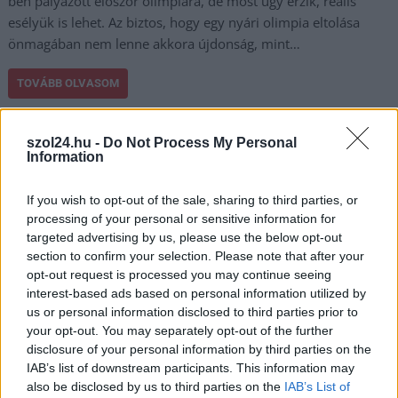
ben pályázott először olimpiára, de most úgy érzik, reális
esélyük is lehet. Az biztos, hogy egy nyári olimpia eltolása
önmagában nem lenne akkora újdonság, mint…
TOVÁBB OLVASOM
,
,
Sport
katar
olimpia
pályázat
szol24.hu -
Do Not Process My Personal
Information
Ujjal mutogatva röhög a német focin a
kormánypárti lap, kérdés, ha az Audi vagy a
If you wish to opt-out of the sale, sharing to third parties, or
Mercedes elhúzna az országból, röhögnének-e
processing of your personal or sensitive information for
ennyire
targeted advertising by us, please use the below opt-out
section to confirm your selection. Please note that after your
2022.12.04.
Tóth András
opt-out request is processed you may continue seeing
Érdekes és cinikus
interest-based ads based on personal information utilized by
címekkel jelenik meg
us or personal information disclosed to third parties prior to
your opt-out. You may separately opt-out of the further
manapság a
disclosure of your personal information by third parties on the
kormánypárti
IAB’s list of downstream participants. This information may
csicskamédia egyik
also be disclosed by us to third parties on the
IAB’s List of