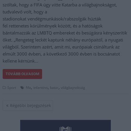
szóltak, hogy a FIFA úgy vitte Katarba a világbajnokságot,
tudvalevő volt, hogy a
stadionokat vendégmunkások/rabszolgák húzták
fel rettenetes körülmények között, és a hatóságok
bántalmazzák az LMBTQ embereket és besúgásra kényszerítik
őket. „Rengeteg leckét kaptunk néhány európaitól, a nyugati
világból. Szerintem azért, amit mi, európaiak csináltunk az
elmúlt 3000 évben, a következő 3000 évben is bocsánatot
kellene kérnünk…
TOVÁBB OLVASOM
,
,
,
Sport
fifa
infantino
katar
világbajnokság
Bejegyzés
Régebbi bejegyzések
navigáció