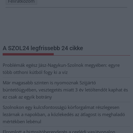
Nem szeretne lemaradni semmiről? Csak egy kattintás, és hírlevelünk a
legfrissebb információkkal és exkluzív tartalmakkal hétről hétre
postaládájába érkezik!
A SZOL24 legfrissebb 24 cikke
Problémák egész Jász-Nagykun-Szolnok megyében: egyre
több otthoni kútból fogy ki a víz
Már magasabb szinten is nyomoznak Szijjártó
büntetőügyében, vesztegetés miatt 3 év letöltendőt kaphat és
ez csak az egyik botrány
Szolnokon egy kulcsfontosságú körforgalmat részlegesen
lezárnak a napokban, a közlekedés az átlagost is meghaladó
mértékben lebénul
Elromlott a biztosítóberendezés a ceglédi vasútvonalon,