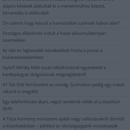
alapos késések alakultak ki a menetrendhez képest,
kimaradás is előfordult
Ön szerint hogy készül a hamisítatlan szolnoki habos isler?
Országos ellenőrzés indult a hazai akkumulátoripari
üzemekben
Az idei év leglassabb növekedését hozta a június a
kiskereskedelemben
Györfi Mihály több tucat vállalkozással egyeztetett a
kerékpárgyár dolgozóinak megsegítéséről
41 fok fölé forrósodott az ország, Szolnokon pedig egy másik
rekord is megdőlt
Egy telefonhívást akart, végül rendőrök vitték el a mezőtúri
férfit
A Tisza kormány minisztere újabb nagy változásokról döntött
a közoktatásban – például az iskolaigazgatók visszakapják