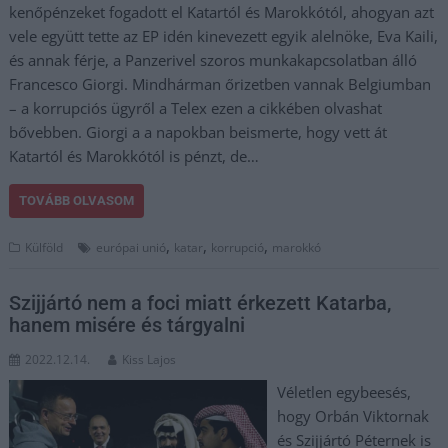
kenőpénzeket fogadott el Katartól és Marokkótól, ahogyan azt
vele együtt tette az EP idén kinevezett egyik alelnöke, Eva Kaili,
és annak férje, a Panzerivel szoros munkakapcsolatban álló
Francesco Giorgi. Mindhárman őrizetben vannak Belgiumban
– a korrupciós ügyről a Telex ezen a cikkében olvashat
bővebben. Giorgi a a napokban beismerte, hogy vett át
Katartól és Marokkótól is pénzt, de…
TOVÁBB OLVASOM
,
,
,
Külföld
európai unió
katar
korrupció
marokkó
Szijjártó nem a foci miatt érkezett Katarba,
hanem misére és tárgyalni
2022.12.14.
Kiss Lajos
Véletlen egybeesés,
hogy Orbán Viktornak
és Szijjártó Péternek is