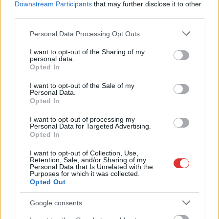
lapja, az origo. Az
Downstream Participants
that may further disclose it to other
eddig nagy becsben
third parties.
tartott németekbe
Please note that this website/app uses one or more Google
Personal Data Processing Opt Outs
csúsznak bele páros lábbal, és vihognak tele szájjal focistáik
services and may gather and store information including but
sikertelenségén a vb kapcsán.. Értjük persze mi, hogy
not limited to your visit or usage behaviour. You may click to
I want to opt-out of the Sharing of my
gyucsányista és sorosista, globalista, libsibaloldali kormány
personal data.
grant or deny consent to Google and its third-party tags to
Opted In
van hatalmon az eddig megszokott nagykeresztény, Orbán-
use your data for below specified purposes in below Google
barát kormányok helyett, de kíváncsiak lennénk, hogy mi
consent section.
I want to opt-out of the Sale of my
Personal Data.
lenne, ha a magyar adófizetők milliárdjain idecsábított német
Opted In
multik egyszer csak elhúznának az országból, mert valamiért
elegük lett belőle. Mondjuk a magyar adóbevételek jelentős
I want to opt-out of processing my
Personal Data for Targeted Advertising.
részét biztosító Audi és a Mercedes vennék a kalapjukat. Vajon
Opted In
lenne-e gúnyos kacaj?…
I want to opt-out of Collection, Use,
Retention, Sale, and/or Sharing of my
TOVÁBB OLVASOM
Personal Data that Is Unrelated with the
Purposes for which it was collected.
Opted Out
,
,
,
,
Magyarország
foci vb
hansi flick
katar
német válogatott
origo
Google consents
Élő adásban lopták el a tudósító tárcáját