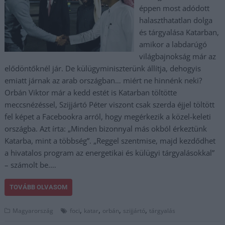
éppen most adódott
halaszthatatlan dolga
és tárgyalása Katarban,
amikor a labdarúgó
világbajnokság már az
elődöntőknél jár. De külügyminiszterünk állítja, dehogyis
emiatt járnak az arab országban… miért ne hinnénk neki?
Orbán Viktor már a kedd estét is Katarban töltötte
meccsnézéssel, Szijjártó Péter viszont csak szerda éjjel töltött
fel képet a Facebookra arról, hogy megérkezik a közel-keleti
országba. Azt írta: „Minden bizonnyal más okból érkeztünk
Katarba, mint a többség”. „Reggel szentmise, majd kezdődhet
a hivatalos program az energetikai és külügyi tárgyalásokkal”
– számolt be.…
TOVÁBB OLVASOM
,
,
,
,
Magyarország
foci
katar
orbán
szijjártó
tárgyalás