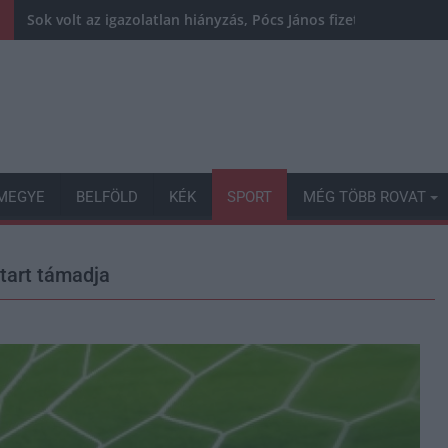
Sok volt az igazolatlan hiányzás, Pócs János fizetéslevonást
MEGYE
BELFÖLD
KÉK
SPORT
MÉG TÖBB ROVAT
atart támadja