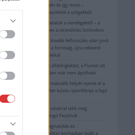
évvel ezelőtti árvíz idején és így most –
fotógyűjtemény ugyanazokból a szögekből
Ilyenek eddig a tapasztalatok a vendégektől – a
hőhullám miatt ingyenes a strandolás Szolnokon
Nem biztató: a hétvégi kisebb felfrissülés után jövő
héten megint visszatér a forróság, újra rekkenő
hőség jön, akár 38 fokokkal
Közzétették a szakértői állásfoglalást, a Fiumei úti
fák többsége szakszerűen már nem ápolható
A MÚOSZ sajtódíjának második helyét nyerte el a
Borsod24 és a Paraméter közös riportfilmje a Sajó
szennyezéséről
Tánccal, zeneszóval és vásárral telik meg
Jászberény, indul a Csángó Fesztivál
Meghosszabbított hőségriasztás és
vízkorlátozások, a mezőtúri kórházban leállt a