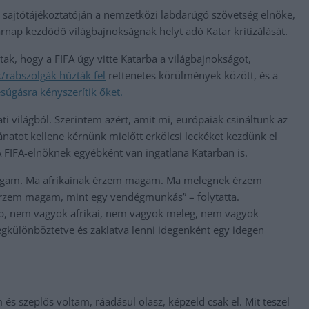
t sajtótájékoztatóján a nemzetközi labdarúgó szövetség elnöke,
árnap kezdődő világbajnokságnak helyt adó Katar kritizálását.
ltak, hogy a FIFA úgy vitte Katarba a világbajnokságot,
rabszolgák húzták fel
rettenetes körülmények között, és a
súgásra kényszerítik őket.
i világból. Szerintem azért, amit mi, európaiak csináltunk az
atot kellene kérnünk mielőtt erkölcsi leckéket kezdünk el
A FIFA-elnöknek egyébként van ingatlana Katarban is.
gam. Ma afrikainak érzem magam. Ma melegnek érzem
zem magam, mint egy vendégmunkás” – folytatta.
b, nem vagyok afrikai, nem vagyok meleg, nem vagyok
egkülönböztetve és zaklatva lenni idegenként egy idegen
s szeplős voltam, ráadásul olasz, képzeld csak el. Mit teszel