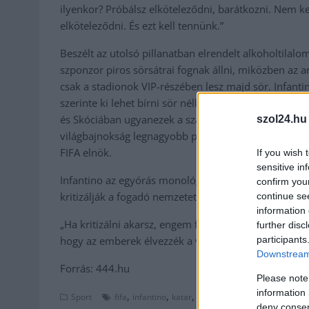
ilyenkor? Próbálsz elköteleződni, barátkozni. Nem k
elköteleződni. És ezt kell tennünk.”
Beszélt az utolsó pillanatban elrendelt alkoholtilalo
szponzor piros sörsátrai fognak állni, miközben az a
csak a stadionok VIP-részében lesz majd sör. Infantin
szerinte ki lehet bírni sör nélkül a meccsnézést. M
és Skóciában ugyanezek a szabályok érvényesek. „Itt 
szol24.hu
világbajnokság legnagyobb problémája, akkor azonn
FIFA elnök.
If you wish 
sensitive in
Infantino az egyórás monológját, sajtótájékoztatóját 
confirm you
kritizálják a fogadó nemzetet.
continue se
information 
„Ha kritizálni akarsz, engem feszíts keresztre. Ezért v
further disc
participants
hogy az emberek élvezzék a világbajnokságot!”
Downstream 
Forrás: 444.hu
Please note
information 
,
,
,
Sport
fifa
infantino
katar
világbajnokság
deny consent