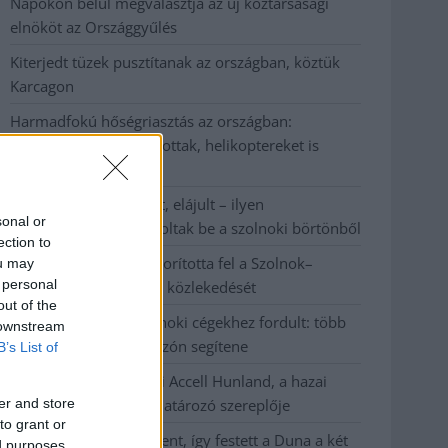
Napokon belül megválasztja az új köztársasági
elnököt az Országgyűlés
Kiterjedt tüzek pusztítanak az országban, köztük
Karcagon
Harmadfokú hőségriasztás az országban:
Szolnokon klímát javítottak, helikoptereket is
bevetettek a tüzeknél
A zárkában rosszul lett, elájult – ilyen
sonal or
körülményekről számoltak be a szolnoki börtönből
ection to
Váratlan fennakadás borította fel a Szolnok–
ou may
 personal
Kecskemét vasútvonal közlekedését
out of the
A polgármester a szolnoki cégekhez fordult: több
 downstream
száz elbocsátott dolgozón segítene
B’s List of
Csődbe ment a tószegi Accell Hunland, a hazai
er and store
kerékpárgyártás meghatározó szereplője
to grant or
Egyszer fent, egyszer lent, így festett a Duna a két
ed purposes