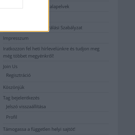
Etikai és függetlenségi alapelvek
Hirdetési árak
Hozzászólási és Moderálási Szabályzat
Impresszum
Iratkozzon fel heti hírlevelünkre és tudjon meg
még többet megyénkről!
Join Us
Regisztráció
Köszönjük
Tag bejelentkezés
Jelszó visszaállítása
Profil
Támogassa a független helyi sajtót!