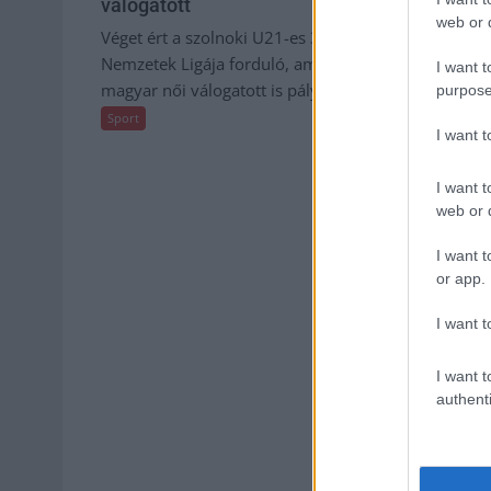
válogatott
is hunyt m
web or d
játékos
Véget ért a szolnoki U21-es 3×3-as
A szárazság m
Nemzetek Ligája forduló, amelyen a
I want t
hőhullám sújt
magyar női válogatott is pályára...
purpose
állapot még r
Sport
I want 
Sport
I want t
web or d
I want t
or app.
I want t
I want t
authenti