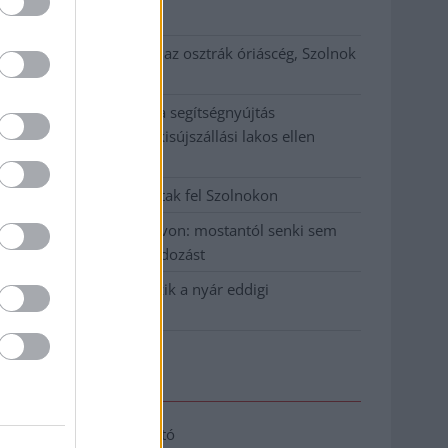
klíma
Átszervezi működését az osztrák óriáscég, Szolnok
is érintett
Tragédiába torkollott a segítségnyújtás
elmulasztása, három kisújszállási lakos ellen
emeltek vádat
Hatalmas lángok csaptak fel Szolnokon
Vízitraffipax a Tisza-tavon: mostantól senki sem
úszhatja meg a száguldozást
Szolnokra is megérkezik a nyár eddigi
legkeményebb napja
Elérhetőség
Adatkezelési tájékoztató