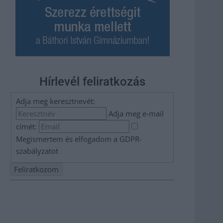
Hírlevél feliratkozás
Adja meg keresztnevét:
Adja meg e-mail
címét:
Megismertem és elfogadom a
GDPR-
szabályzat
ot
Nem szeretne lemaradni semmiről? Csak egy kattintás, és
hírlevelünk a legfrissebb információkkal és exkluzív
tartalmakkal hétről hétre postaládájába érkezik!