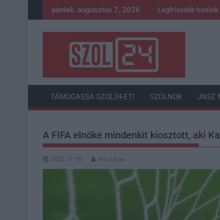
Skip
péntek, augusztus 7, 2026
Legfrissebb híreink
to
content
TÁMOGASSA SZOL24-ET!
SZOLNOK
JNSZ 
A FIFA elnöke mindenkit kiosztott, aki K
2022.11.19.
Kiss Lajos