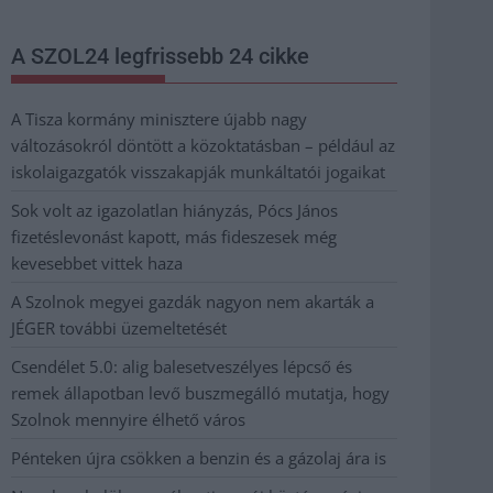
A SZOL24 legfrissebb 24 cikke
A Tisza kormány minisztere újabb nagy
változásokról döntött a közoktatásban – például az
iskolaigazgatók visszakapják munkáltatói jogaikat
Sok volt az igazolatlan hiányzás, Pócs János
fizetéslevonást kapott, más fideszesek még
kevesebbet vittek haza
A Szolnok megyei gazdák nagyon nem akarták a
JÉGER további üzemeltetését
Csendélet 5.0: alig balesetveszélyes lépcső és
remek állapotban levő buszmegálló mutatja, hogy
Szolnok mennyire élhető város
Pénteken újra csökken a benzin és a gázolaj ára is