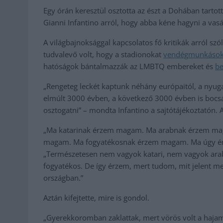
Egy órán keresztül osztotta az észt a Dohában tartot
Gianni Infantino arról, hogy abba kéne hagyni a vas
A világbajnoksággal kapcsolatos fő kritikák arról szó
tudvalevő volt, hogy a stadionokat
vendégmunkások/
hatóságok bántalmazzák az LMBTQ embereket és
be
„Rengeteg leckét kaptunk néhány európaitól, a nyugat
elmúlt 3000 évben, a következő 3000 évben is bocsán
osztogatni” – mondta Infantino a sajtótájékoztatón. 
„Ma katarinak érzem magam. Ma arabnak érzem ma
magam. Ma fogyatékosnak érzem magam. Ma úgy ér
„Természetesen nem vagyok katari, nem vagyok ara
fogyatékos. De így érzem, mert tudom, mit jelent m
országban.”
Aztán kifejtette, mire is gondol.
„Gyerekkoromban zaklattak, mert vörös volt a hajam é