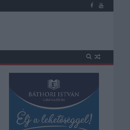
 kapott, más fideszesek még kevesebbet vittek haza