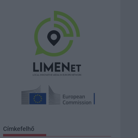
Címkefelhő