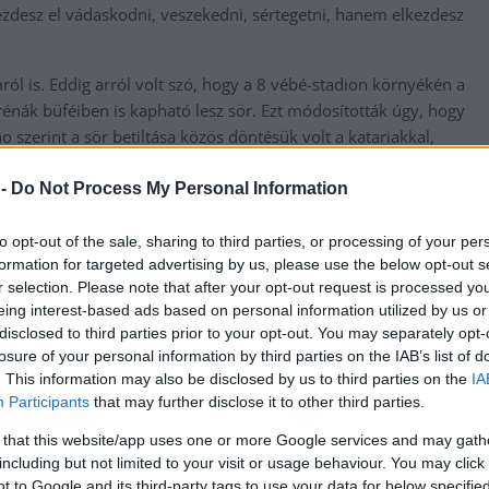
ezdesz el vádaskodni, veszekedni, sértegetni, hanem elkezdesz
mról is. Eddig arról volt szó, hogy a 8 vébé-stadion környékén a
rénák büféiben is kapható lesz sör. Ezt módosították úgy, hogy
o szerint a sör betiltása közös döntésük volt a katariakkal,
int mondta, Franciaországban, Spanyolországban, Portugáliában
ez azért lett nagy dolog, mert ez egy muszlim ország? Ha ez a
 -
Do Not Process My Personal Information
al lemondok, és elmegyek a tengerpartra pihenni” – mondta a
to opt-out of the sale, sharing to third parties, or processing of your per
formation for targeted advertising by us, please use the below opt-out s
azzal zárta, hogy az összegyűlt újságírókat utasította, hogy ne
r selection. Please note that after your opt-out request is processed y
eing interest-based ads based on personal information utilized by us or
disclosed to third parties prior to your opt-out. You may separately opt-
agyok itt. De másokat ne kritizálj, ne kritizáld Katart. Hagyd,
losure of your personal information by third parties on the IAB’s list of
. This information may also be disclosed by us to third parties on the
IA
Participants
that may further disclose it to other third parties.
 that this website/app uses one or more Google services and may gath
including but not limited to your visit or usage behaviour. You may click 
 to Google and its third-party tags to use your data for below specifi