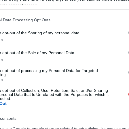
ogle consent section.
ónak
A független benzinkút figyelemfelhívása: naponta
egyetlen litert tankolhatunk
l Data Processing Opt Outs
o opt-out of the Sharing of my personal data.
In
o opt-out of the Sale of my Personal Data.
In
to opt-out of processing my Personal Data for Targeted
ing.
In
o opt-out of Collection, Use, Retention, Sale, and/or Sharing
ersonal Data that Is Unrelated with the Purposes for which it
lected.
Out
Kiss Lajos
2026.07.30.
Fazekas Adrián
tották a
A Szolnoki Sportcentrum
consents
ket, Újpesten
tehetségével, történelmi
t, Csákváron pedig el
létszámú válogatott utazik az
o allow Google to enable storage related to advertising like cookies on