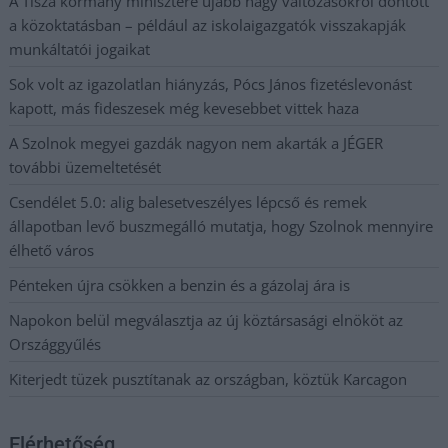
A Tisza kormány minisztere újabb nagy változásokról döntött
a közoktatásban – például az iskolaigazgatók visszakapják
munkáltatói jogaikat
Sok volt az igazolatlan hiányzás, Pócs János fizetéslevonást
kapott, más fideszesek még kevesebbet vittek haza
A Szolnok megyei gazdák nagyon nem akarták a JÉGER
további üzemeltetését
Csendélet 5.0: alig balesetveszélyes lépcső és remek
állapotban levő buszmegálló mutatja, hogy Szolnok mennyire
élhető város
Pénteken újra csökken a benzin és a gázolaj ára is
Napokon belül megválasztja az új köztársasági elnököt az
Országgyűlés
Kiterjedt tüzek pusztítanak az országban, köztük Karcagon
Elérhetőség