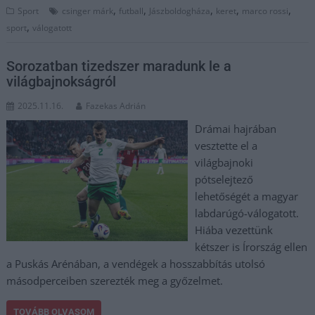
,
,
,
,
,
Sport
csinger márk
futball
Jászboldogháza
keret
marco rossi
,
sport
válogatott
Sorozatban tizedszer maradunk le a
világbajnokságról
2025.11.16.
Fazekas Adrián
Drámai hajrában
vesztette el a
világbajnoki
pótselejtező
lehetőségét a magyar
labdarúgó-válogatott.
Hiába vezettünk
kétszer is Írország ellen
a Puskás Arénában, a vendégek a hosszabbítás utolsó
másodperceiben szerezték meg a győzelmet.
TOVÁBB OLVASOM