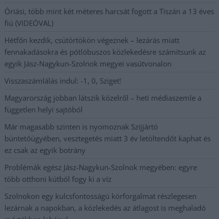
Óriási, több mint két méteres harcsát fogott a Tiszán a 13 éves
fiú (VIDEÓVAL)
Hétfőn kezdik, csütörtökön végeznek – lezárás miatt
fennakadásokra és pótlóbuszos közlekedésre számítsunk az
egyik Jász-Nagykun-Szolnok megyei vasútvonalon
Visszaszámlálás indul: -1, 0, Sziget!
Magyarország jobban látszik közelről – heti médiaszemle a
független helyi sajtóból
Már magasabb szinten is nyomoznak Szijjártó
büntetőügyében, vesztegetés miatt 3 év letöltendőt kaphat és
ez csak az egyik botrány
Problémák egész Jász-Nagykun-Szolnok megyében: egyre
több otthoni kútból fogy ki a víz
Szolnokon egy kulcsfontosságú körforgalmat részlegesen
lezárnak a napokban, a közlekedés az átlagost is meghaladó