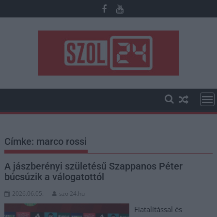
Skip
to
content
Címke:
marco rossi
A jászberényi születésű Szappanos Péter
búcsúzik a válogatottól
2026.06.05.
szol24.hu
Fiatalítással és