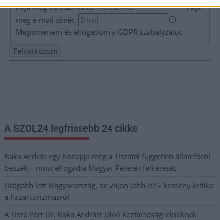
Adja meg keresztnevét:
Adja
meg e-mail címét:
Megismertem és elfogadom a
GDPR-szabályzat
ot
Nem szeretne lemaradni semmiről? Csak egy kattintás, és hírlevelünk a
legfrissebb információkkal és exkluzív tartalmakkal hétről hétre
postaládájába érkezik!
A SZOL24 legfrissebb 24 cikke
Baka András egy hónapja még a Tiszától független államfőről
beszélt – most elfogadta Magyar Péterék felkérését
Drágább lett Magyarország, de vajon jobb is? – kemény kritika
a hazai turizmusról
A Tisza Párt Dr. Baka Andrást jelöli köztársasági elnöknek