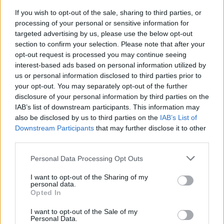
születésű kapus,
If you wish to opt-out of the sale, sharing to third parties, or
Szappanos Péter
processing of your personal or sensitive information for
napokkal ezelőtt
targeted advertising by us, please use the below opt-out
eligazolt a csak magyar
section to confirm your selection. Please note that after your
játékosokkal pályára
opt-out request is processed you may continue seeing
lépő Pakstól, és Szaúd-Arábiába vette az utat, ahol az el-Fateh
interest-based ads based on personal information utilized by
us or personal information disclosed to third parties prior to
légiósa lett.
your opt-out. You may separately opt-out of the further
disclosure of your personal information by third parties on the
TOVÁBB OLVASOM
IAB’s list of downstream participants. This information may
also be disclosed by us to third parties on the
IAB’s List of
,
,
,
,
,
Sport
átigazolás
futball
Jászberény
kapus
marco rossi
Downstream Participants
that may further disclose it to other
,
,
szappanos péter
szaúd-arábia
válogatott
third parties.
Please note that this website/app uses one or more Google
Personal Data Processing Opt Outs
Marco Rossi: Ideje, hogy elérjük a céljainkat
services and may gather and store information including but
not limited to your visit or usage behaviour. You may click to
I want to opt-out of the Sharing of my
2022.12.24.
Tóth András
personal data.
grant or deny consent to Google and its third-party tags to
Opted In
Marco Rossi szövetségi
use your data for below specified purposes in below Google
kapitány a jövő év
consent section.
I want to opt-out of the Sale of my
Personal Data.
kapcsán úgy