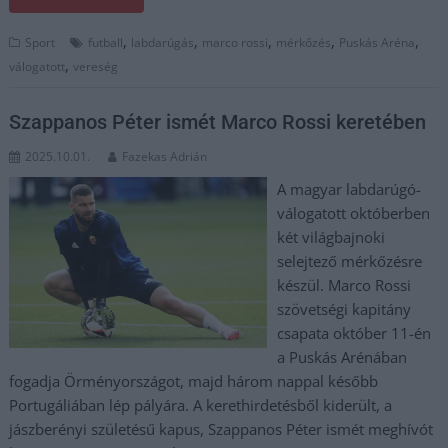
,
,
,
,
,
Sport
futball
labdarúgás
marco rossi
mérkőzés
Puskás Aréna
,
válogatott
vereség
Szappanos Péter ismét Marco Rossi keretében
2025.10.01.
Fazekas Adrián
A magyar labdarúgó-
válogatott októberben
két világbajnoki
selejtező mérkőzésre
készül. Marco Rossi
szövetségi kapitány
csapata október 11-én
a Puskás Arénában
fogadja Örményországot, majd három nappal később
Portugáliában lép pályára. A kerethirdetésből kiderült, a
jászberényi születésű kapus, Szappanos Péter ismét meghívót