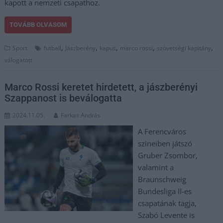
kapott a nemzeti csapathoz.
TOVÁBB OLVASOM
,
,
,
,
,
Sport
futball
Jászberény
kapus
marco rossi
szövetségi kapitány
válogatott
Marco Rossi keretet hirdetett, a jászberényi
Szappanost is beválogatta
2024.11.05.
Farkas András
A Ferencváros
színeiben játszó
Gruber Zsombor,
valamint a
Braunschweig
Bundesliga II-es
csapatának tagja,
Szabó Levente is