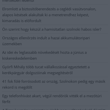
mértékben lebénul
Elromlott a biztosítóberendezés a ceglédi vasútvonalon,
alapos késések alakultak ki a menetrendhez képest,
kimaradás is előfordult
Ön szerint hogy készül a hamisítatlan szolnoki habos isler?
Országos ellenőrzés indult a hazai akkumulátoripari
üzemekben
Az idei év leglassabb növekedését hozta a június a
kiskereskedelemben
Györfi Mihály több tucat vállalkozással egyeztetett a
kerékpárgyár dolgozóinak megsegítéséről
41 fok fölé forrósodott az ország, Szolnokon pedig egy másik
rekord is megdőlt
Egy telefonhívást akart, végül rendőrök vitték el a mezőtúri
férfit