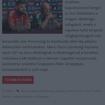
érzelmes
kapusbúcsúval hangol
az őszi feladatokra a
magyar labdarúgó-
válogatott, amely a
napokon belül elrajtoló
világbajnokságról való
lemaradás után Finnország és Kazahsztán ellen lép pályára
felkészülési mérkőzéseken. Marco Rossi szövetségi kapitány
nyolc U21-es korú tehetségnek is lehetőséget ad a keretben,
miközben a két találkozó a nemzeti csapattól visszavonuló,
jászberényi születésű Szappanos Péter ünnepélyes
búcsúztatásáról is szól majd.
TOVÁBB OLVASOM
,
,
,
,
,
,
Sport
búcsú
futball
Jászberény
kapus
keret
marco rossi
Puskás
,
,
Aréna
szappanos péter
válogatott