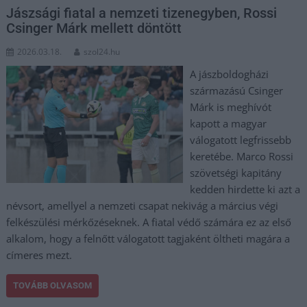
Jászsági fiatal a nemzeti tizenegyben, Rossi
Csinger Márk mellett döntött
2026.03.18.
szol24.hu
A jászboldogházi
származású Csinger
Márk is meghívót
kapott a magyar
válogatott legfrissebb
keretébe. Marco Rossi
szövetségi kapitány
kedden hirdette ki azt a
névsort, amellyel a nemzeti csapat nekivág a március végi
felkészülési mérkőzéseknek. A fiatal védő számára ez az első
alkalom, hogy a felnőtt válogatott tagjaként öltheti magára a
címeres mezt.
TOVÁBB OLVASOM