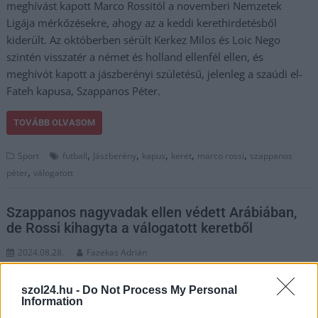
meghívást kapott Marco Rossitól a novemberi Nemzetek
Ligája mérkőzésekre, ahogy az a keddi kerethirdetésből
kiderült. Az októberben sérült Kerkez Milos és Loic Nego
szintén visszatér a német és holland ellenfél ellen, és
meghívót kapott a jászberényi születésű, jelenleg a szaúdi el-
Fateh kapusa, Szappanos Péter.
TOVÁBB OLVASOM
,
,
,
,
,
Sport
futball
Jászberény
kapus
keret
marco rossi
szappanos
,
péter
válogatott
Szappanos nagyvadak ellen védett Arábiában,
de Rossi kihagyta a válogatott keretből
2024.08.28.
Fazekas Adrián
Ahogy a Szol24-en is
szol24.hu -
Do Not Process My Personal
olvashattak róla, a 33
Information
éves, jászberényi