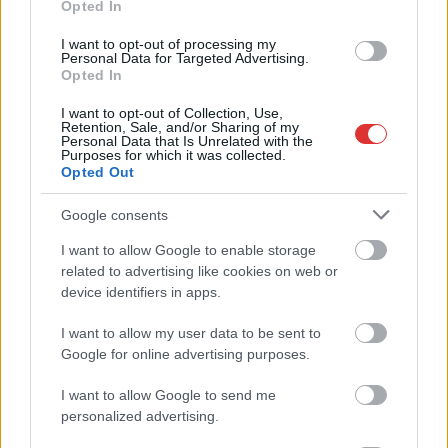
Opted In
fogalmazott: ideje,
hogy magyar
I want to opt-out of processing my
Personal Data for Targeted Advertising.
labdarúgó-válogatott
Opted In
elérje céljait. Az olasz
edző szombaton az M4
I want to opt-out of Collection, Use,
Retention, Sale, and/or Sharing of my
Sport csatornán leszögezte, 2020 szeptemberétől hihetetlen
Personal Data that Is Unrelated with the
Purposes for which it was collected.
és fantasztikus eredményeket értek el, amelyek örökre
Opted Out
megmaradnak a magyar labdarúgás történelemkönyvében. A
szurkolók mindig emlékezni fognak rájuk, de most már a
Google consents
jövőre kell összpontosítani – mondta. Rossi felidézte, hogy
I want to allow Google to enable storage
tavaly kétszer játszottak Albániával, és mindkétszer kikaptak,
related to advertising like cookies on web or
ez a legfőbb oka annak, hogy csak a televízióban nézhették a
device identifiers in apps.
katari világbajnokságot. Hozzátette, az Európa-bajnokságon
ott voltak, és annak az emléke igazán szép, még…
I want to allow my user data to be sent to
Google for online advertising purposes.
TOVÁBB OLVASOM
I want to allow Google to send me
personalized advertising.
,
,
,
,
,
Sport
albánia
katar
labdarúgás
magyar foci
magyar válogatott
marco rossi