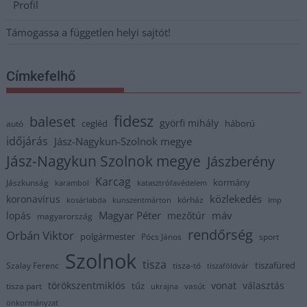
Profil
Támogassa a független helyi sajtót!
Címkefelhő
fidesz
baleset
györfi mihály
cegléd
háború
autó
időjárás
Jász-Nagykun-Szolnok megye
Jász-Nagykun Szolnok megye
Jászberény
Karcag
kormány
Jászkunság
karambol
katasztrófavédelem
közlekedés
koronavírus
kórház
kosárlabda
kunszentmárton
lmp
Magyar Péter
máv
lopás
mezőtúr
magyarország
rendőrség
Orbán Viktor
polgármester
Pócs János
sport
Szolnok
tisza
tiszafüred
Szalay Ferenc
tisza-tó
tiszaföldvár
törökszentmiklós
vonat
választás
tűz
tisza part
vasút
ukrajna
önkormányzat