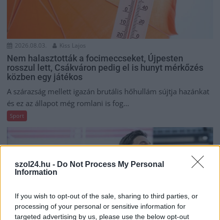
2026.08.03.
Kiss Lajos
Nem halasztották a focimeccseket, Újpesten
rosszul lett, Csákváron pedig el is hunyt mérkőzés
közben egy játékos
A szárazság mellett igazán brutális hőhullám sújtja hazánkat
és ez az állapot még romlani is fog...
Sport
szol24.hu -
Do Not Process My Personal
Information
If you wish to opt-out of the sale, sharing to third parties, or
processing of your personal or sensitive information for
targeted advertising by us, please use the below opt-out