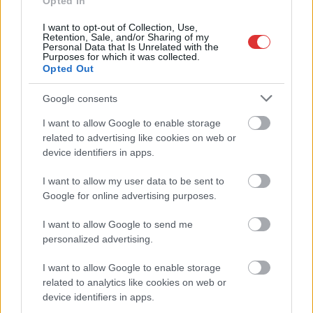
Opted In
I want to opt-out of Collection, Use,
Retention, Sale, and/or Sharing of my
Personal Data that Is Unrelated with the
Purposes for which it was collected.
Opted Out
Google consents
I want to allow Google to enable storage
related to advertising like cookies on web or
Hírlevél feliratkozás
device identifiers in apps.
I want to allow my user data to be sent to
Adja meg keresztnevét:
Adja
Google for online advertising purposes.
meg e-mail címét:
Megismertem és elfogadom a
GDPR-szabályzat
ot
I want to allow Google to send me
personalized advertising.
I want to allow Google to enable storage
Nem szeretne lemaradni semmiről? Csak egy kattintás, és hírlevelünk a
related to analytics like cookies on web or
legfrissebb információkkal és exkluzív tartalmakkal hétről hétre
device identifiers in apps.
postaládájába érkezik!