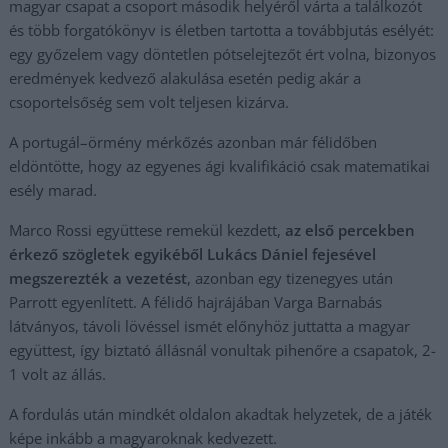
magyar csapat a csoport második helyéről várta a találkozót
és több forgatókönyv is életben tartotta a továbbjutás esélyét:
egy győzelem vagy döntetlen pótselejtezőt ért volna, bizonyos
eredmények kedvező alakulása esetén pedig akár a
csoportelsőség sem volt teljesen kizárva.
A portugál–örmény mérkőzés azonban már félidőben
eldöntötte, hogy az egyenes ági kvalifikáció csak matematikai
esély marad.
Marco Rossi együttese remekül kezdett,
az első percekben
érkező szögletek egyikéből Lukács Dániel fejesével
megszerezték a vezetést
, azonban egy tizenegyes után
Parrott egyenlített. A félidő hajrájában Varga Barnabás
látványos, távoli lövéssel ismét előnyhöz juttatta a magyar
együttest, így biztató állásnál vonultak pihenőre a csapatok, 2-
1 volt az állás.
A fordulás után mindkét oldalon akadtak helyzetek, de a játék
képe inkább a magyaroknak kedvezett.