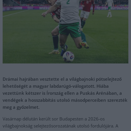
Drámai hajrában vesztette el a világbajnoki pótselejtező
lehetőségét a magyar labdarúgó-válogatott. Hiába
vezettünk kétszer is Írország ellen a Puskás Arénában, a
vendégek a hosszabbítás utolsó másodperceiben szerezték
meg a győzelmet.
Vasárnap délután került sor Budapesten a 2026-os
világbajnokság selejtezősorozatának utolsó fordulójára. A