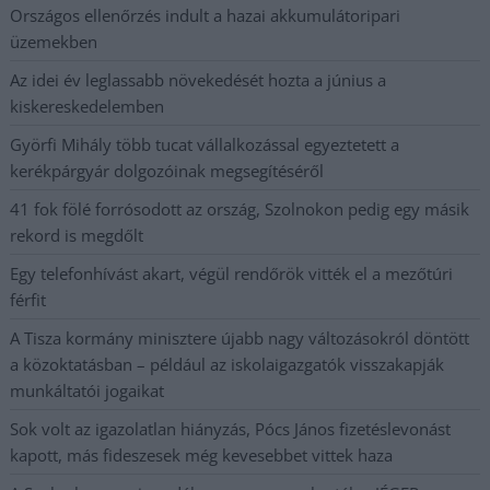
Országos ellenőrzés indult a hazai akkumulátoripari
üzemekben
Az idei év leglassabb növekedését hozta a június a
kiskereskedelemben
Györfi Mihály több tucat vállalkozással egyeztetett a
kerékpárgyár dolgozóinak megsegítéséről
41 fok fölé forrósodott az ország, Szolnokon pedig egy másik
rekord is megdőlt
Egy telefonhívást akart, végül rendőrök vitték el a mezőtúri
férfit
A Tisza kormány minisztere újabb nagy változásokról döntött
a közoktatásban – például az iskolaigazgatók visszakapják
munkáltatói jogaikat
Sok volt az igazolatlan hiányzás, Pócs János fizetéslevonást
kapott, más fideszesek még kevesebbet vittek haza