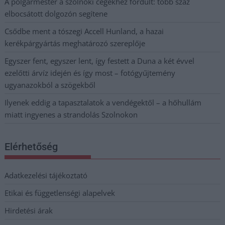
A polgármester a szolnoki cégekhez fordult: több száz
elbocsátott dolgozón segítene
Csődbe ment a tószegi Accell Hunland, a hazai
kerékpárgyártás meghatározó szereplője
Egyszer fent, egyszer lent, így festett a Duna a két évvel
ezelőtti árvíz idején és így most – fotógyűjtemény
ugyanazokból a szögekből
Ilyenek eddig a tapasztalatok a vendégektől – a hőhullám
miatt ingyenes a strandolás Szolnokon
Elérhetőség
Adatkezelési tájékoztató
Etikai és függetlenségi alapelvek
Hirdetési árak