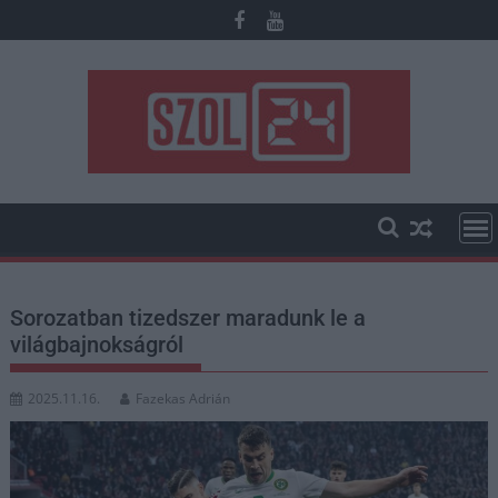
Skip
to
content
Sorozatban tizedszer maradunk le a
világbajnokságról
2025.11.16.
Fazekas Adrián