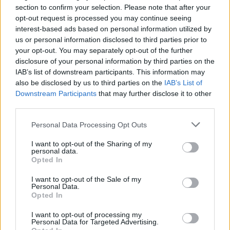
section to confirm your selection. Please note that after your
opt-out request is processed you may continue seeing
interest-based ads based on personal information utilized by
us or personal information disclosed to third parties prior to
your opt-out. You may separately opt-out of the further
2026.07.30.
Fazekas Adrián
disclosure of your personal information by third parties on the
A Szolnoki Sportcentrum tehetségével, történelmi
IAB’s list of downstream participants. This information may
létszámú válogatott utazik az U20-as atlétikai
also be disclosed by us to third parties on the
IAB’s List of
világbajnokságra
Downstream Participants
that may further disclose it to other
Minden idők egyik legnépesebb magyar keretével
third parties.
képviselteti magát a hazai atlétika a jövő héten
Please note that this website/app uses one or more Google
Personal Data Processing Opt Outs
megrendezendő U20-as...
services and may gather and store information including but
Sport
not limited to your visit or usage behaviour. You may click to
I want to opt-out of the Sharing of my
personal data.
grant or deny consent to Google and its third-party tags to
Opted In
use your data for below specified purposes in below Google
consent section.
I want to opt-out of the Sale of my
Personal Data.
Opted In
I want to opt-out of processing my
Personal Data for Targeted Advertising.