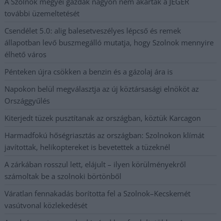
A Szolnok megyei gazdák nagyon nem akarták a JÉGER
további üzemeltetését
Csendélet 5.0: alig balesetveszélyes lépcső és remek
állapotban levő buszmegálló mutatja, hogy Szolnok mennyire
élhető város
Pénteken újra csökken a benzin és a gázolaj ára is
Napokon belül megválasztja az új köztársasági elnököt az
Országgyűlés
Kiterjedt tüzek pusztítanak az országban, köztük Karcagon
Harmadfokú hőségriasztás az országban: Szolnokon klímát
javítottak, helikoptereket is bevetettek a tüzeknél
A zárkában rosszul lett, elájult – ilyen körülményekről
számoltak be a szolnoki börtönből
Váratlan fennakadás borította fel a Szolnok–Kecskemét
vasútvonal közlekedését