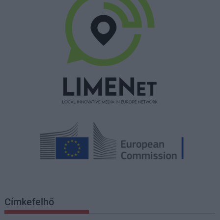
Címkefelhő