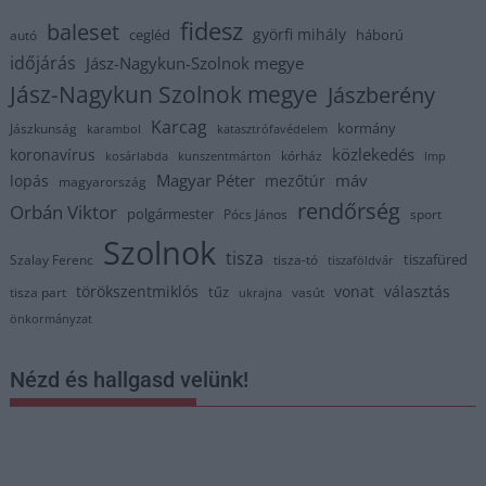
fidesz
baleset
györfi mihály
cegléd
háború
autó
időjárás
Jász-Nagykun-Szolnok megye
Jász-Nagykun Szolnok megye
Jászberény
Karcag
kormány
Jászkunság
karambol
katasztrófavédelem
közlekedés
koronavírus
kórház
kosárlabda
kunszentmárton
lmp
Magyar Péter
máv
lopás
mezőtúr
magyarország
rendőrség
Orbán Viktor
polgármester
Pócs János
sport
Szolnok
tisza
tiszafüred
Szalay Ferenc
tisza-tó
tiszaföldvár
törökszentmiklós
vonat
választás
tűz
tisza part
vasút
ukrajna
önkormányzat
Nézd és hallgasd velünk!