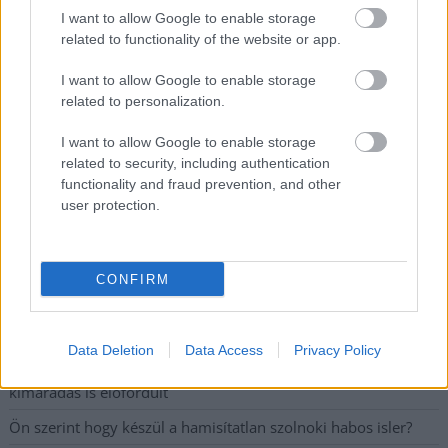
I want to allow Google to enable storage
related to functionality of the website or app.
A SZOL24 legfrissebb 24 cikke
I want to allow Google to enable storage
related to personalization.
Problémák egész Jász-Nagykun-Szolnok megyében: egyre
több otthoni kútból fogy ki a víz
I want to allow Google to enable storage
related to security, including authentication
Már magasabb szinten is nyomoznak Szijjártó
functionality and fraud prevention, and other
büntetőügyében, vesztegetés miatt 3 év letöltendőt kaphat és
user protection.
ez csak az egyik botrány
Szolnokon egy kulcsfontosságú körforgalmat részlegesen
CONFIRM
lezárnak a napokban, a közlekedés az átlagost is meghaladó
mértékben lebénul
Elromlott a biztosítóberendezés a ceglédi vasútvonalon,
Data Deletion
Data Access
Privacy Policy
alapos késések alakultak ki a menetrendhez képest,
kimaradás is előfordult
Ön szerint hogy készül a hamisítatlan szolnoki habos isler?