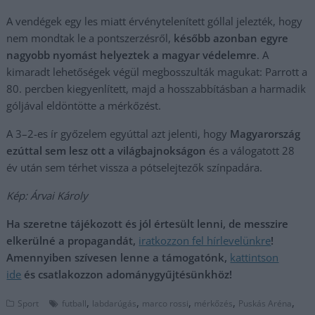
A vendégek egy les miatt érvénytelenített góllal jelezték, hogy
nem mondtak le a pontszerzésről,
később azonban egyre
nagyobb nyomást helyeztek a magyar védelemre
. A
kimaradt lehetőségek végül megbosszulták magukat: Parrott a
80. percben kiegyenlített, majd a hosszabbításban a harmadik
góljával eldöntötte a mérkőzést.
A 3–2-es ír győzelem egyúttal azt jelenti, hogy
Magyarország
ezúttal sem lesz ott a világbajnokságon
és a válogatott 28
év után sem térhet vissza a pótselejtezők színpadára.
Kép: Árvai Károly
Ha szeretne tájékozott és jól értesült lenni, de messzire
elkerülné a propagandát,
iratkozzon fel hírlevelünkre
!
Amennyiben szívesen lenne a támogatónk,
kattintson
ide
és csatlakozzon adománygyűjtésünkhöz!
,
,
,
,
,
Sport
futball
labdarúgás
marco rossi
mérkőzés
Puskás Aréna