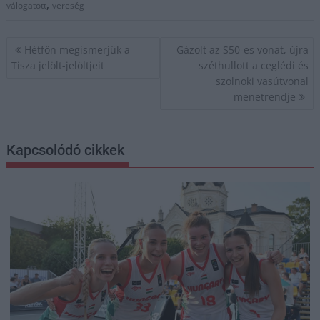
,
válogatott
vereség
Bejegyzés
Hétfőn megismerjük a
Gázolt az S50-es vonat, újra
navigáció
Tisza jelölt-jelöltjeit
széthullott a ceglédi és
szolnoki vasútvonal
menetrendje
Kapcsolódó cikkek