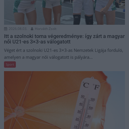
2026.08.03.
Horváth Zsolt
Itt a szolnoki torna végeredménye: így zárt a magyar
női U21-es 3×3-as válogatott
Véget ért a szolnoki U21-es 3×3-as Nemzetek Ligája forduló,
amelyen a magyar női válogatott is pályára...
Sport