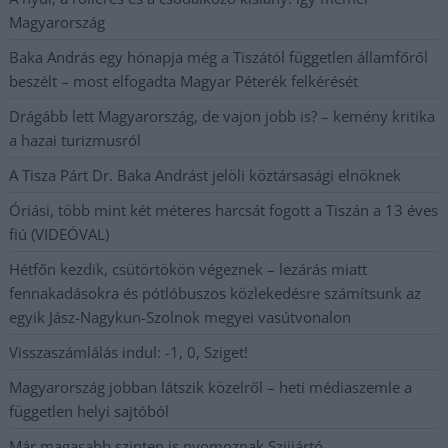
Magyarország
Baka András egy hónapja még a Tiszától független államfőről
beszélt – most elfogadta Magyar Péterék felkérését
Drágább lett Magyarország, de vajon jobb is? – kemény kritika
a hazai turizmusról
A Tisza Párt Dr. Baka Andrást jelöli köztársasági elnöknek
Óriási, több mint két méteres harcsát fogott a Tiszán a 13 éves
fiú (VIDEÓVAL)
Hétfőn kezdik, csütörtökön végeznek – lezárás miatt
fennakadásokra és pótlóbuszos közlekedésre számítsunk az
egyik Jász-Nagykun-Szolnok megyei vasútvonalon
Visszaszámlálás indul: -1, 0, Sziget!
Magyarország jobban látszik közelről – heti médiaszemle a
független helyi sajtóból
Már magasabb szinten is nyomoznak Szijjártó