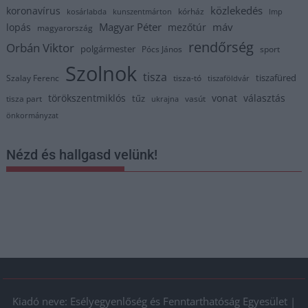
közlekedés
koronavírus
kórház
kosárlabda
kunszentmárton
lmp
Magyar Péter
máv
lopás
mezőtúr
magyarország
rendőrség
Orbán Viktor
polgármester
Pócs János
sport
Szolnok
tisza
tiszafüred
Szalay Ferenc
tisza-tó
tiszaföldvár
törökszentmiklós
vonat
választás
tűz
tisza part
vasút
ukrajna
önkormányzat
Nézd és hallgasd velünk!
Kiadó neve: Esélyegyenlőség és Fenntarthatóság Egyesület |