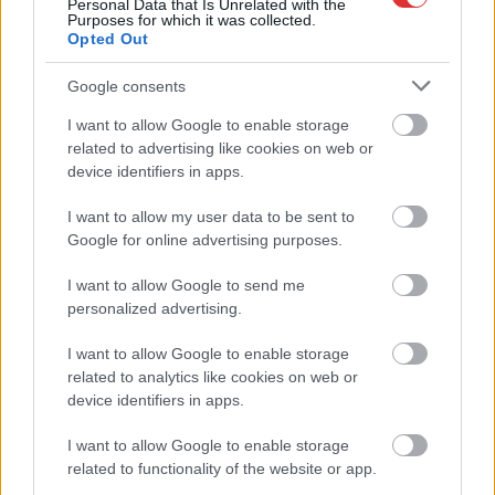
Personal Data that Is Unrelated with the
Purposes for which it was collected.
Opted Out
Google consents
2026.08.03.
Horváth Zsolt
Itt a szolnoki torna végeredménye: így zárt a magyar
I want to allow Google to enable storage
női U21-es 3×3-as válogatott
related to advertising like cookies on web or
device identifiers in apps.
Véget ért a szolnoki U21-es 3×3-as Nemzetek Ligája forduló,
amelyen a magyar női válogatott is pályára...
I want to allow my user data to be sent to
Sport
Google for online advertising purposes.
I want to allow Google to send me
personalized advertising.
I want to allow Google to enable storage
related to analytics like cookies on web or
device identifiers in apps.
I want to allow Google to enable storage
related to functionality of the website or app.