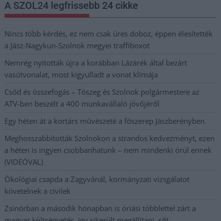
A SZOL24 legfrissebb 24 cikke
Nincs több kérdés, ez nem csak üres doboz, éppen élesítették
a Jász-Nagykun-Szolnok megyei traffiboxot
Nemrég nyitották újra a korábban Lázárék által bezárt
vasútvonalat, most kigyulladt a vonat klímája
Csőd és összefogás – Tószeg és Szolnok polgármestere az
ATV-ben beszélt a 400 munkavállaló jövőjéről
Egy héten át a kortárs művészeté a főszerep Jászberényben
Meghosszabbították Szolnokon a strandos kedvezményt, ezen
a héten is ingyen csobbanhatunk – nem mindenki örül ennek
(VIDEÓVAL)
Ökológiai csapda a Zagyvánál, kormányzati vizsgálatot
követelnek a civilek
Zsinórban a második hónapban is óriási többlettel zárt a
magyar költségvetés, így sikerült megállítani, sőt