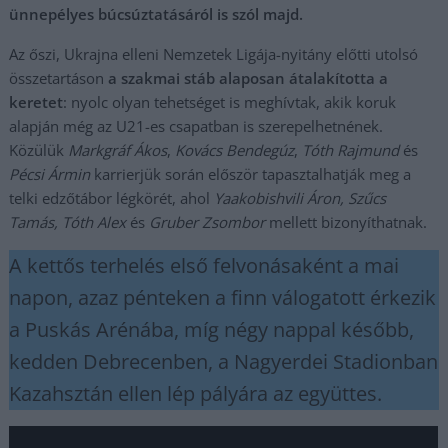
ünnepélyes búcsúztatásáról is szól majd.
Az őszi, Ukrajna elleni Nemzetek Ligája-nyitány előtti utolsó
összetartáson
a szakmai stáb alaposan átalakította a
keretet
: nyolc olyan tehetséget is meghívtak, akik koruk
alapján még az U21-es csapatban is szerepelhetnének.
Közülük
Markgráf Ákos
,
Kovács Bendegúz
,
Tóth Rajmund
és
Pécsi Ármin
karrierjük során először tapasztalhatják meg a
telki edzőtábor légkörét, ahol
Yaakobishvili Áron, Szűcs
Tamás, Tóth Alex
és
Gruber Zsombor
mellett bizonyíthatnak.
A kettős terhelés első felvonásaként a mai
napon, azaz pénteken a finn válogatott érkezik
a Puskás Arénába, míg négy nappal később,
kedden Debrecenben, a Nagyerdei Stadionban
Kazahsztán ellen lép pályára az együttes.