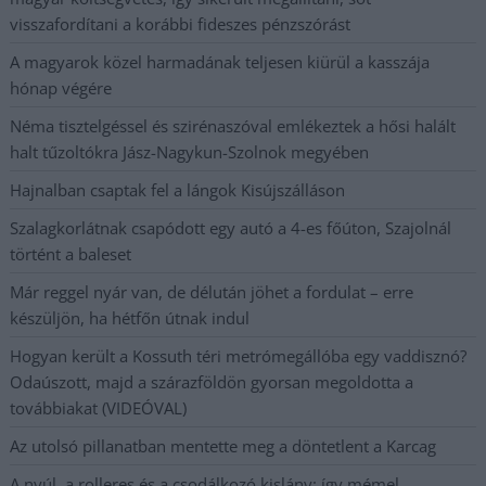
visszafordítani a korábbi fideszes pénzszórást
A magyarok közel harmadának teljesen kiürül a kasszája
hónap végére
Néma tisztelgéssel és szirénaszóval emlékeztek a hősi halált
halt tűzoltókra Jász-Nagykun-Szolnok megyében
Hajnalban csaptak fel a lángok Kisújszálláson
Szalagkorlátnak csapódott egy autó a 4-es főúton, Szajolnál
történt a baleset
Már reggel nyár van, de délután jöhet a fordulat – erre
készüljön, ha hétfőn útnak indul
Hogyan került a Kossuth téri metrómegállóba egy vaddisznó?
Odaúszott, majd a szárazföldön gyorsan megoldotta a
továbbiakat (VIDEÓVAL)
Az utolsó pillanatban mentette meg a döntetlent a Karcag
A nyúl, a rolleres és a csodálkozó kislány: így mémel