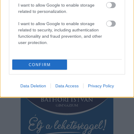
I want to allow Google to enable storage
related to personalization.
2026.08.03.
Kiss Lajos
I want to allow Google to enable storage
related to security, including authentication
Nem halasztották a focimeccseket, Újpesten
rosszul lett, Csákváron pedig el is hunyt mérkőzés
functionality and fraud prevention, and other
közben egy játékos
user protection.
A szárazság mellett igazán brutális hőhullám sújtja hazánkat
és ez az állapot még romlani is fog...
CONFIRM
Sport
Data Deletion
Data Access
Privacy Policy