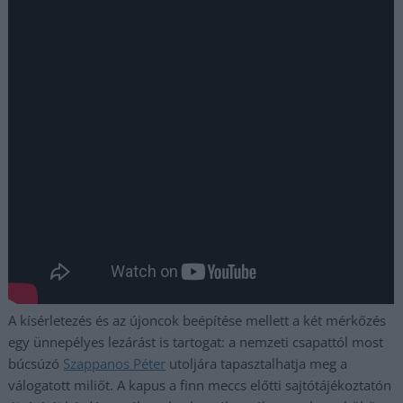
A kísérletezés és az újoncok beépítése mellett a két mérkőzés
egy ünnepélyes lezárást is tartogat: a nemzeti csapattól most
búcsúzó
Szappanos Péter
utoljára tapasztalhatja meg a
válogatott miliőt. A kapus a finn meccs előtti sajtótájékoztatón