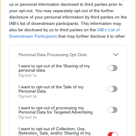
us or personal information disclosed to third parties prior to
your opt-out. You may separately opt-out of the further
disclosure of your personal information by third parties on the
IAB’s list of downstream participants. This information may
2026.08.09.
Kiss Lajos
also be disclosed by us to third parties on the
IAB’s List of
Az utolsó pillanatban mentette meg a döntetlent a
Downstream Participants
that may further disclose it to other
Karcag
third parties.
A rendes játékidő hosszabbításában sikerült begyötörni az
Please note that this website/app uses one or more Google
Personal Data Processing Opt Outs
egyenlítő találatot, így egy pontot azért hazavitt az ország...
services and may gather and store information including but
Sport
not limited to your visit or usage behaviour. You may click to
I want to opt-out of the Sharing of my
personal data.
grant or deny consent to Google and its third-party tags to
Opted In
use your data for below specified purposes in below Google
consent section.
I want to opt-out of the Sale of my
Personal Data.
Opted In
I want to opt-out of processing my
Personal Data for Targeted Advertising.
Opted In
I want to opt-out of Collection, Use,
Retention, Sale, and/or Sharing of my