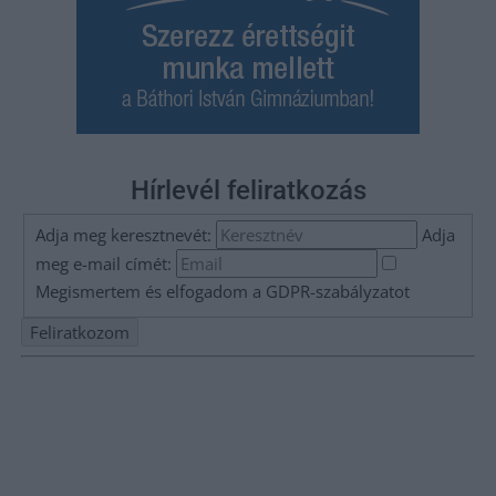
Hírlevél feliratkozás
Adja meg keresztnevét:
Adja
meg e-mail címét:
Megismertem és elfogadom a
GDPR-szabályzat
ot
Nem szeretne lemaradni semmiről? Csak egy kattintás, és hírlevelünk a
legfrissebb információkkal és exkluzív tartalmakkal hétről hétre
postaládájába érkezik!