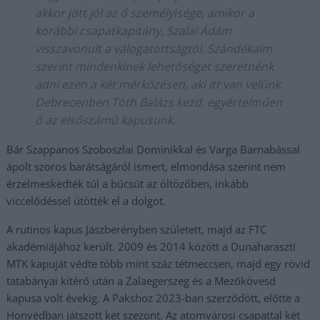
akkor jött jól az ő személyisége, amikor a
korábbi csapatkapitány, Szalai Ádám
visszavonult a válogatottságtól. Szándékaim
szerint mindenkinek lehetőséget szeretnénk
adni ezen a két mérkőzésen, aki itt van velünk.
Debrecenben Tóth Balázs kezd, egyértelműen
ő az elsőszámú kapusunk.
Bár Szappanos Szoboszlai Dominikkal és Varga Barnabással
ápolt szoros barátságáról ismert, elmondása szerint nem
érzelmeskedték túl a búcsút az öltözőben, inkább
viccelődéssel ütötték el a dolgot.
A rutinos kapus Jászberényben született, majd az FTC
akadémiájához került. 2009 és 2014 között a Dunaharaszti
MTK kapuját védte több mint száz tétmeccsen, majd egy rövid
tatabányai kitérő után a Zalaegerszeg és a Mezőkövesd
kapusa volt évekig. A Pakshoz 2023-ban szerződött, előtte a
Honvédban játszott két szezont. Az atomvárosi csapattal két