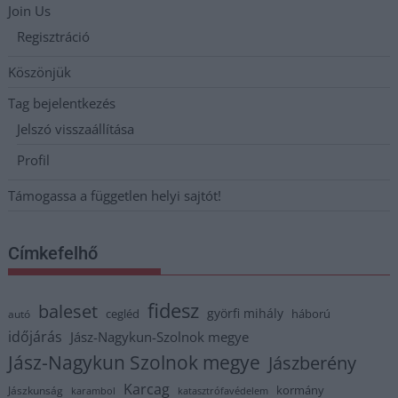
Join Us
Regisztráció
Köszönjük
Tag bejelentkezés
Jelszó visszaállítása
Profil
Támogassa a független helyi sajtót!
Címkefelhő
fidesz
baleset
györfi mihály
cegléd
háború
autó
időjárás
Jász-Nagykun-Szolnok megye
Jász-Nagykun Szolnok megye
Jászberény
Karcag
kormány
Jászkunság
karambol
katasztrófavédelem