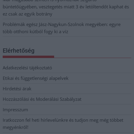
büntetőügyében, vesztegetés miatt 3 év letöltendőt kaphat és
ez csak az egyik botrány
Problémák egész Jász-Nagykun-Szolnok megyében: egyre
több otthoni kútból fogy ki a víz
Elérhetőség
Adatkezelési tájékoztató
Etikai és függetlenségi alapelvek
Hirdetési árak
Hozzászólási és Moderálási Szabályzat
Impresszum
Iratkozzon fel heti hírlevelünkre és tudjon meg még többet
megyénkről!