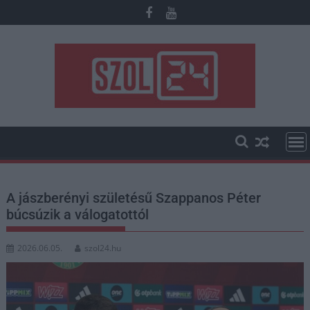
Skip
to
content
A jászberényi születésű Szappanos Péter
búcsúzik a válogatottól
2026.06.05.
szol24.hu