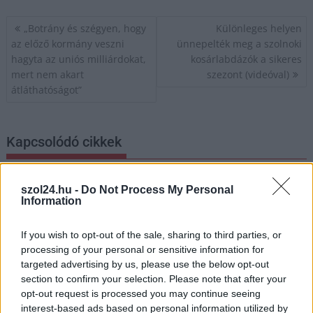
Bejegyzés
„Botrány és szégyen, hogy
Különleges helyen
navigáció
az előző kormány veszni
ünnepelték meg a szolnoki
hagyta az uniós milliárdokat,
kosárlabdázók a sikeres
mert nem akart
szezont (videóval)
átláthatóságot”
Kapcsolódó cikkek
szol24.hu -
Do Not Process My Personal
Information
If you wish to opt-out of the sale, sharing to third parties, or
processing of your personal or sensitive information for
targeted advertising by us, please use the below opt-out
section to confirm your selection. Please note that after your
opt-out request is processed you may continue seeing
interest-based ads based on personal information utilized by