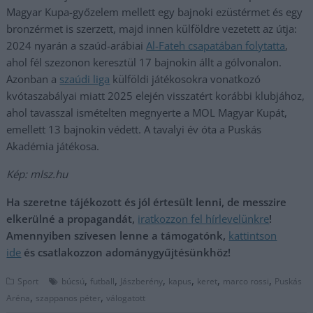
Magyar Kupa-győzelem mellett egy bajnoki ezüstérmet és egy
bronzérmet is szerzett, majd innen külföldre vezetett az útja:
2024 nyarán a szaúd-arábiai
Al-Fateh csapatában folytatta
,
ahol fél szezonon keresztül 17 bajnokin állt a gólvonalon.
Azonban a
szaúdi liga
külföldi játékosokra vonatkozó
kvótaszabályai miatt 2025 elején visszatért korábbi klubjához,
ahol tavasszal ismételten megnyerte a MOL Magyar Kupát,
emellett 13 bajnokin védett. A tavalyi év óta a Puskás
Akadémia játékosa.
Kép: mlsz.hu
Ha szeretne tájékozott és jól értesült lenni, de messzire
elkerülné a propagandát,
iratkozzon fel hírlevelünkre
!
Amennyiben szívesen lenne a támogatónk,
kattintson
ide
és csatlakozzon adománygyűjtésünkhöz!
,
,
,
,
,
,
Sport
búcsú
futball
Jászberény
kapus
keret
marco rossi
Puskás
,
,
Aréna
szappanos péter
válogatott