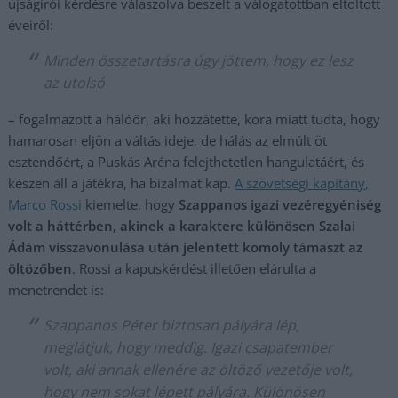
újságírói kérdésre válaszolva beszélt a válogatottban eltöltött
éveiről:
Minden összetartásra úgy jöttem, hogy ez lesz
az utolsó
– fogalmazott a hálóőr, aki hozzátette, kora miatt tudta, hogy
hamarosan eljön a váltás ideje, de hálás az elmúlt öt
esztendőért, a Puskás Aréna felejthetetlen hangulatáért, és
készen áll a játékra, ha bizalmat kap.
A szövetségi kapitány,
Marco Rossi
kiemelte, hogy
Szappanos igazi vezéregyéniség
volt a háttérben, akinek a karaktere különösen Szalai
Ádám visszavonulása után jelentett komoly támaszt az
öltözőben
. Rossi a kapuskérdést illetően elárulta a
menetrendet is:
Szappanos Péter biztosan pályára lép,
meglátjuk, hogy meddig. Igazi csapatember
volt, aki annak ellenére az öltöző vezetője volt,
hogy nem sokat lépett pályára. Különösen