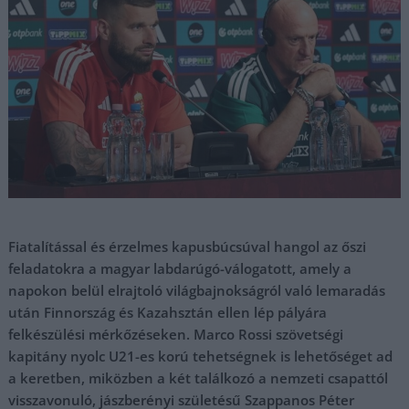
Fiatalítással és érzelmes kapusbúcsúval hangol az őszi
feladatokra a magyar labdarúgó-válogatott, amely a
napokon belül elrajtoló világbajnokságról való lemaradás
után Finnország és Kazahsztán ellen lép pályára
felkészülési mérkőzéseken. Marco Rossi szövetségi
kapitány nyolc U21-es korú tehetségnek is lehetőséget ad
a keretben, miközben a két találkozó a nemzeti csapattól
visszavonuló, jászberényi születésű Szappanos Péter