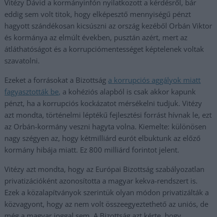
Vitézy Dávid a kormányinfón nyilatkozott a kérdésről, bár
eddig sem volt titok, hogy elképesztő mennyiségű pénzt
hagyott szándékosan kicsúszni az ország kezéből Orbán Viktor
és kormánya az elmúlt években, pusztán azért, mert az
átláthatóságot és a korrupciómentességet képtelenek voltak
szavatolni.
Ezeket a forrásokat a Bizottság
a korrupciós aggályok miatt
fagyasztották be,
a kohéziós alapból is csak akkor kapunk
pénzt, ha a korrupciós kockázatot mérsékelni tudjuk. Vitézy
azt mondta, történelmi léptékű fejlesztési forrást hívnak le, ezt
az Orbán-kormány veszni hagyta volna. Kiemelte: különösen
nagy szégyen az, hogy kétmilliárd eurót elbuktunk az előző
kormány hibája miatt. Ez 800 milliárd forintot jelent.
Vitézy azt mondta, hogy az Európai Bizottság szabályozatlan
privatizációként azonosította a magyar kekva-rendszert is.
Ezek a közalapítványok szerintük olyan módon privatizálták a
közvagyont, hogy az nem volt összeegyeztethető az uniós, de
még a magyar joggal sem. A Bizottság azt kérte, hogy