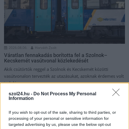
2026.08.06.
Horváth Zsolt
Váratlan fennakadás borította fel a Szolnok–
Kecskemét vasútvonal közlekedését
Akik csütörtök reggel a Szolnok és Kecskemét közötti
vasútvonalon tervezték az utazásukat, azoknak érdemes volt
indulás...
Magyarország
szol24.hu -
Do Not Process My Personal
Information
If you wish to opt-out of the sale, sharing to third parties, or
processing of your personal or sensitive information for
targeted advertising by us, please use the below opt-out