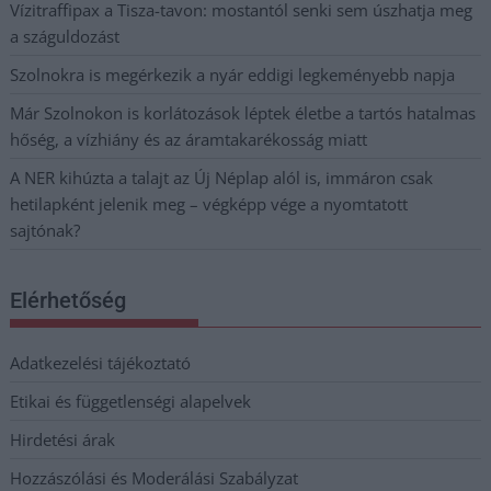
Vízitraffipax a Tisza-tavon: mostantól senki sem úszhatja meg
a száguldozást
Szolnokra is megérkezik a nyár eddigi legkeményebb napja
Már Szolnokon is korlátozások léptek életbe a tartós hatalmas
hőség, a vízhiány és az áramtakarékosság miatt
A NER kihúzta a talajt az Új Néplap alól is, immáron csak
hetilapként jelenik meg – végképp vége a nyomtatott
sajtónak?
Elérhetőség
Adatkezelési tájékoztató
Etikai és függetlenségi alapelvek
Hirdetési árak
Hozzászólási és Moderálási Szabályzat