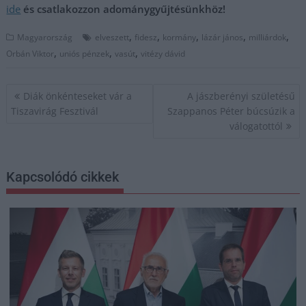
ide
és csatlakozzon adománygyűjtésünkhöz!
,
,
,
,
,
Magyarország
elveszett
fidesz
kormány
lázár jános
milliárdok
,
,
,
Orbán Viktor
uniós pénzek
vasút
vitézy dávid
Bejegyzés
Diák önkénteseket vár a
A jászberényi születésű
navigáció
Tiszavirág Fesztivál
Szappanos Péter búcsúzik a
válogatottól
Kapcsolódó cikkek