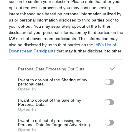
section to confirm your selection. Please note that after your
opt-out request is processed you may continue seeing
interest-based ads based on personal information utilized by
us or personal information disclosed to third parties prior to
your opt-out. You may separately opt-out of the further
disclosure of your personal information by third parties on the
IAB’s list of downstream participants. This information may
also be disclosed by us to third parties on the
IAB’s List of
Downstream Participants
that may further disclose it to other
2026.08.06.
Kiss Lajos
third parties.
Egyszer fent, egyszer lent, így festett a Duna a két
évvel ezelőtti árvíz idején és így most –
Please note that this website/app uses one or more Google
Personal Data Processing Opt Outs
fotógyűjtemény ugyanazokból a szögekből
services and may gather and store information including but
not limited to your visit or usage behaviour. You may click to
I want to opt-out of the Sharing of my
Akik szeretik az előtte-utána képeket, azok számára
personal data.
grant or deny consent to Google and its third-party tags to
feltétlenül ajánlott ez a képgyűjtemény. Több helyszín
Opted In
use your data for below specified purposes in below Google
ugyanabból a...
consent section.
I want to opt-out of the Sale of my
Magyarország
Personal Data.
Opted In
I want to opt-out of processing my
Personal Data for Targeted Advertising.
Opted In