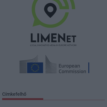
Címkefelhő