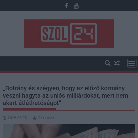
Skip
to
content
„Botrány és szégyen, hogy az előző kormány
veszni hagyta az uniós milliárdokat, mert nem
akart átláthatóságot”
2026.06.05.
Kiss Lajos