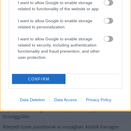
I want to allow Google to enable storage
Nem szeretne lemaradni semmiről? Csak egy kattintás, és hírlevelünk a
related to functionality of the website or app.
legfrissebb információkkal és exkluzív tartalmakkal hétről hétre
I want to allow Google to enable storage
postaládájába érkezik!
related to personalization.
I want to allow Google to enable storage
A SZOL24 legfrissebb 24 cikke
related to security, including authentication
functionality and fraud prevention, and other
A Szolnok megyei gazdák nagyon nem akarták a JÉGER
user protection.
további üzemeltetését
Csendélet 5.0: alig balesetveszélyes lépcső és remek
CONFIRM
állapotban levő buszmegálló mutatja, hogy Szolnok mennyire
élhető város
Pénteken újra csökken a benzin és a gázolaj ára is
Data Deletion
Data Access
Privacy Policy
Napokon belül megválasztja az új köztársasági elnököt az
Országgyűlés
Kiterjedt tüzek pusztítanak az országban, köztük Karcagon