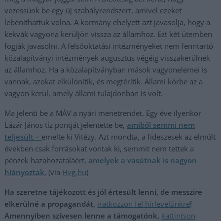
vezessünk be egy új szabályrendszert, amivel ezeket
lebéníthattuk volna. A kormány ehelyett azt javasolja, hogy a
kekvák vagyona kerüljön vissza az államhoz. Ezt két ütemben
fogják javasolni. A felsőoktatási intézményeket nem fenntartó
közalapítványi intézmények augusztus végéig visszakerülnek
az államhoz. Ha a közalapítványban mások vagyonelemei is
vannak, azokat elkülönítik, és megtérítik. Állami körbe az a
vagyon kerül, amely állami tulajdonban is volt.
Ma jelenti be a MÁV a nyári menetrendet. Egy éve ilyenkor
Lázár János tíz pontját jelentette be,
amiből semmi nem
teljesült –
emelte ki Vitézy. Azt mondta, a fideszesek az elmúlt
években csak forrásokat vontak ki, semmit nem tettek a
pénzek hazahozataláért,
amelyek a vasútnak is nagyon
hiányoztak.
(via
Hvg.hu
)
Ha szeretne tájékozott és jól értesült lenni, de messzire
elkerülné a propagandát,
iratkozzon fel hírlevelünkre
!
Amennyiben szívesen lenne a támogatónk,
kattintson