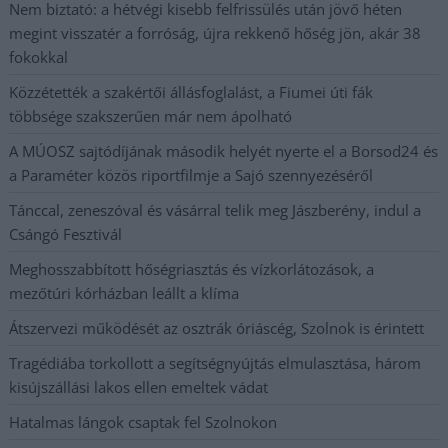
Nem biztató: a hétvégi kisebb felfrissülés után jövő héten
megint visszatér a forróság, újra rekkenő hőség jön, akár 38
fokokkal
Közzétették a szakértői állásfoglalást, a Fiumei úti fák
többsége szakszerűen már nem ápolható
A MÚOSZ sajtódíjának második helyét nyerte el a Borsod24 és
a Paraméter közös riportfilmje a Sajó szennyezéséről
Tánccal, zeneszóval és vásárral telik meg Jászberény, indul a
Csángó Fesztivál
Meghosszabbított hőségriasztás és vízkorlátozások, a
mezőtúri kórházban leállt a klíma
Átszervezi működését az osztrák óriáscég, Szolnok is érintett
Tragédiába torkollott a segítségnyújtás elmulasztása, három
kisújszállási lakos ellen emeltek vádat
Hatalmas lángok csaptak fel Szolnokon