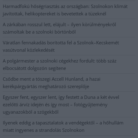
Harmadfokú hőségriasztás az országban: Szolnokon klímát
javítottak, helikoptereket is bevetettek a tüzeknél
A zárkában rosszul lett, elájult – ilyen körülményekről
számoltak be a szolnoki börtönből
Váratlan fennakadás borította fel a Szolnok–Kecskemét
vasútvonal közlekedését
A polgármester a szolnoki cégekhez fordult: több száz
elbocsátott dolgozón segítene
Csődbe ment a tószegi Accell Hunland, a hazai
kerékpárgyártás meghatározó szereplője
Egyszer fent, egyszer lent, így festett a Duna a két évvel
ezelőtti árvíz idején és így most – fotógyűjtemény
ugyanazokból a szögekből
Ilyenek eddig a tapasztalatok a vendégektől – a hőhullám
miatt ingyenes a strandolás Szolnokon