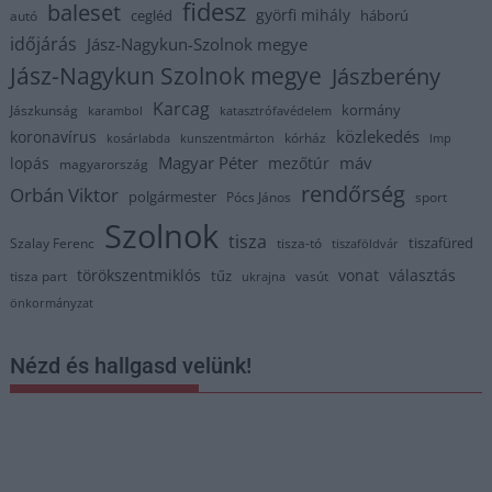
fidesz
baleset
györfi mihály
cegléd
háború
autó
időjárás
Jász-Nagykun-Szolnok megye
Jász-Nagykun Szolnok megye
Jászberény
Karcag
kormány
Jászkunság
karambol
katasztrófavédelem
közlekedés
koronavírus
kórház
kosárlabda
kunszentmárton
lmp
Magyar Péter
máv
lopás
mezőtúr
magyarország
rendőrség
Orbán Viktor
polgármester
Pócs János
sport
Szolnok
tisza
tiszafüred
Szalay Ferenc
tisza-tó
tiszaföldvár
törökszentmiklós
vonat
választás
tűz
tisza part
vasút
ukrajna
önkormányzat
Nézd és hallgasd velünk!