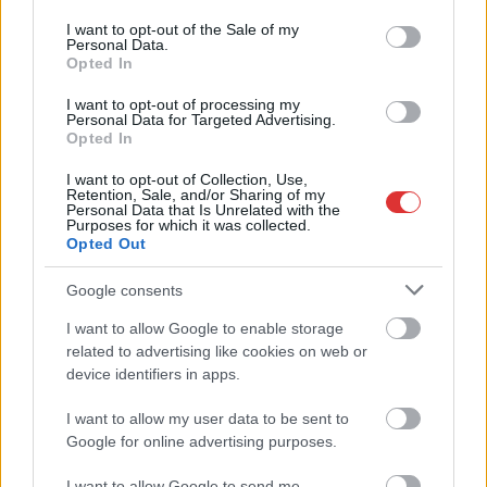
use your data for below specified purposes in below Google
consent section.
I want to opt-out of the Sale of my
Personal Data.
Opted In
Hírlevél feliratkozás
I want to opt-out of processing my
Personal Data for Targeted Advertising.
Adja meg keresztnevét:
Adja
Opted In
meg e-mail címét:
Megismertem és elfogadom a
GDPR-szabályzat
ot
I want to opt-out of Collection, Use,
Retention, Sale, and/or Sharing of my
Personal Data that Is Unrelated with the
Purposes for which it was collected.
Opted Out
Nem szeretne lemaradni semmiről? Csak egy kattintás, és hírlevelünk a
Google consents
legfrissebb információkkal és exkluzív tartalmakkal hétről hétre
postaládájába érkezik!
I want to allow Google to enable storage
related to advertising like cookies on web or
device identifiers in apps.
A SZOL24 legfrissebb 24 cikke
I want to allow my user data to be sent to
Google for online advertising purposes.
Györfi Mihály több tucat vállalkozással egyeztetett a
kerékpárgyár dolgozóinak megsegítéséről
I want to allow Google to send me