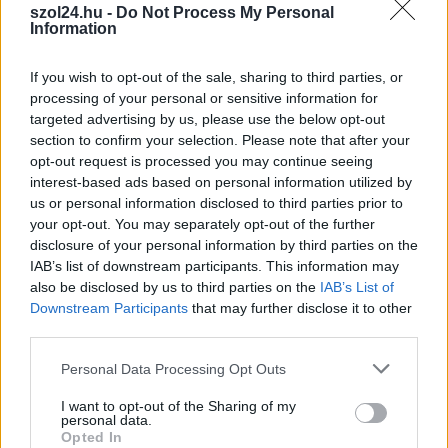
szol24.hu -
Do Not Process My Personal
TOVÁBB OLVASOM
Information
,
,
,
,
JNSZ megyei hírek
csinger márk
dac
futball
Jászboldogháza
If you wish to opt-out of the sale, sharing to third parties, or
Jászság
processing of your personal or sensitive information for
targeted advertising by us, please use the below opt-out
section to confirm your selection. Please note that after your
opt-out request is processed you may continue seeing
interest-based ads based on personal information utilized by
us or personal information disclosed to third parties prior to
your opt-out. You may separately opt-out of the further
disclosure of your personal information by third parties on the
IAB’s list of downstream participants. This information may
also be disclosed by us to third parties on the
IAB’s List of
Downstream Participants
that may further disclose it to other
third parties.
Please note that this website/app uses one or more Google
Personal Data Processing Opt Outs
services and may gather and store information including but
not limited to your visit or usage behaviour. You may click to
I want to opt-out of the Sharing of my
personal data.
grant or deny consent to Google and its third-party tags to
Opted In