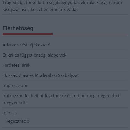
Tragédiába torkollott a segítségnyújtás elmulasztása, három
kisújszállási lakos ellen emeltek vádat
Elérhetőség
Adatkezelési tájékoztató
Etikai és függetlenségi alapelvek
Hirdetési árak
Hozzászólási és Moderálási Szabályzat
Impresszum
Iratkozzon fel heti hírlevelünkre és tudjon meg még többet
megyénkről!
Join Us
Regisztráció