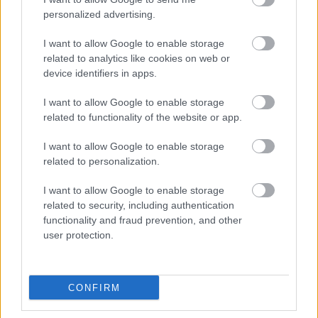
personalized advertising.
41 fok fölé forrósodott az ország, Szolnokon pedig egy másik
rekord is megdőlt
I want to allow Google to enable storage
related to analytics like cookies on web or
Egy telefonhívást akart, végül rendőrök vitték el a mezőtúri
device identifiers in apps.
férfit
I want to allow Google to enable storage
A Tisza kormány minisztere újabb nagy változásokról döntött
related to functionality of the website or app.
a közoktatásban – például az iskolaigazgatók visszakapják
munkáltatói jogaikat
I want to allow Google to enable storage
related to personalization.
Sok volt az igazolatlan hiányzás, Pócs János fizetéslevonást
kapott, más fideszesek még kevesebbet vittek haza
I want to allow Google to enable storage
A Szolnok megyei gazdák nagyon nem akarták a JÉGER
related to security, including authentication
functionality and fraud prevention, and other
további üzemeltetését
user protection.
Csendélet 5.0: alig balesetveszélyes lépcső és remek
állapotban levő buszmegálló mutatja, hogy Szolnok mennyire
élhető város
CONFIRM
Pénteken újra csökken a benzin és a gázolaj ára is