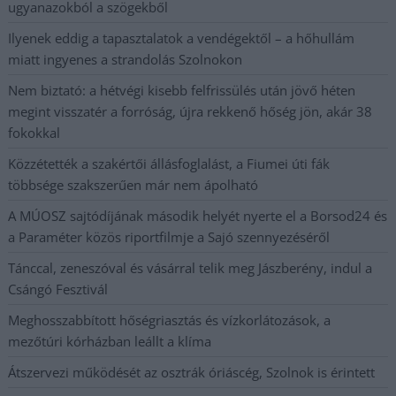
ugyanazokból a szögekből
Ilyenek eddig a tapasztalatok a vendégektől – a hőhullám
miatt ingyenes a strandolás Szolnokon
Nem biztató: a hétvégi kisebb felfrissülés után jövő héten
megint visszatér a forróság, újra rekkenő hőség jön, akár 38
fokokkal
Közzétették a szakértői állásfoglalást, a Fiumei úti fák
többsége szakszerűen már nem ápolható
A MÚOSZ sajtódíjának második helyét nyerte el a Borsod24 és
a Paraméter közös riportfilmje a Sajó szennyezéséről
Tánccal, zeneszóval és vásárral telik meg Jászberény, indul a
Csángó Fesztivál
Meghosszabbított hőségriasztás és vízkorlátozások, a
mezőtúri kórházban leállt a klíma
Átszervezi működését az osztrák óriáscég, Szolnok is érintett