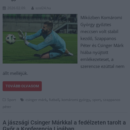
2026.02.09.
szol24.hu
Miközben Komáromi
György győztes
meccsen volt stabil
kezdő, Szappanos
Péter és Csinger Márk
hiába nyújtott
emlékezeteset, a
szerencse ezúttal nem
állt melléjük.
TOVÁBB OLVASOM
,
,
,
,
Sport
csinger márk
futball
komáromi györgy
sport
szappanos
péter
A jászsági Csinger Márkkal a fedélzeten tarolt a
Győr a Konferencia Ligában