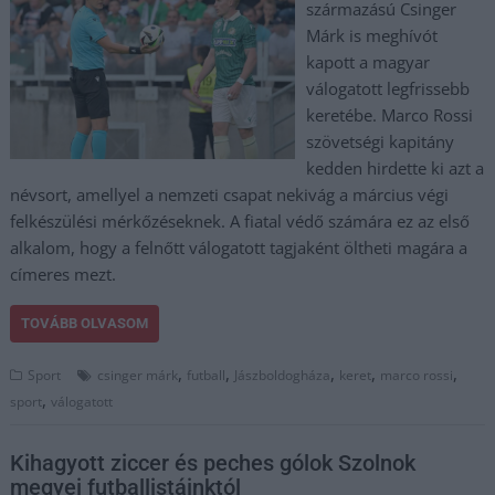
származású Csinger
Márk is meghívót
kapott a magyar
válogatott legfrissebb
keretébe. Marco Rossi
szövetségi kapitány
kedden hirdette ki azt a
névsort, amellyel a nemzeti csapat nekivág a március végi
felkészülési mérkőzéseknek. A fiatal védő számára ez az első
alkalom, hogy a felnőtt válogatott tagjaként öltheti magára a
címeres mezt.
TOVÁBB OLVASOM
,
,
,
,
,
Sport
csinger márk
futball
Jászboldogháza
keret
marco rossi
,
sport
válogatott
Kihagyott ziccer és peches gólok Szolnok
megyei futballistáinktól