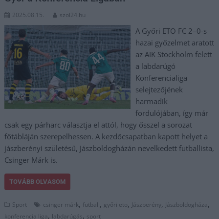
2025.08.15.
szol24.hu
A Győri ETO FC 2–0-s
hazai győzelmet aratott
az AIK Stockholm felett
a labdarúgó
Konferencialiga
selejtezőjének
harmadik
fordulójában, így már
csak egy párharc választja el attól, hogy ősszel a sorozat
főtábláján szerepelhessen. A kezdőcsapatban kapott helyet a
jászberényi születésű, Jászboldogházán nevelkedett futballista,
Csinger Márk is.
TOVÁBB OLVASOM
,
,
,
,
,
Sport
csinger márk
futball
győri eto
Jászberény
Jászboldogháza
,
,
konferencia liga
labdarúgás
sport