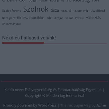
polgármester
Pócs János
sport
Szolnok
tisza
tiszafüred
Szalay Ferenc
tisza-tó
tiszaföldvár
törökszentmiklós
vonat
választás
tűz
tisza part
vasút
ukrajna
önkormányzat
Nézd és hallgasd velünk!
Kiadó neve: Esélyegyenlőség és Fenntarthatóság Egyesület |
Copyright © Minden jog fenntartva!
Proudly powered by WordPress
|
Theme: SuperMag by
Acme