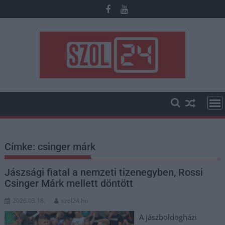
Skip
to
content
Címke:
csinger márk
Jászsági fiatal a nemzeti tizenegyben, Rossi
Csinger Márk mellett döntött
2026.03.18.
szol24.hu
A jászboldogházi