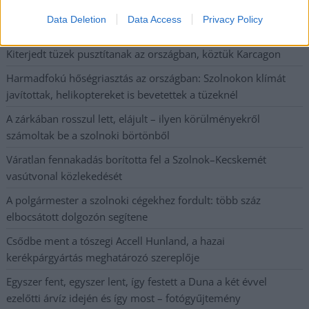
Napokon belül megválasztja az új köztársasági elnököt az
Data Deletion
Data Access
Privacy Policy
Országgyűlés
Kiterjedt tüzek pusztítanak az országban, köztük Karcagon
Harmadfokú hőségriasztás az országban: Szolnokon klímát
javítottak, helikoptereket is bevetettek a tüzeknél
A zárkában rosszul lett, elájult – ilyen körülményekről
számoltak be a szolnoki börtönből
Váratlan fennakadás borította fel a Szolnok–Kecskemét
vasútvonal közlekedését
A polgármester a szolnoki cégekhez fordult: több száz
elbocsátott dolgozón segítene
Csődbe ment a tószegi Accell Hunland, a hazai
kerékpárgyártás meghatározó szereplője
Egyszer fent, egyszer lent, így festett a Duna a két évvel
ezelőtti árvíz idején és így most – fotógyűjtemény