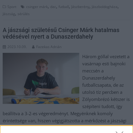
,
,
,
,
,
Sport
csinger márk
dac
futball
Jászberény
Jászboldogháza
,
Jászság
sérülés
A jászsági születésű Csinger Márk hatalmas
védésével nyert a Dunaszerdahely
2023.10.09.
Fazekas Adrián
Három góllal vezetett a
vasárnap esti bajnoki
meccsén a
Dunaszerdahely
futballcsapata, de az
utolsó tíz percben a
Zólyombrézó kétszer is
szépíteni tudott, így
beállítva a 3-2-es végeredményt. Megyénknek komoly
érintettsége van, hiszen végigjátszotta a mérkőzést a jászsági
születésű Csinger Márk.