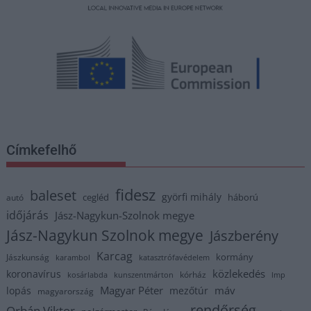
Címkefelhő
fidesz
baleset
györfi mihály
cegléd
háború
autó
időjárás
Jász-Nagykun-Szolnok megye
Jász-Nagykun Szolnok megye
Jászberény
Karcag
kormány
Jászkunság
karambol
katasztrófavédelem
közlekedés
koronavírus
kórház
kosárlabda
kunszentmárton
lmp
Magyar Péter
máv
lopás
mezőtúr
magyarország
rendőrség
Orbán Viktor