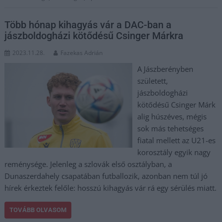
Több hónap kihagyás vár a DAC-ban a
jászboldogházi kötődésű Csinger Márkra
2023.11.28.
Fazekas Adrián
A Jászberényben
született,
jászboldogházi
kötődésű Csinger Márk
alig húszéves, mégis
sok más tehetséges
fiatal mellett az U21-es
korosztály egyik nagy
reménysége. Jelenleg a szlovák első osztályban, a
Dunaszerdahely csapatában futballozik, azonban nem túl jó
hírek érkeztek felőle: hosszú kihagyás vár rá egy sérülés miatt.
TOVÁBB OLVASOM