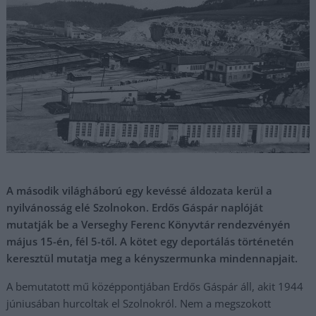
A második világháború egy kevéssé áldozata kerül a
nyilvánosság elé Szolnokon. Erdős Gáspár naplóját
mutatják be a Verseghy Ferenc Könyvtár rendezvényén
május 15-én, fél 5-től. A kötet egy deportálás történetén
keresztül mutatja meg a kényszermunka mindennapjait.
A bemutatott mű középpontjában Erdős Gáspár áll, akit 1944
júniusában hurcoltak el Szolnokról. Nem a megszokott