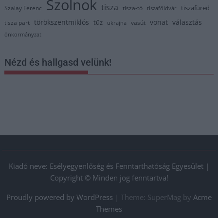
Szolnok
tisza
tiszafüred
Szalay Ferenc
tisza-tó
tiszaföldvár
törökszentmiklós
vonat
választás
tűz
tisza part
vasút
ukrajna
önkormányzat
Nézd és hallgasd velünk!
Kiadó neve: Esélyegyenlőség és Fenntarthatóság Egyesület |
Copyright © Minden jog fenntartva!
Proudly powered by WordPress
|
Theme: SuperMag by
Acme
Themes