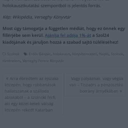
holokausztkutatási szempontból is jelentős forrás.
Kép: Wikipédia, Verseghy Könyvtár
Most úgy támogatja a független médiát, hogy ez önnek egy
fillérjébe sem kerül.
Ajánlja fel adója 1%-át
a Szol24
kiadójának és járuljon hozzá a szabad sajtó túléléséhez!
,
,
,
,
,
Szolnok
Erdős Gáspár
holokauszt
könyvbemutató
Napló
Szolnok
,
történelem
Verseghy Ferenc Könyvtár
Bejegyzés
Arra ébredtem az éjszaka
Vagy pályáznak, vagy végük
navigáció
közepén, hogy robbanások
van – Tiszaörs a pénzosztási
hallatszanak a szálloda
botrány árnyékában
ablakából – a szolnoki férfi,
aki egy közel-keleti válság
közepén rekedt Katarban