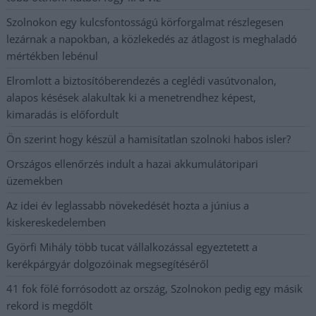
Szolnokon egy kulcsfontosságú körforgalmat részlegesen
lezárnak a napokban, a közlekedés az átlagost is meghaladó
mértékben lebénul
Elromlott a biztosítóberendezés a ceglédi vasútvonalon,
alapos késések alakultak ki a menetrendhez képest,
kimaradás is előfordult
Ön szerint hogy készül a hamisítatlan szolnoki habos isler?
Országos ellenőrzés indult a hazai akkumulátoripari
üzemekben
Az idei év leglassabb növekedését hozta a június a
kiskereskedelemben
Györfi Mihály több tucat vállalkozással egyeztetett a
kerékpárgyár dolgozóinak megsegítéséről
41 fok fölé forrósodott az ország, Szolnokon pedig egy másik
rekord is megdőlt