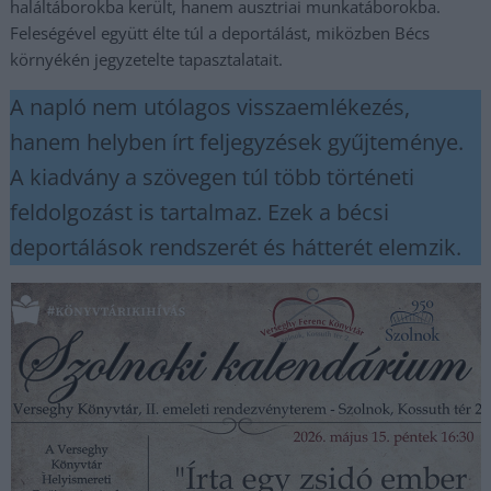
haláltáborokba került, hanem ausztriai munkatáborokba.
Feleségével együtt élte túl a deportálást, miközben Bécs
környékén jegyzetelte tapasztalatait.
A napló nem utólagos visszaemlékezés,
hanem helyben írt feljegyzések gyűjteménye.
A kiadvány a szövegen túl több történeti
feldolgozást is tartalmaz. Ezek a bécsi
deportálások rendszerét és hátterét elemzik.