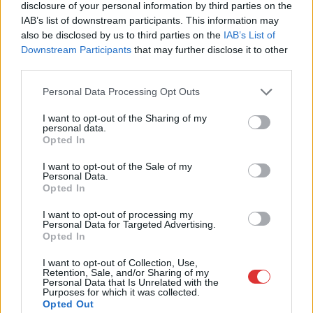
disclosure of your personal information by third parties on the
Igazi retró klasszikus desszert, amelyet generációk óta
IAB’s list of downstream participants. This information may
szeretnek, és amelyet sokan ma is próbálnak otthon
also be disclosed by us to third parties on the
IAB’s List of
újraalkotni....
Downstream Participants
that may further disclose it to other
Szolnok
third parties.
Please note that this website/app uses one or more Google
Personal Data Processing Opt Outs
services and may gather and store information including but
not limited to your visit or usage behaviour. You may click to
I want to opt-out of the Sharing of my
personal data.
grant or deny consent to Google and its third-party tags to
Opted In
use your data for below specified purposes in below Google
consent section.
I want to opt-out of the Sale of my
Personal Data.
Opted In
I want to opt-out of processing my
Personal Data for Targeted Advertising.
Opted In
I want to opt-out of Collection, Use,
Retention, Sale, and/or Sharing of my
2026.08.07.
Horváth Zsolt
Personal Data that Is Unrelated with the
Purposes for which it was collected.
Györfi Mihály több tucat vállalkozással egyeztetett
Opted Out
a kerékpárgyár dolgozóinak megsegítéséről