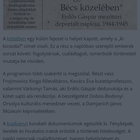
A
kötetben
egy külön fejezet is helyet kapott, amely a „ki
kicsoda?” címet viseli. Ez a rész a naplóban szereplő emberek
sorsát követi: fogolytársak, családtagok, ismerősök történeteit
mutatja be röviden.
A programon több szakértő is megszólal. Részt vesz
Frojimovics Kinga főlevéltáros, Kovács Éva kutatóprofesszor,
valamint Várkonyi Tamás, aki Erdős Gáspár dédunokája és a
kötet sajtó alá rendezője. A beszélgetést Dobos-Bodonyi
Orsolya kulturális menedzser vezeti, a Damjanich János
Múzeum képviseletében.
A
kiadványt
korabeli dokumentumok egészítik ki. Fényképek,
levelek és hivatalos iratok erősítik a történeti hitelességet. A
napló nemcsak családtörténet, hanem helytörténeti és