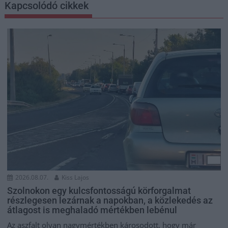
Kapcsolódó cikkek
2026.08.07.
Kiss Lajos
Szolnokon egy kulcsfontosságú körforgalmat
részlegesen lezárnak a napokban, a közlekedés az
átlagost is meghaladó mértékben lebénul
Az aszfalt olyan nagymértékben károsodott, hogy már