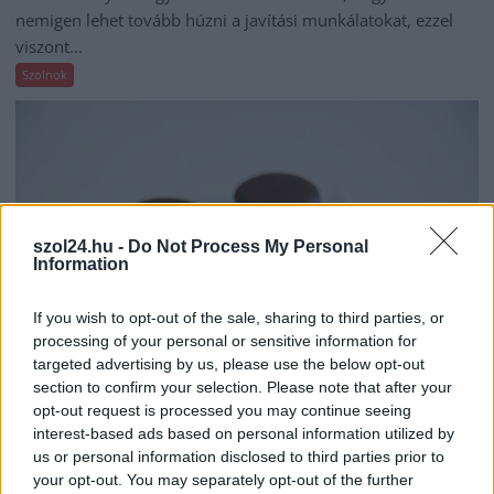
nemigen lehet tovább húzni a javítási munkálatokat, ezzel
viszont...
Szolnok
szol24.hu -
Do Not Process My Personal
Information
If you wish to opt-out of the sale, sharing to third parties, or
processing of your personal or sensitive information for
targeted advertising by us, please use the below opt-out
section to confirm your selection. Please note that after your
opt-out request is processed you may continue seeing
2026.08.07.
Farkas András
interest-based ads based on personal information utilized by
Ön szerint hogy készül a hamisítatlan szolnoki
us or personal information disclosed to third parties prior to
habos isler?
your opt-out. You may separately opt-out of the further