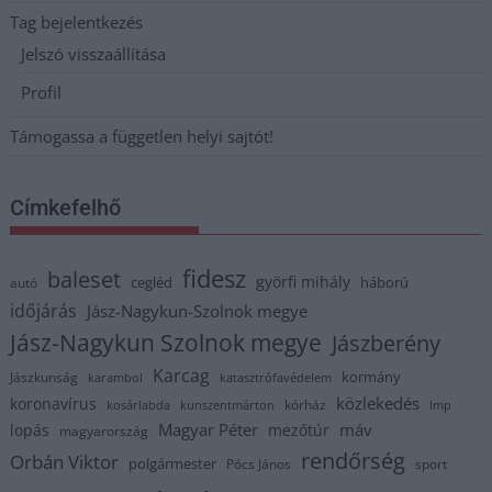
Tag bejelentkezés
Jelszó visszaállítása
Profil
Támogassa a független helyi sajtót!
Címkefelhő
fidesz
baleset
györfi mihály
cegléd
háború
autó
időjárás
Jász-Nagykun-Szolnok megye
Jász-Nagykun Szolnok megye
Jászberény
Karcag
kormány
Jászkunság
karambol
katasztrófavédelem
közlekedés
koronavírus
kórház
kosárlabda
kunszentmárton
lmp
Magyar Péter
máv
lopás
mezőtúr
magyarország
rendőrség
Orbán Viktor
polgármester
Pócs János
sport