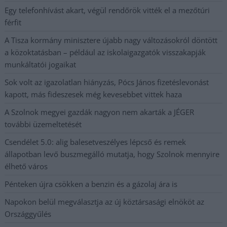
Egy telefonhívást akart, végül rendőrök vitték el a mezőtúri
férfit
A Tisza kormány minisztere újabb nagy változásokról döntött
a közoktatásban – például az iskolaigazgatók visszakapják
munkáltatói jogaikat
Sok volt az igazolatlan hiányzás, Pócs János fizetéslevonást
kapott, más fideszesek még kevesebbet vittek haza
A Szolnok megyei gazdák nagyon nem akarták a JÉGER
további üzemeltetését
Csendélet 5.0: alig balesetveszélyes lépcső és remek
állapotban levő buszmegálló mutatja, hogy Szolnok mennyire
élhető város
Pénteken újra csökken a benzin és a gázolaj ára is
Napokon belül megválasztja az új köztársasági elnököt az
Országgyűlés