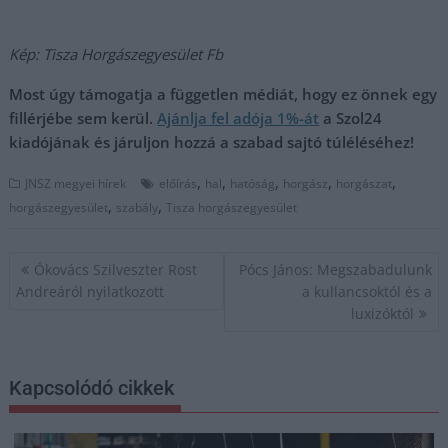
Kép: Tisza Horgászegyesület Fb
Most úgy támogatja a független médiát, hogy ez önnek egy
fillérjébe sem kerül.
Ajánlja fel adója 1%-át
a Szol24
kiadójának és járuljon hozzá a szabad sajtó túléléséhez!
,
,
,
,
,
JNSZ megyei hírek
előírás
hal
hatóság
horgász
horgászat
,
,
horgászegyesület
szabály
Tisza horgászegyesület
Bejegyzés
Ókovács Szilveszter Rost
Pócs János: Megszabadulunk
navigáció
Andreáról nyilatkozott
a kullancsoktól és a
luxizóktól
Kapcsolódó cikkek