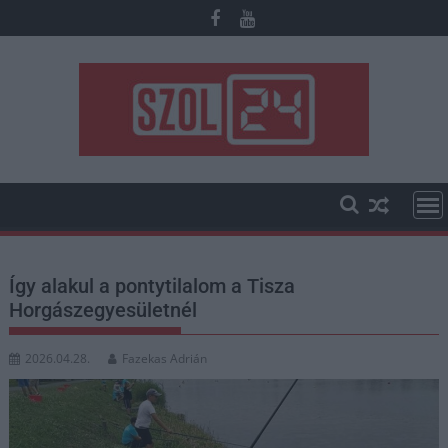
Skip
to
content
Így alakul a pontytilalom a Tisza
Horgászegyesületnél
2026.04.28.
Fazekas Adrián