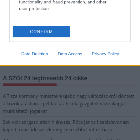
Adja meg keresztnevét:
Adja
functionality and fraud prevention, and other
meg e-mail címét:
user protection.
Megismertem és elfogadom a
GDPR-szabályzat
ot
CONFIRM
Nem szeretne lemaradni semmiről? Csak egy kattintás, és hírlevelünk a
legfrissebb információkkal és exkluzív tartalmakkal hétről hétre
Data Deletion
Data Access
Privacy Policy
postaládájába érkezik!
A SZOL24 legfrissebb 24 cikke
A Tisza kormány minisztere újabb nagy változásokról döntött
a közoktatásban – például az iskolaigazgatók visszakapják
munkáltatói jogaikat
Sok volt az igazolatlan hiányzás, Pócs János fizetéslevonást
kapott, más fideszesek még kevesebbet vittek haza