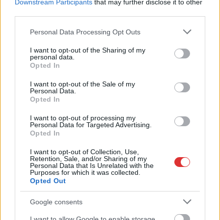
Downstream Participants
that may further disclose it to other
third parties.
Please note that this website/app uses one or more Google
Personal Data Processing Opt Outs
services and may gather and store information including but
not limited to your visit or usage behaviour. You may click to
I want to opt-out of the Sharing of my
personal data.
grant or deny consent to Google and its third-party tags to
Opted In
use your data for below specified purposes in below Google
consent section.
I want to opt-out of the Sale of my
Personal Data.
Opted In
I want to opt-out of processing my
Personal Data for Targeted Advertising.
Opted In
I want to opt-out of Collection, Use,
2026.08.05.
szol24.hu
Retention, Sale, and/or Sharing of my
Meghosszabbított hőségriasztás és
Personal Data that Is Unrelated with the
Purposes for which it was collected.
vízkorlátozások, a mezőtúri kórházban leállt a klíma
Opted Out
Meghosszabbította az ország egész területére érvényes,
harmadfokú hőségriasztást az Országos Tisztifőorvos
Google consents
augusztus 7-én éjfélig, miközben a...
I want to allow Google to enable storage