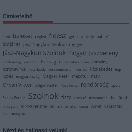
Címkefelhő
fidesz
baleset
györfi mihály
cegléd
háború
autó
időjárás
Jász-Nagykun-Szolnok megye
Jász-Nagykun Szolnok megye
Jászberény
Karcag
kormány
Jászkunság
karambol
katasztrófavédelem
közlekedés
koronavírus
kórház
kosárlabda
kunszentmárton
lmp
Magyar Péter
máv
lopás
mezőtúr
magyarország
rendőrség
Orbán Viktor
polgármester
Pócs János
sport
Szolnok
tisza
tiszafüred
Szalay Ferenc
tisza-tó
tiszaföldvár
törökszentmiklós
vonat
választás
tűz
tisza part
vasút
ukrajna
önkormányzat
Nézd és hallgasd velünk!