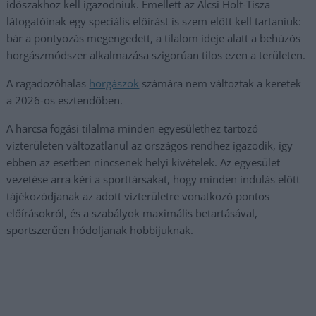
időszakhoz kell igazodniuk. Emellett az Alcsi Holt-Tisza
látogatóinak egy speciális előírást is szem előtt kell tartaniuk:
bár a pontyozás megengedett, a tilalom ideje alatt a behúzós
horgászmódszer alkalmazása szigorúan tilos ezen a területen.
A ragadozóhalas
horgászok
számára nem változtak a keretek
a 2026-os esztendőben.
A harcsa fogási tilalma minden egyesülethez tartozó
vízterületen változatlanul az országos rendhez igazodik, így
ebben az esetben nincsenek helyi kivételek. Az egyesület
vezetése arra kéri a sporttársakat, hogy minden indulás előtt
tájékozódjanak az adott vízterületre vonatkozó pontos
előírásokról, és a szabályok maximális betartásával,
sportszerűen hódoljanak hobbijuknak.