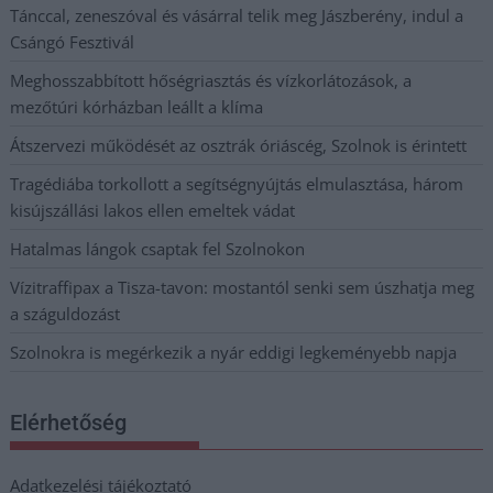
Tánccal, zeneszóval és vásárral telik meg Jászberény, indul a
Csángó Fesztivál
Meghosszabbított hőségriasztás és vízkorlátozások, a
mezőtúri kórházban leállt a klíma
Átszervezi működését az osztrák óriáscég, Szolnok is érintett
Tragédiába torkollott a segítségnyújtás elmulasztása, három
kisújszállási lakos ellen emeltek vádat
Hatalmas lángok csaptak fel Szolnokon
Vízitraffipax a Tisza-tavon: mostantól senki sem úszhatja meg
a száguldozást
Szolnokra is megérkezik a nyár eddigi legkeményebb napja
Elérhetőség
Adatkezelési tájékoztató