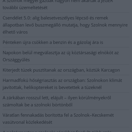
A Szolnok megyei gazdák nagyon nem akarták a JÉGER
további üzemeltetését
Csendélet 5.0: alig balesetveszélyes lépcső és remek
állapotban levő buszmegálló mutatja, hogy Szolnok mennyire
élhető város
Pénteken újra csökken a benzin és a gázolaj ára is
Napokon belül megválasztja az új köztársasági elnököt az
Országgyűlés
Kiterjedt tüzek pusztítanak az országban, köztük Karcagon
Harmadfokú hőségriasztás az országban: Szolnokon klímát
javítottak, helikoptereket is bevetettek a tüzeknél
A zárkában rosszul lett, elájult – ilyen körülményekről
számoltak be a szolnoki börtönből
Váratlan fennakadás borította fel a Szolnok–Kecskemét
vasútvonal közlekedését