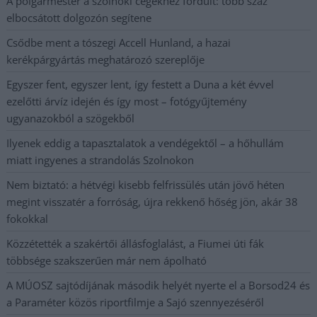
A polgármester a szolnoki cégekhez fordult: több száz
elbocsátott dolgozón segítene
Csődbe ment a tószegi Accell Hunland, a hazai
kerékpárgyártás meghatározó szereplője
Egyszer fent, egyszer lent, így festett a Duna a két évvel
ezelőtti árvíz idején és így most – fotógyűjtemény
ugyanazokból a szögekből
Ilyenek eddig a tapasztalatok a vendégektől – a hőhullám
miatt ingyenes a strandolás Szolnokon
Nem biztató: a hétvégi kisebb felfrissülés után jövő héten
megint visszatér a forróság, újra rekkenő hőség jön, akár 38
fokokkal
Közzétették a szakértői állásfoglalást, a Fiumei úti fák
többsége szakszerűen már nem ápolható
A MÚOSZ sajtódíjának második helyét nyerte el a Borsod24 és
a Paraméter közös riportfilmje a Sajó szennyezéséről