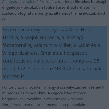
A
horgászegyesület
tájékoztatása szerint
az illetékes hatósági
engedélyek birtokában több népszerű vízterületen is
szabadon fogható a ponty az általános tilalmi időszak alatt
is.
Ez a kedvezmény érvényes az Alcsi Holt-
Tiszára, a Szajoli Holtágra, a Jászsági-
főcsatornára, valamint a Millér, a Kakat és a
Villogó vizeire is. Emellett a horgászok
korlátozás nélkül pecázhatnak pontyra a 28-
as, a J-III/2-es, illetve az NK-III/2-es csatornák
mentén is.
Fontos viszont hozzátenni, hogy
a szabályozás nem terjed ki
mindenre és mindenkire
. A Zagyva folyó mentén
horgászóknak továbbra is az Országos Általános
Horgászrendben rögzített, megszokott pontytilalmi