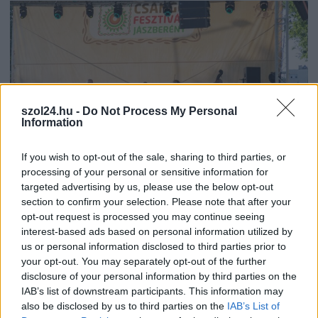
szol24.hu -
Do Not Process My Personal
Information
If you wish to opt-out of the sale, sharing to third parties, or
processing of your personal or sensitive information for
targeted advertising by us, please use the below opt-out
section to confirm your selection. Please note that after your
2026.08.05.
szol24.hu
opt-out request is processed you may continue seeing
Tánccal, zeneszóval és vásárral telik meg
interest-based ads based on personal information utilized by
Jászberény, indul a Csángó Fesztivál
us or personal information disclosed to third parties prior to
Ismét a Kárpát-medencei folklór és a hagyományőrzés
your opt-out. You may separately opt-out of the further
disclosure of your personal information by third parties on the
központjává válik Jászberény, ma indul a XXXIV. Csángó
IAB’s list of downstream participants. This information may
Fesztivált....
also be disclosed by us to third parties on the
IAB’s List of
JNSZ megyei hírek