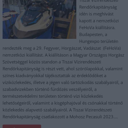
Tiszai Vízirendészeti
Rendőrkapitányság
idén is meghívást
kapott a nemzetközi
FeHoVa kiállításra.
Budapesten, a
Hungexpo területén
rendezték meg a 29. Fegyver, Horgászat, Vadászat (FeHoVa)
nemzetközi kiállítást. A kiállításon a Magyar Országos Horgász
Szövetséggel közös standon a Tiszai Vízirendészeti
Rendőrkapitányság is részt vett, ahol szórólapokkal, valamint
színes kiadványokkal tájékoztatták az érdeklődőket a
víziközlekedés, illetve a jégen való tartózkodás szabályairól, a
szabadvizekben történő fürdőzés veszélyeiről, a
természetvédelmi területen történő vízi közlekedés
lehetőségeiről, valamint a kisgéphajóval és csónakkal történő
közlekedés alapvető szabályairól. A Tiszai Vízirendészeti
Rendőrkapitányság csatlakozott a Mohosz Pecasuli 2023.…