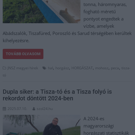
tonna, háromnyaras,
fogható méretű
pontyot engedtek a
vízbe, amelyek
Abádszalók, Tiszafüred, Poroszló és Sarud térségében kerültek
kihelyezésre.
TOVÁBB OLVASOM
,
,
,
,
,
JNSZ megyei hírek
hal
horgász
HORGÁSZAT
mohosz
peca
tisza-
tó
Dupla siker: a Tisza-tó és a Tisza folyó is
rekordot döntött 2024-ben
2025.07.10.
szol24.hu
A 2024-es
magyarországi
horgászati statisztikák