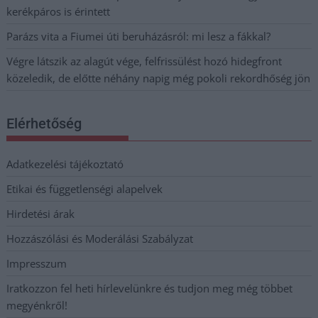
kerékpáros is érintett
Parázs vita a Fiumei úti beruházásról: mi lesz a fákkal?
Végre látszik az alagút vége, felfrissülést hozó hidegfront
közeledik, de előtte néhány napig még pokoli rekordhőség jön
Elérhetőség
Adatkezelési tájékoztató
Etikai és függetlenségi alapelvek
Hirdetési árak
Hozzászólási és Moderálási Szabályzat
Impresszum
Iratkozzon fel heti hírlevelünkre és tudjon meg még többet
megyénkről!