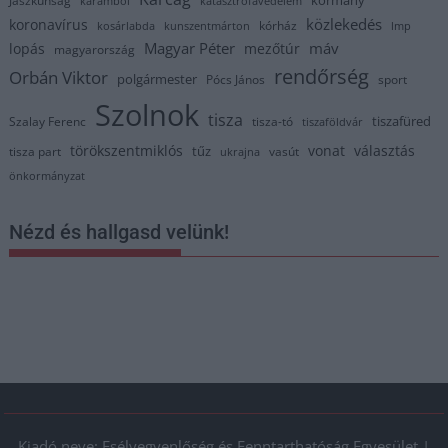
Jászkunság
karambol
katasztrófavédelem
közlekedés
koronavírus
kórház
kosárlabda
kunszentmárton
lmp
Magyar Péter
máv
lopás
mezőtúr
magyarország
rendőrség
Orbán Viktor
polgármester
Pócs János
sport
Szolnok
tisza
tiszafüred
Szalay Ferenc
tisza-tó
tiszaföldvár
törökszentmiklós
vonat
választás
tűz
tisza part
vasút
ukrajna
önkormányzat
Nézd és hallgasd velünk!
Kiadó neve: Esélyegyenlőség és Fenntarthatóság Egyesület |