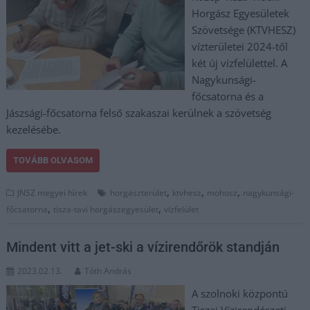
Horgász Egyesületek
Szövetsége (KTVHESZ)
vízterületei 2024-től
két új vízfelülettel. A
Nagykunsági-
főcsatorna és a
Jászsági-főcsatorna felső szakaszai kerülnek a szövetség
kezelésébe.
TOVÁBB OLVASOM
,
,
,
JNSZ megyei hírek
horgászterület
ktvhesz
mohosz
nagykunsági-
,
,
főcsatorna
tisza-tavi horgászegyesület
vízfelület
Mindent vitt a jet-ski a vízirendőrök standján
2023.02.13.
Tóth András
A szolnoki központú