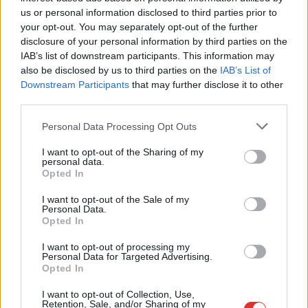
gyérítést végeztek a tiszai Mártélyi-holtágon a napokban. A
us or personal information disclosed to third parties prior to
HECSMSZ a kormorán csapatok megjelenését folyamatosan
your opt-out. You may separately opt-out of the further
monitorozza. Ahol szükséges (több mint 50 példány jelenléte),
disclosure of your personal information by third parties on the
IAB’s list of downstream participants. This information may
a területileg illetékes vadászatra jogosult bevonásával további
also be disclosed by us to third parties on the
IAB’s List of
riasztást, gyérítést végez. Mint a szövetség korábban közölte,
Downstream Participants
that may further disclose it to other
a hazai halállomány védelme érdekében vizeiken a nagy
third parties.
egyedszámú kormorán csapatok tartós jelenlétének
kialakulását kötelességük megakadályozni. A HECSMSZ a
Please note that this website/app uses one or more Google
Personal Data Processing Opt Outs
services and may gather and store information including but
természetvédelmi területeken történő…
not limited to your visit or usage behaviour. You may click to
I want to opt-out of the Sharing of my
personal data.
grant or deny consent to Google and its third-party tags to
TOVÁBB OLVASOM
Opted In
use your data for below specified purposes in below Google
consent section.
I want to opt-out of the Sale of my
,
,
,
Magyarország
gyérítés
hecsmsz
kárókatona
mártélyi
Personal Data.
,
horgászegyesület
mohosz
Opted In
I want to opt-out of processing my
Personal Data for Targeted Advertising.
Opted In
I want to opt-out of Collection, Use,
Retention, Sale, and/or Sharing of my