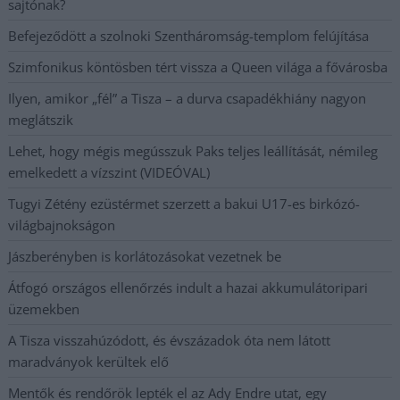
sajtónak?
Befejeződött a szolnoki Szentháromság-templom felújítása
Szimfonikus köntösben tért vissza a Queen világa a fővárosba
Ilyen, amikor „fél” a Tisza – a durva csapadékhiány nagyon
meglátszik
Lehet, hogy mégis megússzuk Paks teljes leállítását, némileg
emelkedett a vízszint (VIDEÓVAL)
Tugyi Zétény ezüstérmet szerzett a bakui U17-es birkózó-
világbajnokságon
Jászberényben is korlátozásokat vezetnek be
Átfogó országos ellenőrzés indult a hazai akkumulátoripari
üzemekben
A Tisza visszahúzódott, és évszázadok óta nem látott
maradványok kerültek elő
Mentők és rendőrök lepték el az Ady Endre utat, egy