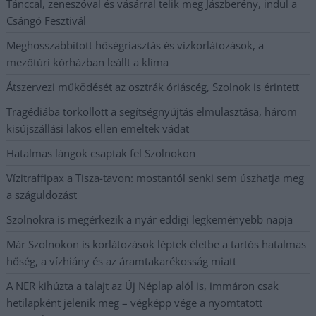
Tánccal, zeneszóval és vásárral telik meg Jászberény, indul a
Csángó Fesztivál
Meghosszabbított hőségriasztás és vízkorlátozások, a
mezőtúri kórházban leállt a klíma
Átszervezi működését az osztrák óriáscég, Szolnok is érintett
Tragédiába torkollott a segítségnyújtás elmulasztása, három
kisújszállási lakos ellen emeltek vádat
Hatalmas lángok csaptak fel Szolnokon
Vízitraffipax a Tisza-tavon: mostantól senki sem úszhatja meg
a száguldozást
Szolnokra is megérkezik a nyár eddigi legkeményebb napja
Már Szolnokon is korlátozások léptek életbe a tartós hatalmas
hőség, a vízhiány és az áramtakarékosság miatt
A NER kihúzta a talajt az Új Néplap alól is, immáron csak
hetilapként jelenik meg – végképp vége a nyomtatott