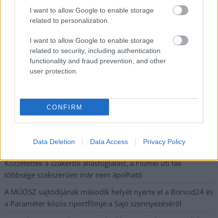
Nem szeretne lemaradni semmiről? Csak egy kattintás, és hírlevelünk a
I want to allow Google to enable storage
related to personalization.
legfrissebb információkkal és exkluzív tartalmakkal hétről hétre
postaládájába érkezik!
I want to allow Google to enable storage
related to security, including authentication
functionality and fraud prevention, and other
A SZOL24 legfrissebb 24 cikke
user protection.
Ilyenek eddig a tapasztalatok a vendégektől – a hőhullám
miatt ingyenes a strandolás Szolnokon
CONFIRM
Nem biztató: a hétvégi kisebb felfrissülés után jövő héten
megint visszatér a forróság, újra rekkenő hőség jön, akár 38
Data Deletion
Data Access
Privacy Policy
fokokkal
Közzétették a szakértői állásfoglalást, a Fiumei úti fák
többsége szakszerűen már nem ápolható
A MÚOSZ sajtódíjának második helyét nyerte el a Borsod24 és
a Paraméter közös riportfilmje a Sajó szennyezéséről