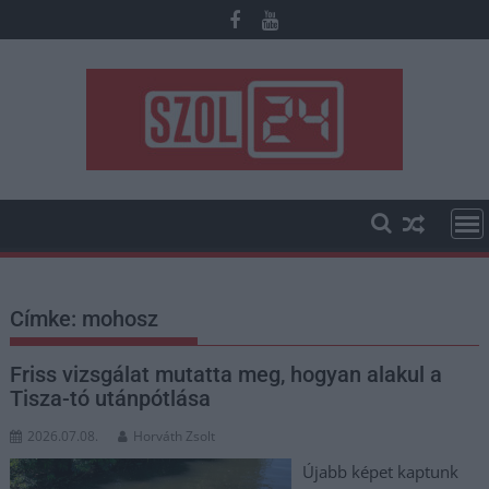
Skip
to
content
Címke:
mohosz
Friss vizsgálat mutatta meg, hogyan alakul a
Tisza-tó utánpótlása
2026.07.08.
Horváth Zsolt
Újabb képet kaptunk