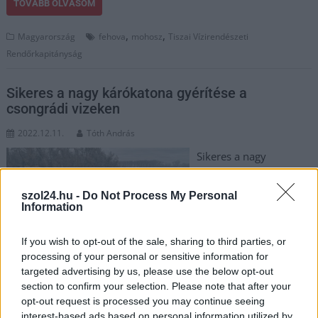
TOVÁBB OLVASOM
,
,
Magyarország
fehova
mohosz
Tiszai Vízirendészeti
Rendőrkapitányság
Sikeres a nagy kárókatona gyérítése a
csongrádi vizeken
2022.12.11.
Tóth András
Sikeres a nagy
kárókatona gyérítése a
csongrádi vizeken A
szol24.hu -
Do Not Process My Personal
Horgászegyesületek
Information
Csongrád Megyei
Szövetsége (HECSMSZ)
If you wish to opt-out of the sale, sharing to third parties, or
processing of your personal or sensitive information for
és a Mártélyi
targeted advertising by us, please use the below opt-out
Horgászegyesület
section to confirm your selection. Please note that after your
hivatásos halőrei a mártélyi Návay Kornél Vadásztársaság
opt-out request is processed you may continue seeing
hivatásos vadőrének segítségével eredményes riasztást, illetve
interest-based ads based on personal information utilized by