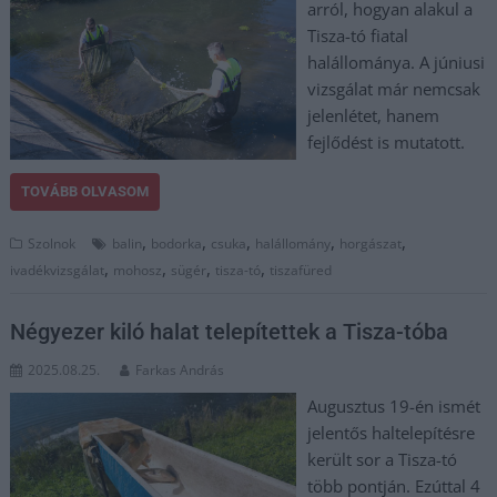
arról, hogyan alakul a
Tisza-tó fiatal
halállománya. A júniusi
vizsgálat már nemcsak
jelenlétet, hanem
fejlődést is mutatott.
TOVÁBB OLVASOM
,
,
,
,
,
Szolnok
balin
bodorka
csuka
halállomány
horgászat
,
,
,
,
ivadékvizsgálat
mohosz
sügér
tisza-tó
tiszafüred
Négyezer kiló halat telepítettek a Tisza-tóba
2025.08.25.
Farkas András
Augusztus 19-én ismét
jelentős haltelepítésre
került sor a Tisza-tó
több pontján. Ezúttal 4