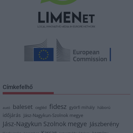
Címkefelhő
fidesz
baleset
györfi mihály
cegléd
háború
autó
időjárás
Jász-Nagykun-Szolnok megye
Jász-Nagykun Szolnok megye
Jászberény
Karcag
kormány