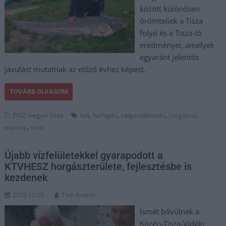
között különösen
örömteliek a Tisza
folyó és a Tisza-tó
eredményei, amelyek
egyaránt jelentős
javulást mutatnak az előző évhez képest.
TOVÁBB OLVASOM
,
,
,
,
JNSZ megyei hírek
hal
halfogás
halgazdálkodás
horgászat
,
mohosz
tisza
Újabb vízfelületekkel gyarapodott a
KTVHESZ horgászterülete, fejlesztésbe is
kezdenek
2023.12.05.
Tóth András
Ismét bővülnek a
Közép-Tisza-Vidéki