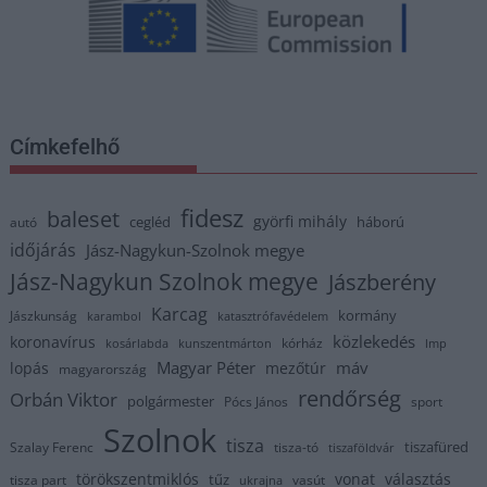
Címkefelhő
fidesz
baleset
györfi mihály
cegléd
háború
autó
időjárás
Jász-Nagykun-Szolnok megye
Jász-Nagykun Szolnok megye
Jászberény
Karcag
kormány
Jászkunság
karambol
katasztrófavédelem
közlekedés
koronavírus
kórház
kosárlabda
kunszentmárton
lmp
Magyar Péter
máv
lopás
mezőtúr
magyarország
rendőrség
Orbán Viktor
polgármester
Pócs János
sport
Szolnok
tisza
tiszafüred
Szalay Ferenc
tisza-tó
tiszaföldvár
törökszentmiklós
vonat
választás
tűz
tisza part
vasút
ukrajna