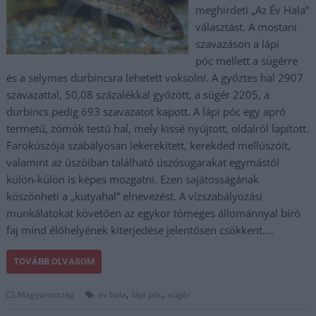
meghirdeti „Az Év Hala”
választást. A mostani
szavazáson a lápi
póc mellett a sügérre
és a selymes durbincsra lehetett voksolni. A győztes hal 2907
szavazattal, 50,08 százalékkal győzött, a sügér 2205, a
durbincs pedig 693 szavazatot kapott. A lápi póc egy apró
termetű, zömök testű hal, mely kissé nyújtott, oldalról lapított.
Farokúszója szabályosan lekerekített, kerekded mellúszóit,
valamint az úszóiban található úszósugarakat egymástól
külön-külön is képes mozgatni. Ezen sajátosságának
köszönheti a „kutyahal” elnevezést. A vízszabályozási
munkálatokat követően az egykor tömeges állománnyal bíró
faj mind élőhelyének kiterjedése jelentősen csökkent.…
TOVÁBB OLVASOM
,
,
Magyarország
év hala
lápi póc
sügér