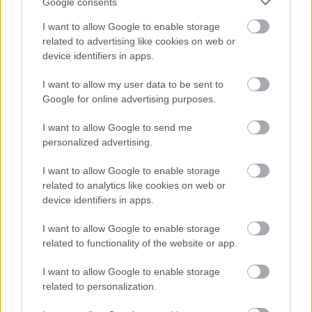
Google consents
A Tisza kormány minisztere újabb nagy változásokról döntött
I want to allow Google to enable storage
a közoktatásban – például az iskolaigazgatók visszakapják
related to advertising like cookies on web or
munkáltatói jogaikat
device identifiers in apps.
Sok volt az igazolatlan hiányzás, Pócs János fizetéslevonást
I want to allow my user data to be sent to
kapott, más fideszesek még kevesebbet vittek haza
Google for online advertising purposes.
A Szolnok megyei gazdák nagyon nem akarták a JÉGER
I want to allow Google to send me
további üzemeltetését
personalized advertising.
Csendélet 5.0: alig balesetveszélyes lépcső és remek
I want to allow Google to enable storage
állapotban levő buszmegálló mutatja, hogy Szolnok mennyire
related to analytics like cookies on web or
élhető város
device identifiers in apps.
Pénteken újra csökken a benzin és a gázolaj ára is
I want to allow Google to enable storage
related to functionality of the website or app.
Napokon belül megválasztja az új köztársasági elnököt az
Országgyűlés
I want to allow Google to enable storage
Kiterjedt tüzek pusztítanak az országban, köztük Karcagon
related to personalization.
Harmadfokú hőségriasztás az országban: Szolnokon klímát