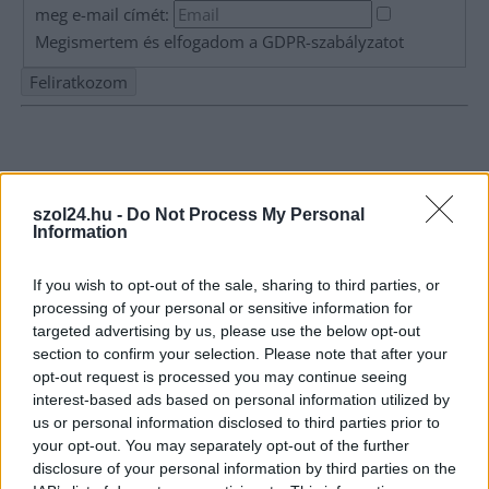
meg e-mail címét:
Megismertem és elfogadom a
GDPR-szabályzat
ot
Nem szeretne lemaradni semmiről? Csak egy kattintás, és hírlevelünk a
legfrissebb információkkal és exkluzív tartalmakkal hétről hétre
postaládájába érkezik!
szol24.hu -
Do Not Process My Personal
Information
A SZOL24 legfrissebb 24 cikke
If you wish to opt-out of the sale, sharing to third parties, or
processing of your personal or sensitive information for
Már magasabb szinten is nyomoznak Szijjártó
targeted advertising by us, please use the below opt-out
büntetőügyében, vesztegetés miatt 3 év letöltendőt kaphat és
section to confirm your selection. Please note that after your
ez csak az egyik botrány
opt-out request is processed you may continue seeing
interest-based ads based on personal information utilized by
Problémák egész Jász-Nagykun-Szolnok megyében: egyre
us or personal information disclosed to third parties prior to
több otthoni kútból fogy ki a víz
your opt-out. You may separately opt-out of the further
disclosure of your personal information by third parties on the
Szolnokon egy kulcsfontosságú körforgalmat részlegesen