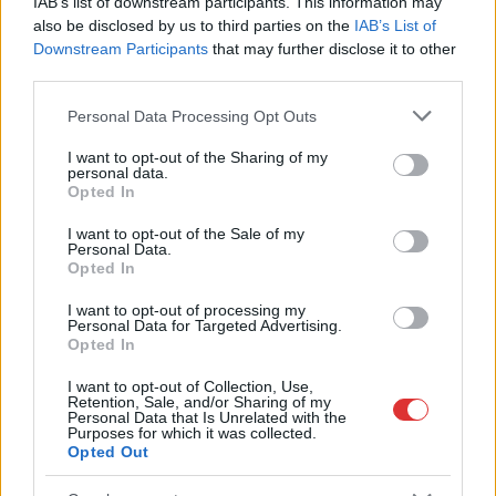
IAB’s list of downstream participants. This information may
lezárnak a napokban, a közlekedés az átlagost is meghaladó
also be disclosed by us to third parties on the
IAB’s List of
mértékben lebénul
Downstream Participants
that may further disclose it to other
third parties.
Elromlott a biztosítóberendezés a ceglédi vasútvonalon,
alapos késések alakultak ki a menetrendhez képest,
Please note that this website/app uses one or more Google
Personal Data Processing Opt Outs
kimaradás is előfordult
services and may gather and store information including but
not limited to your visit or usage behaviour. You may click to
I want to opt-out of the Sharing of my
Ön szerint hogy készül a hamisítatlan szolnoki habos isler?
personal data.
grant or deny consent to Google and its third-party tags to
Opted In
Országos ellenőrzés indult a hazai akkumulátoripari
use your data for below specified purposes in below Google
consent section.
üzemekben
I want to opt-out of the Sale of my
Personal Data.
Opted In
Az idei év leglassabb növekedését hozta a június a
kiskereskedelemben
I want to opt-out of processing my
Personal Data for Targeted Advertising.
Györfi Mihály több tucat vállalkozással egyeztetett a
Opted In
kerékpárgyár dolgozóinak megsegítéséről
I want to opt-out of Collection, Use,
41 fok fölé forrósodott az ország, Szolnokon pedig egy másik
Retention, Sale, and/or Sharing of my
Personal Data that Is Unrelated with the
rekord is megdőlt
Purposes for which it was collected.
Opted Out
Egy telefonhívást akart, végül rendőrök vitték el a mezőtúri
férfit