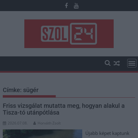
Skip
to
content
Címke:
sügér
Friss vizsgálat mutatta meg, hogyan alakul a
Tisza-tó utánpótlása
2026.07.08.
Horváth Zsolt
Újabb képet kaptunk