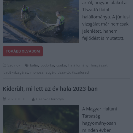
arról, hogyan alakul a
Tisza-tó fiatal
halállománya. A júniusi
vizsgálat már nemcsak
jelenlétet, hanem
fejlődést is mutatott.
TOVÁBB OLVASOM
,
,
,
,
,
Szolnok
balin
bodorka
csuka
halállomány
horgászat
,
,
,
,
ivadékvizsgálat
mohosz
sügér
tisza-tó
tiszafüred
Kiderült, mi lett az év hala 2023-ban
2023.01.01.
Czapkó Dorottya
A Magyar Haltani
Társaság
hagyományosan
minden évben