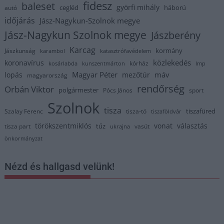
fidesz
baleset
györfi mihály
cegléd
háború
autó
időjárás
Jász-Nagykun-Szolnok megye
Jász-Nagykun Szolnok megye
Jászberény
Karcag
kormány
Jászkunság
karambol
katasztrófavédelem
közlekedés
koronavírus
kórház
kosárlabda
kunszentmárton
lmp
Magyar Péter
máv
lopás
mezőtúr
magyarország
rendőrség
Orbán Viktor
polgármester
Pócs János
sport
Szolnok
tisza
tiszafüred
Szalay Ferenc
tisza-tó
tiszaföldvár
törökszentmiklós
vonat
választás
tűz
tisza part
vasút
ukrajna
önkormányzat
Nézd és hallgasd velünk!