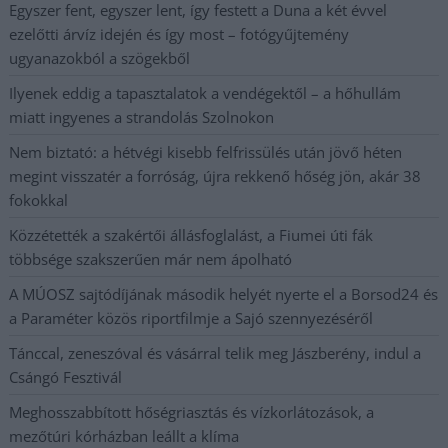
Egyszer fent, egyszer lent, így festett a Duna a két évvel
ezelőtti árvíz idején és így most – fotógyűjtemény
ugyanazokból a szögekből
Ilyenek eddig a tapasztalatok a vendégektől – a hőhullám
miatt ingyenes a strandolás Szolnokon
Nem biztató: a hétvégi kisebb felfrissülés után jövő héten
megint visszatér a forróság, újra rekkenő hőség jön, akár 38
fokokkal
Közzétették a szakértői állásfoglalást, a Fiumei úti fák
többsége szakszerűen már nem ápolható
A MÚOSZ sajtódíjának második helyét nyerte el a Borsod24 és
a Paraméter közös riportfilmje a Sajó szennyezéséről
Tánccal, zeneszóval és vásárral telik meg Jászberény, indul a
Csángó Fesztivál
Meghosszabbított hőségriasztás és vízkorlátozások, a
mezőtúri kórházban leállt a klíma