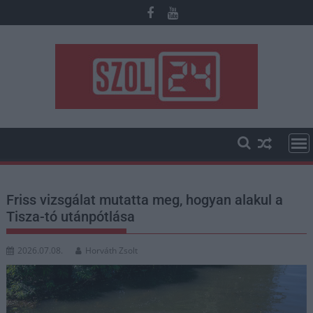
Skip
to
content
Friss vizsgálat mutatta meg, hogyan alakul a
Tisza-tó utánpótlása
2026.07.08.
Horváth Zsolt