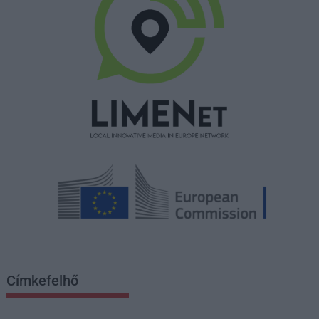
Címkefelhő