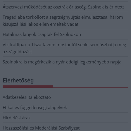
Átszervezi működését az osztrák óriáscég, Szolnok is érintett
Tragédiába torkollott a segítségnyújtás elmulasztása, három
kisújszállási lakos ellen emeltek vádat
Hatalmas lángok csaptak fel Szolnokon
Vízitraffipax a Tisza-tavon: mostantól senki sem úszhatja meg
a száguldozást
Szolnokra is megérkezik a nyár eddigi legkeményebb napja
Elérhetőség
Adatkezelési tájékoztató
Etikai és függetlenségi alapelvek
Hirdetési árak
Hozzászólási és Moderálási Szabályzat