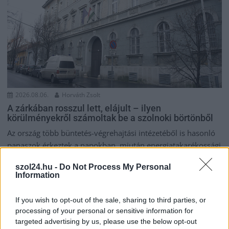
2026.08.06.
Horváth Zsolt
A zárkában rosszul lett, elájult – ilyen
körülményekről számoltak be a szolnoki börtönből
Az ország több büntetés-végrehajtási intézetéből is hasonló
panaszok érkeztek a napokban, miután energiatakarékossági
intézkedéseket vezettek be...
szol24.hu -
Do Not Process My Personal
Szolnok
Information
If you wish to opt-out of the sale, sharing to third parties, or
processing of your personal or sensitive information for
targeted advertising by us, please use the below opt-out