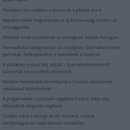
Pénteken újra csökken a benzin és a gázolaj ára is
Napokon belül megválasztja az új köztársasági elnököt az
Országgyűlés
Kiterjedt tüzek pusztítanak az országban, köztük Karcagon
Harmadfokú hőségriasztás az országban: Szolnokon klímát
javítottak, helikoptereket is bevetettek a tüzeknél
A zárkában rosszul lett, elájult – ilyen körülményekről
számoltak be a szolnoki börtönből
Váratlan fennakadás borította fel a Szolnok–Kecskemét
vasútvonal közlekedését
A polgármester a szolnoki cégekhez fordult: több száz
elbocsátott dolgozón segítene
Csődbe ment a tószegi Accell Hunland, a hazai
kerékpárgyártás meghatározó szereplője