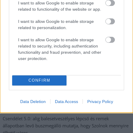
I want to allow Google to enable storage
Nem szeretne lemaradni semmiről? Csak egy kattintás, és hírlevelünk a
related to functionality of the website or app.
legfrissebb információkkal és exkluzív tartalmakkal hétről hétre
I want to allow Google to enable storage
postaládájába érkezik!
related to personalization.
I want to allow Google to enable storage
A SZOL24 legfrissebb 24 cikke
related to security, including authentication
functionality and fraud prevention, and other
A Tisza kormány minisztere újabb nagy változásokról döntött
user protection.
a közoktatásban – például az iskolaigazgatók visszakapják
munkáltatói jogaikat
CONFIRM
Sok volt az igazolatlan hiányzás, Pócs János fizetéslevonást
kapott, más fideszesek még kevesebbet vittek haza
A Szolnok megyei gazdák nagyon nem akarták a JÉGER
Data Deletion
Data Access
Privacy Policy
további üzemeltetését
Csendélet 5.0: alig balesetveszélyes lépcső és remek
állapotban levő buszmegálló mutatja, hogy Szolnok mennyire
élhető város