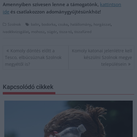
Amennyiben szívesen lenne a támogatónk,
kattintson
ide
és csatlakozzon adománygyűjtésünkhöz!
,
,
,
,
,
Szolnok
balin
bodorka
csuka
halállomány
horgászat
,
,
,
,
ivadékvizsgálat
mohosz
sügér
tisza-tó
tiszafüred
Bejegyzés
Komoly döntés előtt a
Komoly katonai jelenlétre kell
navigáció
Tesco, elbúcsúznak Szolnok
készülni Szolnok megye
megyétől is?
településein
Kapcsolódó cikkek