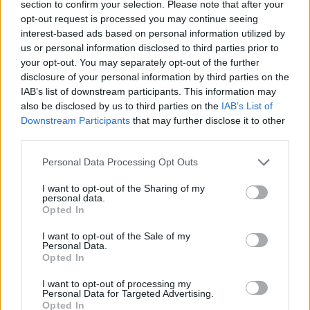
section to confirm your selection. Please note that after your
opt-out request is processed you may continue seeing
interest-based ads based on personal information utilized by
us or personal information disclosed to third parties prior to
your opt-out. You may separately opt-out of the further
disclosure of your personal information by third parties on the
IAB’s list of downstream participants. This information may
also be disclosed by us to third parties on the
IAB’s List of
Downstream Participants
that may further disclose it to other
third parties.
2026.08.06.
Horváth Zsolt
A polgármester a szolnoki cégekhez fordult: több
Please note that this website/app uses one or more Google
Personal Data Processing Opt Outs
száz elbocsátott dolgozón segítene
services and may gather and store information including but
not limited to your visit or usage behaviour. You may click to
I want to opt-out of the Sharing of my
Munkalehetőséget kér a térség vállalkozásaitól Szolnok
personal data.
grant or deny consent to Google and its third-party tags to
polgármestere. A tószegi kerékpárgyár bezárása után
Opted In
use your data for below specified purposes in below Google
közzétett felhívásának célja, hogy...
consent section.
I want to opt-out of the Sale of my
Szolnok
Personal Data.
Opted In
I want to opt-out of processing my
Personal Data for Targeted Advertising.
Opted In