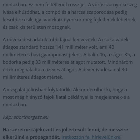
mintákban. Ez nem feltétlenül rossz jel. A vörösszárnyú keszeg
ívása elhúzódhat, a compó és a harcsa szaporodása pedig
későbbre esik, így ivadékaik ilyenkor még fejletlenek lehetnek,
és csak kis területen mozognak.
A növekedési adatok több fajnál kedvezőek. A csukaivadék
átlagos standard hossza 141 milliméter volt, ami 40
milliméteres havi gyarapodást jelent. A balin 46, a sügér 35, a
bodorka pedig 33 milliméteres átlagot mutatott. Mindhárom
érték meghaladta a tízéves átlagot. A dévér ivadékainál 30
milliméteres átlagot mértek.
A vizsgálat júliusban folytatódik. Akkor derülhet ki, hogy a
most még hiányzó fajok fiatal példányai is megjelennek-e a
mintákban.
Kép: sporthorgasz.eu
Ha szeretne tájékozott és jól értesült lenni, de messzire
elkerülné a propagandát,
iratkozzon fel hírlevelünkre
!