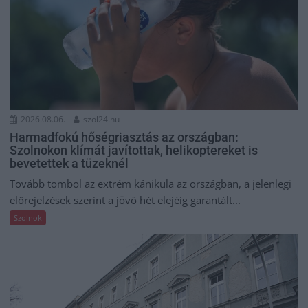
2026.08.06.
szol24.hu
Harmadfokú hőségriasztás az országban:
Szolnokon klímát javítottak, helikoptereket is
bevetettek a tüzeknél
Tovább tombol az extrém kánikula az országban, a jelenlegi
előrejelzések szerint a jövő hét elejéig garantált...
Szolnok