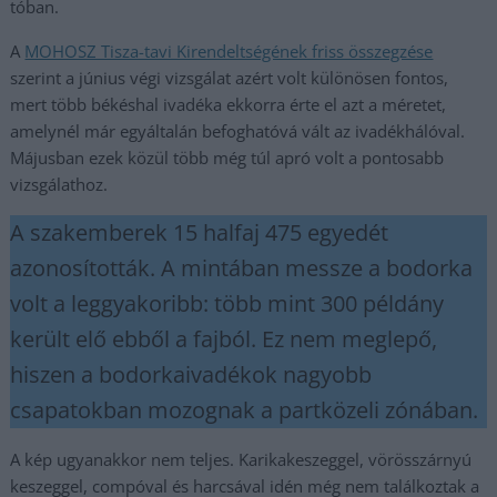
tóban.
A
MOHOSZ Tisza-tavi Kirendeltségének friss összegzése
szerint a június végi vizsgálat azért volt különösen fontos,
mert több békéshal ivadéka ekkorra érte el azt a méretet,
amelynél már egyáltalán befoghatóvá vált az ivadékhálóval.
Májusban ezek közül több még túl apró volt a pontosabb
vizsgálathoz.
A szakemberek 15 halfaj 475 egyedét
azonosították. A mintában messze a bodorka
volt a leggyakoribb: több mint 300 példány
került elő ebből a fajból. Ez nem meglepő,
hiszen a bodorkaivadékok nagyobb
csapatokban mozognak a partközeli zónában.
A kép ugyanakkor nem teljes. Karikakeszeggel, vörösszárnyú
keszeggel, compóval és harcsával idén még nem találkoztak a