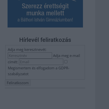
Hírlevél feliratkozás
Adja meg keresztnevét:
Adja meg e-mail
címét:
Megismertem és elfogadom a
GDPR-
szabályzat
ot
Nem szeretne lemaradni semmiről? Csak egy kattintás, és
hírlevelünk a legfrissebb információkkal és exkluzív
tartalmakkal hétről hétre postaládájába érkezik!