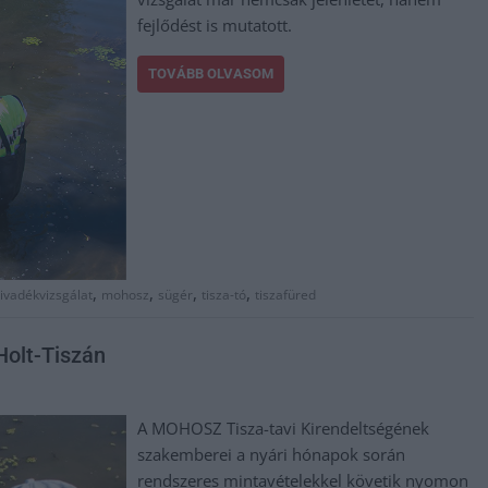
fejlődést is mutatott.
TOVÁBB OLVASOM
,
,
,
,
ivadékvizsgálat
mohosz
sügér
tisza-tó
tiszafüred
Holt-Tiszán
A MOHOSZ Tisza-tavi Kirendeltségének
szakemberei a nyári hónapok során
rendszeres mintavételekkel követik nyomon