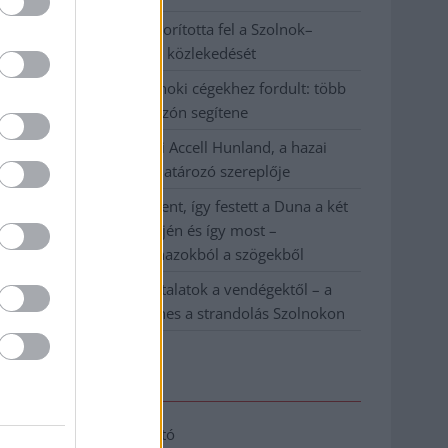
Váratlan fennakadás borította fel a Szolnok–
Kecskemét vasútvonal közlekedését
A polgármester a szolnoki cégekhez fordult: több
száz elbocsátott dolgozón segítene
Csődbe ment a tószegi Accell Hunland, a hazai
kerékpárgyártás meghatározó szereplője
Egyszer fent, egyszer lent, így festett a Duna a két
évvel ezelőtti árvíz idején és így most –
fotógyűjtemény ugyanazokból a szögekből
Ilyenek eddig a tapasztalatok a vendégektől – a
hőhullám miatt ingyenes a strandolás Szolnokon
Elérhetőség
Adatkezelési tájékoztató