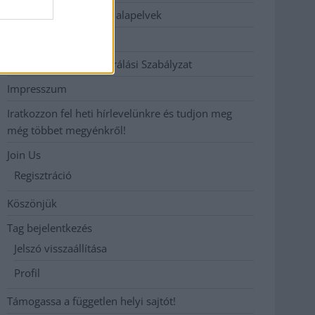
Etikai és függetlenségi alapelvek
Hirdetési árak
Hozzászólási és Moderálási Szabályzat
Impresszum
Iratkozzon fel heti hírlevelünkre és tudjon meg
még többet megyénkről!
Join Us
Regisztráció
Köszönjük
Tag bejelentkezés
Jelszó visszaállítása
Profil
Támogassa a független helyi sajtót!