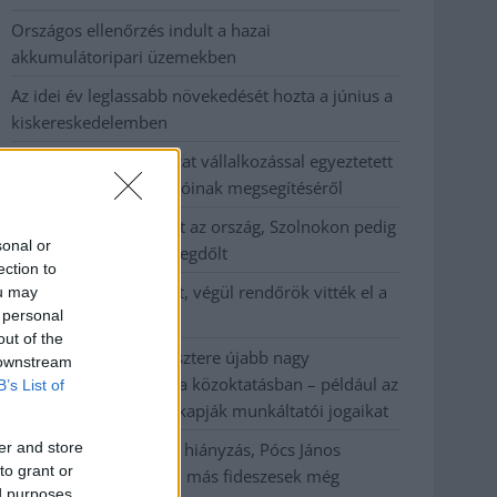
Országos ellenőrzés indult a hazai
akkumulátoripari üzemekben
Az idei év leglassabb növekedését hozta a június a
kiskereskedelemben
Györfi Mihály több tucat vállalkozással egyeztetett
a kerékpárgyár dolgozóinak megsegítéséről
41 fok fölé forrósodott az ország, Szolnokon pedig
sonal or
egy másik rekord is megdőlt
ection to
Egy telefonhívást akart, végül rendőrök vitték el a
ou may
 personal
mezőtúri férfit
out of the
A Tisza kormány minisztere újabb nagy
 downstream
változásokról döntött a közoktatásban – például az
B’s List of
iskolaigazgatók visszakapják munkáltatói jogaikat
er and store
Sok volt az igazolatlan hiányzás, Pócs János
to grant or
fizetéslevonást kapott, más fideszesek még
ed purposes