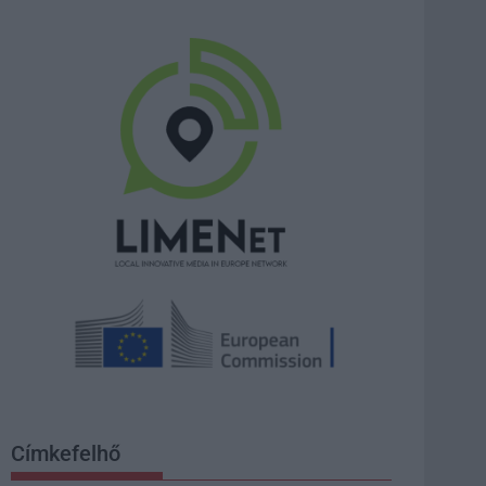
Címkefelhő