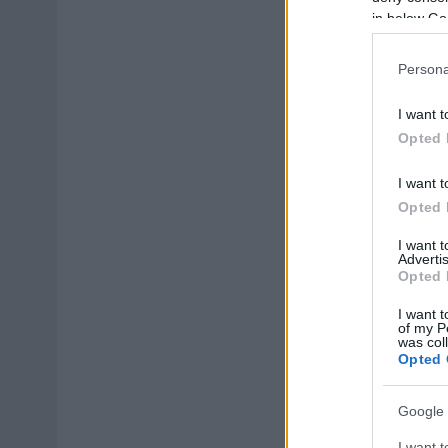
in below Go
Persona
I want t
Opted 
I want t
Opted 
I want 
Advertis
Opted 
I want t
of my P
was col
Opted 
Google 
I want t