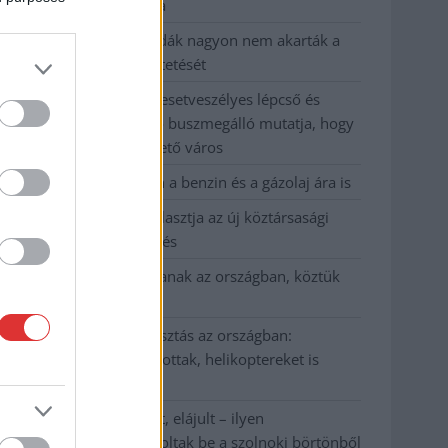
kevesebbet vittek haza
A Szolnok megyei gazdák nagyon nem akarták a
JÉGER további üzemeltetését
Csendélet 5.0: alig balesetveszélyes lépcső és
remek állapotban levő buszmegálló mutatja, hogy
Szolnok mennyire élhető város
Pénteken újra csökken a benzin és a gázolaj ára is
Napokon belül megválasztja az új köztársasági
elnököt az Országgyűlés
Kiterjedt tüzek pusztítanak az országban, köztük
Karcagon
Harmadfokú hőségriasztás az országban:
Szolnokon klímát javítottak, helikoptereket is
bevetettek a tüzeknél
A zárkában rosszul lett, elájult – ilyen
körülményekről számoltak be a szolnoki börtönből