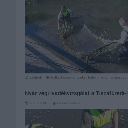
,
,
,
,
,
Szolnok
balin
bodorka
csuka
halállomány
horgászat
Nyár végi ivadékvizsgálat a Tiszafüredi-
2025.08.06.
Farkas András