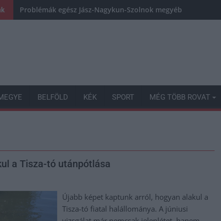
Problémák egész Jász-Nagykun-Szolnok megyében: egyre töb
nk
MEGYE
BELFÖLD
KÉK
SPORT
MÉG TÖBB ROVAT
ul a Tisza-tó utánpótlása
Újabb képet kaptunk arról, hogyan alakul a
Tisza-tó fiatal halállománya. A júniusi
vizsgálat már nemcsak jelenlétet, hanem