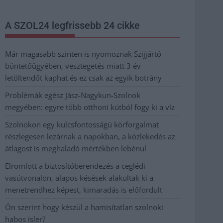
A SZOL24 legfrissebb 24 cikke
Már magasabb szinten is nyomoznak Szijjártó
büntetőügyében, vesztegetés miatt 3 év
letöltendőt kaphat és ez csak az egyik botrány
Problémák egész Jász-Nagykun-Szolnok
megyében: egyre több otthoni kútból fogy ki a víz
Szolnokon egy kulcsfontosságú körforgalmat
részlegesen lezárnak a napokban, a közlekedés az
átlagost is meghaladó mértékben lebénul
Elromlott a biztosítóberendezés a ceglédi
vasútvonalon, alapos késések alakultak ki a
menetrendhez képest, kimaradás is előfordult
Ön szerint hogy készül a hamisítatlan szolnoki
habos isler?