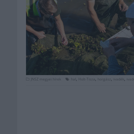
,
,
,
,
JNSZ megyei hírek
hal
Holt-Tisza
horgász
ivadék
ivad