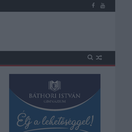
b otthoni kútból fogy ki a víz