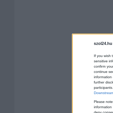
szol24.hu
If you wish 
sensitive in
confirm you
continue se
information 
further disc
participants
Downstream 
Please note
information 
deny consent