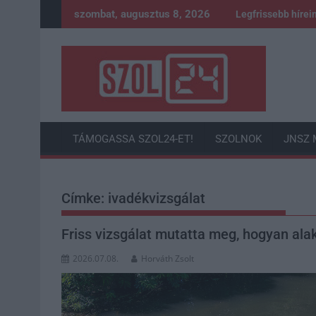
Skip
szombat, augusztus 8, 2026
Legfrissebb hírei
to
content
TÁMOGASSA SZOL24-ET!
SZOLNOK
JNSZ 
Címke:
ivadékvizsgálat
Friss vizsgálat mutatta meg, hogyan alak
2026.07.08.
Horváth Zsolt