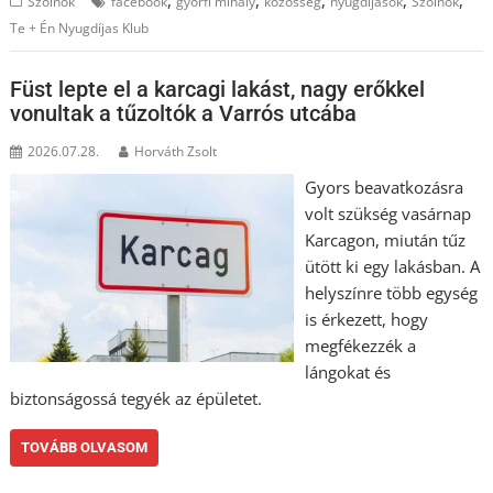
,
,
,
,
,
Szolnok
facebook
györfi mihály
közösség
nyugdíjasok
Szolnok
Te + Én Nyugdíjas Klub
Füst lepte el a karcagi lakást, nagy erőkkel
vonultak a tűzoltók a Varrós utcába
2026.07.28.
Horváth Zsolt
Gyors beavatkozásra
volt szükség vasárnap
Karcagon, miután tűz
ütött ki egy lakásban. A
helyszínre több egység
is érkezett, hogy
megfékezzék a
lángokat és
biztonságossá tegyék az épületet.
TOVÁBB OLVASOM