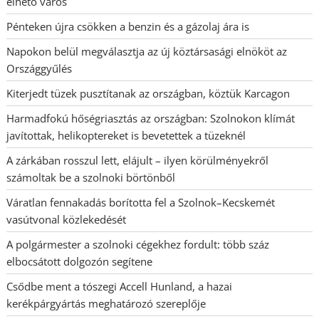
élhető város
Pénteken újra csökken a benzin és a gázolaj ára is
Napokon belül megválasztja az új köztársasági elnököt az
Országgyűlés
Kiterjedt tüzek pusztítanak az országban, köztük Karcagon
Harmadfokú hőségriasztás az országban: Szolnokon klímát
javítottak, helikoptereket is bevetettek a tüzeknél
A zárkában rosszul lett, elájult – ilyen körülményekről
számoltak be a szolnoki börtönből
Váratlan fennakadás borította fel a Szolnok–Kecskemét
vasútvonal közlekedését
A polgármester a szolnoki cégekhez fordult: több száz
elbocsátott dolgozón segítene
Csődbe ment a tószegi Accell Hunland, a hazai
kerékpárgyártás meghatározó szereplője