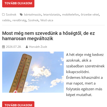
TOVÁBB OLVASOM
,
,
,
,
Szolnok
bántalmazás
letartóztatás
mobiltelefon
őrizetbe vétel
,
,
,
rablás
rendőrség
Szolnok
Véső utca
Most még nem szevedünk a hőségtől, de ez
hamarosan megváltozik
2026.07.28.
Horváth Zsolt
A hét eleje még kedvez
azoknak, akik a
szabadban szeretnének
kikapcsolódni.
Érdemes kihasználni a
mai napot, mert a
folytatás egészen más
képet mutathat.
TOVÁBB OLVASOM