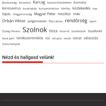
Karcag
kormány
Jászkunság
karambol
katasztrófavédelem
közlekedés
koronavírus
kórház
kosárlabda
kunszentmárton
lmp
Magyar Péter
máv
lopás
mezőtúr
magyarország
rendőrség
Orbán Viktor
polgármester
Pócs János
sport
Szolnok
tisza
tiszafüred
Szalay Ferenc
tisza-tó
tiszaföldvár
törökszentmiklós
vonat
választás
tűz
tisza part
vasút
ukrajna
önkormányzat
Nézd és hallgasd velünk!