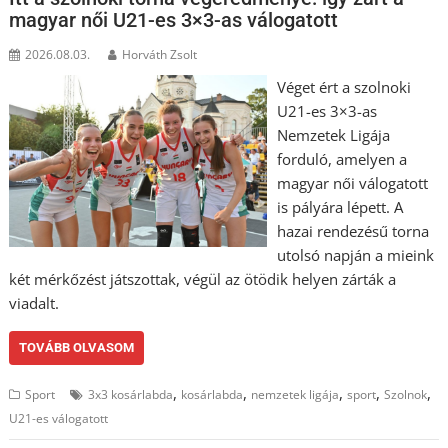
magyar női U21-es 3×3-as válogatott
2026.08.03.
Horváth Zsolt
Véget ért a szolnoki
U21-es 3×3-as
Nemzetek Ligája
forduló, amelyen a
magyar női válogatott
is pályára lépett. A
hazai rendezésű torna
utolsó napján a mieink
két mérkőzést játszottak, végül az ötödik helyen zárták a
viadalt.
TOVÁBB OLVASOM
,
,
,
,
,
Sport
3x3 kosárlabda
kosárlabda
nemzetek ligája
sport
Szolnok
U21-es válogatott