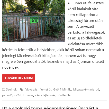
A Fiumei úti fejlesztés
körül kialakult vita
nem csillapodott a
lakossági fórum után
sem. A tervezett
parkoló, a fakivágások
és az új zöldfelületek
kialakítása miatt több
kérdés is felmerült a helyiekben, akik közül sokan nemcsak a
jelenlegi fák elvesztését kifogásolták, hanem azt is, hogy
megfelelően gondozhatók lesznek-e majd az újonnan ültetett
növények.
TOVÁBB OLVASOM
,
,
,
,
Szolnok
fakivágás
fiumei út
Győrfi Mihály
Miyawaki-minierdő
,
,
,
,
parkoló
sz24
Szolnok
városfejlesztés
zöldfelület
Itt a szolnoki torna végeredménye: így zárt a