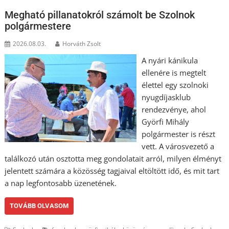
Megható pillanatokról számolt be Szolnok
polgármestere
2026.08.03.
Horváth Zsolt
A nyári kánikula
ellenére is megtelt
élettel egy szolnoki
nyugdíjasklub
rendezvénye, ahol
Györfi Mihály
polgármester is részt
vett. A városvezető a
találkozó után osztotta meg gondolatait arról, milyen élményt
jelentett számára a közösség tagjaival eltöltött idő, és mit tart
a nap legfontosabb üzenetének.
TOVÁBB OLVASOM