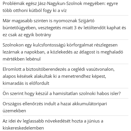
Problémák egész Jász-Nagykun-Szolnok megyében: egyre
több otthoni kútból fogy ki a víz
Már magasabb szinten is nyomoznak Szijjártó
büntetőügyében, vesztegetés miatt 3 év letöltendőt kaphat és
ez csak az egyik botrány
Szolnokon egy kulcsfontosságú körforgalmat részlegesen
lezárnak a napokban, a közlekedés az átlagost is meghaladó
mértékben lebénul
Elromlott a biztosítóberendezés a ceglédi vasútvonalon,
alapos késések alakultak ki a menetrendhez képest,
kimaradás is előfordult
Ön szerint hogy készül a hamisítatlan szolnoki habos isler?
Országos ellenőrzés indult a hazai akkumulátoripari
üzemekben
Az idei év leglassabb növekedését hozta a június a
kiskereskedelemben