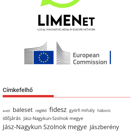
Címkefelhő
fidesz
baleset
györfi mihály
cegléd
háború
autó
időjárás
Jász-Nagykun-Szolnok megye
Jász-Nagykun Szolnok megye
Jászberény