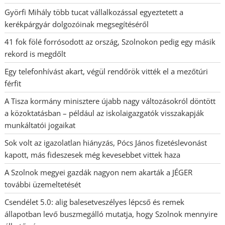
Györfi Mihály több tucat vállalkozással egyeztetett a
kerékpárgyár dolgozóinak megsegítéséről
41 fok fölé forrósodott az ország, Szolnokon pedig egy másik
rekord is megdőlt
Egy telefonhívást akart, végül rendőrök vitték el a mezőtúri
férfit
A Tisza kormány minisztere újabb nagy változásokról döntött
a közoktatásban – például az iskolaigazgatók visszakapják
munkáltatói jogaikat
Sok volt az igazolatlan hiányzás, Pócs János fizetéslevonást
kapott, más fideszesek még kevesebbet vittek haza
A Szolnok megyei gazdák nagyon nem akarták a JÉGER
további üzemeltetését
Csendélet 5.0: alig balesetveszélyes lépcső és remek
állapotban levő buszmegálló mutatja, hogy Szolnok mennyire