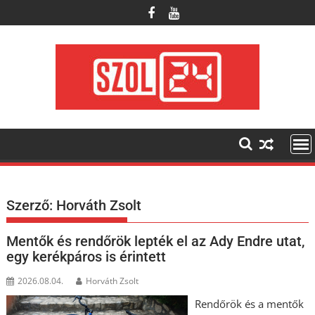
Skip
to
content
Szerző:
Horváth Zsolt
Mentők és rendőrök lepték el az Ady Endre utat,
egy kerékpáros is érintett
2026.08.04.
Horváth Zsolt
Rendőrök és a mentők