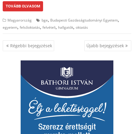
TOVÁBB OLVASOM
,
,
Magyarország
bge
Budapesti Gazdaságtudományi Egyetem
,
,
,
,
egyetem
felsőoktatás
felvételi
hallgatók
oktatás
Bejegyzés
Régebbi bejegyzések
Újabb bejegyzések
navigáció