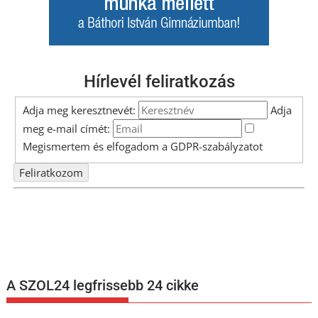
Hírlevél feliratkozás
Adja meg keresztnevét:
Adja
meg e-mail címét:
Megismertem és elfogadom a
GDPR-szabályzat
ot
Nem szeretne lemaradni semmiről? Csak egy kattintás, és hírlevelünk a
legfrissebb információkkal és exkluzív tartalmakkal hétről hétre
postaládájába érkezik!
A SZOL24 legfrissebb 24 cikke