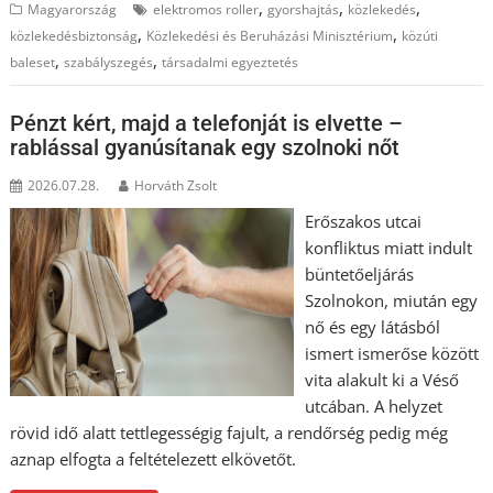
,
,
,
Magyarország
elektromos roller
gyorshajtás
közlekedés
,
,
közlekedésbiztonság
Közlekedési és Beruházási Minisztérium
közúti
,
,
baleset
szabályszegés
társadalmi egyeztetés
Pénzt kért, majd a telefonját is elvette –
rablással gyanúsítanak egy szolnoki nőt
2026.07.28.
Horváth Zsolt
Erőszakos utcai
konfliktus miatt indult
büntetőeljárás
Szolnokon, miután egy
nő és egy látásból
ismert ismerőse között
vita alakult ki a Véső
utcában. A helyzet
rövid idő alatt tettlegességig fajult, a rendőrség pedig még
aznap elfogta a feltételezett elkövetőt.