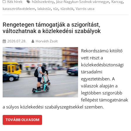
,
,
,
Kék hírek
hűtőszekrény
Jász-Nagykun-Szolnok vármegye
Karcag
,
,
,
,
katasztrófavédelem
lakástűz
tűz
tűzoltók
Varrós utca
Rengetegen támogatják a szigorítást,
változhatnak a közlekedési szabályok
2026.07.28.
Horváth Zsolt
Rekordszámú kitöltő
vett részt a
közlekedésbiztonsági
társadalmi
egyeztetésben. A
válaszok alapján a
legtöbben szigorúbb
fellépést támogatnának
a súlyos közlekedési szabályszegésekkel szemben.
TOVÁBB OLVASOM