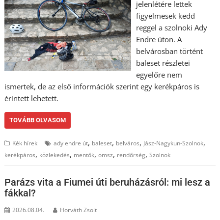
jelenlétére lettek
figyelmesek kedd
reggel a szolnoki Ady
Endre úton. A
belvárosban történt
baleset részletei
egyelőre nem
ismertek, de az első információk szerint egy kerékpáros is
érintett lehetett.
TOVÁBB OLVASOM
,
,
,
,
Kék hírek
ady endre út
baleset
belváros
Jász-Nagykun-Szolnok
,
,
,
,
,
kerékpáros
közlekedés
mentők
omsz
rendőrség
Szolnok
Parázs vita a Fiumei úti beruházásról: mi lesz a
fákkal?
2026.08.04.
Horváth Zsolt