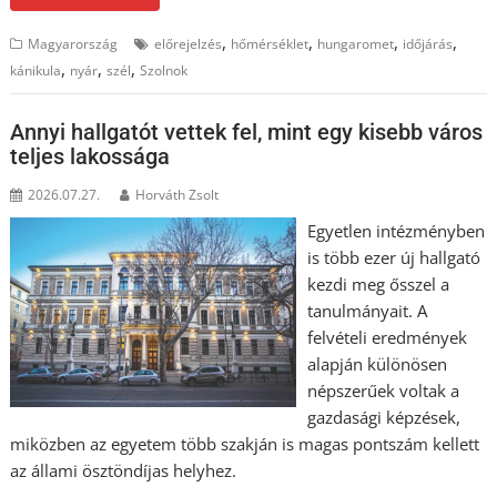
,
,
,
,
Magyarország
előrejelzés
hőmérséklet
hungaromet
időjárás
,
,
,
kánikula
nyár
szél
Szolnok
Annyi hallgatót vettek fel, mint egy kisebb város
teljes lakossága
2026.07.27.
Horváth Zsolt
Egyetlen intézményben
is több ezer új hallgató
kezdi meg ősszel a
tanulmányait. A
felvételi eredmények
alapján különösen
népszerűek voltak a
gazdasági képzések,
miközben az egyetem több szakján is magas pontszám kellett
az állami ösztöndíjas helyhez.