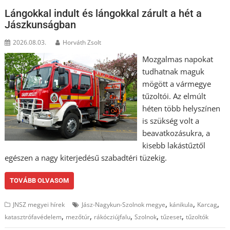
Lángokkal indult és lángokkal zárult a hét a
Jászkunságban
2026.08.03.
Horváth Zsolt
Mozgalmas napokat
tudhatnak maguk
mögött a vármegye
tűzoltói. Az elmúlt
héten több helyszínen
is szükség volt a
beavatkozásukra, a
kisebb lakástűztől
egészen a nagy kiterjedésű szabadtéri tüzekig.
TOVÁBB OLVASOM
,
,
,
JNSZ megyei hírek
Jász-Nagykun-Szolnok megye
kánikula
Karcag
,
,
,
,
,
katasztrófavédelem
mezőtúr
rákócziújfalu
Szolnok
tűzeset
tűzoltók