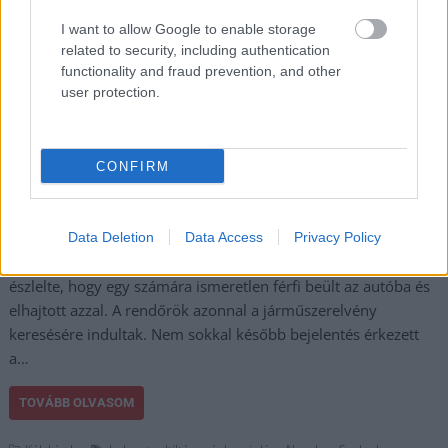
most már rendőrkézen
I want to allow Google to enable storage
a vezetéstől egyébként
related to security, including authentication
eltiltott férfi. A jászsági
functionality and fraud prevention, and other
rendőrök őrizetbe
user protection.
vettek egy 25 éves
férfit, aki két gépkocsit
elvitt a tulajdonosok tudta nélkül, és mindkettőt összetörve
CONFIRM
hagyta hátra. A Jászfényszarui Rendőrőrsre telefonon tett
bejelentést 2021. november 20-án délelőtt egy helyi lakos. A
férfi elpanaszolta, hogy épp a háza előtt parkoló gépkocsi
Data Deletion
Data Access
Privacy Policy
utánfutójára pakolta az udvarán lehullott faleveleket, mikor
észlelte, hogy egy számára ismeretlen férfi beült az autóba és
elhajtott azzal. A rendőrök azonnal a járműszerelvény
keresésére indultak. Nem sokkal később bejelentés érkezett
a…
TOVÁBB OLVASOM
,
,
,
,