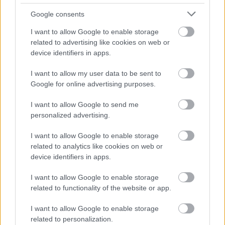
szavazatok elaprózódása. Mínusz egy kamujelölt:
Google consents
fellebbezésünk után másodfokon eltiltották az indulástól a
I want to allow Google to enable storage
pornómilliárdos Gattyán józsefvárosi jelöltjét az érvénytelen
related to advertising like cookies on web or
aláírások miatt – írta Facebook-oldalán Jámbor András, a
device identifiers in apps.
Budapest 6. választókerület közös ellenzéki jelöltje. A Gattyán
György-féle Megoldás Mozgalom párt a választókerületben
I want to allow my user data to be sent to
Ungár Dánielt akarta indítani.…
Google for online advertising purposes.
TOVÁBB OLVASOM
I want to allow Google to send me
personalized advertising.
,
,
,
,
,
,
Választások
aláírások
eltiltás
érvénytelen
gattyán
indulás
jelölt
I want to allow Google to enable storage
párt
related to analytics like cookies on web or
device identifiers in apps.
Két autót is ellopott és mindkettőt összetörte a
jászsági férfi
I want to allow Google to enable storage
related to functionality of the website or app.
2021.11.22.
Kiss Lajos
I want to allow Google to enable storage
Még közlekedési
related to personalization.
balesetet is okozott,