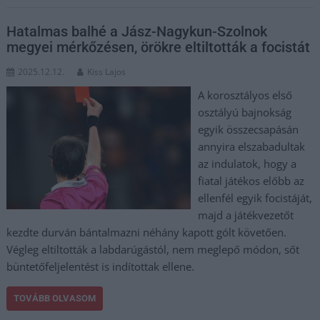
Hatalmas balhé a Jász-Nagykun-Szolnok
megyei mérkőzésen, örökre eltiltották a focistát
2025.12.12.
Kiss Lajos
A korosztályos első
osztályú bajnokság
egyik összecsapásán
annyira elszabadultak
az indulatok, hogy a
fiatal játékos előbb az
ellenfél egyik focistáját,
majd a játékvezetőt
kezdte durván bántalmazni néhány kapott gólt követően.
Végleg eltiltották a labdarúgástól, nem meglepő módon, sőt
büntetőfeljelentést is indítottak ellene.
TOVÁBB OLVASOM