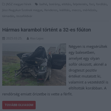
,
,
,
,
,
,
JNSZ megyei hírek
balhé
botrány
eltiltás
feljelentés
foci
fordítás
,
,
,
,
,
Jász-Nagykun Szolnok megye
Kenderes
kiállítás
meccs
mérkőzés
,
támadás
tiszaföldvár
Hármas karambol történt a 32-es főúton
2025.03.25.
Kiss Lajos
Négyen is megsérültek
egy balesetben,
amelyet egy olyan
sofőr okozott, akinél a
drogteszt pozitív
értéket mutatott ki,
valamint a vezetéstől is
eltiltották korábban. A
rendőrség emiatt őrizetbe is vette a férfit.
TOVÁBB OLVASOM