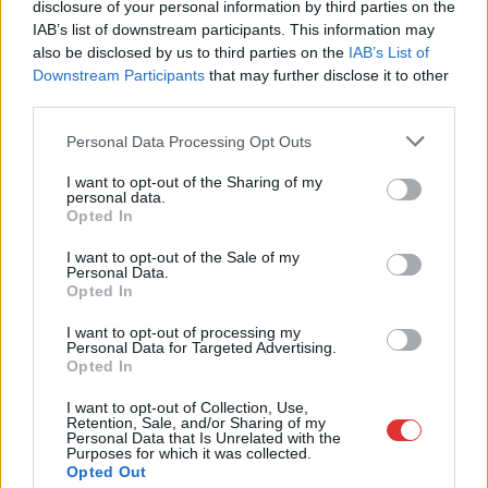
disclosure of your personal information by third parties on the
,
,
,
,
,
JNSZ megyei hírek
bíróság
büntetés
büntetőfékezés
eltiltás
ítélet
IAB’s list of downstream participants. This information may
Karcag
also be disclosed by us to third parties on the
IAB’s List of
Downstream Participants
that may further disclose it to other
Eltiltva! Hoppá, a Gattyán-féle párt egyik jelöltje
third parties.
érvénytelen aláírások miatt nem indulhat a
Please note that this website/app uses one or more Google
Personal Data Processing Opt Outs
választásokon
services and may gather and store information including but
not limited to your visit or usage behaviour. You may click to
I want to opt-out of the Sharing of my
2022.03.05.
Kiss Lajos
personal data.
grant or deny consent to Google and its third-party tags to
Opted In
Hivatalosan
use your data for below specified purposes in below Google
elutasították a jelölt
consent section.
I want to opt-out of the Sale of my
indulását, de ez csak
Personal Data.
Opted In
egyetlen eset. Vajon
még hány ilyen
I want to opt-out of processing my
Personal Data for Targeted Advertising.
embere lehet a földből
Opted In
az utolsó hónapokban
a semmiből kinövő
I want to opt-out of Collection, Use,
Retention, Sale, and/or Sharing of my
pártnak, ahol az aláírásokkal manipuláltak? Mindent megtesz
Personal Data that Is Unrelated with the
a Fidesz hatalmának megtartásáért, ne legyenek illúzióink, a
Purposes for which it was collected.
Opted Out
legjobban Orbán Viktornak érdeke az ellene leadott