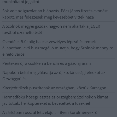
munkáltatói jogaikat
Sok volt az igazolatlan hiányzás, Pócs János fizetéslevonást
kapott, más fideszesek még kevesebbet vittek haza
A Szolnok megyei gazdák nagyon nem akarták a JÉGER
további üzemeltetését
Csendélet 5.0: alig balesetveszélyes lépcső és remek
állapotban levő buszmegálló mutatja, hogy Szolnok mennyire
élhető város
Pénteken újra csökken a benzin és a gázolaj ára is
Napokon belül megválasztja az új köztársasági elnököt az
Országgyűlés
Kiterjedt tüzek pusztítanak az országban, köztük Karcagon
Harmadfokú hőségriasztás az országban: Szolnokon klímát
javítottak, helikoptereket is bevetettek a tüzeknél
A zárkában rosszul lett, elájult – ilyen körülményekről