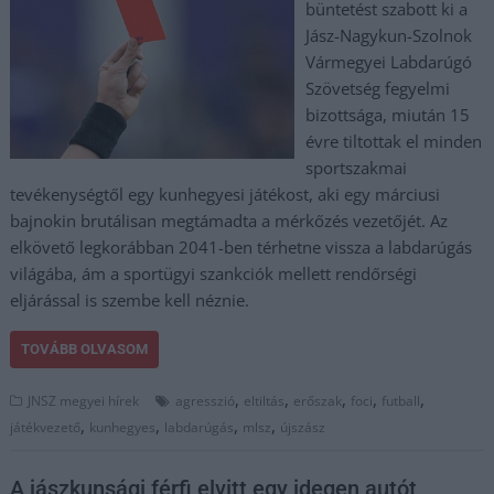
büntetést szabott ki a
Jász-Nagykun-Szolnok
Vármegyei Labdarúgó
Szövetség fegyelmi
bizottsága, miután 15
évre tiltottak el minden
sportszakmai
tevékenységtől egy kunhegyesi játékost, aki egy márciusi
bajnokin brutálisan megtámadta a mérkőzés vezetőjét. Az
elkövető legkorábban 2041-ben térhetne vissza a labdarúgás
világába, ám a sportügyi szankciók mellett rendőrségi
eljárással is szembe kell néznie.
TOVÁBB OLVASOM
,
,
,
,
,
JNSZ megyei hírek
agresszió
eltiltás
erőszak
foci
futball
,
,
,
,
játékvezető
kunhegyes
labdarúgás
mlsz
újszász
A jászkunsági férfi elvitt egy idegen autót,