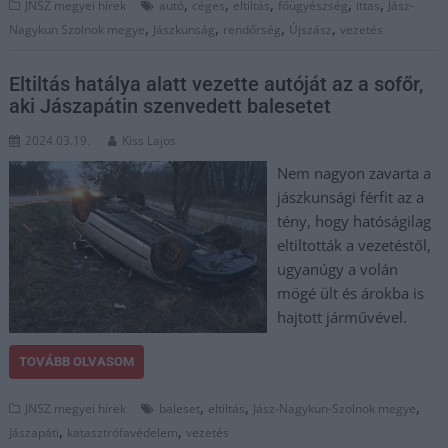
,
,
,
,
,
JNSZ megyei hírek
autó
céges
eltiltás
főügyészség
ittas
Jász-
,
,
,
,
Nagykun Szolnok megye
Jászkunság
rendőrség
Újszász
vezetés
Eltiltás hatálya alatt vezette autóját az a sofőr,
aki Jászapátin szenvedett balesetet
2024.03.19.
Kiss Lajos
Nem nagyon zavarta a
jászkunsági férfit az a
tény, hogy hatóságilag
eltiltották a vezetéstől,
ugyanúgy a volán
mögé ült és árokba is
hajtott járművével.
TOVÁBB OLVASOM
,
,
,
JNSZ megyei hírek
baleset
eltiltás
Jász-Nagykun-Szolnok megye
,
,
Jászapáti
katasztrófavédelem
vezetés