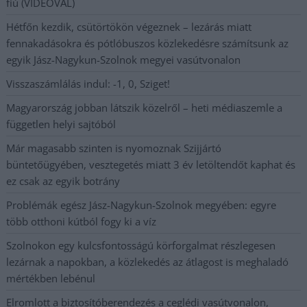
fiú (VIDEÓVAL)
Hétfőn kezdik, csütörtökön végeznek – lezárás miatt
fennakadásokra és pótlóbuszos közlekedésre számítsunk az
egyik Jász-Nagykun-Szolnok megyei vasútvonalon
Visszaszámlálás indul: -1, 0, Sziget!
Magyarország jobban látszik közelről – heti médiaszemle a
független helyi sajtóból
Már magasabb szinten is nyomoznak Szijjártó
büntetőügyében, vesztegetés miatt 3 év letöltendőt kaphat és
ez csak az egyik botrány
Problémák egész Jász-Nagykun-Szolnok megyében: egyre
több otthoni kútból fogy ki a víz
Szolnokon egy kulcsfontosságú körforgalmat részlegesen
lezárnak a napokban, a közlekedés az átlagost is meghaladó
mértékben lebénul
Elromlott a biztosítóberendezés a ceglédi vasútvonalon,