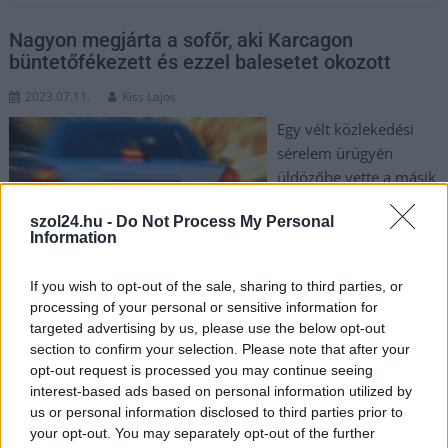
Nagyon megjárta a sofőr, aki Karcagon
büntetőfékezett és ezzel balesetet okozott
2023.07.11.
Kiss Lajos
Egy vélt közlekedési
sérelem ürügyén
üldözőbe vette a másik
autót vezető hölgyet,
szol24.hu -
Do Not Process My Personal
majd több szabályt is
Information
megszegve, megelőzte,
aztán satuféket
If you wish to opt-out of the sale, sharing to third parties, or
nyomott. Emiatt
processing of your personal or sensitive information for
összeütközött a két gépkocsi, a büntetőfékezőt viszont a
targeted advertising by us, please use the below opt-out
bíróság jogerősen is elmarasztalta. Soha többé nem vezethet.
section to confirm your selection. Please note that after your
Megérte?
opt-out request is processed you may continue seeing
interest-based ads based on personal information utilized by
us or personal information disclosed to third parties prior to
TOVÁBB OLVASOM
your opt-out. You may separately opt-out of the further