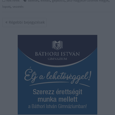
Kék hírek
baleset
eltiltás
gépkocsi
Jász-Nagykun-Szolnok megye
,
lopott
vezetés
Bejegyzés
Régebbi bejegyzések
navigáció