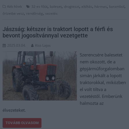
,
,
,
,
,
,
Kék hírek
32-es főút
baleset
drogteszt
eltiltás
hármas
karambol
,
,
őrizetbe vesz
rendőrség
vezetés
Jászság: kétszer is traktort lopott a férfi és
bevont jogosítvánnyal vezetgette
2025.03.04.
Kiss Lajos
Szerencsére balesetet
nem okozott, de a
gépjárműforgalomban
simán járkált a lopott
traktorokkal, miközben
el volt tiltva a
vezetéstől. Emberünk
halmozta az
élvezeteket.
TOVÁBB OLVASOM