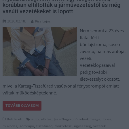
korábban eltiltották a járművezetéstől és még
vasúti vezetékeket is lopott
2026.02.18.
Kiss Lajos
Nem semmi a 23 éves
fiatal férfi
bűnlajstroma, sosem
zavarta, ha más autóját
vezeti.
Vezetéklopásaival
pedig további
életveszélyt okozott,
mivel a Karcag-Tiszafüred vasútvonal fénysorompói emiatt
váltak működésképtelenné.
TOVÁBB OLVASOM
,
,
,
,
Kék hírek
autó
eltiltás
Jász-Nagykun Szolnok megye
lopás
,
,
,
,
,
működés
sorompó
tiszafüred
tönkretesz
ügyészség
vezeték