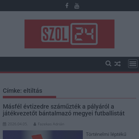
Skip
to
content
Címke:
eltiltás
Másfél évtizedre száműzték a pályáról a
játékvezetőt bántalmazó megyei futballistát
2026.04.05.
Fazekas Adrián
Történelmi léptékű