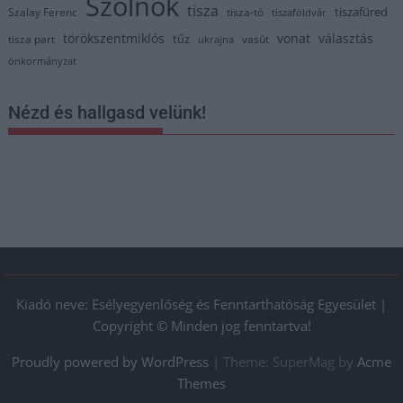
Szolnok
tisza
tiszafüred
Szalay Ferenc
tisza-tó
tiszaföldvár
törökszentmiklós
vonat
választás
tűz
tisza part
vasút
ukrajna
önkormányzat
Nézd és hallgasd velünk!
Kiadó neve: Esélyegyenlőség és Fenntarthatóság Egyesület |
Copyright © Minden jog fenntartva!
Proudly powered by WordPress
|
Theme: SuperMag by
Acme
Themes