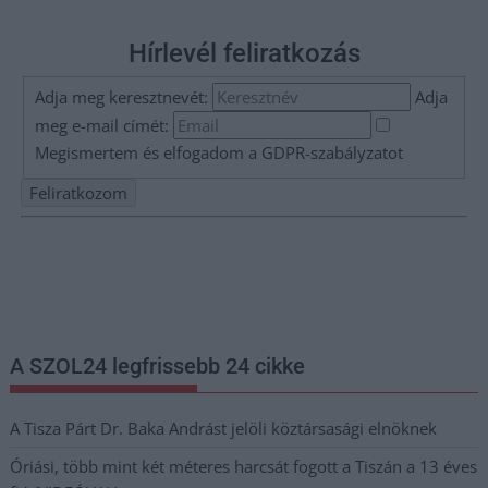
Hírlevél feliratkozás
Adja meg keresztnevét:
Adja
meg e-mail címét:
Megismertem és elfogadom a
GDPR-szabályzat
ot
Nem szeretne lemaradni semmiről? Csak egy kattintás, és hírlevelünk a
legfrissebb információkkal és exkluzív tartalmakkal hétről hétre
postaládájába érkezik!
A SZOL24 legfrissebb 24 cikke
A Tisza Párt Dr. Baka Andrást jelöli köztársasági elnöknek
Óriási, több mint két méteres harcsát fogott a Tiszán a 13 éves