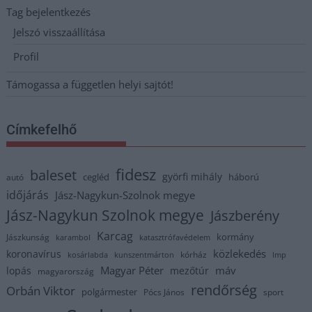
Tag bejelentkezés
Jelszó visszaállítása
Profil
Támogassa a független helyi sajtót!
Címkefelhő
fidesz
baleset
györfi mihály
cegléd
háború
autó
időjárás
Jász-Nagykun-Szolnok megye
Jász-Nagykun Szolnok megye
Jászberény
Karcag
kormány
Jászkunság
karambol
katasztrófavédelem
közlekedés
koronavírus
kórház
kosárlabda
kunszentmárton
lmp
Magyar Péter
máv
lopás
mezőtúr
magyarország
rendőrség
Orbán Viktor
polgármester
Pócs János
sport