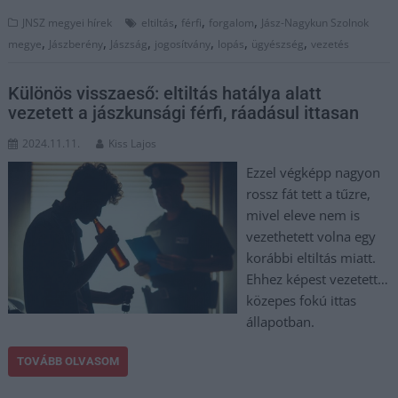
,
,
,
JNSZ megyei hírek
eltiltás
férfi
forgalom
Jász-Nagykun Szolnok
,
,
,
,
,
,
megye
Jászberény
Jászság
jogosítvány
lopás
ügyészség
vezetés
Különös visszaeső: eltiltás hatálya alatt
vezetett a jászkunsági férfi, ráadásul ittasan
2024.11.11.
Kiss Lajos
Ezzel végképp nagyon
rossz fát tett a tűzre,
mivel eleve nem is
vezethetett volna egy
korábbi eltiltás miatt.
Ehhez képest vezetett…
közepes fokú ittas
állapotban.
TOVÁBB OLVASOM