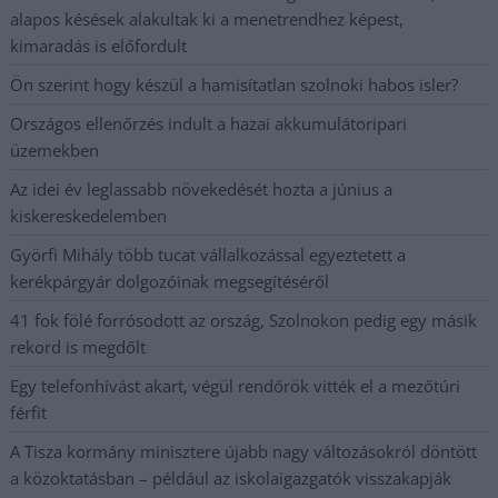
alapos késések alakultak ki a menetrendhez képest,
kimaradás is előfordult
Ön szerint hogy készül a hamisítatlan szolnoki habos isler?
Országos ellenőrzés indult a hazai akkumulátoripari
üzemekben
Az idei év leglassabb növekedését hozta a június a
kiskereskedelemben
Györfi Mihály több tucat vállalkozással egyeztetett a
kerékpárgyár dolgozóinak megsegítéséről
41 fok fölé forrósodott az ország, Szolnokon pedig egy másik
rekord is megdőlt
Egy telefonhívást akart, végül rendőrök vitték el a mezőtúri
férfit
A Tisza kormány minisztere újabb nagy változásokról döntött
a közoktatásban – például az iskolaigazgatók visszakapják