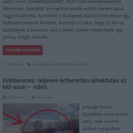
autós most „továbbfejlesztett”. Nem csak balesetveszélyes
fékezéssel „büntette” a mögötte haladó sofőrt, hanem azzal,
hogy elvakította. Az esetről a Budapesti Autósok tett közzé egy
fedélzeti kamerás felvételt. A videón az látni, hogy az M1-es
autópályán a kamerás autó a belső sávban megérkezik egy
pickup mögé, aminek…
TOVÁBB OLVASOM
,
,
Kék hírek
autópálya
büntetőfékezés
fények
Döbbenetes: teljesen érthetetlen ámokfutás az
M3-ason – videó
2022.04.17.
Kiss Lajos
A Range Rover
közelében sincs másik
autó, csak a külső
sávban nyugodtan