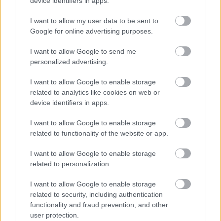
device identifiers in apps.
gyenge forgalom mellett… Némi kakaskodás után a fehér autó
I want to allow my user data to be sent to
sofőrjének az M3-as autópálya belső sávjában tűnt jó ötletnek
Google for online advertising purposes.
valamit letisztázni egy közlekedőtárssal. Azt, hogy mi váltotta
ki a – szerinte – mindenáron rendezendő szituációt, nem látni
I want to allow Google to send me
a felvételen, de biztosan roppant komoly dolog lehetett, ami
personalized advertising.
felülírta az autópályán utazók biztonságát. „Tökéletes példát
láthattok arra,…
I want to allow Google to enable storage
related to analytics like cookies on web or
device identifiers in apps.
TOVÁBB OLVASOM
I want to allow Google to enable storage
,
,
,
Magyarország
autópálya
balesetveszély
büntetőfékezés
M3-as
related to functionality of the website or app.
I want to allow Google to enable storage
related to personalization.
I want to allow Google to enable storage
related to security, including authentication
functionality and fraud prevention, and other
user protection.