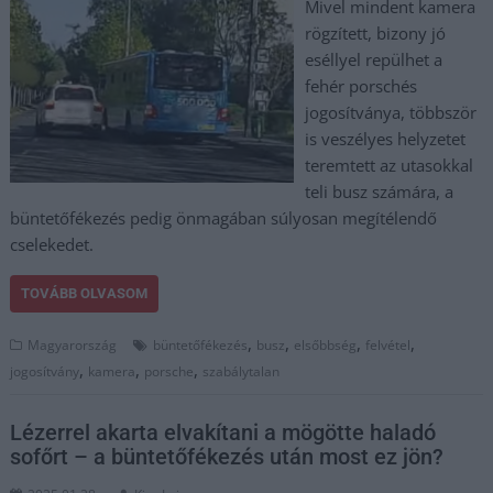
Mivel mindent kamera
rögzített, bizony jó
eséllyel repülhet a
fehér porschés
jogosítványa, többször
is veszélyes helyzetet
teremtett az utasokkal
teli busz számára, a
büntetőfékezés pedig önmagában súlyosan megítélendő
cselekedet.
TOVÁBB OLVASOM
,
,
,
,
Magyarország
büntetőfékezés
busz
elsőbbség
felvétel
,
,
,
jogosítvány
kamera
porsche
szabálytalan
Lézerrel akarta elvakítani a mögötte haladó
sofőrt – a büntetőfékezés után most ez jön?