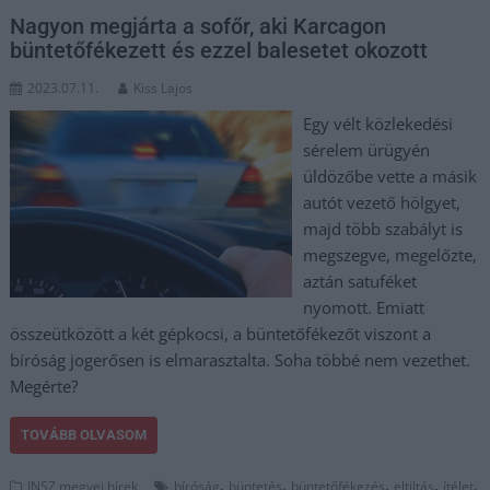
Nagyon megjárta a sofőr, aki Karcagon
büntetőfékezett és ezzel balesetet okozott
2023.07.11.
Kiss Lajos
Egy vélt közlekedési
sérelem ürügyén
üldözőbe vette a másik
autót vezető hölgyet,
majd több szabályt is
megszegve, megelőzte,
aztán satuféket
nyomott. Emiatt
összeütközött a két gépkocsi, a büntetőfékezőt viszont a
bíróság jogerősen is elmarasztalta. Soha többé nem vezethet.
Megérte?
TOVÁBB OLVASOM
,
,
,
,
,
JNSZ megyei hírek
bíróság
büntetés
büntetőfékezés
eltiltás
ítélet