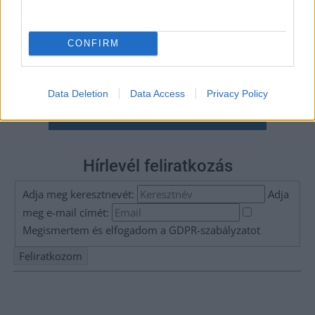
CONFIRM
Data Deletion
Data Access
Privacy Policy
Hírlevél feliratkozás
Adja meg keresztnevét:
Adja
meg e-mail címét:
Megismertem és elfogadom a
GDPR-szabályzat
ot
Nem szeretne lemaradni semmiről? Csak egy kattintás, és hírlevelünk a
legfrissebb információkkal és exkluzív tartalmakkal hétről hétre