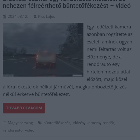
nehezen félreérthető büntetőfékezést – videó
2024.08.12.
Kiss Lajos
Egy fedélzeti kamera
azonban rögzítette az
esetet, aminek ugyan
némi feltartás volt az
előzménye, de a
rendőrautó egy
hirtelen mozdulattal
előzött, majd közel
állóra fékezte ok nélkül járművét, megkülönböztető jelzés
nélkül érkezve büntetőfékezett.
TOVÁBB OLVASOM
,
,
,
,
Magyarország
büntetőfékezés
előzés
kamera
rendőr
,
rendőrautó
videó