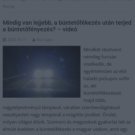
Karcag
Mindig van lejjebb, a büntetőfékezés után terjed
a büntetőfényezés? – videó
2022.10.11.
Kiss Lajos
Mindkét résztvevő
némileg furcsán
viselkedik, de
egyértelműen az elöl
haladó pickupos sofőr
az, aki
büntetőfékezéssel,
majd több,
nagyteljesítményű lámpával, váratlan szembevilágítással
veszélyezteti nagy tempónál a mögötte jövőket. Őrület,
milyen világot élünk. Szomorú és megszokott gyakorlat lett az
elmúlt években a büntetőfékezés a magyar utakon, amit egy