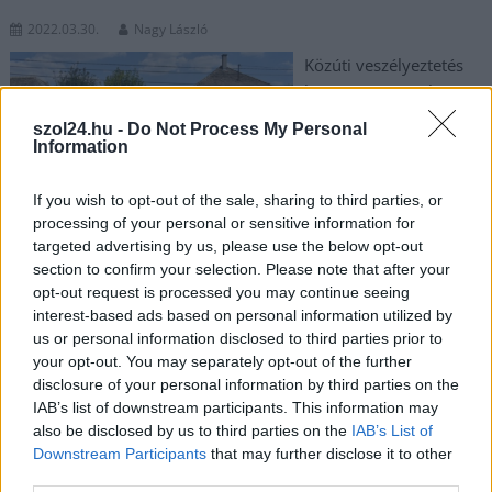
2022.03.30.
Nagy László
Közúti veszélyeztetés
bűntett és rongálás
vétség miatt kell
szol24.hu -
Do Not Process My Personal
felelnie annak a karcagi
Information
gyanúsítottnak, aki
féktávolságon belül,
If you wish to opt-out of the sale, sharing to third parties, or
indokolatlanul fékezett
processing of your personal or sensitive information for
targeted advertising by us, please use the below opt-out
egy másik jármű előtt –
section to confirm your selection. Please note that after your
írja a police.hu. A Karcagi Rendőrkapitányság közúti
opt-out request is processed you may continue seeing
veszélyeztetés bűntett és rongálás vétség elkövetése miatt
interest-based ads based on personal information utilized by
folytatott nyomozást egy karcagi lakos ellen. A megalapozott
us or personal information disclosed to third parties prior to
gyanú szerint, a 44 éves férfi és 6 éves utasa
your opt-out. You may separately opt-out of the further
személygépkocsival közlekedett Karcag belterületén, a Kórház
disclosure of your personal information by third parties on the
úton 2021. július 7-én 13 óra 15 perc körül. A sofőr egy
IAB’s list of downstream participants. This information may
also be disclosed by us to third parties on the
IAB’s List of
körforgalom után, a záróvonalat átlépve megelőzte az előtte
Downstream Participants
that may further disclose it to other
közlekedő személygépkocsit. A jogsértő a manővert úgy
third parties.
hajtotta végre,…