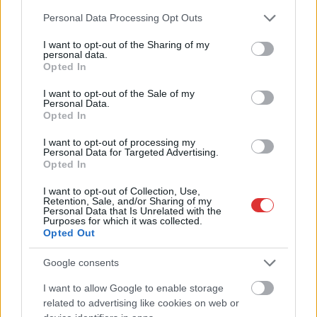
Please note that this website/app uses one or more Google
Personal Data Processing Opt Outs
TOVÁBB OLVASOM
services and may gather and store information including but
not limited to your visit or usage behaviour. You may click to
I want to opt-out of the Sharing of my
personal data.
,
grant or deny consent to Google and its third-party tags to
Kék hírek
büntetőfékezés
Karcag
Opted In
use your data for below specified purposes in below Google
consent section.
I want to opt-out of the Sale of my
Büntetőfékezett és teljesen meg is állt a remek
Personal Data.
sofőr az M3-as belső sávjában – videó
Opted In
2021.10.16.
Kiss Lajos
I want to opt-out of processing my
Personal Data for Targeted Advertising.
Valamilyen vitás
Opted In
szituációt akart így
I want to opt-out of Collection, Use,
rendezni, kipattanva az
Retention, Sale, and/or Sharing of my
Personal Data that Is Unrelated with the
autójából az erős
Purposes for which it was collected.
forgalom kellős
Opted Out
közepén a sztráda
Google consents
belső sávjában.
Minden elismerésünk
I want to allow Google to enable storage
az életveszélyes helyzet felesleges létrehozásáért. Az esemény
related to advertising like cookies on web or
Gödöllő – Budapest között zajlik, az M3-as autópályán, nem