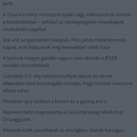
férfit
A Tisza kormány minisztere újabb nagy változásokról döntött
a közoktatásban – például az iskolaigazgatók visszakapják
munkáltatói jogaikat
Sok volt az igazolatlan hiányzás, Pócs János fizetéslevonást
kapott, más fideszesek még kevesebbet vittek haza
A Szolnok megyei gazdák nagyon nem akarták a JÉGER
további üzemeltetését
Csendélet 5.0: alig balesetveszélyes lépcső és remek
állapotban levő buszmegálló mutatja, hogy Szolnok mennyire
élhető város
Pénteken újra csökken a benzin és a gázolaj ára is
Napokon belül megválasztja az új köztársasági elnököt az
Országgyűlés
Kiterjedt tüzek pusztítanak az országban, köztük Karcagon