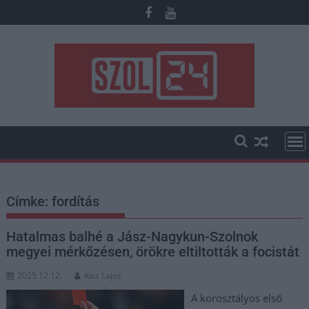
Skip
to
content
Címke:
fordítás
Hatalmas balhé a Jász-Nagykun-Szolnok
megyei mérkőzésen, örökre eltiltották a focistát
2025.12.12.
Kiss Lajos
A korosztályos első