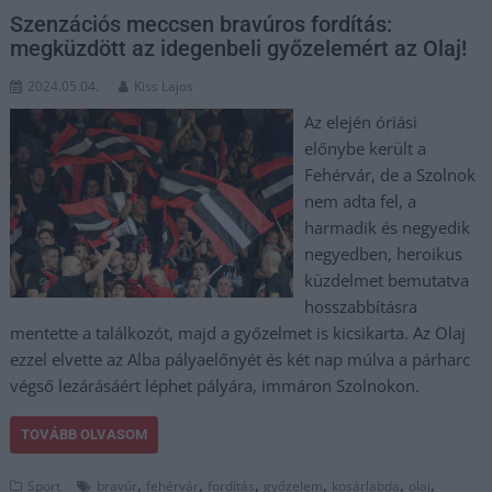
Szenzációs meccsen bravúros fordítás:
megküzdött az idegenbeli győzelemért az Olaj!
2024.05.04.
Kiss Lajos
Az elején óriási
előnybe került a
Fehérvár, de a Szolnok
nem adta fel, a
harmadik és negyedik
negyedben, heroikus
küzdelmet bemutatva
hosszabbításra
mentette a találkozót, majd a győzelmet is kicsikarta. Az Olaj
ezzel elvette az Alba pályaelőnyét és két nap múlva a párharc
végső lezárásáért léphet pályára, immáron Szolnokon.
TOVÁBB OLVASOM
,
,
,
,
,
,
Sport
bravúr
fehérvár
fordítás
győzelem
kosárlabda
olaj