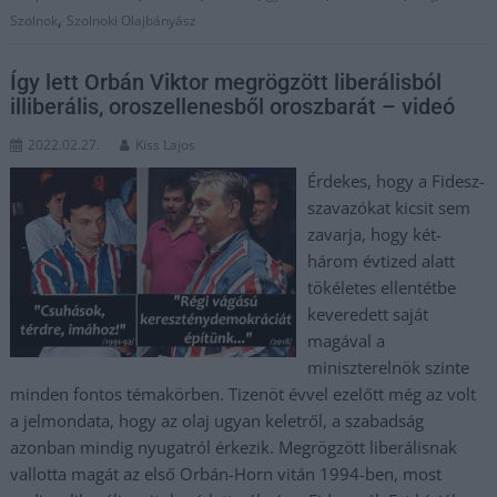
,
Szolnok
Szolnoki Olajbányász
Így lett Orbán Viktor megrögzött liberálisból
illiberális, oroszellenesből oroszbarát – videó
2022.02.27.
Kiss Lajos
Érdekes, hogy a Fidesz-
szavazókat kicsit sem
zavarja, hogy két-
három évtized alatt
tökéletes ellentétbe
keveredett saját
magával a
miniszterelnök szinte
minden fontos témakörben. Tizenöt évvel ezelőtt még az volt
a jelmondata, hogy az olaj ugyan keletről, a szabadság
azonban mindig nyugatról érkezik. Megrögzött liberálisnak
vallotta magát az első Orbán-Horn vitán 1994-ben, most