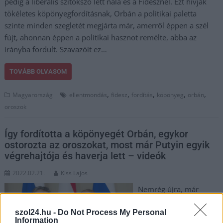
pedig a liberális szitokszó lett nála és a Fidesznél. Ezt hívják
tökéletes köpönyegfordításnak, Orbán a politikai paletta
szinte minden szegletét megjárta már, amerről éppen a szél
fújt, ahonnan éppen a politikai hasznot remélte, abba az
irányba fordult. Szavazóit ez…
TOVÁBB OLVASOM
,
,
,
,
,
Magyarország
ellentmondás
fidesz
fordítás
köpönyeg
orbán
oroszok
Így fordította a köpönyegét Orbán, egykor
ostorozta az oroszokat, most már Putyin egyik
végrehajtója és haverja lett – videók
2022.02.21.
Kiss Lajos
Nemrég újra, már
sokadszor tárgyalt
szol24.hu -
Do Not Process My Personal
Vlagyimir Putyinnal
Information