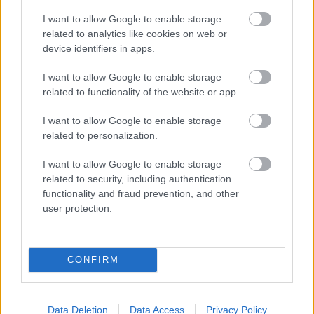
Adja meg keresztnevét:
Adja
meg e-mail címét:
I want to allow Google to enable storage
related to analytics like cookies on web or
Megismertem és elfogadom a
GDPR-szabályzat
ot
device identifiers in apps.
I want to allow Google to enable storage
related to functionality of the website or app.
Nem szeretne lemaradni semmiről? Csak egy kattintás, és hírlevelünk a
legfrissebb információkkal és exkluzív tartalmakkal hétről hétre
I want to allow Google to enable storage
postaládájába érkezik!
related to personalization.
I want to allow Google to enable storage
A SZOL24 legfrissebb 24 cikke
related to security, including authentication
functionality and fraud prevention, and other
user protection.
Már magasabb szinten is nyomoznak Szijjártó
büntetőügyében, vesztegetés miatt 3 év letöltendőt kaphat és
ez csak az egyik botrány
CONFIRM
Problémák egész Jász-Nagykun-Szolnok megyében: egyre
több otthoni kútból fogy ki a víz
Data Deletion
Data Access
Privacy Policy
Szolnokon egy kulcsfontosságú körforgalmat részlegesen