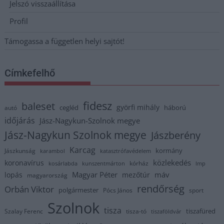
Jelszó visszaállítása
Profil
Támogassa a független helyi sajtót!
Címkefelhő
fidesz
baleset
györfi mihály
cegléd
háború
autó
időjárás
Jász-Nagykun-Szolnok megye
Jász-Nagykun Szolnok megye
Jászberény
Karcag
kormány
Jászkunság
karambol
katasztrófavédelem
közlekedés
koronavírus
kórház
kosárlabda
kunszentmárton
lmp
Magyar Péter
máv
lopás
mezőtúr
magyarország
rendőrség
Orbán Viktor
polgármester
Pócs János
sport
Szolnok
tisza
tiszafüred
Szalay Ferenc
tisza-tó
tiszaföldvár