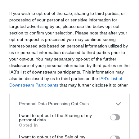
Orbán Viktor
miniszterelnök, aki
If you wish to opt-out of the sale, sharing to third parties, or
lassan már úgy jár
processing of your personal or sensitive information for
Moszkvába, hogy azt
targeted advertising by us, please use the below opt-out
még Kádár János is
section to confirm your selection. Please note that after your
megirigyelte volna. A Magyar Narancs hívta fel a figyelmet
opt-out request is processed you may continue seeing
Orbán Viktor látványos köpönyegfordítására. Hát kérem,
interest-based ads based on personal information utilized by
us or personal information disclosed to third parties prior to
teljesen másképp beszél és cselekszik valaki ellenzékből,
your opt-out. You may separately opt-out of the further
illetve miniszterelnökként, a hatalommal a kezében. „Nem
disclosure of your personal information by third parties on the
lehet az oroszokkal olyan szerződést aláírni, amelyet 10 évre
IAB’s list of downstream participants. This information may
titkosítanak.” „Nem ésszerű figyelmen kívül hagyni az
also be disclosed by us to third parties on the
IAB’s List of
Oroszország jelentette erőt, és egyben lehetőséget.” A fenti
Downstream Participants
that may further disclose it to other
mondatok mindegyikét Orbán Viktor mondta. Igaz, az egyiket
third parties.
2008-ban, a másikat pedig már 2017-ben. Jól mutatják
Please note that this website/app uses one or more Google
Personal Data Processing Opt Outs
azonban,…
services and may gather and store information including but
not limited to your visit or usage behaviour. You may click to
I want to opt-out of the Sharing of my
TOVÁBB OLVASOM
personal data.
grant or deny consent to Google and its third-party tags to
Opted In
use your data for below specified purposes in below Google
,
,
,
,
Magyarország
fordítás
köpönyeg
Orbán Viktor
oroszok
putyin
consent section.
I want to opt-out of the Sale of my