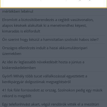
lezárnak a napokban, a közlekedés az átlagost is meghaladó
mértékben lebénul
Elromlott a biztosítóberendezés a ceglédi vasútvonalon,
alapos késések alakultak ki a menetrendhez képest,
kimaradás is előfordult
Ön szerint hogy készül a hamisítatlan szolnoki habos isler?
Országos ellenőrzés indult a hazai akkumulátoripari
üzemekben
Az idei év leglassabb növekedését hozta a június a
kiskereskedelemben
Györfi Mihály több tucat vállalkozással egyeztetett a
kerékpárgyár dolgozóinak megsegítéséről
41 fok fölé forrósodott az ország, Szolnokon pedig egy másik
rekord is megdőlt
Egy telefonhívást akart, végül rendőrök vitték el a mezőtúri