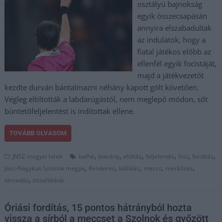
osztályú bajnokság
egyik összecsapásán
annyira elszabadultak
az indulatok, hogy a
fiatal játékos előbb az
ellenfél egyik focistáját,
majd a játékvezetőt
kezdte durván bántalmazni néhány kapott gólt követően.
Végleg eltiltották a labdarúgástól, nem meglepő módon, sőt
büntetőfeljelentést is indítottak ellene.
TOVÁBB OLVASOM
,
,
,
,
,
,
JNSZ megyei hírek
balhé
botrány
eltiltás
feljelentés
foci
fordítás
,
,
,
,
,
Jász-Nagykun Szolnok megye
Kenderes
kiállítás
meccs
mérkőzés
,
támadás
tiszaföldvár
Óriási fordítás, 15 pontos hátrányból hozta
vissza a sírból a meccset a Szolnok és győzött