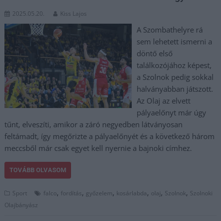
2025.05.20.
Kiss Lajos
A Szombathelyre rá
sem lehetett ismerni a
döntő első
találkozójához képest,
a Szolnok pedig sokkal
halványabban játszott.
Az Olaj az elvett
pályaelőnyt már úgy
tűnt, elveszíti, amikor a záró negyedben látványosan
feltámadt, így megőrizte a pályaelőnyét és a következő három
meccsből már csak egyet kell nyernie a bajnoki címhez.
TOVÁBB OLVASOM
,
,
,
,
,
,
Sport
falco
fordítás
győzelem
kosárlabda
olaj
Szolnok
Szolnoki
Olajbányász