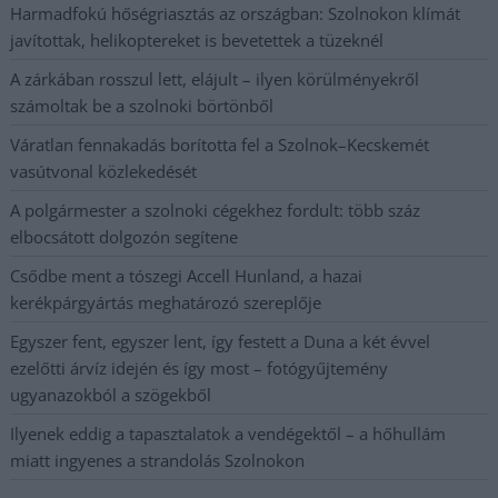
Harmadfokú hőségriasztás az országban: Szolnokon klímát
javítottak, helikoptereket is bevetettek a tüzeknél
A zárkában rosszul lett, elájult – ilyen körülményekről
számoltak be a szolnoki börtönből
Váratlan fennakadás borította fel a Szolnok–Kecskemét
vasútvonal közlekedését
A polgármester a szolnoki cégekhez fordult: több száz
elbocsátott dolgozón segítene
Csődbe ment a tószegi Accell Hunland, a hazai
kerékpárgyártás meghatározó szereplője
Egyszer fent, egyszer lent, így festett a Duna a két évvel
ezelőtti árvíz idején és így most – fotógyűjtemény
ugyanazokból a szögekből
Ilyenek eddig a tapasztalatok a vendégektől – a hőhullám
miatt ingyenes a strandolás Szolnokon